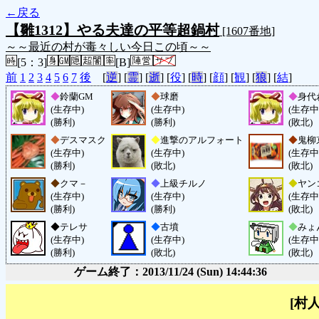
←戻る
【雛1312】やる夫達の平等超鍋村
[1607番地]
～～最近の村が毒々しい今日この頃～～
[5：3]
[B]
前
1
2
3
4
5
6
7
後
[
逆
] [
霊
] [
逝
] [
役
] [
時
] [
顔
] [
観
] [
狼
] [
結
]
◆
鈴蘭GM
◆
球磨
◆
身代
(生存中)
(生存中)
(生存中
(勝利)
(勝利)
(敗北)
◆
デスマスク
◆
進撃のアルフォート
◆
鬼柳
(生存中)
(生存中)
(生存中
(勝利)
(敗北)
(敗北)
◆
クマ－
◆
上級チルノ
◆
ヤン
(生存中)
(生存中)
(生存中
(勝利)
(勝利)
(敗北)
◆
テレサ
◆
古墳
◆
みょ
(生存中)
(生存中)
(生存中
(勝利)
(敗北)
(敗北)
ゲーム終了：2013/11/24 (Sun) 14:44:36
[村