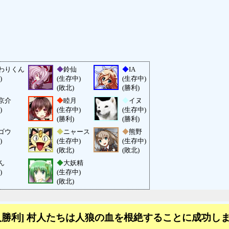
わりくん
◆
鈴仙
◆
IA
)
(生存中)
(生存中)
(敗北)
(勝利)
京介
◆
睦月
◆
イヌ
)
(生存中)
(生存中)
(勝利)
(勝利)
ゴウ
◆
ニャース
◆
熊野
)
(生存中)
(生存中)
(敗北)
(敗北)
ん
◆
大妖精
)
(生存中)
(敗北)
人勝利] 村人たちは人狼の血を根絶することに成功し