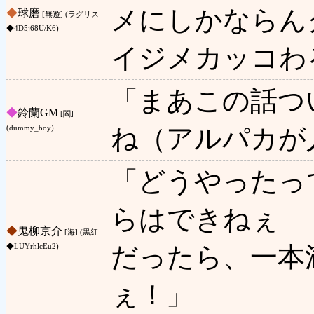
メにしかならん
◆
球磨
[無遊] (ラグリス
◆4D5j68U/K6)
イジメカッコわ
「まあこの話つ
◆
鈴蘭GM
[閻]
ね（アルパカが
(dummy_boy)
「どうやったっ
らはできねぇ
◆
鬼柳京介
[海] (黒紅
だったら、一本
◆LUYrhlcEu2)
ぇ！」