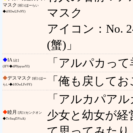
マスク
[祈] (ほーらい
マスク
◆d/IOwLFv9Y)
アイコン：No. 24
(蟹)」
「アルパカって
◆
IA
[占]
(IFV◆dP9jsyueYI)
「俺も戻してお
◆
デスマスク
[祈] (ほー
らい◆d/IOwLFv9Y)
「アルカパアル
少女と幼女が経
◆
睦月
[共] (センクオン
◆TvSxql5VxA)
て思ってみたり