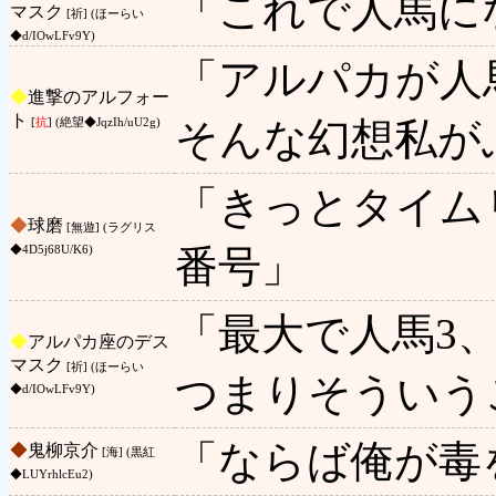
「これで人馬に
マスク
[祈] (ほーらい
◆d/IOwLFv9Y)
「アルパカが人
◆
進撃のアルフォー
ト
そんな幻想私が
[
抗
] (絶望◆JqzIh/uU2g)
「きっとタイム
◆
球磨
[無遊] (ラグリス
番号」
◆4D5j68U/K6)
「最大で人馬3
◆
アルパカ座のデス
マスク
[祈] (ほーらい
つまりそういう
◆d/IOwLFv9Y)
「ならば俺が毒
◆
鬼柳京介
[海] (黒紅
◆LUYrhlcEu2)