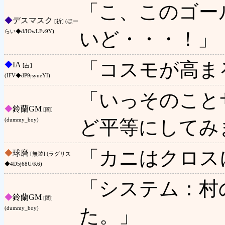
「こ、このゴー
◆
デスマスク
[祈] (ほー
いど・・・！」
らい◆d/IOwLFv9Y)
「コスモが高ま
◆
IA
[占]
(IFV◆dP9jsyueYI)
「いっそのこと
◆
鈴蘭GM
[閻]
ど平等にしてみ
(dummy_boy)
「カニはクロス
◆
球磨
[無遊] (ラグリス
◆4D5j68U/K6)
「システム：村
◆
鈴蘭GM
[閻]
た。」
(dummy_boy)