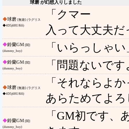
球磨 が幻想入りしました
「クマー
◆
球磨
[無遊] (ラグリス
入って大丈夫だ
◆4D5j68U/K6)
「いらっしゃい
◆
鈴蘭GM
[閻]
(dummy_boy)
「問題ないです
◆
鈴蘭GM
[閻]
(dummy_boy)
「それならよか
◆
球磨
[無遊] (ラグリス
あらためてよろ
◆4D5j68U/K6)
「GM初です、
◆
鈴蘭GM
[閻]
(dummy_boy)