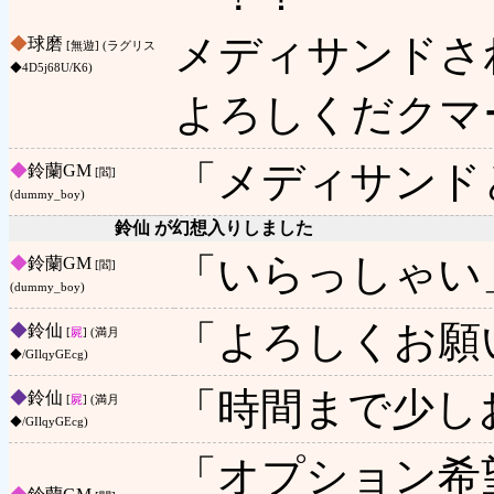
メディサンドさ
◆
球磨
[無遊] (ラグリス
◆4D5j68U/K6)
よろしくだクマ
「メディサンド
◆
鈴蘭GM
[閻]
(dummy_boy)
鈴仙 が幻想入りしました
「いらっしゃい
◆
鈴蘭GM
[閻]
(dummy_boy)
「よろしくお願
◆
鈴仙
[
屍
] (満月
◆/GIlqyGEcg)
「時間まで少し
◆
鈴仙
[
屍
] (満月
◆/GIlqyGEcg)
「オプション希