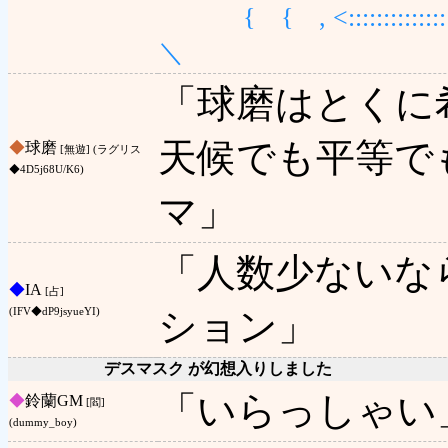
{ { , <::::::::::::::::
＼ ｀
「球磨はとくに
天候でも平等で
◆
球磨
[無遊] (ラグリス
◆4D5j68U/K6)
マ」
「人数少ないな
◆
IA
[占]
ション」
(IFV◆dP9jsyueYI)
デスマスク が幻想入りしました
「いらっしゃい
◆
鈴蘭GM
[閻]
(dummy_boy)