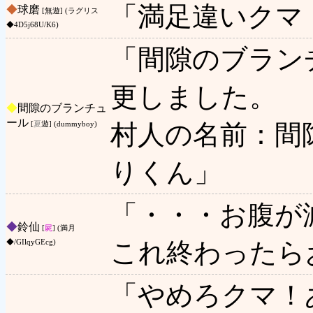
「満足違いクマ
◆
球磨
[無遊] (ラグリス
◆4D5j68U/K6)
「間隙のブラン
更しました。
◆
間隙のブランチュ
ール
村人の名前：間
[
夏
遊] (dummyboy)
りくん」
「・・・お腹が
◆
鈴仙
[
屍
] (満月
これ終わったら
◆/GIlqyGEcg)
「やめろクマ！