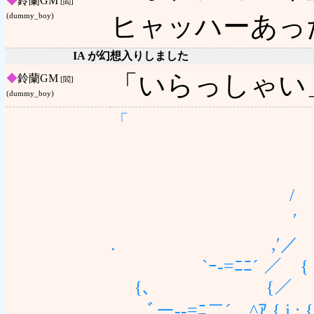
◆
鈴蘭GM
[閻]
ヒャッハーあっ
(dummy_boy)
IA が幻想入りしました
「いらっしゃい
◆
鈴蘭GM
[閻]
(dummy_boy)
「
´￣ アﾆ
´ ´ 
/ 
′ ／ / 
. ,′／ // / 
`ｰ-=ﾆﾆ´ ／ { { 
{､ {／ r‐{ { {
ﾞー--=ﾆ二´ ^ｱ { i