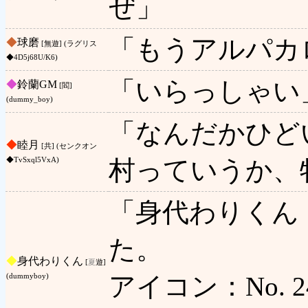
ぜ」
「もうアルパカ
◆
球磨
[無遊] (ラグリス
◆4D5j68U/K6)
「いらっしゃい
◆
鈴蘭GM
[閻]
(dummy_boy)
「なんだかひど
◆
睦月
[共] (センクオン
村っていうか、
◆TvSxql5VxA)
「身代わりくん
た。
◆
身代わりくん
[
夏
遊]
アイコン：No. 24
(dummyboy)