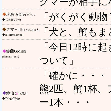
クマーが相手に
「がくがく動物
◆
球磨
[無遊] (ラグリス
◆4D5j68U/K6)
「犬と、蟹もま
◆
クマ－
[雲] (とある旅人
◆i1TzBWrqavnn)
「今日12時に
◆
鈴蘭GM
[閻]
ついて」
(dummy_boy)
「確かに・・・
熊2匹、蟹1杯、
◆
鈴仙
[
屍
] (満月
ー1本・・・
◆/GIlqyGEcg)