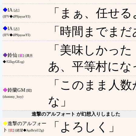
「まぁ、任せる
◆
IA
[占]
(IFV◆dP9jsyueYI)
「時間までまだ
◆
IA
[占]
(IFV◆dP9jsyueYI)
「美味しかった
◆
鈴仙
[
屍
] (満月
あ、平等村にな
◆/GIlqyGEcg)
「このまま人数
◆
鈴蘭GM
[閻]
な」
(dummy_boy)
進撃のアルフォート が幻想入りしました
「よろしく」
◆
進撃のアルフォー
ト
[
抗
] (絶望◆JqzIh/uU2g)