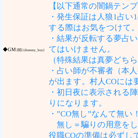
【以下通常の闇鍋テン
・発生保証は人狼1占い
する際はお気をつけて
・結果が反転する夢占い
てはいけません。
◆
GM
[閻] (dummy_boy)
（特殊結果は真夢どち
・占い師が不審者（本人
が出ます。村人COには
・初日夜に表示される
りになります。
・”CO無し”なんて無
無し＝騙りの用意をし
役職COの準備は必ずし