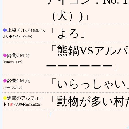
（犬）)」
「よろ」
◆
上級チルノ
[遣戯] (あ
さり◆ASARIW7aIA)
「熊鍋VSアル
◆
鈴蘭GM
[閻]
ーーーーーー」
(dummy_boy)
「いらっしゃい
◆
鈴蘭GM
[閻]
(dummy_boy)
「動物が多い村
◆
進撃のアルフォー
ト
[
抗
] (絶望◆JqzIh/uU2g)
「 
-‐…‐/