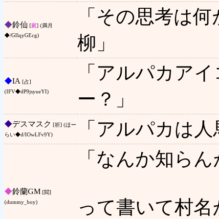
「その思考は何
◆
鈴仙
[
屍
] (満月
柳」
◆/GIlqyGEcg)
「アルパカアイ
◆
IA
[占]
ー？」
(IFV◆dP9jsyueYI)
「アルパカは人
◆
デスマスク
[祈] (ほー
らい◆d/IOwLFv9Y)
「なんか知らんが
◆
鈴蘭GM
[閻]
って書いて村名
(dummy_boy)