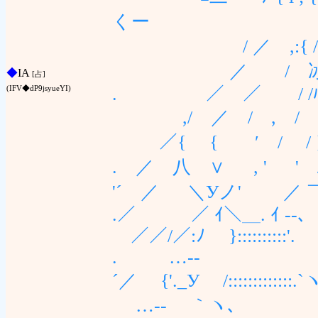
くー
/ ／ ,:{ //{ 弋_
／ / 冰{{ {
◆
IA
[占]
. ／ ／ / /ﾊ
(IFV◆dP9jsyueYI)
,/ ／ / , / 
／{ { ′ / / } }
. ／ 八 ∨ , ' ' 
'´ ／ ＼Уノ' ／ ￣ 
.／ ／ ｲ＼＿. ｲ ‐-
／／/／:ﾉ }::::
. …‐-
´／ {'._У /::::
…‐- ｀ヽ､