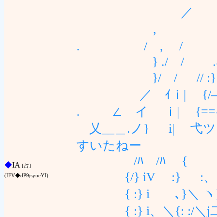
／
,
. / , 
} ./ / .
}/ / // :
／ ｲｉ| {/―}
. ∠ イ ｉ| {==ﾐ＼ {
乂__＿.ノ} i| 弋
すいたねー
/ﾊ /ﾊ { :
◆
IA
[占]
{/} iV :} :、 
(IFV◆dP9jsyueYI)
{ :} i ､}＼ ヽ} -
{ :} i、＼{: :/＼j二