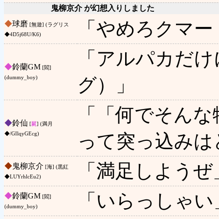
鬼柳京介 が幻想入りしました
「やめろクマー
◆
球磨
[無遊] (ラグリス
◆4D5j68U/K6)
「アルパカだけ
◆
鈴蘭GM
[閻]
グ）」
(dummy_boy)
「「何でそんな
◆
鈴仙
[
屍
] (満月
って突っ込みは
◆/GIlqyGEcg)
「満足しようぜ
◆
鬼柳京介
[海] (黒紅
◆LUYrhlcEu2)
「いらっしゃい
◆
鈴蘭GM
[閻]
(dummy_boy)