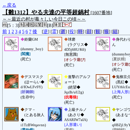
←戻る
【雛1312】やる夫達の平等超鍋村
[1607番地]
～～最近の村が毒々しい今日この頃～～
[5：3]
[B]
前
1
2
3
4
5
6
7
後
[
逆
] [
霊
] [
逝
] [
役
] [
時
] [
顔
] [
観
] [
狼
] [
結
]
◆
鈴蘭GM
◆
球磨
◆
身代わ
(ラグリス◆
ん
(dummy_boy)
4D5j68U/K6)
[閻魔]
(dummybo
[無意識]
(死亡)
[夏妖精]
[オシラ遊び]
[オシラ遊
(死亡)
(死亡)
◆
デスマスク
◆
進撃のアルフ
◆
鬼柳京
(ほーらい◆
ォート
(黒紅◆
d/IOwLFv9Y)
LUYrhlcEu
(絶望◆
[祈祷師]
[上海人形]
JqzIh/uU2g)
(生存中)
[抗毒狼]
(死亡)
(死亡)
◆
クマ－
◆
上級チルノ
◆
ヤンゴ
(とある旅人
(あさり◆
(あまな
ASARIW7aIA)
◆
◆
[人形遣い]
i1TzBWrqavnn)
q0BZjl.9y
[雲外鏡]
[悪戯]
[萌蝙蝠]