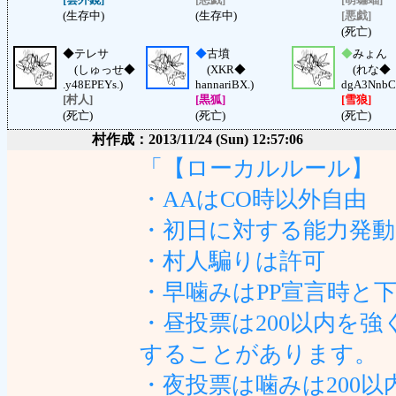
(生存中)
(生存中)
[悪戯]
(死亡)
◆
テレサ
◆
古墳
◆
みょん
(しゅっせ◆
(XKR◆
(れな◆
.y48EPEYs.)
hannariBX.)
dgA3NnbC
[村人]
[黒狐]
[雪狼]
(死亡)
(死亡)
(死亡)
村作成：2013/11/24 (Sun) 12:57:06
「【ローカルルール】
・AAはCO時以外自由
・初日に対する能力発動
・村人騙りは許可
・早噛みはPP宣言時と
・昼投票は200以内を強
することがあります。
・夜投票は噛みは200