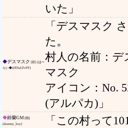
いた」
「デスマスク 
た。
村人の名前：デ
◆
デスマスク
[祈] (ほー
マスク
らい◆d/IOwLFv9Y)
アイコン：No. 52
(アルパカ)」
「この村って10
◆
鈴蘭GM
[閻]
(dummy_boy)