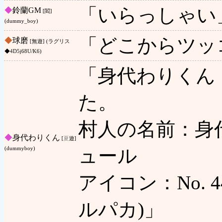
「いらっしゃい
◆
鈴蘭GM
[閻]
(dummy_boy)
「どこからツッ
◆
球磨
[無遊] (ラグリス
◆4D5j68U/K6)
「身代わりくん
た。
村人の名前：身
◆
身代わりくん
[
夏
遊]
ュール
(dummyboy)
アイコン：No. 44
ルパカ)」