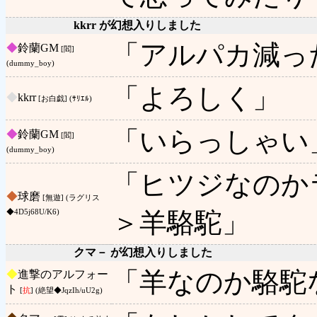
kkrr が幻想入りしました
「アルパカ減っ
◆
鈴蘭GM
[閻]
(dummy_boy)
「よろしく」
◆
kkrr
[お白戯] (ｻﾘｴﾙ)
「いらっしゃい
◆
鈴蘭GM
[閻]
(dummy_boy)
「ヒツジなのか
◆
球磨
[無遊] (ラグリス
＞羊駱駝」
◆4D5j68U/K6)
クマ－ が幻想入りしました
「羊なのか駱駝
◆
進撃のアルフォー
ト
[
抗
] (絶望◆JqzIh/uU2g)