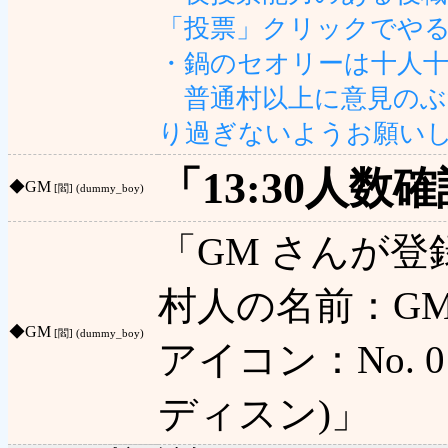
「投票」クリックでや
・鍋のセオリーは十人
普通村以上に意見のぶ
り過ぎないようお願い
「13:30人数
◆
GM
[閻] (dummy_boy)
「GM さんが
村人の名前：GM
◆
GM
[閻] (dummy_boy)
アイコン：No. 0 
ディスン)」