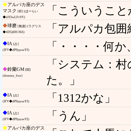
◆
アルパカ座のデス
「こういうこと
マスク
[祈] (ほーらい
◆d/IOwLFv9Y)
「アルパカ包囲
◆
球磨
[無遊] (ラグリス
◆4D5j68U/K6)
「・・・・何か
◆
IA
[占]
(IFV◆dP9jsyueYI)
「システム：村
◆
鈴蘭GM
[閻]
た。」
(dummy_boy)
「1312かな」
◆
IA
[占]
(IFV◆dP9jsyueYI)
「うん」
◆
IA
[占]
(IFV◆dP9jsyueYI)
◆
アルパカ座のデス