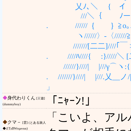
乂ﾉ､＼ { イ
///＼｛ ﾉー 
. //////｛ ｝≧o｡
ヽ//////〉-〈//////≧o{
///////[二二]////｢￣ >-
. ////ﾊ////{ :}/////＼ [二
//////}////| |///γ⌒ヽ
. ///////}////| |///.乂__ノ/|
」
「ﾆｬｰﾝ!」
◆
身代わりくん
[
夏
遊]
(dummyboy)
「こいよ、アル
◆
クマ－
[雲] (とある旅人
◆i1TzBWrqavnn)