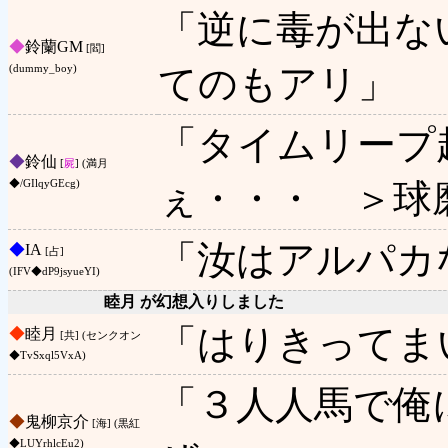
「逆に毒が出な
◆
鈴蘭GM
[閻]
てのもアリ」
(dummy_boy)
「タイムリープ
◆
鈴仙
[
屍
] (満月
ぇ・・・ ＞球
◆/GIlqyGEcg)
「汝はアルパカ
◆
IA
[占]
(IFV◆dP9jsyueYI)
睦月 が幻想入りしました
「はりきってま
◆
睦月
[共] (センクオン
◆TvSxql5VxA)
「３人人馬で俺
◆
鬼柳京介
[海] (黒紅
◆LUYrhlcEu2)