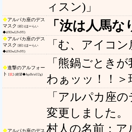
ィスン)」
◆
アルパカ座のデス
「汝は人馬な
マスク
[祈] (ほーらい
◆d/IOwLFv9Y)
◆
アルパカ座のデス
「む、アイコン
マスク
[祈] (ほーらい
◆d/IOwLFv9Y)
「熊鍋ごときが
◆
進撃のアルフォー
ト
わぁッッ！！＞
[
抗
] (絶望◆JqzIh/uU2g)
「アルパカ座の
変更しました。
村人の名前：ア
◆
アルパカ座のデス