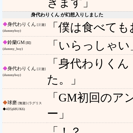
きます」
身代わりくん が幻想入りしました
「僕は食べても
◆
身代わりくん
[
夏
遊]
(dummyboy)
「いらっしゃい
◆
鈴蘭GM
[閻]
(dummy_boy)
「身代わりくん
◆
身代わりくん
[
夏
遊]
た。」
(dummyboy)
「GM初回のア
◆
球磨
[無遊] (ラグリス
ー」
◆4D5j68U/K6)
「！？