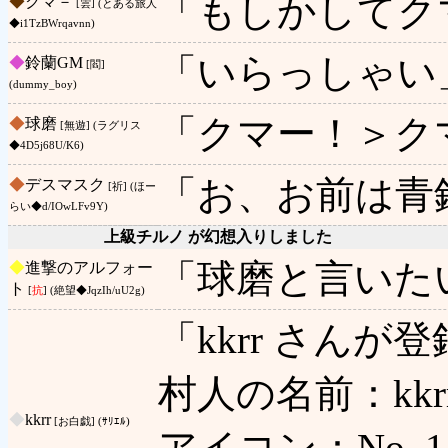
「もしかしてク
◆
クマ－
[雲] (とある旅人
◆i1TzBWrqavnn)
「いらっしゃい
◆
鈴蘭GM
[閻]
(dummy_boy)
「クマー！＞ク
◆
球磨
[無遊] (ラグリス
◆4D5j68U/K6)
「お、お前は青
◆
デスマスク
[祈] (ほー
らい◆d/IOwLFv9Y)
上級チルノ が幻想入りしました
「球磨と言いた
◆
進撃のアルフォー
ト
[
抗
] (絶望◆JqzIh/uU2g)
「kkrr さん
村人の名前：kkr
◆
kkrr
[お白戯] (ｻﾘｴﾙ)
アイコン：No. 1 