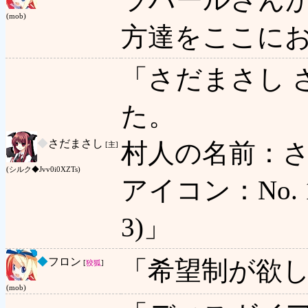
(mob)
方達をここに
「さだまさし 
た。
◆
さだまさし
村人の名前：さ
[主]
(シルク◆Jvv0i0XZTs)
アイコン：No. 1 
3)」
◆
フロン
「希望制が欲
[
狡狐
]
(mob)