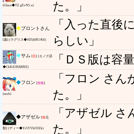
た。」
(Glace◆TZ.gEvN5.o)
「入った直後
◆
ブロントさん
らしい」
[薬] (ラグリス◆4D5j68U/K6)
◆
サム
「ＤＳ版は容
[
抗
] (エノク語
◆CkK42HJiBJ9Z)
「フロン さん
◆
フロン
[
狡狐
]
た。」
(mob)
「アザゼル さ
◆
アザゼル
[
狼
元
た。」
獣] (ディー◆Yr5YVhO3Zk)