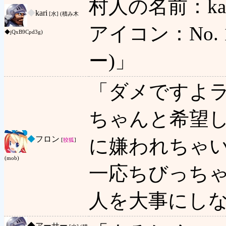
村人の名前：kar
◆
kari
[水] (積み木
アイコン：No. 1 
◆jQxB9Cpd3g)
ー)」
「ダメですよ
ちゃんと希望
◆
フロン
に嫌われちゃ
[
狡狐
]
(mob)
一応ちびっち
人を大事にし
◆
アーサー