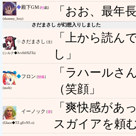
◆
殿下GM
「おお、最年
[
牡
戯]
(dummy_boy)
さだまさし が幻想入りしました
「上から読ん
◆
さだまさし
[主]
し」
(シルク◆Jvv0i0XZTs)
「ラハールさ
◆
フロン
[
狡狐
]
（笑顔」
(mob)
「爽快感があ
◆
イーノック
[
背
]
スガイアを頼
(Glace◆TZ.gEvN5.o)