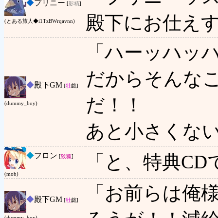
◆
プリニー
[
影精
]
殿下にお仕えす
(とある旅人◆i1TzBWrqavnn)
「ハーッハッ
だからそんな
◆
殿下GM
[
牡
戯]
だ！！
(dummy_boy)
あと小さくな
◆
フロン
「と、特典CDで
[
狡狐
]
(mob)
「お前らは俺
◆
殿下GM
[
牡
戯]
(dummy_boy)