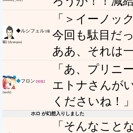
ろうが！！減
「＞イーノッ
◆
ルシフェル
今回も駄目だ
[囁
騒] (dystopia)
ああ、それは
「あ、プリニ
◆
フロン
エトナさんが
[
狡狐
]
(mob)
くださいね！
ホロ が幻想入りしました
「そんなこと