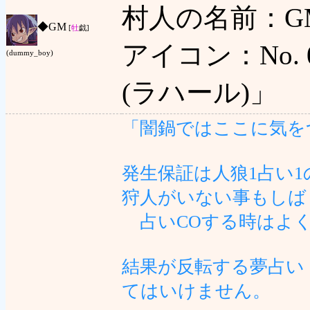
村人の名前：GM
◆
GM
[
牡
戯]
アイコン：No. 0
(dummy_boy)
(ラハール)」
「闇鍋ではここに気を
発生保証は人狼1占い
狩人がいない事もしば
占いCOする時はよ
結果が反転する夢占い
てはいけません。