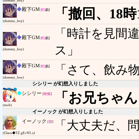
(dummy_boy)
「撤回、18時
◆
殿下GM
[
牡
戯]
(dummy_boy)
「時計を見間違
◆
殿下GM
[
牡
戯]
ス」
(dummy_boy)
◆
殿下GM
「さて、飲み
[
牡
戯]
(dummy_boy)
シシリー が幻想入りしました
「お兄ちゃん
◆
シシリー
[
狡狐
]
(mob)
イーノック が幻想入りしました
◆
イーノック
「大丈夫だ、
[
背
]
(Glace◆TZ.gEvN5.o)