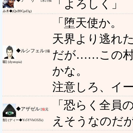
「よろしく」
[水] (積
み木◆jQxB9Cpd3g)
「堕天使か。
天界より逃れ
◆
ルシフェル
だが……この
[囁
騒] (dystopia)
かな。
注意しろ、イ
「恐らく全員
◆
アザゼル
[
狼
元
えそうなのだ
獣] (ディー◆Yr5YVhO3Zk)