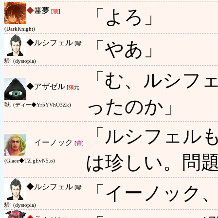
◆
霊夢
「よろ」
[
狼
]
(DarkKnight)
◆
ルシフェル
「やあ」
[囁
騒] (dystopia)
「む、ルシフ
◆
アザゼル
[
狼
元
ったのか」
獣] (ディー◆Yr5YVhO3Zk)
「ルシフェル
◆
イーノック
[
背
]
は珍しい。問
(Glace◆TZ.gEvN5.o)
◆
ルシフェル
「イーノック
[囁
騒] (dystopia)