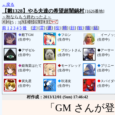
←戻る
【雛1328】やる夫達の希望超闇鍋村
[1626番地]
～秋ならもう終わったよ～
[5：3]
前
1
2
3
4
5
後
[
逆
] [
霊
] [
逝
] [
役
] [
時
] [
顔
] [
観
] [
狼
] [
結
]
◆
殿下GM
◆
フロン
◆
イーノッ
(生存中)
(生存中)
(生存中)
◆
アザゼル
◆
ブロントさん
◆
アーサー
(生存中)
(生存中)
(生存中)
◆
姫海棠はたて
◆
モードレッド
◆
プリニー
(生存中)
(生存中)
(生存中)
◆
寅丸星
◆
玖渚友
◆
スパイダ
(生存中)
(生存中)
(生存中)
村作成：2013/12/01 (Sun) 17:46:42
「GM さんが