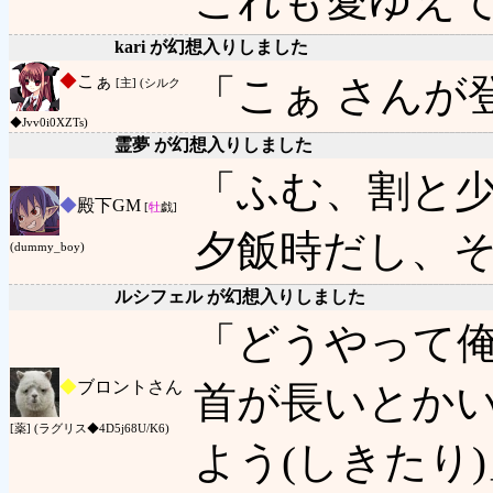
これも愛ゆえ
kari が幻想入りしました
◆
こぁ
「こぁ さんが
[主] (シルク
◆Jvv0i0XZTs)
霊夢 が幻想入りしました
「ふむ、割と
◆
殿下GM
[
牡
戯]
夕飯時だし、
(dummy_boy)
ルシフェル が幻想入りしました
「どうやって俺
◆
ブロントさん
首が長いとか
[薬] (ラグリス◆4D5j68U/K6)
よう(しきたり)