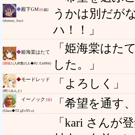
◆
殿下GM
うかは別だが
[
牡
戯]
(dummy_boy)
ハ！！」
「姫海棠はたて
◆
姫海棠はたて
した。」
[
萌狼
] (入村数の人◆8U./Lb8Pi6)
◆
モードレッド
「よろしく」
[村] (みんと)
◆
イーノック
「希望を通す
[
背
]
(Glace◆TZ.gEvN5.o)
「kari さん