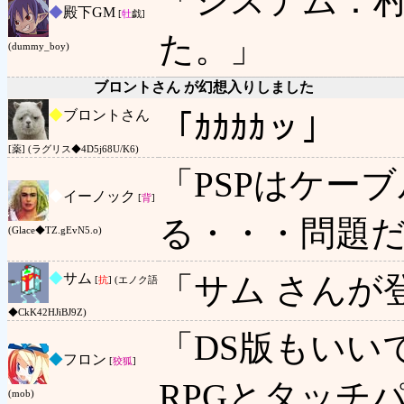
「システム：
◆
殿下GM
[
牡
戯]
た。」
(dummy_boy)
ブロントさん が幻想入りしました
◆
ブロントさん
「ｶｶｶｶッ」
[薬] (ラグリス◆4D5j68U/K6)
「PSPはケー
◆
イーノック
[
背
]
る・・・問題
(Glace◆TZ.gEvN5.o)
◆
サム
「サム さんが
[
抗
] (エノク語
◆CkK42HJiBJ9Z)
「DS版もいい
◆
フロン
[
狡狐
]
RPGとタッチ
(mob)