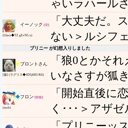
ゃいラハール
「大丈夫だ。
◆
イーノック
[
背
]
ない＞ルシフ
(Glace◆TZ.gEvN5.o)
プリニー が幻想入りしました
「狼0とかそれ
◆
ブロントさん
いなさすが狐
[薬] (ラグリス◆4D5j68U/K6)
「開始直後に
◆
フロン
[
狡狐
]
く･･･＞アザ
(mob)
「プリニーッス!