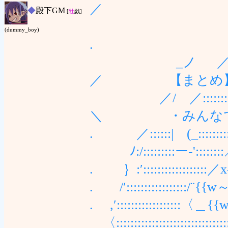
／
◆
殿下GM
[
牡
戯]
|/|: :lﾋ〉 l
(dummy_boy)
. __|_〈｀,
_ノ ／￣／＼､ _
／ 【まとめ
／/ ／::::::::::{ヽ::＼
＼ ・みんなで楽
. ／::::::| (_:::::::::::
ﾉ:/:::::::::ー‐'::::::::／
. ｝:′:::::::::::::::
. /′::::::::::::::
. ,′::::::::::::::::
〈::::::::::::::::::::::