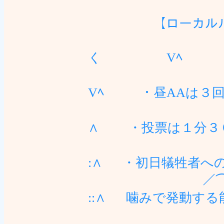
|::|. 
【ローカルル
≠--. 
く Vﾍ ・村
'": : : : 
Vﾍ ・昼AAは３
／: : : : : : : :
∧ ・投票は１分３
／: / / : /|: : 
:∧ ・初日犠牲者へ
／⌒7: /ｲ:/ :|: :
::∧ 噛みで発動する
' / :lK |: /