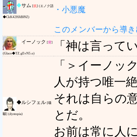
◆
サム
[
抗
] (エノク語
・小悪魔
◆CkK42HJiBJ9Z)
このメンバーから導き
◆
イーノック
「神は言って
[
背
]
(Glace◆TZ.gEvN5.o)
「＞イーノッ
人が持つ唯一
それは自らの
◆
ルシフェル
[囁
とだ。
騒] (dystopia)
お前は常に人