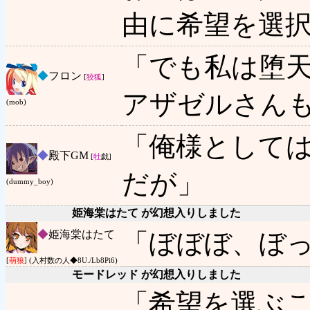
由に希望を選
「でも私は堕
◆
フロン
[
狡狐
]
アザゼルさん
(mob)
「俺様として
◆
殿下GM
[
牡
戯]
だが」
(dummy_boy)
姫海棠はたて が幻想入りしました
◆
姫海棠はたて
「ぼぼぼ、ぼ
[
萌狼
] (入村数の人◆8U./Lb8Pi6)
モードレッド が幻想入りしました
「希望を選ぶ