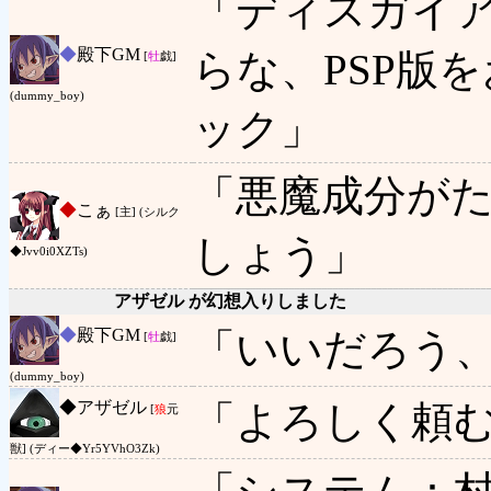
「ディスガイ
◆
殿下GM
らな、PSP版
[
牡
戯]
(dummy_boy)
ック」
「悪魔成分が
◆
こぁ
[主] (シルク
しょう」
◆Jvv0i0XZTs)
アザゼル が幻想入りしました
◆
殿下GM
「いいだろう
[
牡
戯]
(dummy_boy)
◆
アザゼル
「よろしく頼
[
狼
元
獣] (ディー◆Yr5YVhO3Zk)