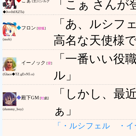
◆
こぁ
「こぁ さんが
[主] (シルク
◆Jvv0i0XZTs)
「あ、ルシフ
◆
フロン
[
狡狐
]
高名な天使様
(mob)
「一番いい役
◆
イーノック
[
背
]
ル」
(Glace◆TZ.gEvN5.o)
「しかし、最
◆
殿下GM
[
牡
戯]
ぁ」
(dummy_boy)
「・ルシフェル ・イ