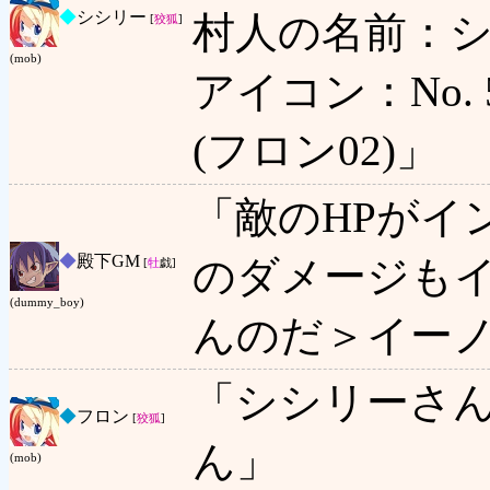
◆
シシリー
村人の名前：シ
[
狡狐
]
(mob)
アイコン：No. 59
(フロン02)」
「敵のHPがイ
◆
殿下GM
のダメージも
[
牡
戯]
(dummy_boy)
んのだ＞イー
「シシリーさ
◆
フロン
[
狡狐
]
ん」
(mob)