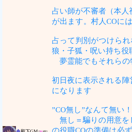
占い師が不審者（本人
が出ます。村人COに
占って判別がつけられ
狼・子狐・呪い持ち役
夢霊能でもそれらの
初日夜に表示される陣
になります
”CO無し”なんて無
無し＝騙りの用意を
の役職COの準備は必
◆
殿下GM
[
牡
戯]