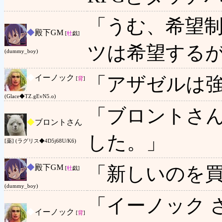
「うむ、希望
◆
殿下GM
[
牡
戯]
ツは希望する
(dummy_boy)
◆
イーノック
「アザゼルは
[
背
]
(Glace◆TZ.gEvN5.o)
「ブロントさん
◆
ブロントさん
した。」
[薬] (ラグリス◆4D5j68U/K6)
◆
殿下GM
「新しいのを
[
牡
戯]
(dummy_boy)
「イーノック 
◆
イーノック
[
背
]