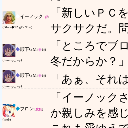
「新しいＰＣ
◆
イーノック
[
背
]
サクサクだ。
(Glace◆TZ.gEvN5.o)
「ところでブ
◆
殿下GM
[
牡
戯]
冬だからか？
(dummy_boy)
◆
殿下GM
「あぁ、それ
[
牡
戯]
(dummy_boy)
「イーノック
◆
フロン
か親しみを感
[
狡狐
]
(mob)