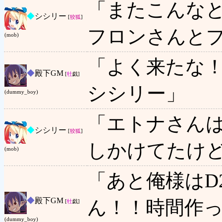
「またこんな
◆
シシリー
[
狡狐
]
フロンさんと
(mob)
「よく来たな
◆
殿下GM
[
牡
戯]
シシリー」
(dummy_boy)
「エトナさん
◆
シシリー
[
狡狐
]
しかけてたけど
(mob)
「あと俺様はD
◆
殿下GM
ん！！時間作
[
牡
戯]
(dummy_boy)