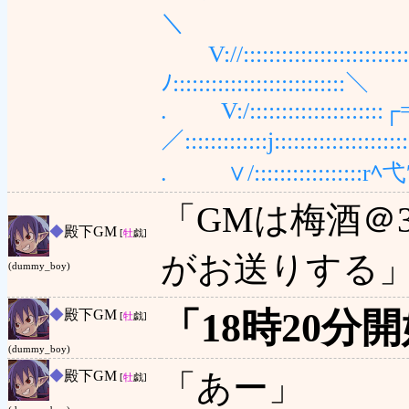
＼
V://:::::::::::::::::::
ﾉ:::::::::::::::::::::::::::＼
. V:/:::::::::::::::::::
／:::::::::::::j::::::::::::::::::
. ∨/:::::::::::::::::rﾍ弋′ '
「GMは梅酒＠
◆
殿下GM
[
牡
戯]
がお送りする
(dummy_boy)
「18時20分
◆
殿下GM
[
牡
戯]
(dummy_boy)
◆
殿下GM
「あー」
[
牡
戯]