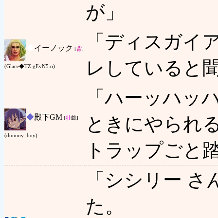
が」
「ディスガイ
◆
イーノック
[
背
]
レしていると
(Glace◆TZ.gEvN5.o)
「ハーッハッ
◆
殿下GM
ときにやられ
[
牡
戯]
(dummy_boy)
トラップごと
「シシリー さ
た。