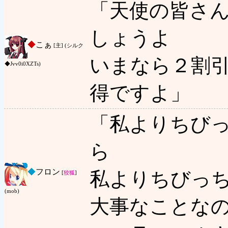
「天使の皆さ
しょうよ
◆
こぁ
[主] (シルク
いまなら２割引
◆Jvv0i0XZTs)
得ですよ」
「私よりちび
ら
◆
フロン
私よりちびっ
[
狡狐
]
(mob)
大事なことな