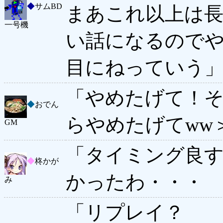
◆
サムBD
まあこれ以上は
一号機
い話になるので
目にねっていう
「やめたげて！そ
◆
おでん
らやめたげてww
GM
「タイミング良
◆
柊かが
かったわ・・・ 
み
「リプレイ？