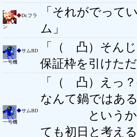
「それがでって
◆
Dr.フラ
ム」
ン
「（ 凸）そんじ
◆
サムBD
保証枠を引けた
一号機
「（ 凸）えっ？
なんて鍋ではあ
◆
サムBD
というかヒゲ
一号機
ても初日と考え