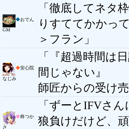
「徹底してネタ
◆
おでん
りすててかかっ
GM
＞フラン」
「『超過時間は日
◆
安心院
間じゃない』
なじみ
師匠からの受け
「ずーとIFVさ
◆
柊つか
狼負けだけど、
さ