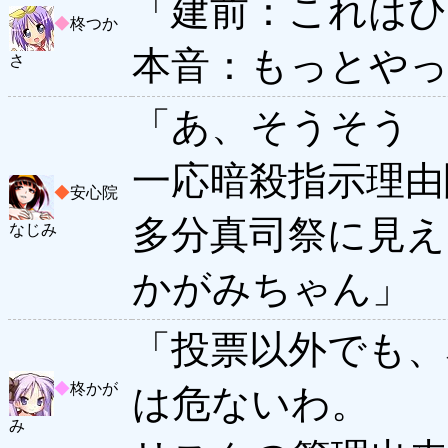
「建前：これは
◆
柊つか
本音：もっとやっ
さ
「あ、そうそう
一応暗殺指示理由
◆
安心院
多分真司祭に見
なじみ
かがみちゃん」
「投票以外でも、
◆
柊かが
は危ないわ。
み