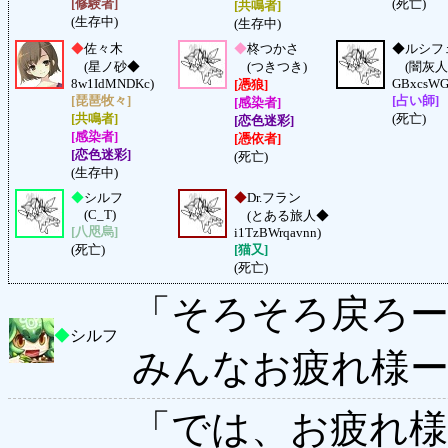
[修験者]
(死亡)
[共鳴者]
(生存中)
(生存中)
◆
佐々木
◆
柊つかさ
◆
ルシフ
(星ノ砂◆
(つきつき)
(闇灰人
8w1IdMNDKc)
GBxcsWG
[憑狼]
[琵琶牧々]
[占い師]
[感染者]
[共鳴者]
(死亡)
[恋色迷彩]
[感染者]
[憑依者]
[恋色迷彩]
(死亡)
(生存中)
◆
シルフ
◆
Dr.フラン
(C_T)
(とある旅人◆
[八咫烏]
i1TzBWrqavnn)
(死亡)
[猫又]
(死亡)
「そろそろ戻ろ
◆
シルフ
みんなお疲れ様
「では、お疲れ