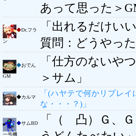
あって思った＞G
「出れるだけいい
◆
Dr.フラ
質問：どうやっ
ン
「仕方のないや
◆
おでん
＞サム」
GM
「(ハヤテで何かリプレイ
◆
カルマ
な・・・？)」
「（ 凸）Ｇ、Ｇ
◆
サムBD
うどんたべたい
一号機