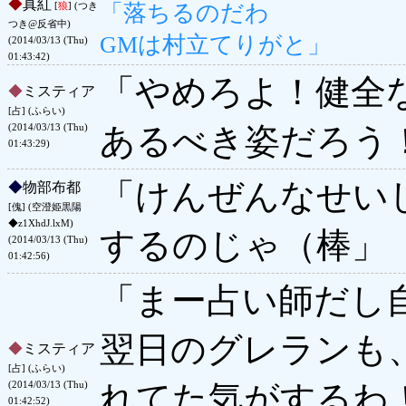
◆
真紅
「落ちるのだわ
[
狼
] (つき
つき@反省中)
GMは村立てりがと」
(2014/03/13 (Thu)
01:43:42)
「やめろよ！健全
◆
ミスティア
[占] (ふらい)
あるべき姿だろう
(2014/03/13 (Thu)
01:43:29)
「けんぜんなせい
◆
物部布都
[傀] (空澄姫黒陽
◆z1XhdJ.lxM)
するのじゃ（棒」
(2014/03/13 (Thu)
01:42:56)
「まー占い師だし
翌日のグレランも
◆
ミスティア
[占] (ふらい)
れてた気がするわ
(2014/03/13 (Thu)
01:42:52)