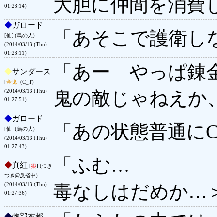
大胆に仲間を消費
01:28:14)
◆
ガロード
「あそこで護衛し
[仙] (烏の人)
(2014/03/13 (Thu)
01:28:11)
「あー やっぱ錬
◆
サンダース
[
金鬼
] (C_T)
鬼の敵じゃねえか
(2014/03/13 (Thu)
01:27:51)
◆
ガロード
「あの状態普通に
[仙] (烏の人)
(2014/03/13 (Thu)
01:27:43)
「ふむ…
◆
真紅
[
狼
] (つき
つき@反省中)
毒なしはだめか…
(2014/03/13 (Thu)
01:27:36)
◆
物部布都