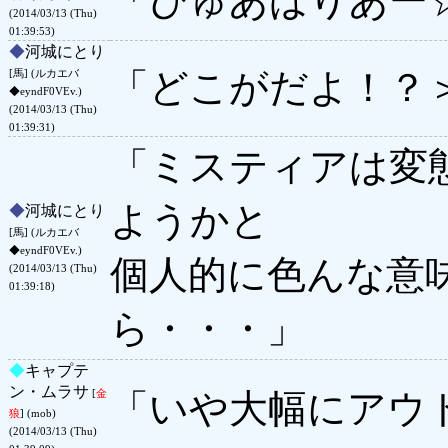
「ぴゅあばりあー
(2014/03/13 (Thu)
01:39:53)
◆
河城にとり
「どこがだよ！？
[馬] (ルカエバ
◆eyndF0VEv.)
(2014/03/13 (Thu)
01:39:31)
「ミスティアは変
ようかと
◆
河城にとり
[馬] (ルカエバ
◆eyndF0VEv.)
個人的に色んな意
(2014/03/13 (Thu)
01:39:18)
ら・・・」
◆
キャプテ
ン・ムラサ
「いや大幅にアウ
[
金
狼
] (mob)
(2014/03/13 (Thu)