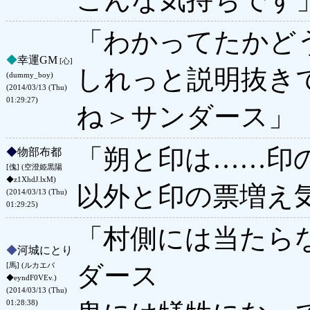
「わかってたかど
◆
幸運GM
[心]
しれっと説明抜き
(dummy_boy)
(2014/03/13 (Thu)
01:29:27)
ね＞サンダース」
「朔と印は……印
◆
物部布都
[傀] (空澄姫黒陽
◆z1XhdJ.lxM)
以外と印の票増え
(2014/03/13 (Thu)
01:29:25)
「村側には当たら
◆
河城にとり
ダース
[馬] (ルカエバ
◆eyndF0VEv.)
(2014/03/13 (Thu)
01:28:38)