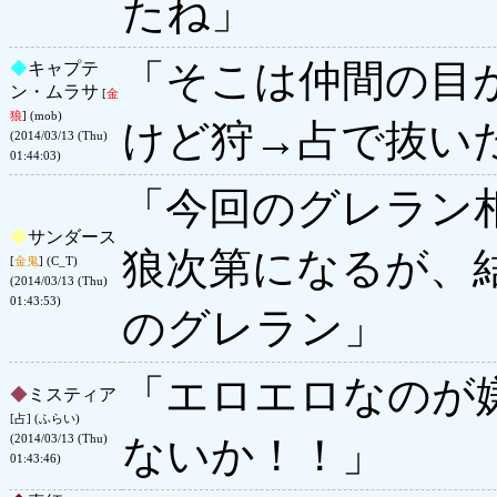
たね」
「そこは仲間の目
◆
キャプテ
ン・ムラサ
[
金
狼
] (mob)
けど狩→占で抜いた
(2014/03/13 (Thu)
01:44:03)
「今回のグレラン
◆
サンダース
狼次第になるが、
[
金鬼
] (C_T)
(2014/03/13 (Thu)
01:43:53)
のグレラン」
「エロエロなのが
◆
ミスティア
[占] (ふらい)
ないか！！」
(2014/03/13 (Thu)
01:43:46)