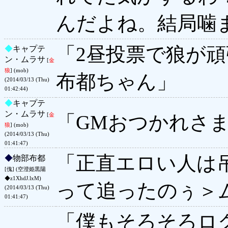
んだよね。結局噛
「2昼投票で狼が
◆
キャプテ
ン・ムラサ
[
金
狼
] (mob)
布都ちゃん」
(2014/03/13 (Thu)
01:42:44)
◆
キャプテ
ン・ムラサ
「GMおつかれさ
[
金
狼
] (mob)
(2014/03/13 (Thu)
01:41:47)
「正直エロい人は
◆
物部布都
[傀] (空澄姫黒陽
◆z1XhdJ.lxM)
って追ったのぅ＞
(2014/03/13 (Thu)
01:41:47)
「僕もそろそろロ