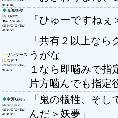
(2014/03/13 (Thu)
01:38:04)
◆
魂魄妖夢
「ひゅーですねぇ
[狩] (多深香
◆n7IXpmiMx.)
(2014/03/13 (Thu)
01:37:56)
「共有２以上なら
うがな
◆
サンダース
[
金鬼
] (C_T)
１なら即噛みで指
(2014/03/13 (Thu)
01:37:52)
片方噛んでも指定
「鬼の犠牲、そし
◆
幸運GM
[心]
(dummy_boy)
んだ＞妖夢」
(2014/03/13 (Thu)
01:37:36)