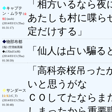
「相方いるなら夜
◆
キャプテ
ン・ムラサ
あたしも村に喋ら
[
金
狼
] (mob)
(2014/03/13 (Thu)
定だけする」
01:31:17)
◆
物部布都
「仙人は占い騙る
[傀] (空澄姫黒陽
◆z1XhdJ.lxM)
(2014/03/13 (Thu)
01:30:59)
「高科奈桜吊った
いと思うがな
◆
サンダース
ＣＯしてたならま
[
金鬼
] (C_T)
(2014/03/13 (Thu)
01:30:48)
しまったから重要