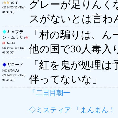
グレーが足りんく
[
金鬼
] (C_T)
(2014/03/13 (Thu)
01:38:33)
スがないとは言わ
「村の騙りは、んー
◆
キャプテ
ン・ムラサ
[
金
狼
] (mob)
他の国で30人毒
(2014/03/13 (Thu)
01:38:32)
「紅を鬼が処理は
◆
ガロード
[仙] (烏の人)
伴ってないな」
(2014/03/13 (Thu)
01:38:32)
「二日目朝一
◇ミスティア 「まんまん！