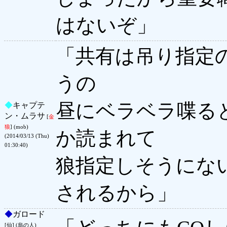
はないぞ」
「共有は吊り指定
うの
昼にベラベラ喋る
◆
キャプテ
ン・ムラサ
[
金
狼
] (mob)
か読まれて
(2014/03/13 (Thu)
01:30:40)
狼指定しそうにな
されるから」
◆
ガロード
[仙] (烏の人)