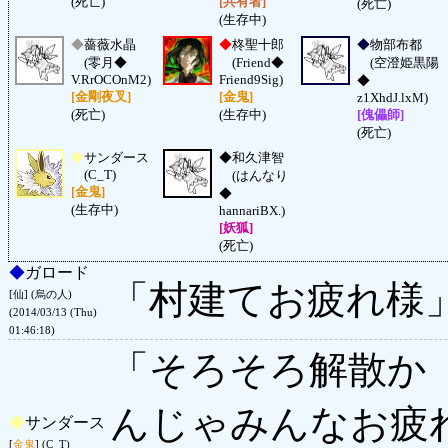
(死亡)
[共有者]
(死亡)
(生存中)
◆
薔薇水晶
◆
柊聖十郎
◆
物部布都
(零月◆
(Friend◆
(空澄姫黒陽
V.RrOCOnM2)
Friend9Sig)
◆
[金剛夜叉]
[金鬼]
z1XhdJ.lxM)
(死亡)
(生存中)
[傀儡師]
(死亡)
◆
サンダース
◆
和久津智
(C_T)
(はんなり
[金鬼]
◆
(生存中)
hannariBX.)
[妖狐]
(死亡)
◆
ガロード
「村建てお疲れ様
[仙] (烏の人)
(2014/03/13 (Thu)
01:46:18)
「そろそろ解散か
んじゃみんなお疲
◆
サンダース
[
金鬼
] (C_T)