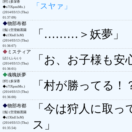
[狩] (多深香
「スヤァ」
◆n7IXpmiMx.)
(2014/03/13 (Thu)
01:37:09)
◆
物部布都
「………＞妖夢」
[傀] (空澄姫黒陽
◆z1XhdJ.lxM)
(2014/03/13 (Thu)
01:36:07)
◆
ミスティア
「お、お子様も安
[占] (ふらい)
(2014/03/13 (Thu)
01:36:01)
◆
魂魄妖夢
「村が勝ってる！
[狩] (多深香
◆n7IXpmiMx.)
(2014/03/13 (Thu)
01:36:00)
「今は狩人に取っ
◆
物部布都
[傀] (空澄姫黒陽
◆z1XhdJ.lxM)
ス」
(2014/03/13 (Thu)
01:35:54)