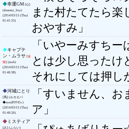
◆
幸運GM
[心]
また村たてたら楽
(dummy_boy)
(2014/03/13 (Thu)
01:41:33)
おやすみ」
「いやーみすちー
◆
キャプテ
ン・ムラサ
とは少し思ったけ
[
金
狼
] (mob)
(2014/03/13 (Thu)
それにしては押し
01:40:38)
「すいません、お
◆
河城にとり
[馬] (ルカエバ
◆eyndF0VEv.)
ア」
(2014/03/13 (Thu)
01:40:26)
◆
ミスティア
[占] (ふらい)