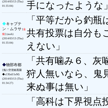
手になったような
(2014/03/13 (Thu)
01:35:04)
「平等だから釣瓶は
◆
キャプテ
ン・ムラサ
共有投票は自分も
[
金
狼
] (mob)
(2014/03/13 (Thu)
えない」
01:35:04)
「共有噛み６、灰
◆
物部布都
狩人無いなら、鬼
[傀] (空澄姫黒陽
◆z1XhdJ.lxM)
(2014/03/13 (Thu)
来ぬ事は無い」
01:34:27)
「高科は下界視点