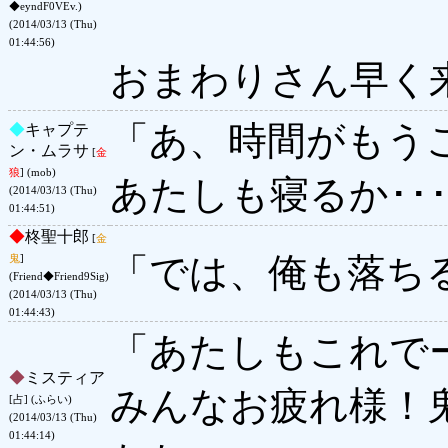
◆eyndF0VEv.)
(2014/03/13 (Thu)
01:44:56)
おまわりさん早く
「あ、時間がもうこ
◆
キャプテ
ン・ムラサ
[
金
狼
] (mob)
あたしも寝るか･･
(2014/03/13 (Thu)
01:44:51)
◆
柊聖十郎
[
金
「では、俺も落ち
鬼
]
(Friend◆Friend9Sig)
(2014/03/13 (Thu)
01:44:43)
「あたしもこれで
◆
ミスティア
みんなお疲れ様！
[占] (ふらい)
(2014/03/13 (Thu)
01:44:14)