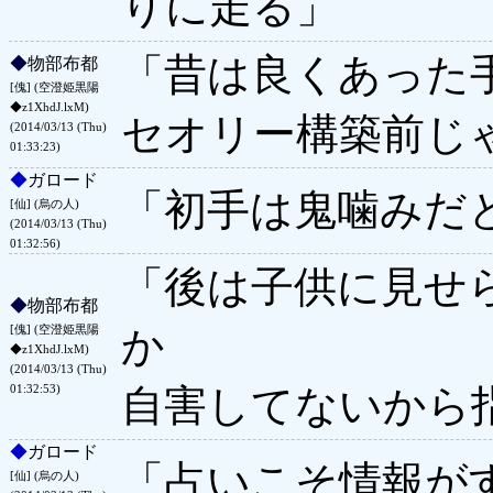
りに走る」
「昔は良くあった
◆
物部布都
[傀] (空澄姫黒陽
◆z1XhdJ.lxM)
セオリー構築前じ
(2014/03/13 (Thu)
01:33:23)
◆
ガロード
「初手は鬼噛みだ
[仙] (烏の人)
(2014/03/13 (Thu)
01:32:56)
「後は子供に見せ
◆
物部布都
か
[傀] (空澄姫黒陽
◆z1XhdJ.lxM)
(2014/03/13 (Thu)
自害してないから
01:32:53)
◆
ガロード
「占いこそ情報が
[仙] (烏の人)