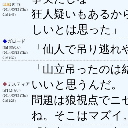
[
金鬼
] (C_T)
狂人疑いもあるか
(2014/03/13 (Thu)
01:31:43)
しいとは思った」
◆
ガロード
「仙人で吊り逃れ
[仙] (烏の人)
(2014/03/13 (Thu)
01:31:37)
「山立吊ったのは
いいと思うんだ。
◆
ミスティア
[占] (ふらい)
問題は狼視点でニ
(2014/03/13 (Thu)
01:31:28)
ね。そこはマズイ