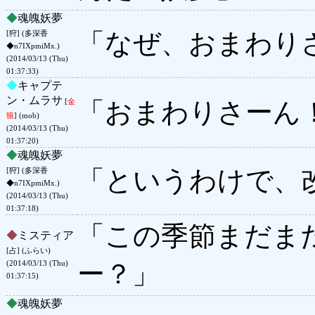
◆
魂魄妖夢
「なぜ、おまわり
[狩] (多深香
◆n7IXpmiMx.)
(2014/03/13 (Thu)
01:37:33)
◆
キャプテ
ン・ムラサ
「おまわりさーん
[
金
狼
] (mob)
(2014/03/13 (Thu)
01:37:20)
◆
魂魄妖夢
「というわけで、
[狩] (多深香
◆n7IXpmiMx.)
(2014/03/13 (Thu)
01:37:18)
「この季節まだま
◆
ミスティア
[占] (ふらい)
ー？」
(2014/03/13 (Thu)
01:37:15)
◆
魂魄妖夢