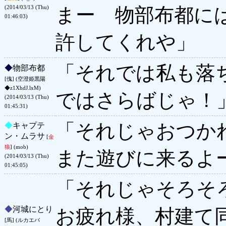
まー 物部布都に
(2014/03/13 (Thu)
01:46:03)
許してくれや」
「それでは私も落
◆
物部布都
[傀] (空澄姫黒陽
◆z1XhdJ.lxM)
ではさらばじゃ！
(2014/03/13 (Thu)
01:45:31)
「それじゃおつか
◆
キャプテ
ン・ムラサ
[
金
狼
] (mob)
また遊びに来るよ
(2014/03/13 (Thu)
01:45:05)
「それじゃそろそ
◆
河城にとり
お疲れ様、村建て
[馬] (ルカエバ