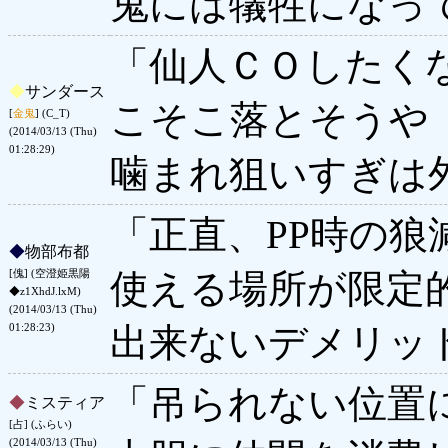
鬼には犠牲になっ
「仙人ＣＯしたく
◆
サンダース
こそこ落とそうや
[
金鬼
] (C_T)
(2014/03/13 (Thu)
01:28:29)
噛まれ狙いすぎは
「正直、PP時の
◆
物部布都
使える場所が限定
[傀] (空澄姫黒陽
◆z1XhdJ.lxM)
(2014/03/13 (Thu)
出来ないデメリッ
01:28:23)
「吊られない位置
◆
ミスティア
[占] (ふらい)
(2014/03/13 (Thu)