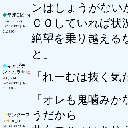
ンはしょうがない
◆
幸運GM
[心]
ＣＯしていれば状
(dummy_boy)
(2014/03/13 (Thu)
01:34:05)
絶望を乗り越える
と」
◆
キャプテ
ン・ムラサ
「れーむは抜く気
[
金
狼
] (mob)
(2014/03/13 (Thu)
01:34:00)
「オレも鬼噛みか
うだから
◆
サンダース
[
金鬼
] (C_T)
(2014/03/13 (Thu)