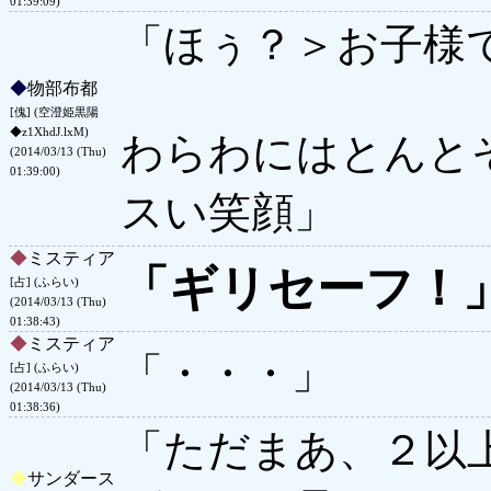
01:39:09)
「ほぅ？＞お子様
◆
物部布都
[傀] (空澄姫黒陽
◆z1XhdJ.lxM)
わらわにはとんと
(2014/03/13 (Thu)
01:39:00)
スい笑顔」
◆
ミスティア
「ギリセーフ！
[占] (ふらい)
(2014/03/13 (Thu)
01:38:43)
◆
ミスティア
「・・・」
[占] (ふらい)
(2014/03/13 (Thu)
01:38:36)
「ただまあ、２以
◆
サンダース