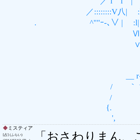
／ l l | ｌ|《 {圦
／::::::::V八| :l| ヾ
. ^"''ｰ-､∨ | :l| 
Ⅵ | |:l＼ 
∨|八|从_,＞／ 
ヽ. ／ /￣｀
{ ／ ／￣,ﾌ
__ r‐―┬くﾊ ／
/ ｀ヽ. |:::
/ V|:::|::
{. V::| :::
', ∨:::::
◆
ミスティア
「おさわりまん、
[占] (ふらい)