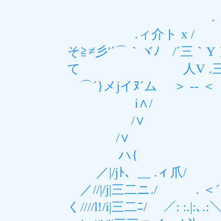
. -‐‐ く
.ィ介ト x /
そ≧≠彡'´⌒｀ヾﾉ /´三｀Y 
て 人V .三
⌒´}メjイﾇ´ム 
i∧/
/∨ _
/∨ ＜
ハ{ 
／|/jﾄ、__ .ィ爪/ 
／//|/j|三二ニ./ . ＜´: : : : : :
く////l!/i|三二ﾆ/ ／: :.|:､.:＼: :