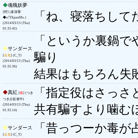
◆
魂魄妖夢
「ね、寝落ちして
[狩] (多深香
◆n7IXpmiMx.)
(2014/03/13 (Thu)
01:35:45)
「というか裏鍋で
◆
サンダース
騙り
[
金鬼
] (C_T)
(2014/03/13 (Thu)
01:35:36)
結果はもちろん失
「指定役はさっさ
◆
真紅
[
狼
] (つき
つき@反省中)
共有騙すより噛む
(2014/03/13 (Thu)
01:35:14)
「昔っつーか毒が
◆
サンダース
[
金鬼
] (C_T)