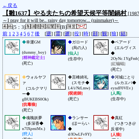
←戻る
【雛1637】やる夫たちの希望天候平等闇鍋村
[198
～I pray for it will be.. rainy day tomorrow... (rainmaker)～
[5：3]
[B]
前
1
2
3
4
5
6
7
後
[
逆
] [
霊
] [
逝
] [
役
] [
時
] [
顔
] [
観
] [
狼
] [
結
]
◆
幸運GM
◆
ガロード
◆
ベアード
(烏の人)
(エルヴィス
(dummy_boy)
[仙人]
◆
[精神鑑定士]
2OyNc.1YgFmb
(生存中)
(死亡)
[紅蝙蝠]
(死亡)
◆
ウォルヤフ
◆
言峰綺礼
◆
河城にとり
ァ
(スモチ◆
(ルカエバ◆
L4/i/NrLmw)
eyndF0VEv.)
(コルクマリ
[呪術師]
[人馬]
ー◆
(死亡)
(生存中)
gBUKEBS0Ok)
[抗毒狼]
(死亡)
◆
魂魄妖夢
◆
ランサー
◆
真紅
(多深香◆
(ほーらい
(つきつき@
n7IXpmiMx.)
◆
反省中)
[狩人]
d/IOwLFv9Y)
[人狼]