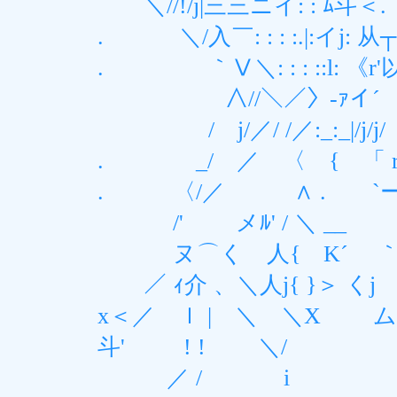
＼//!/j|三三ニイ: : ﾑ斗＜. ＼
. ＼/入￣: : : :.|:イj: 从┬ 
. ｀Ⅴ＼: : : ::l:
∧//＼／〉‐ｧイ´ . 
/ j/／/ /／:_:_|/j
. _/ ／ 〈 { 「 r‐ﾍ
. 〈/／ ∧ . `ー 〕＞ - 
/' メﾙ' / ＼ __ 
ヌ⌒く 人{ K´ ｀T 
／ ｨ介 、＼人j{ }
x＜／ ｌ | ＼ ＼X
斗' ! ! ＼/
／ / i 