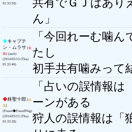
共有でＧＪはあり
01:33:50)
ん」
「今回れーむ噛ん
◆
キャプテ
ン・ムラサ
たし
[
金
狼
] (mob)
(2014/03/13 (Thu)
初手共有噛みって
01:33:46)
「占いの誤情報は
ーンがある
◆
柊聖十郎
[
金
鬼
]
(Friend◆Friend9Sig)
狩人の誤情報は「
(2014/03/13 (Thu)
01:33:28)