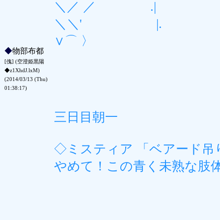
＼／ ／ .| 
＼＼' |.
∨⌒ 〉
◆
物部布都
[傀] (空澄姫黒陽
◆z1XhdJ.lxM)
(2014/03/13 (Thu)
01:38:17)
三日目朝一
◇ミスティア 「ベアード
やめて！この青く未熟な肢
r-ｰ=,'.＝- `､､,.r