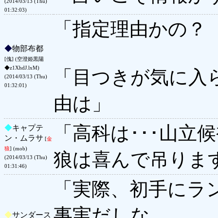
(2014/03/13 (Thu)
01:32:03)
「指定理由かの？
◆
物部布都
[傀] (空澄姫黒陽
◆z1XhdJ.lxM)
「目つきが気に入
(2014/03/13 (Thu)
01:32:01)
由は」
「高科は･･･山立候
◆
キャプテ
ン・ムラサ
[
金
狼
] (mob)
狼は喜んで吊ります
(2014/03/13 (Thu)
01:31:46)
「実際、初手にラ
事実だしな
◆
サンダース