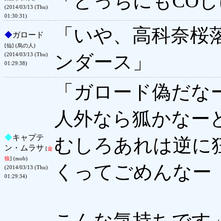
「どっちにもCO
(2014/03/13 (Thu)
01:30:31)
「いや、高科奈桜
◆
ガロード
[仙] (烏の人)
ンダース」
(2014/03/13 (Thu)
01:29:38)
「ガロード偽だな
人外なら狐かなー
◆
キャプテ
むしろあれは逆に
ン・ムラサ
[
金
狼
] (mob)
くってごめんなー
(2014/03/13 (Thu)
01:29:34)
こんな気持ちです