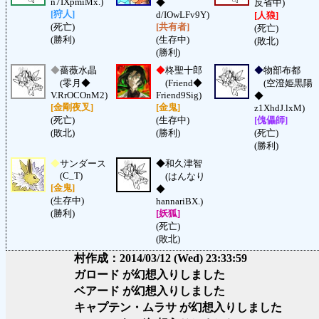
n7IXpmiMx.)
◆
反省中)
[狩人]
d/IOwLFv9Y)
[人狼]
(死亡)
[共有者]
(死亡)
(勝利)
(生存中)
(敗北)
(勝利)
◆
薔薇水晶
◆
柊聖十郎
◆
物部布都
(零月◆
(Friend◆
(空澄姫黒陽
V.RrOCOnM2)
Friend9Sig)
◆
[金剛夜叉]
[金鬼]
z1XhdJ.lxM)
(死亡)
(生存中)
[傀儡師]
(敗北)
(勝利)
(死亡)
(勝利)
◆
サンダース
◆
和久津智
(C_T)
(はんなり
[金鬼]
◆
(生存中)
hannariBX.)
(勝利)
[妖狐]
(死亡)
(敗北)
村作成：2014/03/12 (Wed) 23:33:59
ガロード が幻想入りしました
ベアード が幻想入りしました
キャプテン・ムラサ が幻想入りしました