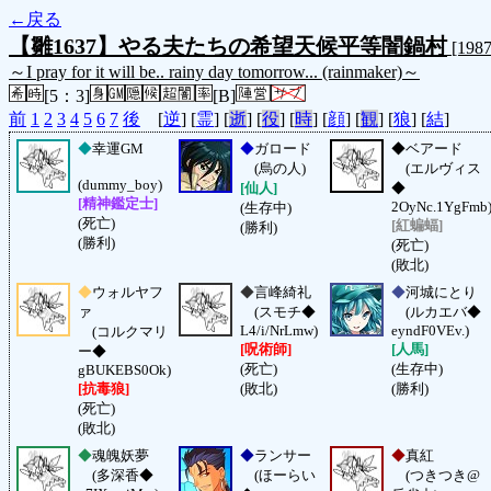
←戻る
【雛1637】やる夫たちの希望天候平等闇鍋村
[198
～I pray for it will be.. rainy day tomorrow... (rainmaker)～
[5：3]
[B]
前
1
2
3
4
5
6
7
後
[
逆
] [
霊
] [
逝
] [
役
] [
時
] [
顔
] [
観
] [
狼
] [
結
]
◆
幸運GM
◆
ガロード
◆
ベアード
(烏の人)
(エルヴィス
(dummy_boy)
[仙人]
◆
[精神鑑定士]
2OyNc.1YgFmb
(生存中)
(死亡)
[紅蝙蝠]
(勝利)
(勝利)
(死亡)
(敗北)
◆
ウォルヤフ
◆
言峰綺礼
◆
河城にとり
ァ
(スモチ◆
(ルカエバ◆
L4/i/NrLmw)
eyndF0VEv.)
(コルクマリ
[呪術師]
[人馬]
ー◆
(死亡)
(生存中)
gBUKEBS0Ok)
[抗毒狼]
(敗北)
(勝利)
(死亡)
(敗北)
◆
魂魄妖夢
◆
ランサー
◆
真紅
(多深香◆
(ほーらい
(つきつき@