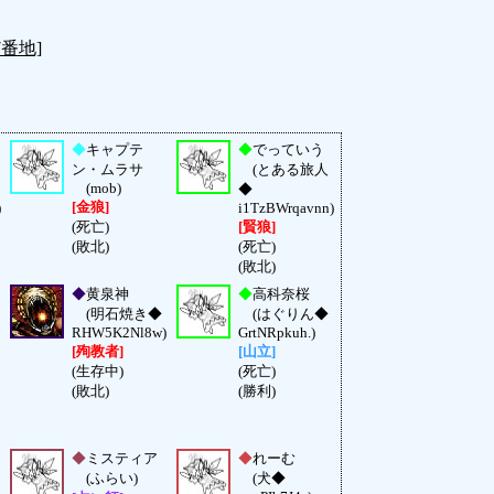
7番地]
◆
キャプテ
◆
でっていう
ン・ムラサ
(とある旅人
(mob)
◆
[金狼]
)
i1TzBWrqavnn)
(死亡)
[賢狼]
(敗北)
(死亡)
(敗北)
◆
黄泉神
◆
高科奈桜
(明石焼き◆
(はぐりん◆
RHW5K2Nl8w)
GrtNRpkuh.)
[殉教者]
[山立]
(生存中)
(死亡)
(敗北)
(勝利)
◆
ミスティア
◆
れーむ
(ふらい)
(犬◆