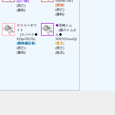
vaxPIb7J4c)
[占い師]
[探偵]
(死亡)
(死亡)
(勝利)
(勝利)
◆
リリーホワ
◆
宮崎トム
イト
(森のトムさ
(スパーク◆
ん◆
FjOpeTE2Ts)
5DYYU5zxeQ)
[精神感応者]
[夜叉]
(死亡)
(死亡)
(勝利)
(敗北)