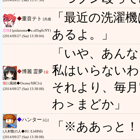
(2014/09/27 (Sat) 13:37:56)
「最近の洗濯機
◆
重音テト
[共感
あるよ。」
恋
換
] (pulazuma◆u.uEbg6cNY)
(2014/09/27 (Sat) 13:38:04)
「いや、あんな
私はいらないわ
◆
博麗 霊夢
[
金
それより、毎月
狼
] (風精◆OxzmyXRC1s)
(2014/09/27 (Sat) 13:38:08)
わ＞まどか」
◆
ハンター
[心]
「※ああっと！
(入村数の人◆8U./Lb8Pi6)
(2014/09/27 (Sat) 13:38:08)