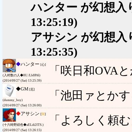
ハンター が幻想入
13:25:19)
アサシン が幻想入
13:25:35)
◆
ハンター
[心]
「咲日和OVA
(入村数の人◆8U./Lb8Pi6)
(2014/09/27 (Sat) 13:25:39)
◆
GM
[厄]
「池田ァとかす
(dummy_boy)
(2014/09/27 (Sat) 13:26:00)
◆
アサシン
[
阿
]
「よろしく頼む
(十六時野緋色◆aELdi2ITS.)
(2014/09/27 (Sat) 13:26:15)