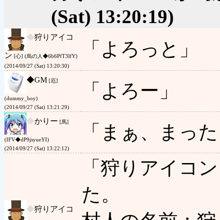
(Sat) 13:20:19)
◆
狩りアイコ
「よろっと」
ン
[心] (烏の人◆6b6PfT3lfY)
(2014/09/27 (Sat) 13:20:30)
◆
GM
[厄]
「よろー」
(dummy_boy)
(2014/09/27 (Sat) 13:21:29)
◆
かりー
[馬]
「まぁ、まった
(IFV◆dP9jsyueYI)
(2014/09/27 (Sat) 13:22:12)
「狩りアイコン
た。
◆
狩りアイコ