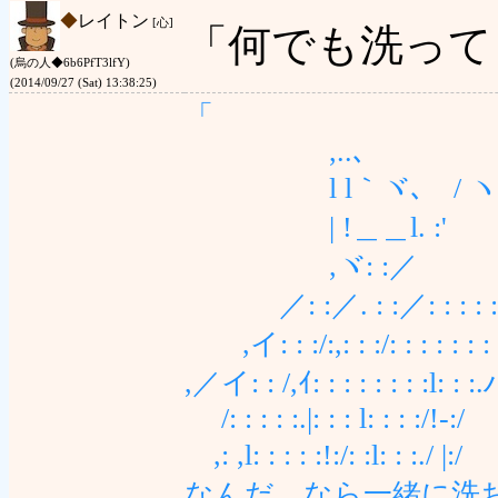
◆
レイトン
[心]
「何でも洗って
(烏の人◆6b6PfT3lfY)
(2014/09/27 (Sat) 13:38:25)
「
,..､
l l｀ヾ､ / ヽ,..- : 
| !＿＿l. :' : : : : : 
,ヾ: :／ : : : : :
／: :／. : :／: : : : : ,: : : 
,イ: : :/:,: : :/: : : : : : : :l: 
,／イ: : /,ｲ: : : : : : : :l: : :.ハ
/: : : : :.|: : : l: : : :/!-:/ ､
,: ,l: : : : :!:/: :l: : 
なんだ、なら一緒に洗