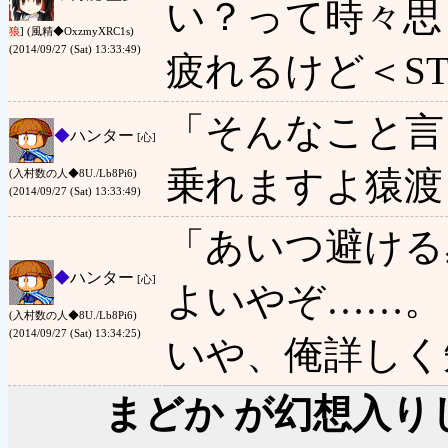
い？って時々思
狼
] (風精◆OxzmyXRC1s)
(2014/09/27 (Sat) 13:33:49)
疲れるけど＜S
「そんなこと言
◆
ハンター
[心]
乗れますよ猿渡
(入村数の人◆8U./Lb8Pi6)
(2014/09/27 (Sat) 13:33:49)
「あいつ避ける
◆
ハンター
[心]
よいやぞ……。
(入村数の人◆8U./Lb8Pi6)
(2014/09/27 (Sat) 13:34:25)
いや、俺詳しく
まどか が幻想入り