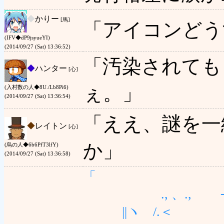
◆
かりー
[馬]
「アイコンどう
(IFV◆dP9jsyueYI)
(2014/09/27 (Sat) 13:36:52)
「汚染されても
◆
ハンター
[心]
ぇ。」
(入村数の人◆8U./Lb8Pi6)
(2014/09/27 (Sat) 13:36:54)
「ええ、謎を一
◆
レイトン
[心]
か」
(烏の人◆6b6PfT3lfY)
(2014/09/27 (Sat) 13:36:58)
「
., 、., ────
||ヽ /.＜ 