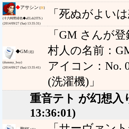
◆
アサシン
[
阿
]
「死ぬがよいは
(十六時野緋色◆aELdi2ITS.)
(2014/09/27 (Sat) 13:35:31)
「GM さんが
村人の名前：GM
◆
GM
[厄]
アイコン：No. 0 
(dummy_boy)
(2014/09/27 (Sat) 13:35:41)
(洗濯機)」
重音テト が幻想入
13:36:01)
「サーヴァント