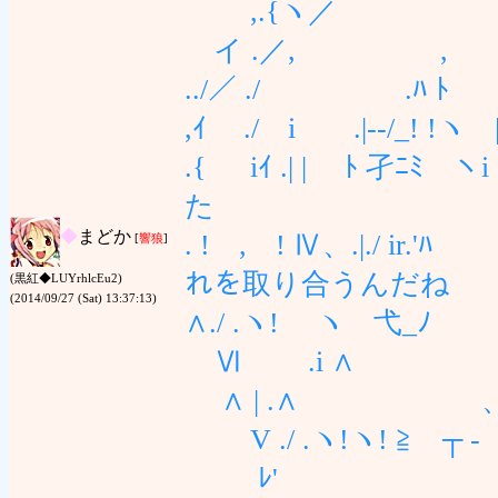
,.{ヽ／
イ .／, 
../／ ./ .ﾊ ﾄ
,ｲ ./ i .|--/_! 
.{ iｲ .| | ﾄ 孑
た
◆
まどか
. ! , ! Ⅳ、.|./ i
[
響狼
]
れを取り合うんだね
(黒紅◆LUYrhlcEu2)
(2014/09/27 (Sat) 13:37:13)
∧./ .ヽ! ヽ 弋_ﾉ 
Ⅵ .i ∧ ' ／
∧ | .∧ ゝ 、.ｧ 
V ./ .ヽ!ヽ! ≧ ┬ ‐ ｪ
ﾚ' 「┬‐‐