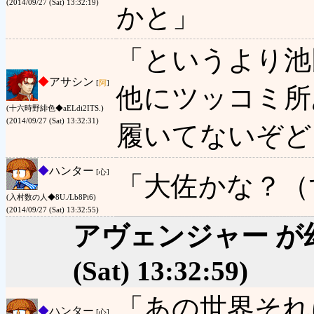
(2014/09/27 (Sat) 13:32:19)
かと」
「というより池
◆
アサシン
[
阿
]
他にツッコミ所
(十六時野緋色◆aELdi2ITS.)
(2014/09/27 (Sat) 13:32:31)
履いてないぞど
◆
ハンター
[心]
「大佐かな？（
(入村数の人◆8U./Lb8Pi6)
(2014/09/27 (Sat) 13:32:55)
アヴェンジャー が
(Sat) 13:32:59)
「あの世界それ
◆
ハンター
[心]