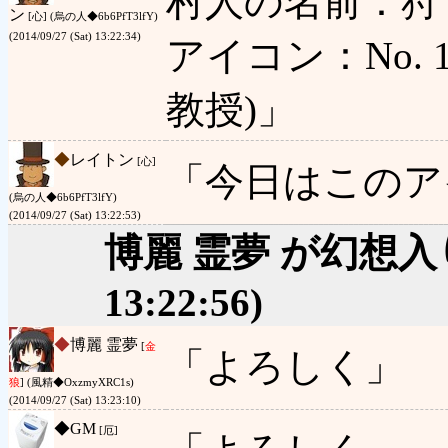
村人の名前：狩
ン
[心] (烏の人◆6b6PfT3lfY)
(2014/09/27 (Sat) 13:22:34)
アイコン：No. 1 
教授)」
◆
レイトン
[心]
「今日はこのア
(烏の人◆6b6PfT3lfY)
(2014/09/27 (Sat) 13:22:53)
博麗 霊夢 が幻想
13:22:56)
◆
博麗 霊夢
[
金
「よろしく」
狼
] (風精◆OxzmyXRC1s)
(2014/09/27 (Sat) 13:23:10)
◆
GM
[厄]