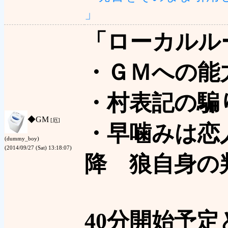
」
「ローカルル
・ＧＭへの能
・村表記の騙
◆
GM
[厄]
・早噛みは恋
(dummy_boy)
(2014/09/27 (Sat) 13:18:07)
降 狼自身の
40分開始予