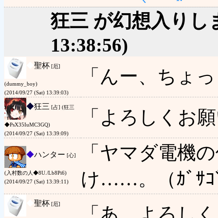
狂三 が幻想入りし
13:38:56)
◆
聖杯
[厄]
「んー、ちょっ
(dummy_boy)
(2014/09/27 (Sat) 13:39:03)
◆
狂三
[占] (狂三
「よろしくお願
◆PsX35IuMC3GQ)
(2014/09/27 (Sat) 13:39:09)
「ヤマダ電機の
◆
ハンター
[心]
け……。（ｶﾞｻｺ
(入村数の人◆8U./Lb8Pi6)
(2014/09/27 (Sat) 13:39:11)
◆
聖杯
[厄]
「あ、よろしく