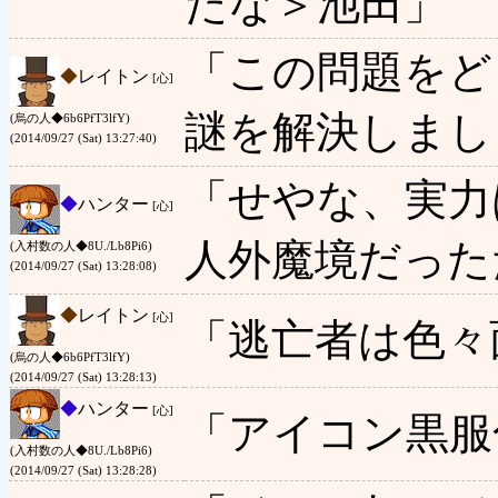
たな＞池田」
「この問題をど
◆
レイトン
[心]
謎を解決しまし
(烏の人◆6b6PfT3lfY)
(2014/09/27 (Sat) 13:27:40)
「せやな、実力
◆
ハンター
[心]
人外魔境だった
(入村数の人◆8U./Lb8Pi6)
(2014/09/27 (Sat) 13:28:08)
◆
レイトン
[心]
「逃亡者は色々
(烏の人◆6b6PfT3lfY)
(2014/09/27 (Sat) 13:28:13)
◆
ハンター
[心]
「アイコン黒服
(入村数の人◆8U./Lb8Pi6)
(2014/09/27 (Sat) 13:28:28)