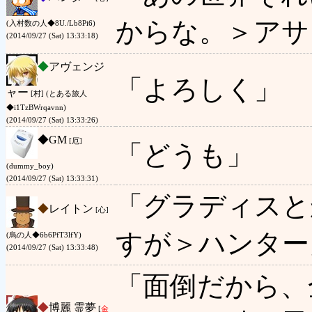
からな。＞アサ
(入村数の人◆8U./Lb8Pi6)
(2014/09/27 (Sat) 13:33:18)
◆
アヴェンジ
「よろしく」
ャー
[村] (とある旅人
◆i1TzBWrqavnn)
(2014/09/27 (Sat) 13:33:26)
◆
GM
[厄]
「どうも」
(dummy_boy)
(2014/09/27 (Sat) 13:33:31)
「グラディスと
◆
レイトン
[心]
すが＞ハンター
(烏の人◆6b6PfT3lfY)
(2014/09/27 (Sat) 13:33:48)
「面倒だから、
◆
博麗 霊夢
[
金