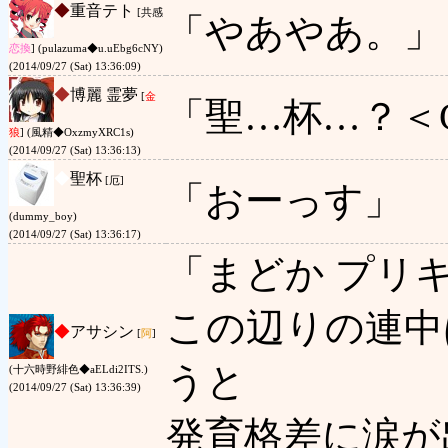
◆
重音テト
[共感
「やあやあ。」
恋
換
] (pulazuma◆u.uEbg6cNY)
(2014/09/27 (Sat) 13:36:09)
◆
博麗 霊夢
[
金
「聖…杯…？＜
狼
] (風精◆OxzmyXRC1s)
(2014/09/27 (Sat) 13:36:13)
◆
聖杯
[厄]
「おーっす」
(dummy_boy)
(2014/09/27 (Sat) 13:36:17)
「まどか プリキ
この辺りの連中
◆
アサシン
[
阿
]
うと
(十六時野緋色◆aELdi2ITS.)
(2014/09/27 (Sat) 13:36:39)
発育格差に涙が