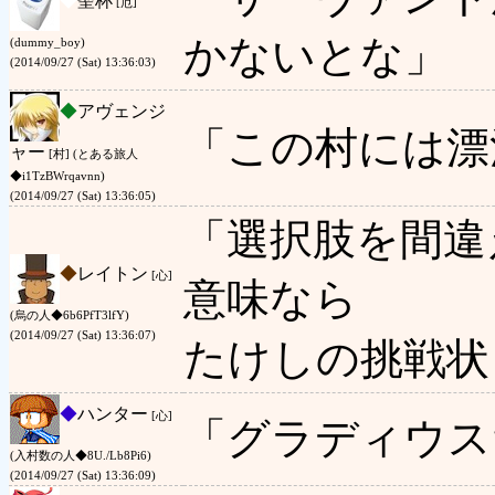
◆
聖杯
[厄]
かないとな」
(dummy_boy)
(2014/09/27 (Sat) 13:36:03)
◆
アヴェンジ
「この村には漂
ャー
[村] (とある旅人
◆i1TzBWrqavnn)
(2014/09/27 (Sat) 13:36:05)
「選択肢を間違
◆
レイトン
[心]
意味なら
(烏の人◆6b6PfT3lfY)
(2014/09/27 (Sat) 13:36:07)
たけしの挑戦状
◆
ハンター
[心]
「グラディウス
(入村数の人◆8U./Lb8Pi6)
(2014/09/27 (Sat) 13:36:09)