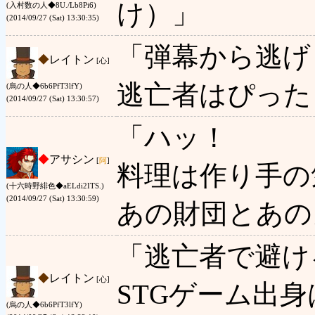
け）」
(入村数の人◆8U./Lb8Pi6)
(2014/09/27 (Sat) 13:30:35)
「弾幕から逃げ
◆
レイトン
[心]
逃亡者はぴった
(烏の人◆6b6PfT3lfY)
(2014/09/27 (Sat) 13:30:57)
「ハッ！
◆
アサシン
[
阿
]
料理は作り手の
(十六時野緋色◆aELdi2ITS.)
(2014/09/27 (Sat) 13:30:59)
あの財団とあの
「逃亡者で避け
◆
レイトン
[心]
STGゲーム出
(烏の人◆6b6PfT3lfY)