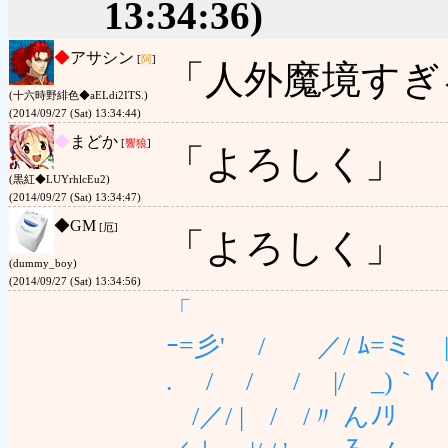
13:34:36)
◆
アサシン
[
阿
]
「人外魔境すぎ
(十六時野緋色◆aELdi2ITS.)
(2014/09/27 (Sat) 13:34:44)
◆
まどか
[
響狼
]
「よろしく」
(黒紅◆LUYrhlcEu2)
(2014/09/27 (Sat) 13:34:47)
◆
GM
[厄]
「よろしく」
(dummy_boy)
(2014/09/27 (Sat) 13:34:56)
「
ｰ=彡' / ／/ ﾑ=
. / / / |/
/／/ | / /〃 ん