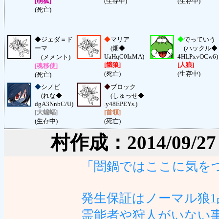
[萌狐]
(生存中)
(生存中)
(死亡)
◆
ジェダ＝ド
◆
マリア
◆
でっていう
ーマ
(畑◆
(ハックル◆
UaHqC0IzMA)
4HLPxvOCw6)
(メメント)
[餓狼]
[人狼]
[魂移使]
(死亡)
(生存中)
(死亡)
◆
シノビ
◆
ブロック
(れな◆
(しゅっせ◆
dgA3NnbC/U)
.y48EPEYs.)
[大蝙蝠]
[首領]
(生存中)
(死亡)
村作成：2014/09/27 (S
「闇鍋ではここに気を
発生保証はノーマル狼
霊能者や狩人がいない