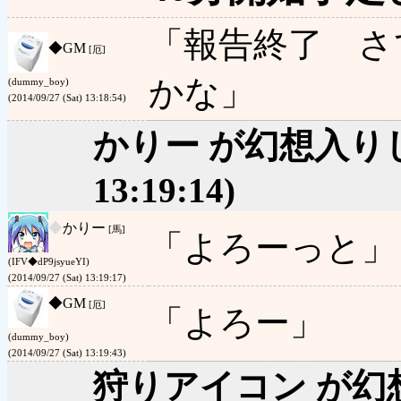
「報告終了 さ
◆
GM
[厄]
かな」
(dummy_boy)
(2014/09/27 (Sat) 13:18:54)
かりー が幻想入り
13:19:14)
◆
かりー
[馬]
「よろーっと」
(IFV◆dP9jsyueYI)
(2014/09/27 (Sat) 13:19:17)
◆
GM
[厄]
「よろー」
(dummy_boy)
(2014/09/27 (Sat) 13:19:43)
狩りアイコン が幻