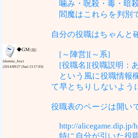
噛み・呪殺・毒・暗殺・
閻魔はこれらを判別で
自分の役職はちゃんと
◆
GM
[厄]
[～陣営][～系]
(dummy_boy)
[役職名][役職説明：
(2014/09/27 (Sat) 13:17:03)
という風に役職情報欄
て早とちりしないよう
役職表のページは開い
http://alicegame.dip.jp/h
特に自分が引いた役職