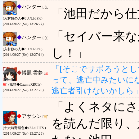
◆
ハンター
[心]
「池田だから仕
(入村数の人◆8U./Lb8Pi6)
(2014/09/27 (Sat) 13:26:27)
「セイバー来な
◆
ハンター
[心]
し！」
(入村数の人◆8U./Lb8Pi6)
(2014/09/27 (Sat) 13:27:14)
「[そこでサボろうとし
◆
博麗 霊夢
[
金
って、逃亡中みたいに
狼
] (風精◆OxzmyXRC1s)
逃亡者引けないかしら
(2014/09/27 (Sat) 13:27:20)
「よくネタにさ
◆
アサシン
[
阿
]
を読んだ限り、
(十六時野緋色◆aELdi2ITS.)
(2014/09/27 (Sat) 13:27:25)