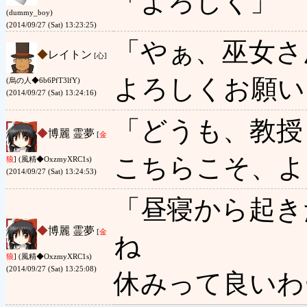
「よろしく」
(dummy_boy)
(2014/09/27 (Sat) 13:23:25)
「やぁ、巫女さ
◆
レイトン
[心]
よろしくお願い
(烏の人◆6b6PfT3lfY)
(2014/09/27 (Sat) 13:24:16)
「どうも、教授
◆
博麗 霊夢
[
金
こちらこそ、よ
狼
] (風精◆OxzmyXRC1s)
(2014/09/27 (Sat) 13:24:53)
「昼寝から起き
◆
博麗 霊夢
[
金
ね
狼
] (風精◆OxzmyXRC1s)
(2014/09/27 (Sat) 13:25:08)
休みって良いわ