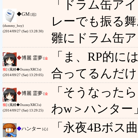
「ドラム缶アイ
◆
GM
[厄]
レーでも振る舞
(dummy_boy)
(2014/09/27 (Sat) 13:28:30)
雛にドラム缶ア
「ま、RP的に
◆
博麗 霊夢
[
金
合ってるんだけ
狼
] (風精◆OxzmyXRC1s)
(2014/09/27 (Sat) 13:29:05)
「そうなったら
◆
博麗 霊夢
[
金
わw＞ハンター
狼
] (風精◆OxzmyXRC1s)
(2014/09/27 (Sat) 13:29:25)
「永夜4Bボス
◆
ハンター
[心]