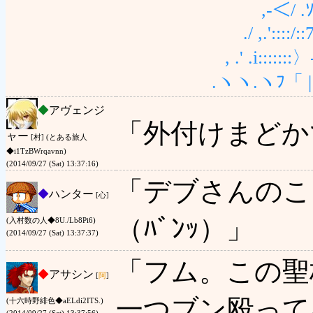
,-＜/ .ｿ__ 
./ ,.'::::/::7:
, .' .i:::::::〉-':::
.ヽヽ.ヽﾌ「 |
◆
アヴェンジ
「外付けまどか
ャー
[村] (とある旅人
◆i1TzBWrqavnn)
(2014/09/27 (Sat) 13:37:16)
「デブさんのこ
◆
ハンター
[心]
（ﾊﾞﾝｯ）」
(入村数の人◆8U./Lb8Pi6)
(2014/09/27 (Sat) 13:37:37)
「フム。この聖
◆
アサシン
[
阿
]
一つブン殴って
(十六時野緋色◆aELdi2ITS.)