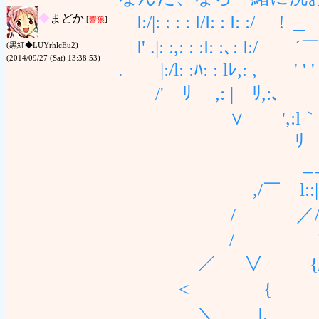
◆
まどか
l:/|: : : : l/l: : l: 
[
響狼
]
l' .|: :,: : :l: :､: 
(黒紅◆LUYrhlcEu2)
(2014/09/27 (Sat) 13:38:53)
. |:/l: :ﾊ: : lﾚ,: , ' 
/' ﾘ ,: | 
∨ ',:l｀ _ 
ﾘ ,__} 
_＿_,.| ￣}
,/￣ l::| , -///
/ ／/////l||､/
/ ヽ////,ｲ,!! 
／ ∨ {//ｲ/l==
< { ｀´.|
＼ l. l/