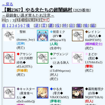
←戻る
【雛2367】やる夫たちの超闇鍋村
[2829番地]
～昼鍋食い過ぎ胃もたれ注意～
[5：3]
前
1
2
3
4
5
6
7
後
[
逆
] [
霊
] [
逝
] [
役
] [
時
] [
顔
] [
観
] [
狼
] [
結
]
◆
聖杯
◆
初音ミク
◆
レイトン
(IFV◆
(烏の人◆
(dummy_boy)
dP9jsyueYI)
6b6PfT3lfY)
[厄神]
[人馬]
[精神鑑定士]
(死亡)
(生存中)
(死亡)
◆
アサシン
◆
アヴェンジ
◆
まどか
(十六時野
ャー
(黒紅◆
LUYrhlcEu2)
緋色◆
(とある旅人
[響狼]
aELdi2ITS.)
◆
[阿修羅]
(死亡)
i1TzBWrqavnn)
(死亡)
[村人]
(死亡)
◆
キャスター
◆
やる夫
◆
霧雨魔理沙
(夜食食べ
(零月◆
(白珠◆
V.RrOCOnM2)
NQJi97TdkA)
たい◆
[夢毒者]
[狂人]
eDcEvn68xQ)