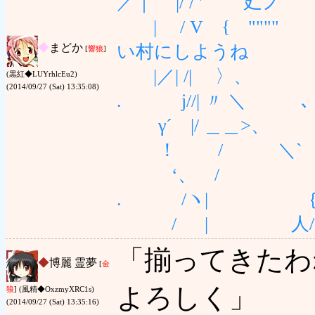
／｜ |/ / ' 廴
| / V { ""
◆
まどか
い村にしようね
[
響狼
]
|／| /| 〉、
(黒紅◆LUYrhlcEu2)
(2014/09/27 (Sat) 13:35:08)
. j//| 〃 ＼ 
γ´ |/ ＿＿
！ / ＼` .. ＿
‘、 / >､ `
. /ヽ| ｛ /
/ | 人
「揃ってきたわ
◆
博麗 霊夢
[
金
よろしく」
狼
] (風精◆OxzmyXRC1s)
(2014/09/27 (Sat) 13:35:16)