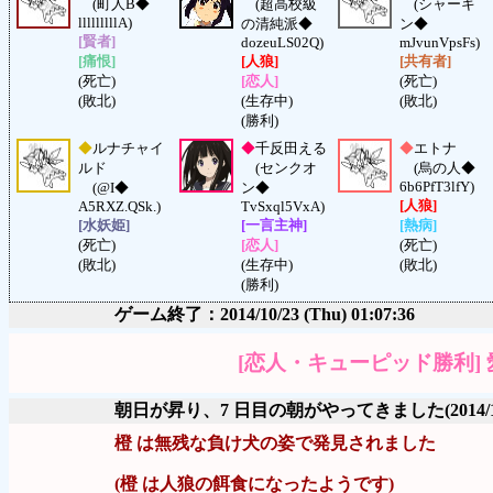
(町人B◆
(超高校級
(シャーキ
lllllllllA)
の清純派◆
ン◆
[賢者]
dozeuLS02Q)
mJvunVpsFs)
[痛恨]
[人狼]
[共有者]
(死亡)
[恋人]
(死亡)
(敗北)
(生存中)
(敗北)
(勝利)
◆
ルナチャイ
◆
千反田える
◆
エトナ
ルド
(センクオ
(烏の人◆
6b6PfT3lfY)
(@I◆
ン◆
[人狼]
A5RXZ.QSk.)
TvSxql5VxA)
[水妖姫]
[一言主神]
[熱病]
(死亡)
[恋人]
(死亡)
(敗北)
(生存中)
(敗北)
(勝利)
ゲーム終了：2014/10/23 (Thu) 01:07:36
[恋人・キューピッド勝利]
朝日が昇り、7 日目の朝がやってきました
(2014/
橙 は無残な負け犬の姿で発見されました
(橙 は人狼の餌食になったようです)