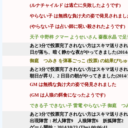
(ルナチャイルド は逃亡に失敗したようです)
やらない子 は無残な負け犬の姿で発見されまし
(やらない子 は占い師に呪い殺されたようです)
天子 中野梓 クマー ようせいさん 薔薇水晶 で
あと3分で投票完了されない方はスキマ送りさ
日が落ち、暗く静かな夜がやってきました
(2014
御庭 つみき を弾幕ごっこ (投票) の結果ぴちゅー
あと3分で投票完了されない方はスキマ送りさ
朝日が昇り、2 日目の朝がやってきました
(2014/
GM は無残な負け犬の姿で発見されました
(GM は人狼の餌食になったようです)
できる子 できない子 雷電 やらない子 御庭 つ
あと3分で投票完了されない方はスキマ送りさ
出現陣営：村人陣営9 人狼陣営6 妖狐陣営2
ゲーム開始：2014/10/23 (Thu) 00:06:41