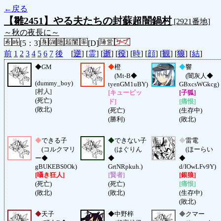
←戻る
【雛2451】やる夫たちの封蘇超闇鍋村
[2921番地]
～秋の夜長に～
[5：3]
[D]
前
1
2
3
4
5
6
7
後
[
逆
] [
霊
] [
逝
] [
役
] [
時
] [
顔
] [
観
] [
狼
] [
結
]
◆
GM
◆
橙
◆
響
(Mt-B◆
(闇灰人◆
(dummy_boy)
tyenGM1uBY)
GBxcsWGkcg)
[村人]
[キューピッ
[子狐]
(死亡)
ド]
[痛恨]
(敗北)
(死亡)
(生存中)
(勝利)
(敗北)
◆
できる子
◆
できない子
◆
雷電
(コルクマリ
(はぐりん
(ほーらい
ー◆
◆
◆
gBUKEBS0Ok)
GrtNRpkuh.)
d/IOwLFv9Y)
[囁き狂人]
[賢者]
[銀狼]
(死亡)
(死亡)
[痛恨]
(敗北)
(敗北)
(生存中)
(敗北)
◆
天子
◆
中野梓
◆
クマー