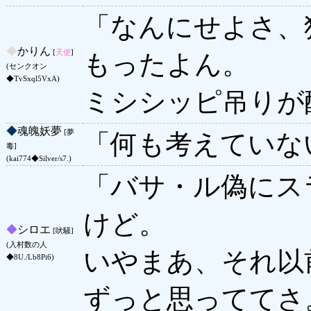
「なんにせよさ、
◆
かりん
[
天使
]
もったよん。
(センクオン
◆TvSxql5VxA)
ミシシッピ吊りが
◆
魂魄妖夢
[夢
「何も考えていな
毒]
(kai774◆Silver/s7.)
「バサ・ル偽にス
けど。
◆
シロエ
[吠騒]
(入村数の人
いやまあ、それ以
◆8U./Lb8Pi6)
ずっと思っててさ