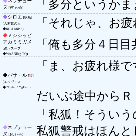
「多分というかま
◆
ネプテュー
ヌ
[狩] (web)
◆
シロエ
[吠騒]
「それじゃ、お疲
(入村数の人
◆8U./Lb8Pi6)
◆
ミシシッピ
「俺も多分４日目
アカミミガメ
[占] (スープ
◆WAANRrg.TQ)
「ま、お疲れ様で
◆
バサ・ル
[
狼
]
(エルヴィス
◆2OyNc.1YgFmb)
だいぶ途中からＲ
「私狐！そういう
私狐警戒はほんと
◆
ネプテュー
ヌ
[狩] (web)