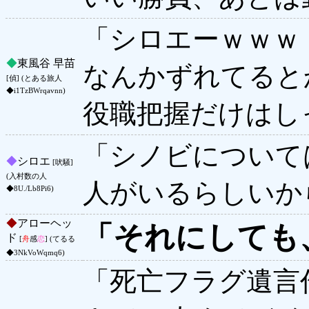
「シロエーｗｗｗ
◆
東風谷 早苗
なんかずれてると
[偵] (とある旅人
◆i1TzBWrqavnn)
役職把握だけはし
「シノビについて
◆
シロエ
[吠騒]
(入村数の人
人がいるらしいか
◆8U./Lb8Pi6)
◆
アローヘッ
「それにしても
ド
[
舟
感
恋
] (てるる
◆3NkVoWqmq6)
「死亡フラグ遺言