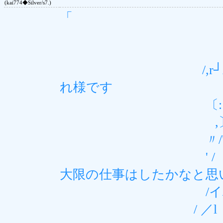
(kai774◆Silver/s7.)
「 }（
r‐く_;ﾊ:::
（::::::::
/,r┘二:ﾆ::
れ様です
〔:: : :::::
,〕:ィフi/ , / /
〃/' / ｉ / 
' / ,ｲ : !
大限の仕事はしたかなと思
/イハ!. i {
/ ／l ', ! !.