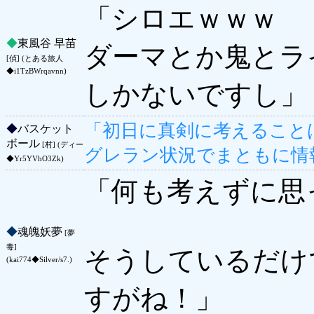
「シロエｗｗｗ
◆
東風谷 早苗
ダーマとか鬼とラ
[偵] (とある旅人
◆i1TzBWrqavnn)
しかないですし」
「初日に真剣に考えること
◆
バスケット
ボール
[村] (ディー
グレラン状況でまともに情
◆Yr5YVhO3Zk)
「何も考えずに思
◆
魂魄妖夢
[夢
毒]
そうしているだけ
(kai774◆Silver/s7.)
すがね！」