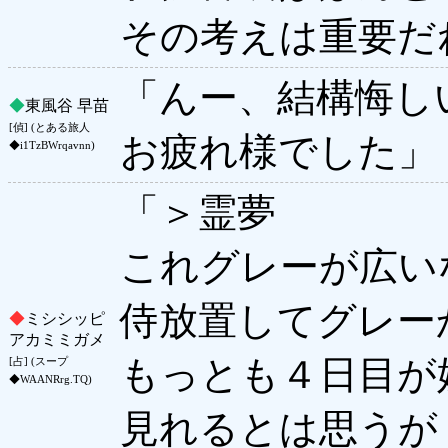
その考えは重要だ
「んー、結構悔し
◆
東風谷 早苗
[偵] (とある旅人
お疲れ様でした」
◆i1TzBWrqavnn)
「＞霊夢
これグレーが広い
侍放置してグレー
◆
ミシシッピ
アカミミガメ
もっとも４日目が
[占] (スープ
◆WAANRrg.TQ)
見れるとは思うが