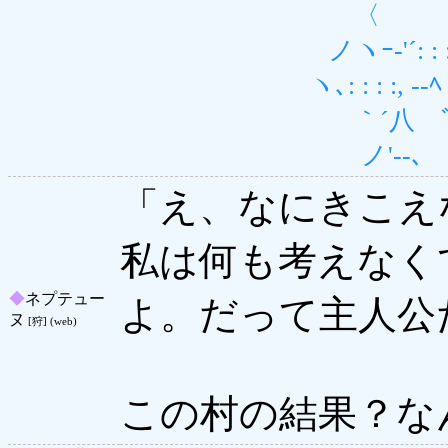
〈 〈)--ｲ 
ノヽｰ‐'´: : : ヽ
ヽ､: : : :, --ﾍ 
｀´八 ﾞ､ ヽ 
ノ'‐-､ ヽ 
「え、なにきこえ
私は何も考えなく
◆
ネプテュー
よ。だって主人公
ヌ
[狩] (web)
この村の結果？な