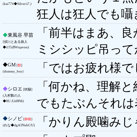
(kai774◆Silver/s7.)
狂人は狂人でも囁
「前半はまあ、良
◆
東風谷 早苗
[偵] (とある旅人
ミシシッピ吊って
◆i1TzBWrqavnn)
「ではお疲れ様で
◆
GM
[
獣
]
(dummy_boy)
「何かね、理解と
◆
シロエ
[吠騒]
(入村数の人
でもたぶんそれは
◆8U./Lb8Pi6)
「かりん殿噛みじ
◆
シノビ
[
静狼
]
(れな◆dgA3NnbC/U)