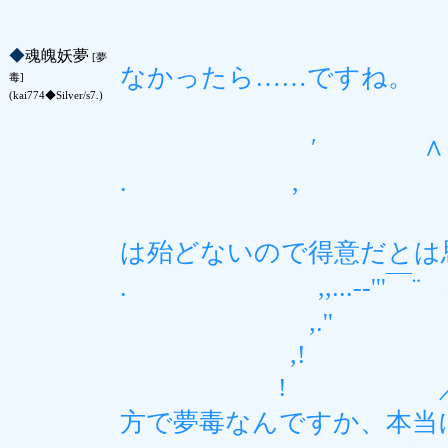
j/ﾊ|ｉ_レ
, / ／ 
◆
魂魄妖夢
[夢
なかったら……ですね。
毒]
(kai774◆Silver/s7.)
V / ／ ﾉ::
′ ∧ ∨イんｎ
. , 〈 ＼ 
＼ ＼j´ /
は殆どないので得意だとは
. ,,...-‐'''￣¨ ‐-
,.'' ／´7´￣｀^
,! ／ 〃 ﾉ
! ／ 
方で夢毒なんですか、本当