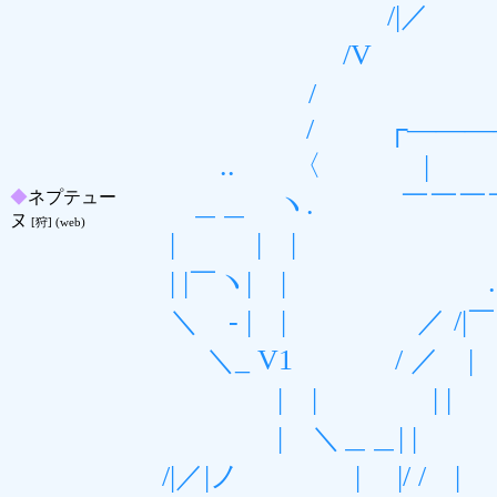
/|／ 
/V 
/
/ ┌――――┬‐
.. 〈 | │
◆
ネプテュー
＿＿ ヽ. ￣￣￣￣
ヌ
[狩] (web)
| | | ／ 
| |￣ヽ| | .ィ
＼ゝ- | | ／ /|￣￣
＼_ V1 / ／ | _
| | | | ￣ 
| ＼＿＿| |
/|／|ノ | |/ / |