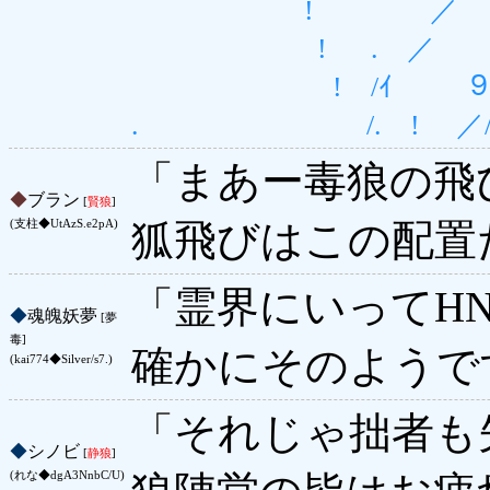
! ／ / 
! . ／ 
! /ｲ 
. /. ! ／/ 
「まあー毒狼の飛
◆
ブラン
[
賢狼
]
狐飛びはこの配置
(支柱◆UtAzS.e2pA)
「霊界にいってH
◆
魂魄妖夢
[夢
毒]
確かにそのようで
(kai774◆Silver/s7.)
「それじゃ拙者も
◆
シノビ
[
静狼
]
(れな◆dgA3NnbC/U)