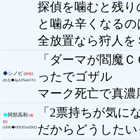
探偵を噛むと残り
と噛み辛くなるの
全放置なら狩人を
「ダーマが閻魔Ｃ
ったでゴザル
◆
シノビ
[
静狼
]
(れな◆dgA3NnbC/U)
マーク死亡で真濃
「2票持ちが気に
◆
阿部高和
[
毒
狼
]
だからどうしたい
(OOO◆OOO35nlZKE)