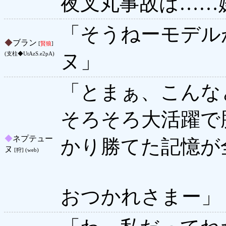
夜叉丸事故は……
「そうねーモデル
◆
ブラン
[
賢狼
]
ヌ」
(支柱◆UtAzS.e2pA)
「とまぁ、こんな
そろそろ大活躍で
◆
ネプテュー
かり勝てた記憶が
ヌ
[狩] (web)
おつかれさまー」