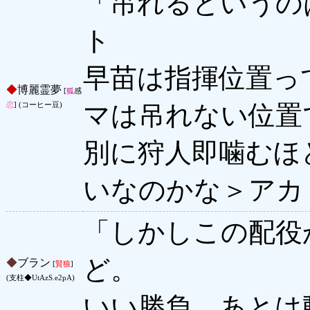
「吊れるというの
ト
早苗は指揮位置っ
◆
博麗霊夢
[
狐
感
マは吊れない位置
恋
] (コーヒー豆)
別に狩人即噛むほど
いなのかな＞アカ
「しかしこの配役
ど。
◆
ブラン
[
賢狼
]
(支柱◆UtAzS.e2pA)
いい勝負、あとは