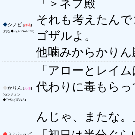
「＞ネプ殿
それも考えたんで
◆
シノビ
[
静狼
]
ゴザルよ。
(れな◆dgA3NnbC/U)
他噛みからかりん
「アローとレイム
代わりに毒もらっ
◆
かりん
[
天使
]
(センクオン
◆TvSxql5VxA)
んじゃ、またな。
「初日は半分ぐら
◆
ミシシッピ