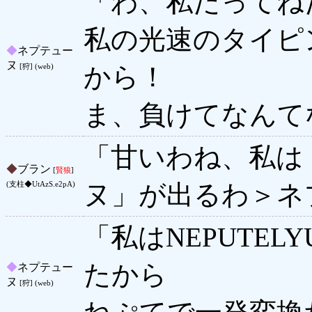
「わ、私だってね
私の光速のタイピ
◆
ネプテュー
ヌ
から！
[狩] (web)
ま、負けてなんて
「甘いわね、私は
◆
ブラン
[
賢狼
]
ヌ」が出るわ＞ネ
(支柱◆UtAzS.e2pA)
「私はNEPUTE
たから
◆
ネプテュー
ヌ
[狩] (web)