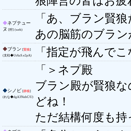
狼陣営の皆はお疲
「あ、ブラン賢狼
◆
ネプテュー
ヌ
あの脳筋のブラン
[狩] (web)
「指定が飛んでこ
◆
ブラン
[
賢狼
]
(支柱◆UtAzS.e2pA)
「＞ネプ殿
ブラン殿が賢狼な
◆
シノビ
[
静狼
]
どね！
(れな◆dgA3NnbC/U)
ただ結構何度も持