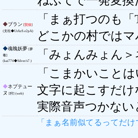
ねぷてで一発変換
「まぁ打つのも「
◆
ブラン
[
賢狼
]
どこかの村ではマ
(支柱◆UtAzS.e2pA)
◆
魂魄妖夢
[夢
「みょんみょん＞
毒]
(kai774◆Silver/s7.)
「こまかいことは
文字に起こすだけ
◆
ネプテュー
ヌ
[狩] (web)
実際音声つかない
「まぁ名前似てるってだけ