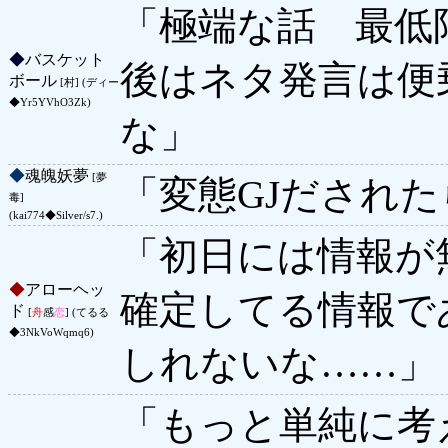
「極端な話 最低
◆
バスケット
後はネタ発言は便
ボール
[村] (ディー
◆Yr5YVhO3Zk)
な」
◆
魂魄妖夢
[夢
「変態GJだされ
毒]
(kai774◆Silver/s7.)
「初日には情報が
◆
アローヘッ
確定してる情報で
ド
[
舟
感
恋
] (てるる
◆3NkVoWqmq6)
しれないな……」
「もっと単純に考