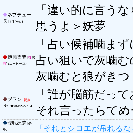
「違い的に言うな
◆
ネプテュー
ヌ
思うよ＞妖夢」
[狩] (web)
「占い候補噛まず
占い狙いで灰噛む
◆
博麗霊夢
[
狐
感
恋
] (コーヒー豆)
灰噛むと狼がきつ
「誰が脳筋だって
◆
ブラン
[
賢狼
]
それ言ったらてめ
(支柱◆UtAzS.e2pA)
◆
魂魄妖夢
[夢
「それとシロエが吊れるな
毒]