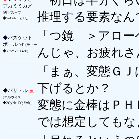
アカミミガメ
推理する要素なん
[占] (スープ
◆WAANRrg.TQ)
「つ鏡 ＞アロー
◆
バスケット
ボール
[村] (ディー
んじゃ、お疲れさ
◆Yr5YVhO3Zk)
「まぁ、変態ＧＪ
下げるとか？
◆
バサ・ル
[
狼
]
(エルヴィス
変態に金棒はＰＨ
◆2OyNc.1YgFmb)
では想定してもな