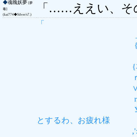
◆
魂魄妖夢
[夢
「……ええい、そ
毒]
(kai774◆Silver/s7.)
「
＿_r‐
{ヽ_ | ・＞￣＞
}:::} | ＜・ _.
{ﾆ|二| ・>'´::::::::::::
ｒｙ:!:::||／::::::::::::::
∨|フ::::::::::::::::::::::
r'７::::::::::::::::::::...
У:::::::::::::::...
とするわ、お疲れ様
,':::::::::::::::::／