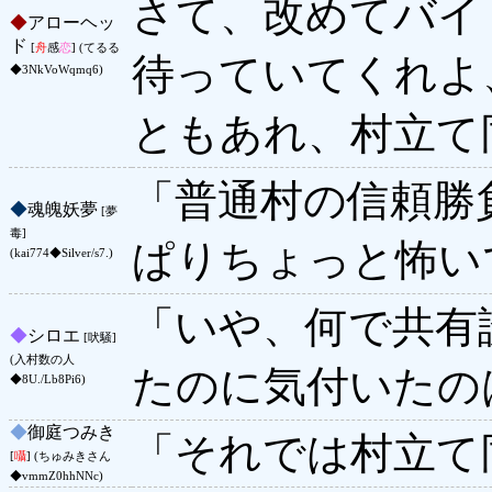
さて、改めてバイ
◆
アローヘッ
ド
[
舟
感
恋
] (てるる
待っていてくれよ
◆3NkVoWqmq6)
ともあれ、村立て
「普通村の信頼勝
◆
魂魄妖夢
[夢
毒]
ぱりちょっと怖い
(kai774◆Silver/s7.)
「いや、何で共有
◆
シロエ
[吠騒]
(入村数の人
たのに気付いたの
◆8U./Lb8Pi6)
◆
御庭つみき
「それでは村立て
[
囁
] (ちゅみきさん
◆vmmZ0hhNNc)