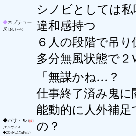
シノビとしては私
違和感持つ
◆
ネプテュー
ヌ
[狩] (web)
６人の段階で吊り
多分無風状態で２
「無謀かね…？
仕事終了済み鬼に
能動的に人外補足
◆
バサ・ル
[
狼
]
の？
(エルヴィス
◆2OyNc.1YgFmb)