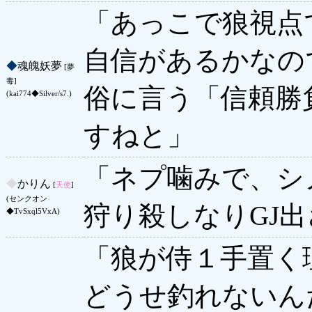
「あっこで狼視点
自信があるかなの
◆
魂魄妖夢
[夢
毒]
俗に言う「信頼勝
(kai774◆Silver/s7.)
すねと」
「ネプ噛みで、シ
◆
かりん
[
天使
]
(センクオン
狩り殺しなりGJ
◆TvSxql5VxA)
「狼が侍１手置く
どうせ釣れないん