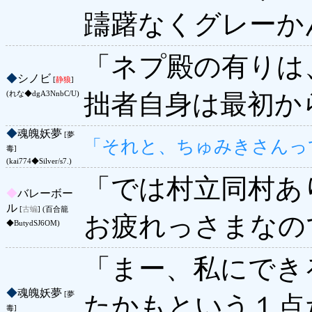
躊躇なくグレーか
「ネプ殿の有りは
◆
シノビ
[
静狼
]
拙者自身は最初か
(れな◆dgA3NnbC/U)
◆
魂魄妖夢
[夢
「それと、ちゅみきさんっ
毒]
(kai774◆Silver/s7.)
「では村立同村あ
◆
バレーボー
ル
[
古蝙
] (百合籠
お疲れっさまなの
◆ButydSJ6OM)
「まー、私にでき
◆
魂魄妖夢
[夢
たかもという１点
毒]