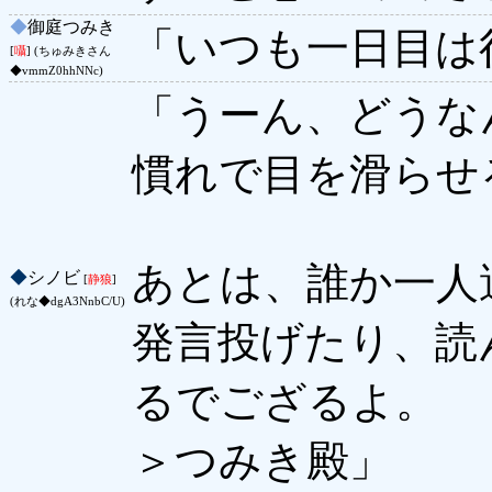
◆
御庭つみき
「いつも一日目は
[
囁
] (ちゅみきさん
◆vmmZ0hhNNc)
「うーん、どうな
慣れで目を滑らせ
あとは、誰か一人
◆
シノビ
[
静狼
]
(れな◆dgA3NnbC/U)
発言投げたり、読
るでござるよ。
＞つみき殿」