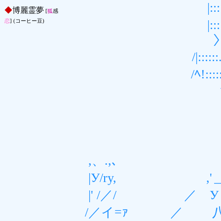
|:::::::::::::ﾊ::....､
◆
博麗霊夢
[
狐
感
|:::::::.....|...Yヽ:
恋
] (コーヒー豆)
〉:::::.... !....! ﾉ|
/|::::::......|..
/ﾍ!::::::...:....
ヽ::::::::::.....
＼/ヽ/ヽ!へｲ` 
＿,r＜≧､ ,
＞≧、^YУ
,、.,､ ／ ,'〃 `
|У/ry, ,'＿/
|' /／/ ／ У
/／イ=ｧ ／ 