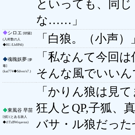
といっても、同じ
な……」
◆
シロエ
[吠騒]
「白狼。（小声）
(入村数の人
◆8U./Lb8Pi6)
「私なんて今回は
◆
魂魄妖夢
[夢
毒]
そんな風でいいん
(kai774◆Silver/s7.)
「かりん狼は見て
狂人とQP,子狐
◆
東風谷 早苗
[偵] (とある旅人
バサ・ル狼だった
◆i1TzBWrqavnn)