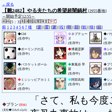
←戻る
【雛2482】やる夫たちの希望超闇鍋村
[2955番地]
～開始予定12:55～
[5：3]
前
1
2
3
4
5
6
7
後
[
逆
] [
霊
] [
逝
] [
役
] [
時
] [
顔
] [
観
] [
狼
] [
結
]
◆
GM
◆
ネプテュー
◆
バ
(生存中)
ヌ
ル
(生存中)
(生存
◆
ボーリングの玉
◆
博麗霊夢
◆
シ
(生存中)
(生存中)
(生存
◆
バスケットボール
◆
東風谷 早
◆
ブ
(生存中)
苗
(生存
(生存中)
◆
ミシシッピアカミミ
◆
阿部高和
◆
シ
ガメ
(生存中)
(生存
(生存中)
「さて、私も今度
◆
ブラン
[
賢狼
]
(支柱◆UtAzS.e2pA)