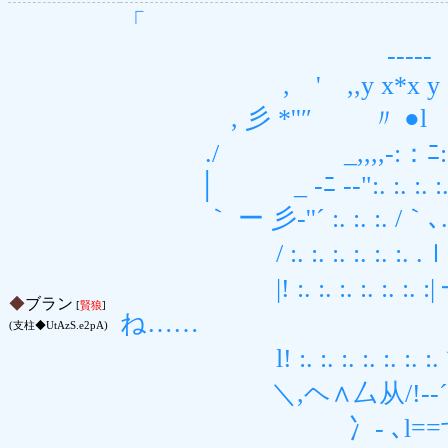
「
-‐‐‐- 
, ' ,,y x*x y =
, 彡 *''″ 〃 ●l
./ _,,,,-:：ﾆ:ﾆ
│ _ -ﾆ -‐":. :. :. :. :
｀ ー 彡‐''´ :. :. :. 
/ :. :. :. :. :. :. .
|! :. :. :. :. 
◆
ブラン
[
賢狼
]
ね……
(支柱◆UtAzS.e2pA)
l! :. :. :. :. :. :.
＼,ヘ∧厶从/!-‐´
冫- ､l==