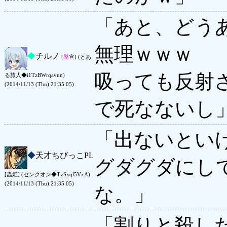
「あと、どう
無理ｗｗｗ
◆
チルノ
[
髭
宣] (とあ
吸っても反射
る旅人◆i1TzBWrqavnn)
(2014/11/13 (Thu) 21:35:05)
で死なないし
「出ないとい
◆
天才ちびっこPL
グダグダにし
[蟲姫] (センクオン◆TvSxql5VxA)
(2014/11/13 (Thu) 21:35:05)
な。」
「割りと殺し