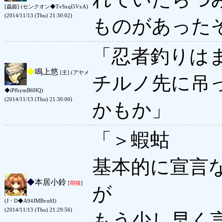
[蟲姫] (センクオン◆TvSxql5VxA)
(2014/11/13 (Thu) 21:30:02)
ものがあった
「忍者釣りは
◆
鳴上悠
[主] (アヤメ
チルノ先に吊
◆iPfbymB6HQ)
(2014/11/13 (Thu) 21:30:00)
かもか」
「＞蝦蛄
基本的に宣言
◆
本居小鈴
[
萌狼
]
が
(J・D◆A94JMBvu6I)
(2014/11/13 (Thu) 21:29:56)
もう少し早く