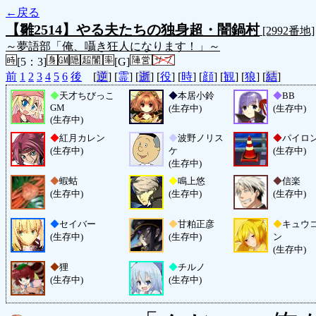
←戻る
【雛2514】やる夫たちの独身超・闇鍋村
[2992番地]
～夢語部「俺、囁き狂人になります！」～
[5：3]
[G]
前
1
2
3
4
5
6
後
[
逆
] [
霊
] [
逝
] [
役
] [
時
] [
顔
] [
観
] [
狼
] [
結
]
◆
天才ちびっこ
◆
本居小鈴
◆
BB
GM
(生存中)
(生存中)
(生存中)
◆
紅月カレン
◆
波野ノリス
◆
パイロ
(生存中)
ケ
(生存中)
(生存中)
◆
蝦蛄
◆
鳴上悠
◆
信楽
(生存中)
(生存中)
(生存中)
◆
セイバー
◆
甘粕正彦
◆
キュウ
(生存中)
(生存中)
ン
(生存中)
◆
狸
◆
チルノ
(生存中)
(生存中)