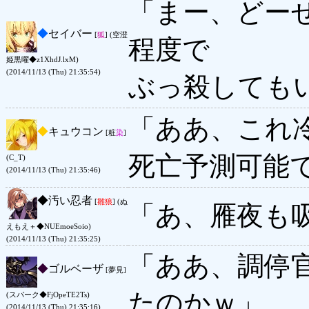
「まー、どー
◆
セイバー
[
狐
] (空澄
程度で
姫黒曜◆z1XhdJ.lxM)
(2014/11/13 (Thu) 21:35:54)
ぶっ殺しても
「ああ、これ
◆
キュウコン
[粧
染
]
死亡予測可能
(C_T)
(2014/11/13 (Thu) 21:35:46)
◆
汚い忍者
[
雛狼
] (ぬ
「あ、雁夜も
えもえ＋◆NUEmoeSoio)
(2014/11/13 (Thu) 21:35:25)
「ああ、調停
◆
ゴルベーザ
[夢見]
たのかｗ」
(スパーク◆FjOpeTE2Ts)
(2014/11/13 (Thu) 21:35:16)