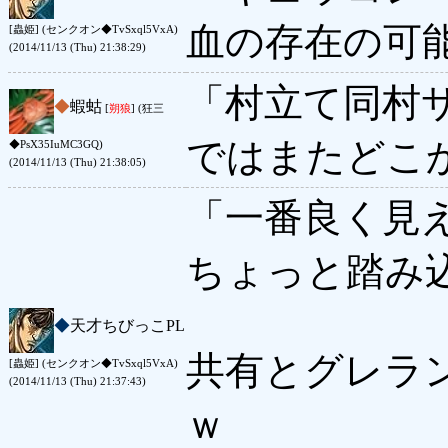
血の存在の可
[蟲姫] (センクオン◆TvSxql5VxA)
(2014/11/13 (Thu) 21:38:29)
「村立て同村
◆
蝦蛄
[
朔狼
] (狂三
ではまたどこ
◆PsX35IuMC3GQ)
(2014/11/13 (Thu) 21:38:05)
「一番良く見
ちょっと踏み
◆
天才ちびっこPL
共有とグレラ
[蟲姫] (センクオン◆TvSxql5VxA)
(2014/11/13 (Thu) 21:37:43)
ｗ