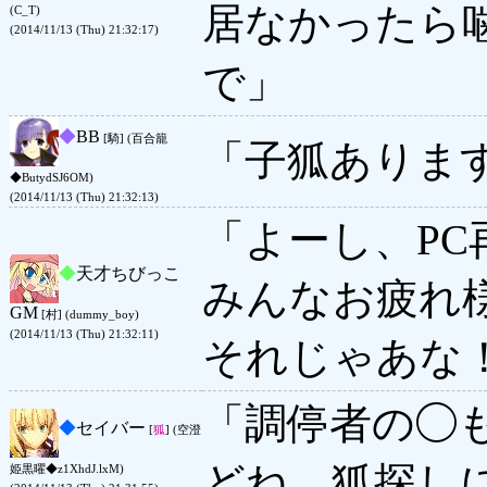
居なかったら
(C_T)
(2014/11/13 (Thu) 21:32:17)
で」
◆
BB
[騎] (百合籠
「子狐ありま
◆ButydSJ6OM)
(2014/11/13 (Thu) 21:32:13)
「よーし、PC
◆
天才ちびっこ
みんなお疲れ
GM
[村] (dummy_boy)
(2014/11/13 (Thu) 21:32:11)
それじゃあな
「調停者の◯
◆
セイバー
[
狐
] (空澄
どね。狐探し
姫黒曜◆z1XhdJ.lxM)