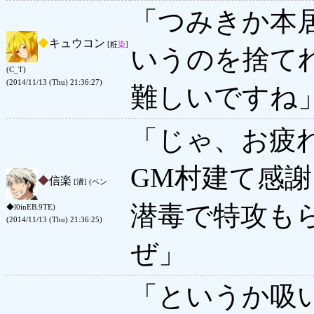
「つみきか本
◆
キュウコン
[粧
染
]
いうのを捨て
(C_T)
(2014/11/13 (Thu) 21:36:27)
難しいですね
「じゃ、お疲
GM村建て感謝
◆
信楽
[潜] (ベン
潜毒で特攻も
◆l0inEB.9TE)
(2014/11/13 (Thu) 21:36:25)
ぜ」
「というか吸