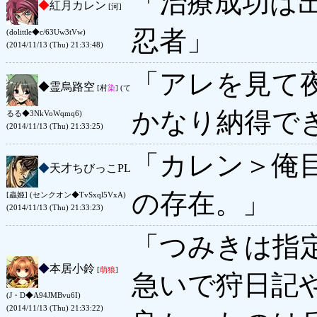
「治療成功は
◆
紅月カレン
[河]
忍者」
(dolittle◆c/63Uw3tVw)
(2014/11/13 (Thu) 21:33:48)
「アレを見て
◆
霊烏路空
[村
染
] (て
かなり納得で
るる◆3NkVoWqmq6)
(2014/11/13 (Thu) 21:33:25)
「カレン＞俺
◆
天才ちびっこPL
の存在。」
[蟲姫] (センクオン◆TvSxql5VxA)
(2014/11/13 (Thu) 21:33:23)
「つみきは指
◆
本居小鈴
[
萌狼
]
急いで狩日記
(J・D◆A94JMBvu6I)
(2014/11/13 (Thu) 21:33:22)