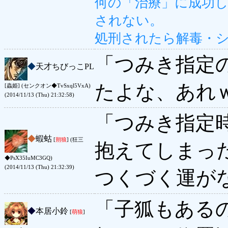
何の「治療」に成功し
されない。
処刑されたら解毒・
「つみき指定
◆
天才ちびっこPL
たよな、あれ
[蟲姫] (センクオン◆TvSxql5VxA)
(2014/11/13 (Thu) 21:32:58)
「つみき指定
◆
蝦蛄
[
朔狼
] (狂三
抱えてしまっ
◆PsX35IuMC3GQ)
(2014/11/13 (Thu) 21:32:39)
つくづく運が
「子狐もあるの
◆
本居小鈴
[
萌狼
]