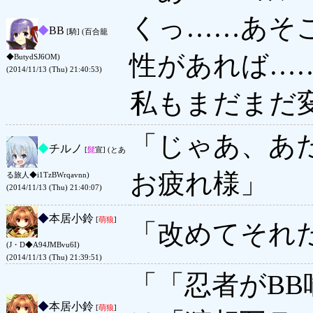
くっ……あそ
◆
BB
[騎] (百合籠
性があれば…
◆ButydSJ6OM)
(2014/11/13 (Thu) 21:40:53)
私もまだまだ
「じゃあ、あ
◆
チルノ
[
髭
宣] (とあ
お疲れ様」
る旅人◆i1TzBWrqavnn)
(2014/11/13 (Thu) 21:40:07)
◆
本居小鈴
[
萌狼
]
「改めてそれ
(J・D◆A94JMBvu6I)
(2014/11/13 (Thu) 21:39:51)
「「忍者がB
◆
本居小鈴
[
萌狼
]