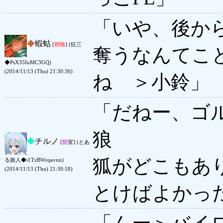
「いや、後か
◆
蝦蛄
[
朔狼
] (狂三
奪うなんてこ
◆PsX35IuMC3GQ)
(2014/11/13 (Thu) 21:30:36)
ね ＞小鈴」
「だねー、ゴ
狼
◆
チルノ
[
髭
宣] (とあ
狐がどこもあ
る旅人◆i1TzBWrqavnn)
(2014/11/13 (Thu) 21:30:18)
とけばよかっ