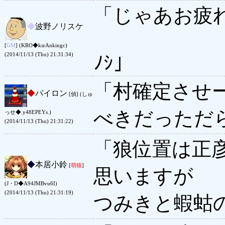
「じゃあお疲
◆
波野ノリスケ
[
GM
] (KRO◆ksrAnkingc)
(2014/11/13 (Thu) 21:31:34)
ﾉｼ」
「村確定させ
◆
パイロン
[偵] (しゅ
べきだっただ
っせ◆.y48EPEYs.)
(2014/11/13 (Thu) 21:31:22)
「狼位置は正
◆
本居小鈴
[
萌狼
]
思いますが
(J・D◆A94JMBvu6I)
(2014/11/13 (Thu) 21:31:19)
つみきと蝦蛄