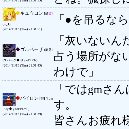
(2014/11/13 (Thu) 21:31:55)
◆
キュウコン
[粧
染
]
「●を吊るな
(C_T)
(2014/11/13 (Thu) 21:31:51)
「灰いないん
◆
ゴルベーザ
[夢見]
占う場所がな
(スパーク◆FjOpeTE2Ts)
(2014/11/13 (Thu) 21:31:43)
わけで」
「ではgmさ
◆
パイロン
[偵] (しゅ
す。
っせ◆.y48EPEYs.)
(2014/11/13 (Thu) 21:31:39)
皆さんお疲れ