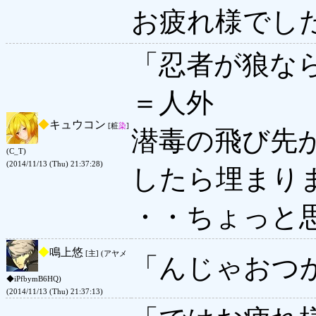
お疲れ様でし
「忍者が狼な
＝人外
◆
キュウコン
[粧
染
]
潜毒の飛び先
(C_T)
(2014/11/13 (Thu) 21:37:28)
したら埋まり
・・ちょっと
◆
鳴上悠
[主] (アヤメ
「んじゃおつ
◆iPfbymB6HQ)
(2014/11/13 (Thu) 21:37:13)