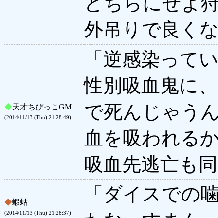
どちらにせよ
外吊りで良く
「逆感染って
性別吸血鬼に、
で死んじゃう
◆
天才ちびっこGM
(2014/11/13 (Thu) 21:28:49)
血を吸われる
吸血先逃亡も同
「ダイスでの
◆
蝦蛄
(2014/11/13 (Thu) 21:28:37)