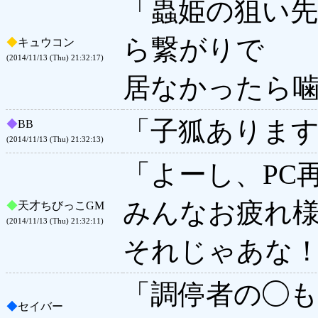
「蟲姫の狙い
ら繋がりで
◆
キュウコン
(2014/11/13 (Thu) 21:32:17)
居なかったら
「子狐あります
◆
BB
(2014/11/13 (Thu) 21:32:13)
「よーし、PC
みんなお疲れ
◆
天才ちびっこGM
(2014/11/13 (Thu) 21:32:11)
それじゃあな
「調停者の◯
◆
セイバー