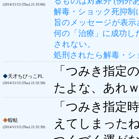
るものは対象外 (例外あ
(2014/11/13 (Thu) 21:33:06)
解毒・ショック死抑制
旨のメッセージが表示
何の「治療」に成功した
されない。
処刑されたら解毒・シ
「つみき指定の
◆
天才ちびっこPL
たよな、あれ
(2014/11/13 (Thu) 21:32:58)
「つみき指定
えてしまった
◆
蝦蛄
(2014/11/13 (Thu) 21:32:39)