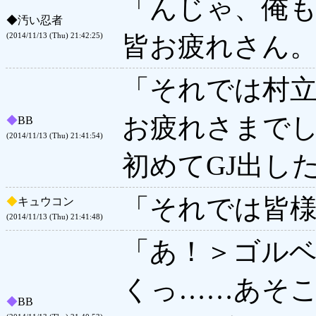
「んじゃ、俺
◆
汚い忍者
皆お疲れさん。
(2014/11/13 (Thu) 21:42:25)
「それでは村
お疲れさまで
◆
BB
(2014/11/13 (Thu) 21:41:54)
初めてGJ出し
「それでは皆
◆
キュウコン
(2014/11/13 (Thu) 21:41:48)
「あ！＞ゴル
くっ……あそ
◆
BB