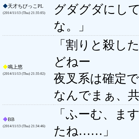
グダグダにし
◆
天才ちびっこPL
(2014/11/13 (Thu) 21:35:05)
な。」
「割りと殺し
どねー
◆
鳴上悠
夜叉系は確定
(2014/11/13 (Thu) 21:35:02)
なんでまぁ、
「ふーむ、ま
◆
BB
たね……」
(2014/11/13 (Thu) 21:34:46)