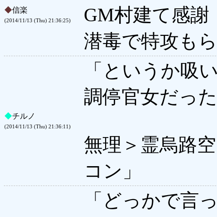
GM村建て感謝
◆
信楽
(2014/11/13 (Thu) 21:36:25)
潜毒で特攻も
「というか吸
調停官女だっ
◆
チルノ
(2014/11/13 (Thu) 21:36:11)
無理＞霊烏路空
コン」
「どっかで言