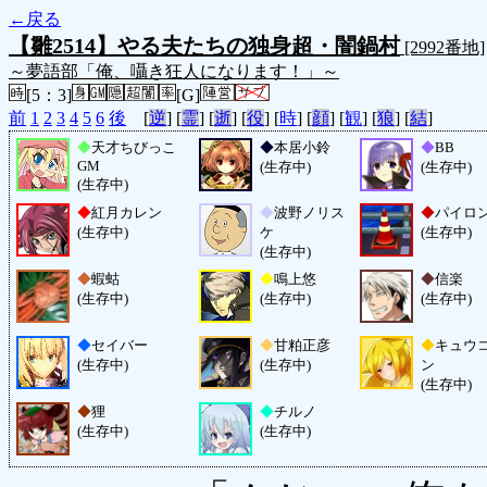
←戻る
【雛2514】やる夫たちの独身超・闇鍋村
[2992番地]
～夢語部「俺、囁き狂人になります！」～
[5：3]
[G]
前
1
2
3
4
5
6
後
[
逆
] [
霊
] [
逝
] [
役
] [
時
] [
顔
] [
観
] [
狼
] [
結
]
◆
天才ちびっこ
◆
本居小鈴
◆
BB
GM
(生存中)
(生存中)
(生存中)
◆
紅月カレン
◆
波野ノリス
◆
パイロ
(生存中)
ケ
(生存中)
(生存中)
◆
蝦蛄
◆
鳴上悠
◆
信楽
(生存中)
(生存中)
(生存中)
◆
セイバー
◆
甘粕正彦
◆
キュウ
(生存中)
(生存中)
ン
(生存中)
◆
狸
◆
チルノ
(生存中)
(生存中)