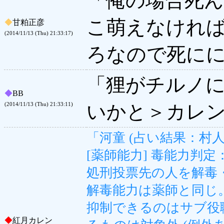
「俺の場合死
こ萌えなけれ
◆
甘粕正彦
(2014/11/13 (Thu) 21:33:17)
ろなので死に
「狸がチルノ
◆
BB
いかと＞カレ
(2014/11/13 (Thu) 21:33:11)
「河童 (占い結果：村人 / 霊
[薬師能力] 毒能力判定
処刑投票先の人を解毒
解毒能力は薬師と同じ
抑制できるのはサブ役職
◆
紅月カレン