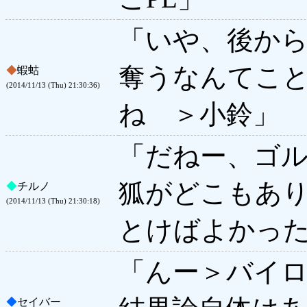
「いや、後か
奪うなんてこ
◆
蝦蛄
(2014/11/13 (Thu) 21:30:36)
ね ＞小鈴」
「だねー、ゴ
狐がどこもあり
◆
チルノ
(2014/11/13 (Thu) 21:30:18)
とけばよかっ
「んー＞バイ
◆
セイバー