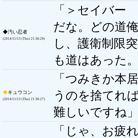
「＞セイバー
だな。どの道
◆
汚い忍者
し、護衛制限
(2014/11/13 (Thu) 21:36:29)
も道はあった
「つみきか本
うのを捨てれ
◆
キュウコン
(2014/11/13 (Thu) 21:36:27)
難しいですね
「じゃ、お疲