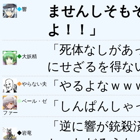
ませんしそも
◆
響
よ！！」
「死体なしがあ
◆
大妖精
にせざるを得な
「やるよなｗｗ
◆
やらない夫
◆
ベール・ゼ
「しんぱんしゃ
ファー
「逆に響が銃殺
◆
岩竜