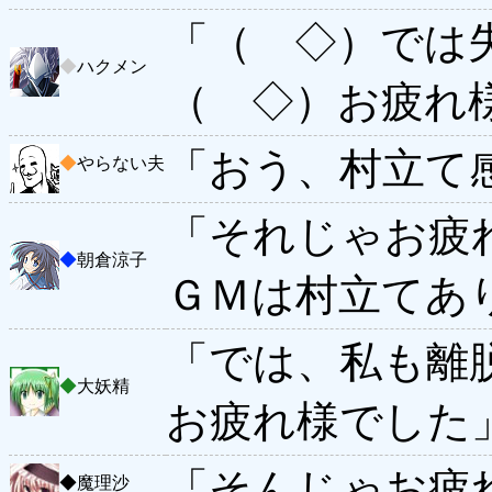
「（ ◇）では
◆
ハクメン
（ ◇）お疲れ様
「おう、村立て
◆
やらない夫
「それじゃお疲
◆
朝倉涼子
ＧＭは村立てあ
「では、私も離
◆
大妖精
お疲れ様でした
「そんじゃお疲
◆
魔理沙