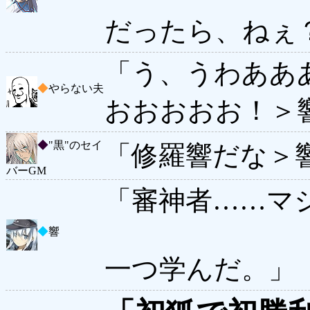
だったら、ねぇ
「う、うわああ
◆
やらない夫
おおおおお！＞
◆
"黒"のセイ
「修羅響だな＞
バーGM
「審神者……マ
◆
響
一つ学んだ。」