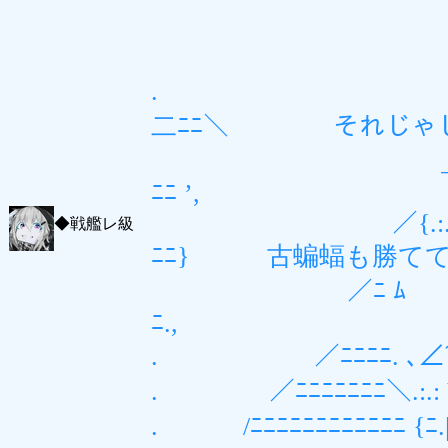
／ﾆﾆﾆﾆ
／ ‐― 
. /
二ﾆﾆ＼ それじゃじ
＿＿_ ´ 
ﾆﾆ ’,
／{.:. ／ ／
◆
戦艦レ級
ﾆﾆ} 古蝙蝠も勝て
／ﾆ ﾑ ＿_＿）ｨ震
ﾆ.,
. ／ﾆﾆﾆﾆ. ､∠⌒¨¨
. ／ﾆﾆﾆﾆﾆﾆﾆ＼.:.
. /ﾆﾆﾆﾆﾆﾆﾆﾆﾆﾆﾆﾆ {ﾆ