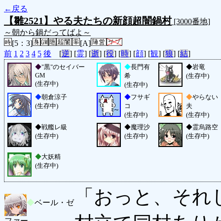
←戻る
【雛2521】やる夫たちの新顔超闇鍋村
[3000番地]
～朝から鍋だってばよ～
[5：3]
[A]
前
1
2
3
4
5
後
[
逆
] [
霊
] [
逝
] [
役
] [
時
] [
顔
] [
観
] [
狼
] [
結
]
◆
"黒"のセイバー
◆
長門有
◆
岩竜
GM
希
(生存中)
(生存中)
(生存中)
◆
朝倉涼子
◆
フサギ
◆
やらない
(生存中)
コ
夫
(生存中)
(生存中)
◆
戦艦レ級
◆
魔理沙
◆
霊烏路空
(生存中)
(生存中)
(生存中)
◆
大妖精
(生存中)
「おっと、それ
◆
ベール・ゼ
ファー