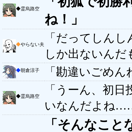
「初狐で初勝
◆
霊烏路空
ね！」
「だってしんし
◆
やらない夫
しか出ないんだ
「勘違いごめん
◆
朝倉涼子
「うーん、初日
◆
霊烏路空
いなんだよね…
「そんなこと