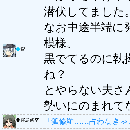
潜伏してました
なお中途半端に
模様。
◆
響
黒でてるのに執
ね？
とやらない夫さ
勢いにのまれて
「狐修羅……占わなきゃ
◆
霊烏路空