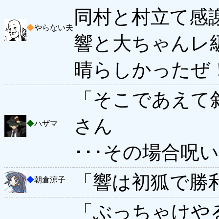
同村と村立て感
◆
やらない夫
響と大ちゃんレ
晴らしかったぜ
「そこであえて
さん
◆
ハザマ
･･･その場合呪
「響は初狐で勝
◆
朝倉涼子
「ぶっちゃけや