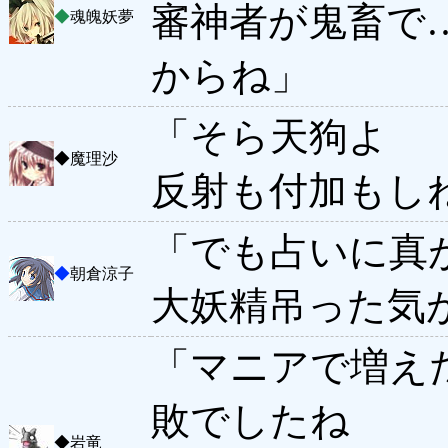
審神者が鬼畜で
◆
魂魄妖夢
からね」
「そら天狗よ
◆
魔理沙
反射も付加もし
「でも占いに真
◆
朝倉涼子
大妖精吊った気
「マニアで増え
敗でしたね
◆
岩竜