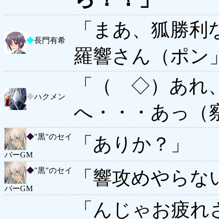
「まあ、狐勝利
◆
長門有希
羅響さん（ポン
「（ ◇）あれ
◆
ハクメン
へ・・・あっ（
◆
"黒"のセイ
「ありか？」
バーGM
◆
"黒"のセイ
「響攻めやらな
バーGM
「んじゃお疲れ