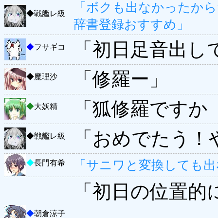
「ボクも出なかったから
◆
戦艦レ級
辞書登録おすすめ」
「初日足音出し
◆
フサギコ
「修羅ー」
◆
魔理沙
「狐修羅ですか
◆
大妖精
「おめでたう！
◆
戦艦レ級
「サニワと変換しても出
◆
長門有希
「初日の位置的
◆
朝倉涼子