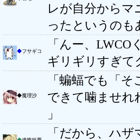
レが自分からマ
ったというのも
「んー、LWC
◆
フサギコ
ギリギリすぎて
「蝙蝠でも「そ
できて噛ませれ
◆
魔理沙
」
「だから、ハザ
◆
魂魄妖夢