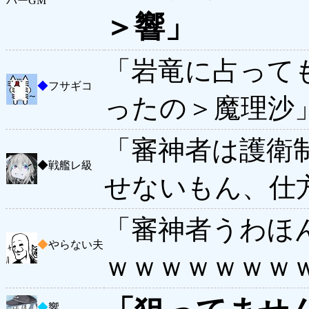
バーGM
＞響」
「岩竜に占って
◆
フサギコ
ったの＞魔理沙
「審神者は護衛
◆
戦艦レ級
せないもん、仕
「審神者うわほ
◆
やらない夫
ｗｗｗｗｗｗｗ
◆
響