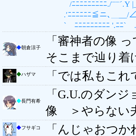
/ﾆﾆﾆﾆﾆﾆﾆﾆﾆ./¨¨¨´.Y |_
.′ﾆﾆﾆﾆﾆﾆ≦ニ､＿__/∠ ∨i:i:i:i
` ﾆﾆﾆﾆﾆﾆﾆﾆﾆ '.ﾆﾆ` . 
「審神者の像 
◆
朝倉涼子
そこまで辿り着
「では私もこれ
◆
ハザマ
「G.U.のダン
◆
長門有希
像 ＞やらない
「んじゃおつか
◆
フサギコ