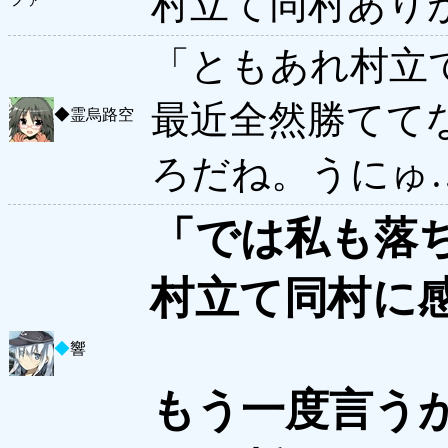
村立て同村あり
「ともあれ村立
最近全然勝てて
◆
霊烏路空
ろだね。うにゅ
「では私も落
村立て同村に
◆
響
もう一度言う