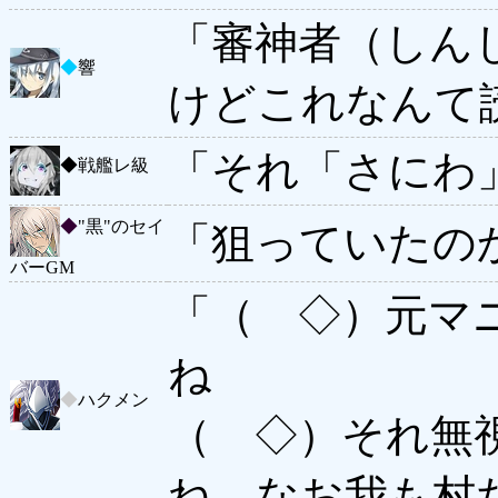
「審神者（しん
◆
響
けどこれなんて
「それ「さにわ
◆
戦艦レ級
◆
"黒"のセイ
「狙っていたの
バーGM
「（ ◇）元マ
ね
◆
ハクメン
（ ◇）それ無
ね。なお我も村