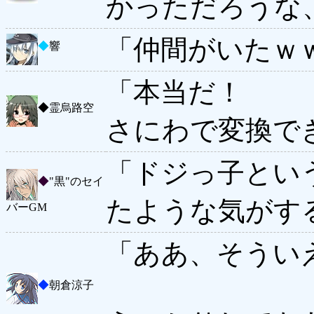
かっただろうな
「仲間がいたｗ
◆
響
「本当だ！
◆
霊烏路空
さにわで変換で
「ドジっ子とい
◆
"黒"のセイ
たような気がす
バーGM
「ああ、そうい
◆
朝倉涼子