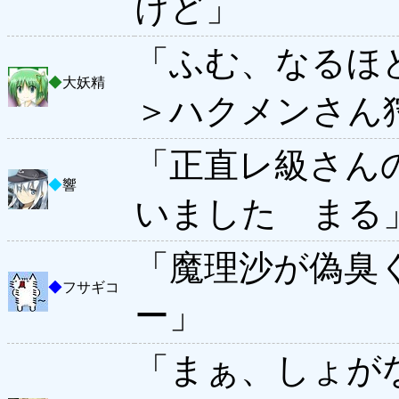
けど」
「ふむ、なるほ
◆
大妖精
＞ハクメンさん
「正直レ級さん
◆
響
いました まる
「魔理沙が偽臭
◆
フサギコ
ー」
「まぁ、しょが