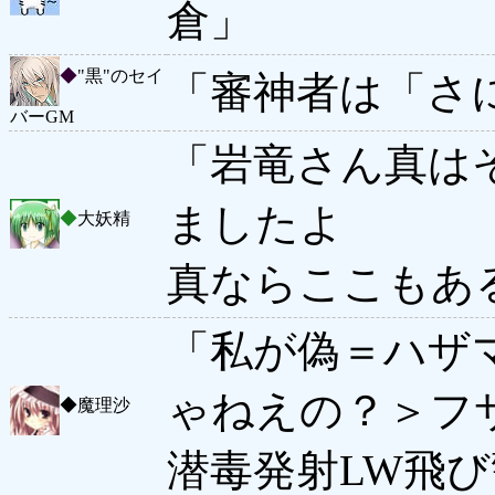
倉」
◆
"黒"のセイ
「審神者は「さ
バーGM
「岩竜さん真は
ましたよ
◆
大妖精
真ならここもあ
「私が偽＝ハザ
ゃねえの？＞フ
◆
魔理沙
潜毒発射LW飛