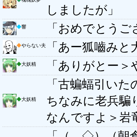
しましたが」
「おめでとうご
◆
響
「あー狐嚙みと
◆
やらない夫
「ありがとー＞
◆
大妖精
「古蝙蝠引いた
ちなみに老兵騙
◆
大妖精
なんですよ＞岩
「（ ◇）（朝