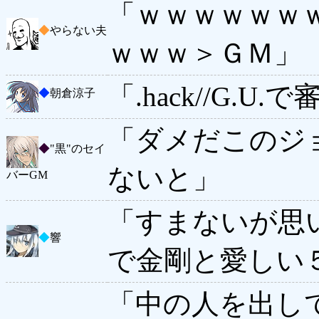
「ｗｗｗｗｗｗ
◆
やらない夫
ｗｗｗ＞ＧＭ」
「.hack//G
◆
朝倉涼子
「ダメだこのジ
◆
"黒"のセイ
ないと」
バーGM
「すまないが思い
◆
響
で金剛と愛しい
「中の人を出し