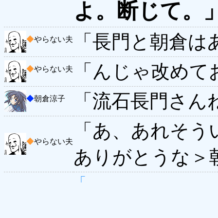
よ。断じて。
「長門と朝倉は
◆
やらない夫
「んじゃ改めて
◆
やらない夫
「流石長門さん
◆
朝倉涼子
「あ、あれそう
◆
やらない夫
ありがとうな＞
「
_ -‐
_ ¨二ﾆ