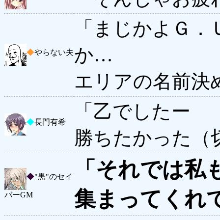
「まじかよＧ．
か…
◆
やらない夫
エリアの名前決
「乙でしたー
◆
長門有希
勝ちたかった（
「それでは私
◆
"黒"のセイ
集まってくれ
バーGM