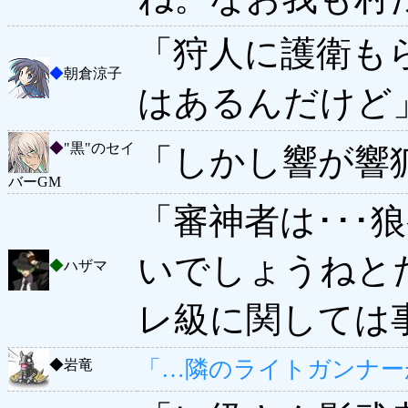
「狩人に護衛も
◆
朝倉涼子
はあるんだけど
◆
"黒"のセイ
「しかし響が響
バーGM
「審神者は･･･
いでしょうねと
◆
ハザマ
レ級に関しては
「…隣のライトガンナー
◆
岩竜