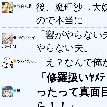
後、魔理沙→大
◆
魂魄妖夢
ので本当に」
「響がやらない
◆
"黒"のセイ
やらない夫」
バーGM
「え？なんで俺
◆
やらない夫
「修羅扱いﾔﾒ
ったって真面
◆
響
ら！！」