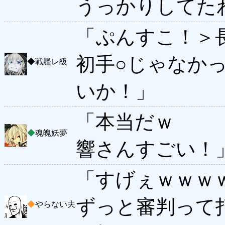
うっかりしてた
「ぷんすこ！＞
初手○じゃなかっ
◆
戦艦レ級
いか！」
「本当だｗ
◆
魂魄妖夢
響さんすごい！
「すげぇｗｗｗ
ずっと審判って
◆
やらない夫