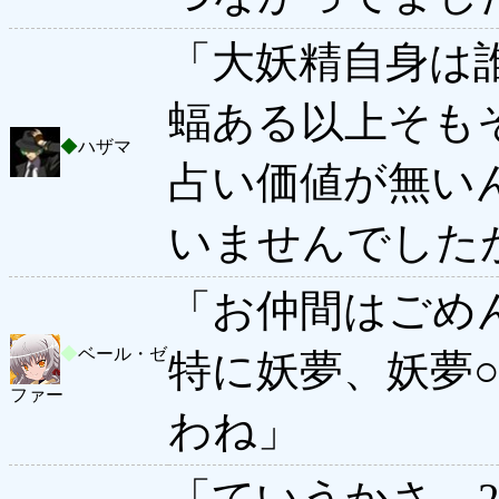
「大妖精自身は
蝠ある以上そも
◆
ハザマ
占い価値が無い
いませんでした
「お仲間はごめ
◆
ベール・ゼ
特に妖夢、妖夢
ファー
わね」
「ていうかさ、