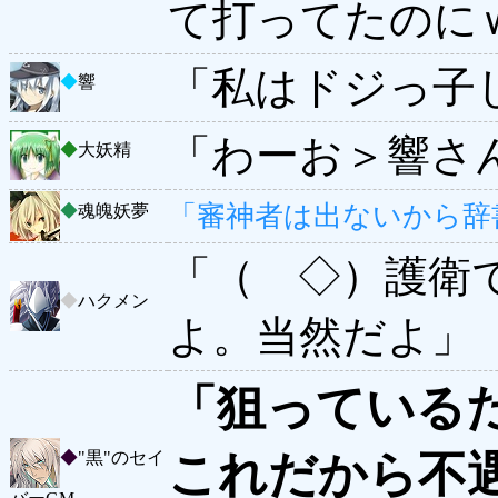
て打ってたのに
「私はドジっ子
◆
響
「わーお＞響さ
◆
大妖精
「審神者は出ないから辞
◆
魂魄妖夢
「（ ◇）護衛
◆
ハクメン
よ。当然だよ」
「狙っている
これだから不
◆
"黒"のセイ