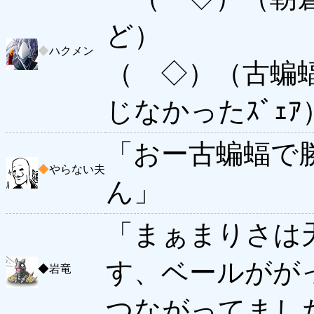
ど）
◆
ハクメン
（ ◇）（古蝙
じなかったｽﾞｪｱ
「おー古蝙蝠で
◆
やらない夫
ん」
「まぁまりさは
す、ベールがが
◆
岩竜
つながってまし