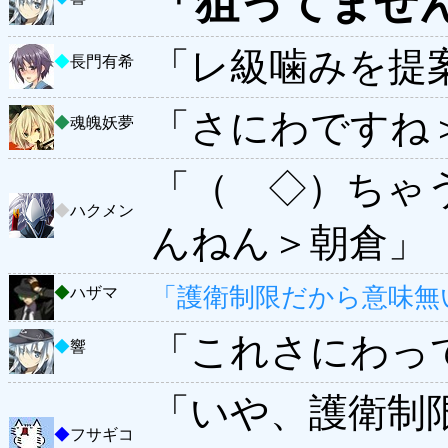
「狙ってませ
「レ級噛みを提
◆
長門有希
「さにわですね
◆
魂魄妖夢
「（ ◇）ちゃ
◆
ハクメン
んねん＞朝倉」
「護衛制限だから意味無
◆
ハザマ
「これさにわっ
◆
響
「いや、護衛制
◆
フサギコ