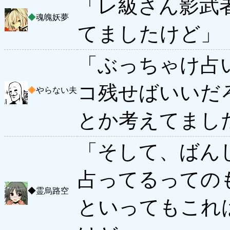
「レ級さん影武
◆
魂魄妖夢
てましたけど」
「ぶっちゃけ占
コ残せばいいだ
◆
やらない夫
とか考えてまし
「そして、ばん
占ってるっての
◆
霊烏路空
といってもこれ