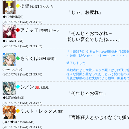
◆
提督
[心霊] (いわいた
「じゃ、お疲れ」
◆xL6tH0hQsI)
(2015/07/22 (Wed) 21:33:55)
◆
アチャ子
[夢守] (リース
「そんじゃおつかれ～
楽しい宴会でしたね……」
◆z1XhdJ.lxM)
(2015/07/22 (Wed) 21:33:52)
「【雛3374】やる夫たちの超闇鍋村 [3950
～雛狼「LWとか・・・むーりぃー・・・」
◆
もりくぼGM
[夢司]
終了しました。
(dummy_boy)
扇動者による大量ショック死！はじけ飛ぶ
様々な要因が重なってあっという間に村の人
(2015/07/22 (Wed) 21:33:48)
最後は麒麟の逃亡失敗による飽和、狐勝ち
◆
シノン
[
狼
] (黒紅
「それじゃお疲れ」
◆LUYrhlcEu2)
(2015/07/22 (Wed) 21:33:42)
◆
ミスト・レックス
[麒]
「言峰狂人とかじゃなくて狐
(OOO◆OOO35nlZKE)
(2015/07/22 (Wed) 21:33:41)