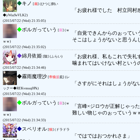
◆
キノ
[
扇
] (ひつじ飼い
「お疲れ様でした 村立同村
◆yWiu9eVLK2)
(2015/07/22 (Wed) 21:35:05)
◆
ボルガっていう
[
薔
] (ｗ
「自覚できんからのぉってい
そこはしょうがないと思うん
ｗｗ)
(2015/07/22 (Wed) 21:35:02)
◆
綿月依姫
「お疲れ様、私もこれで失礼
[陰] (ふらい)
噛まれてはいけない村という
(2015/07/22 (Wed) 21:34:46)
◆
霧雨魔理沙
[
帝狼
援
庇] (レ
「さすがにそれはしょうがな
ックー◆REKvmuq0Pk)
(2015/07/22 (Wed) 21:34:45)
◆
ボルガっていう
[
薔
] (ｗ
「言峰×ジロウが正解じゃっ
難しい物じゃのぉっていうｗ
ｗｗ)
(2015/07/22 (Wed) 21:34:33)
◆
スペリオル
[
狼
] (ドラドラ
「ではではおつかれさま」