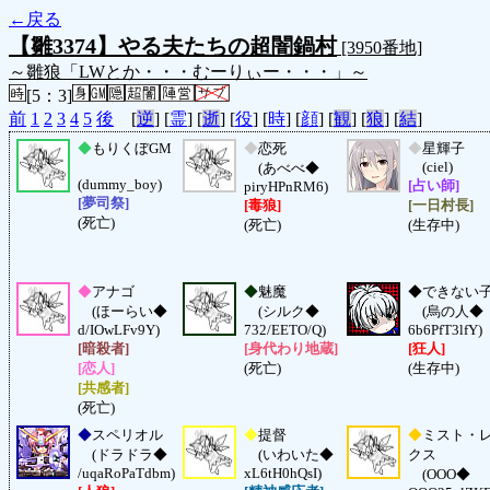
←戻る
【雛3374】やる夫たちの超闇鍋村
[3950番地]
～雛狼「LWとか・・・むーりぃー・・・」～
[5：3]
前
1
2
3
4
5
後
[
逆
] [
霊
] [
逝
] [
役
] [
時
] [
顔
] [
観
] [
狼
] [
結
]
◆
もりくぼGM
◆
恋死
◆
星輝子
(ciel)
(あべべ◆
(dummy_boy)
[占い師]
piryHPnRM6)
[夢司祭]
[毒狼]
[一日村長]
(死亡)
(死亡)
(生存中)
◆
アナゴ
◆
魅魔
◆
できない
(ほーらい◆
(シルク◆
(烏の人◆
d/IOwLFv9Y)
732/EETO/Q)
6b6PfT3lfY)
[暗殺者]
[身代わり地蔵]
[狂人]
[恋人]
(死亡)
(生存中)
[共感者]
(死亡)
◆
スペリオル
◆
提督
◆
ミスト・
(ドラドラ◆
(いわいた◆
クス
/uqaRoPaTdbm)
xL6tH0hQsI)
(OOO◆