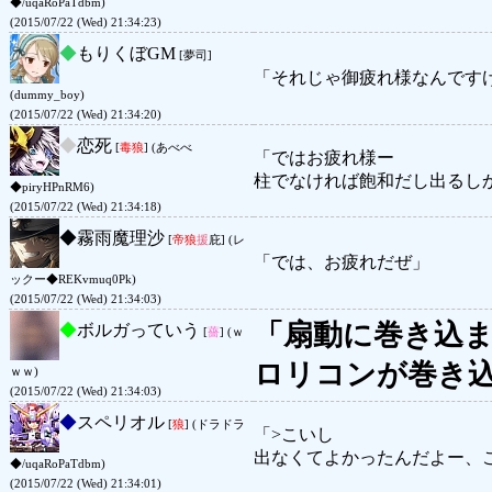
◆/uqaRoPaTdbm)
(2015/07/22 (Wed) 21:34:23)
◆
もりくぼGM
[夢司]
「それじゃ御疲れ様なんです
(dummy_boy)
(2015/07/22 (Wed) 21:34:20)
◆
恋死
[
毒狼
] (あべべ
「ではお疲れ様ー
柱でなければ飽和だし出るし
◆piryHPnRM6)
(2015/07/22 (Wed) 21:34:18)
◆
霧雨魔理沙
[
帝狼
援
庇] (レ
「では、お疲れだぜ」
ックー◆REKvmuq0Pk)
(2015/07/22 (Wed) 21:34:03)
「扇動に巻き込
◆
ボルガっていう
[
薔
] (ｗ
ロリコンが巻き
ｗｗ)
(2015/07/22 (Wed) 21:34:03)
◆
スペリオル
[
狼
] (ドラドラ
「>こいし
出なくてよかったんだよー、
◆/uqaRoPaTdbm)
(2015/07/22 (Wed) 21:34:01)