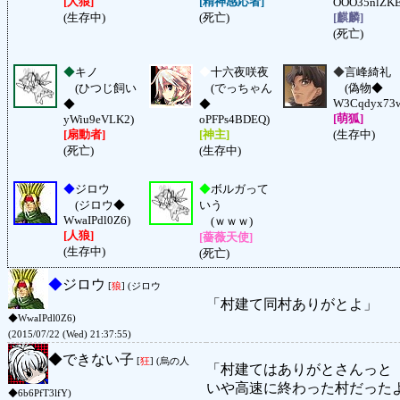
[人狼]
[精神感応者]
OOO35nlZKE
(生存中)
(死亡)
[麒麟]
(死亡)
◆
キノ
◆
十六夜咲夜
◆
言峰綺礼
(ひつじ飼い
(でっちゃん
(偽物◆
W3Cqdyx73
◆
◆
[萌狐]
yWiu9eVLK2)
oPFPs4BDEQ)
[扇動者]
[神主]
(生存中)
(死亡)
(生存中)
◆
ジロウ
◆
ボルガって
(ジロウ◆
いう
WwaIPdl0Z6)
(ｗｗｗ)
[人狼]
[薔薇天使]
(生存中)
(死亡)
◆
ジロウ
[
狼
] (ジロウ
「村建て同村ありがとよ」
◆WwaIPdl0Z6)
(2015/07/22 (Wed) 21:37:55)
◆
できない子
[
狂
] (烏の人
「村建てはありがとさんっと
いや高速に終わった村だった
◆6b6PfT3lfY)