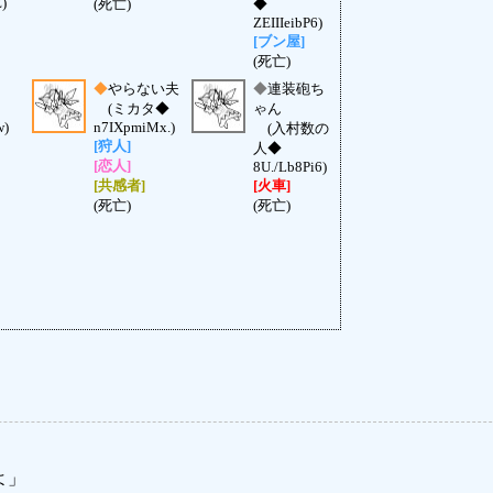
)
(死亡)
◆
ZEIIIeibP6)
[ブン屋]
(死亡)
◆
やらない夫
◆
連装砲ち
(ミカタ◆
ゃん
w)
n7IXpmiMx.)
(入村数の
[狩人]
人◆
[恋人]
8U./Lb8Pi6)
[共感者]
[火車]
(死亡)
(死亡)
よ」