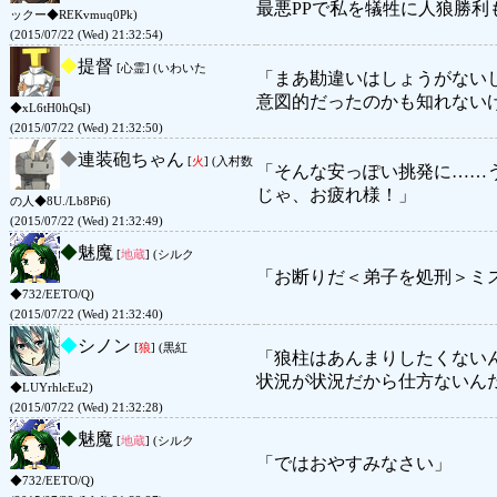
最悪PPで私を犠牲に人狼勝利
ックー◆REKvmuq0Pk)
(2015/07/22 (Wed) 21:32:54)
◆
提督
[心霊] (いわいた
「まあ勘違いはしょうがない
意図的だったのかも知れない
◆xL6tH0hQsI)
(2015/07/22 (Wed) 21:32:50)
◆
連装砲ちゃん
[
火
] (入村数
「そんな安っぽい挑発に……
じゃ、お疲れ様！」
の人◆8U./Lb8Pi6)
(2015/07/22 (Wed) 21:32:49)
◆
魅魔
[
地蔵
] (シルク
「お断りだ＜弟子を処刑＞ミ
◆732/EETO/Q)
(2015/07/22 (Wed) 21:32:40)
◆
シノン
[
狼
] (黒紅
「狼柱はあんまりしたくない
状況が状況だから仕方ないん
◆LUYrhlcEu2)
(2015/07/22 (Wed) 21:32:28)
◆
魅魔
[
地蔵
] (シルク
「ではおやすみなさい」
◆732/EETO/Q)