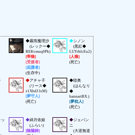
◆
霧雨魔理沙
◆
シノン
(レックー◆
(黒紅◆
REKvmuq0Pk)
LUYrhlcEu2)
[帝狼]
[人狼]
[受援者]
(死亡)
[庇護者]
(生存中)
子
◆
アチャ子
◆
陸奥
(リース◆
(はんなり
z1XhdJ.lxM)
◆
[夢守人]
hannariBX.)
(死亡)
[夢枕人]
(死亡)
レッ
◆
綿月依姫
◆
ジェバン
(ふらい)
ニ
[陰陽師]
(大逆無道