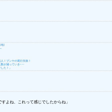
番地]
～
恋人！ブンヤの尾行失敗！
数が減っていき･･･
でした！」
ですよね、これって感じでしたからね」