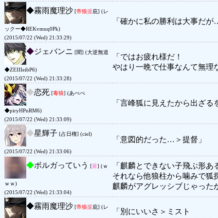
◆
霧雨魔理沙
[
帝狼
援
庇] (レ
「確かに私の勝利は大事だが
ックー◆REKvmuq0Pk)
(2015/07/22 (Wed) 21:33:29)
◆
ジェバンニ
[聞] (大逆無道
「ではお疲れ様だ！
やはり一晩で仕事なんて無理
◆ZEIIIeibP6)
(2015/07/22 (Wed) 21:33:28)
◆
恋死
[
毒狼
] (あべべ
「言峰狐に見えたから出ざる
◆piryHPnRM6)
(2015/07/22 (Wed) 21:33:09)
◆
星輝子
[占日権] (ciel)
「意図的だった…＞提督」
(2015/07/22 (Wed) 21:33:06)
◆
ボルガっていう
「麒麟とできない子飛ぶ形あ
[
薔
] (ｗ
それなら他狼柱から噛みで狐
ｗｗ)
麒麟がアグレッシブじゃった
(2015/07/22 (Wed) 21:33:04)
◆
霧雨魔理沙
[
帝狼
援
庇] (レ
「別にいいさ＞ミスト