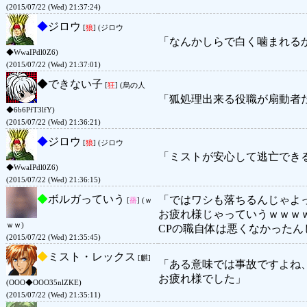
(2015/07/22 (Wed) 21:37:24)
◆
ジロウ
[
狼
] (ジロウ
「なんかしらで白く噛まれる
◆WwaIPdl0Z6)
(2015/07/22 (Wed) 21:37:01)
◆
できない子
[
狂
] (烏の人
「狐処理出来る役職が扇動者
◆6b6PfT3lfY)
(2015/07/22 (Wed) 21:36:21)
◆
ジロウ
[
狼
] (ジロウ
「ミストが安心して逃亡でき
◆WwaIPdl0Z6)
(2015/07/22 (Wed) 21:36:15)
◆
ボルガっていう
「ではワシも落ちるんじゃよ
[
薔
] (ｗ
お疲れ様じゃっていうｗｗｗ
ｗｗ)
CPの職自体は悪くなかった
(2015/07/22 (Wed) 21:35:45)
◆
ミスト・レックス
[麒]
「ある意味では事故ですよね
お疲れ様でした」
(OOO◆OOO35nlZKE)
(2015/07/22 (Wed) 21:35:11)