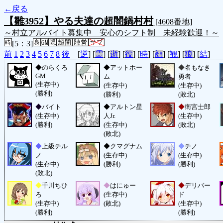
←戻る
【雛3952】やる夫達の超闇鍋村村
[4608番地]
～村立アルバイト募集中 安心のシフト制 未経験歓迎！～
[5：3]
前
1
2
3
4
5
6
7
8
後
[
逆
] [
霊
] [
逝
] [
役
] [
時
] [
顔
] [
観
] [
狼
] [
結
]
◆
のらくろ
◆
アットホー
◆
名もなき
GM
ム
勇者
(生存中)
(生存中)
(生存中)
(勝利)
(勝利)
(敗北)
◆
バイト
◆
アルトン星
◆
衛宮士郎
(生存中)
人Jr.
(生存中)
(勝利)
(生存中)
(敗北)
(敗北)
◆
上級チル
◆
クマグナム
◆
チノ
ノ
(生存中)
(生存中)
(生存中)
(勝利)
(勝利)
(敗北)
◆
千川ちひ
◆
はにゅー
◆
デリバー
ろ
(生存中)
ド
(生存中)
(敗北)
(生存中)
(勝利)
(勝利)