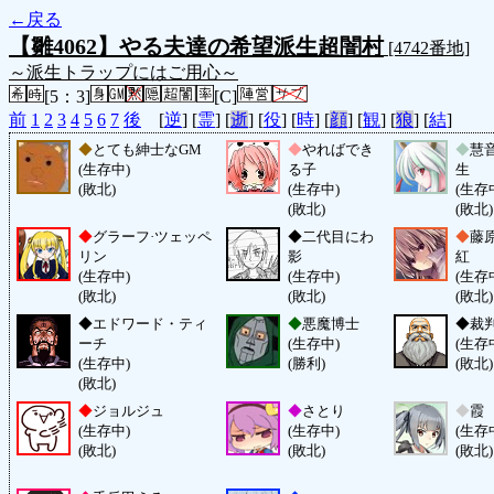
←戻る
【雛4062】やる夫達の希望派生超闇村
[4742番地]
～派生トラップにはご用心～
[5：3]
[C]
前
1
2
3
4
5
6
7
後
[
逆
] [
霊
] [
逝
] [
役
] [
時
] [
顔
] [
観
] [
狼
] [
結
]
◆
とても紳士なGM
◆
やればでき
◆
慧
(生存中)
る子
生
(敗北)
(生存中)
(生存
(敗北)
(敗北)
◆
グラーフ·ツェッペ
◆
二代目にわ
◆
藤
リン
影
紅
(生存中)
(生存中)
(生存
(敗北)
(敗北)
(敗北)
◆
エドワード・ティ
◆
悪魔博士
◆
裁
ーチ
(生存中)
(生存
(生存中)
(勝利)
(敗北)
(敗北)
◆
ジョルジュ
◆
さとり
◆
霞
(生存中)
(生存中)
(生存
(敗北)
(敗北)
(敗北)