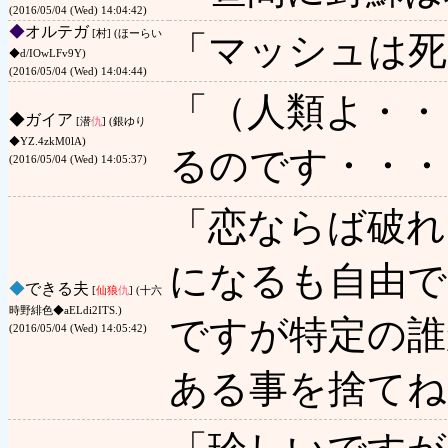
(2016/05/04 (Wed) 14:04:42)
◆
オルテガ
[村] (ほーらい
「マッシュは死
◆d/IOwLFv9Y)
(2016/05/04 (Wed) 14:04:44)
「（人類よ・・
◆
ガイア
[潜
仇
] (銀ゆり
◆YZ.4zkM0lA)
るのです・・・
(2016/05/04 (Wed) 14:05:37)
「恋ならば破れ
になるも自由で
◆
できる夫
[
仙狼
仇
] (十六
時野緋色◆aELdi2ITS.)
ですが特定の誰
(2016/05/04 (Wed) 14:05:42)
ある事を捨てね