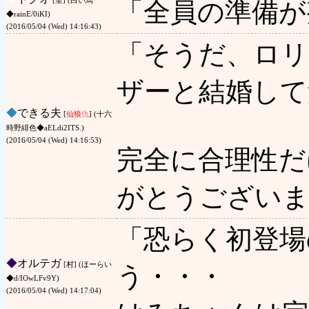
[聖] (白い烏
「全員の準備が
◆rainE/0iKI)
(2016/05/04 (Wed) 14:16:43)
「そうだ、ロリ
ザーと結婚して
◆
できる夫
[
仙狼
仇
] (十六
時野緋色◆aELdi2ITS.)
(2016/05/04 (Wed) 14:16:53)
完全に合理性だ
がとうござい
「恐らく初登場
◆
オルテガ
[村] (ほーらい
う・・・
◆d/IOwLFv9Y)
(2016/05/04 (Wed) 14:17:04)