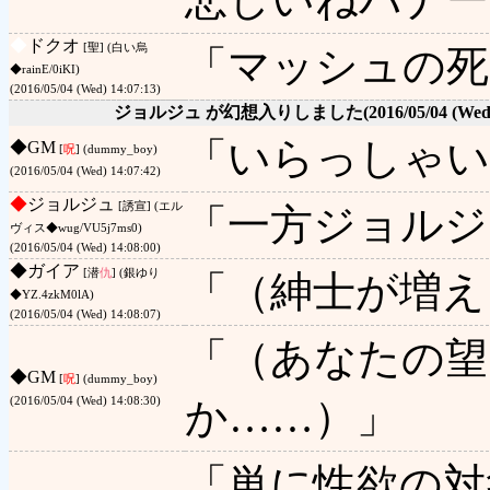
◆
ドクオ
[聖] (白い烏
「マッシュの死
◆rainE/0iKI)
(2016/05/04 (Wed) 14:07:13)
ジョルジュ が幻想入りしました
(2016/05/04 (Wed
「いらっしゃい
◆
GM
[
呪
] (dummy_boy)
(2016/05/04 (Wed) 14:07:42)
◆
ジョルジュ
[誘宣] (エル
「一方ジョルジ
ヴィス◆wug/VU5j7ms0)
(2016/05/04 (Wed) 14:08:00)
◆
ガイア
[潜
仇
] (銀ゆり
「（紳士が増え
◆YZ.4zkM0lA)
(2016/05/04 (Wed) 14:08:07)
「（あなたの望
◆
GM
[
呪
] (dummy_boy)
か……）」
(2016/05/04 (Wed) 14:08:30)
「単に性欲の対