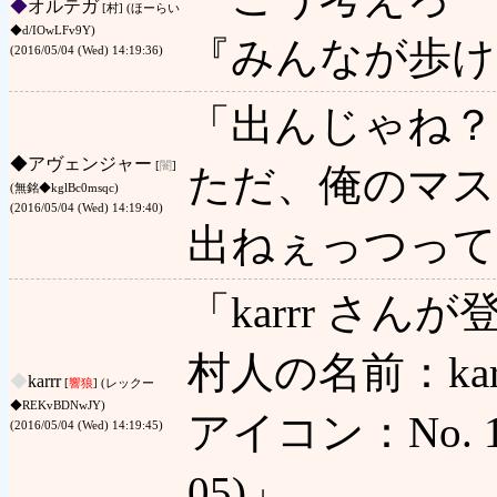
◆
オルテガ
[村] (ほーらい
◆d/IOwLFv9Y)
『みんなが歩け
(2016/05/04 (Wed) 14:19:36)
「出んじゃね？
◆
アヴェンジャー
[
闇
]
ただ、俺のマス
(無銘◆kglBc0msqc)
(2016/05/04 (Wed) 14:19:40)
出ねぇっつって
「karrr さ
村人の名前：kar
◆
karrr
[
響狼
] (レックー
◆REKvBDNwJY)
アイコン：No. 1 
(2016/05/04 (Wed) 14:19:45)
05)」