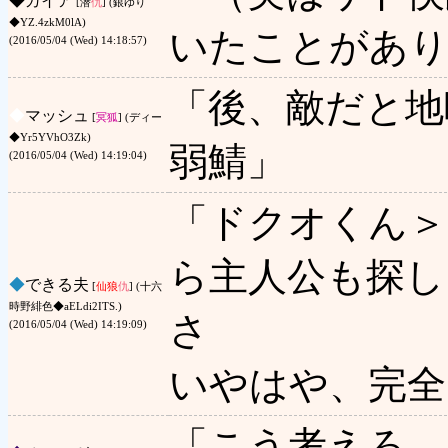
◆
ガイア
[潜
仇
] (銀ゆり
◆YZ.4zkM0lA)
いたことがあり
(2016/05/04 (Wed) 14:18:57)
「後、敵だと地
◆
マッシュ
[
冥狐
] (ディー
◆Yr5YVhO3Zk)
弱鯖」
(2016/05/04 (Wed) 14:19:04)
「ドクオくん＞
ら主人公も探し
◆
できる夫
[
仙狼
仇
] (十六
時野緋色◆aELdi2ITS.)
さ
(2016/05/04 (Wed) 14:19:09)
いやはや、完全
「こう考えろ