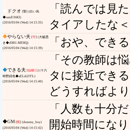
「読んでは見た
◆
ドクオ
[聖] (白い烏
◆rainE/0iKI)
タイアしたな＜
(2016/05/04 (Wed) 14:15:35)
◆
やらない夫
[
讐
] (大嘘憑
「おや、できる
き◆rDl01.MEHQ)
(2016/05/04 (Wed) 14:15:39)
「その教師は悩
◆
できる夫
[
仙狼
仇
] (十六
タに接近できる
時野緋色◆aELdi2ITS.)
(2016/05/04 (Wed) 14:15:40)
どうすればより
「人数も十分だ
開始時間になり
◆
GM
[
呪
] (dummy_boy)
(2016/05/04 (Wed) 14:15:42)