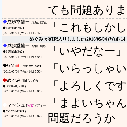
ても問題ありま
◆
成歩堂龍一
[念騒] (黒紅
「これもしかし
◆LUYrhlcEu2)
(2016/05/04 (Wed) 14:15:47)
めぐみ が幻想入りしました
(2016/05/04 (Wed) 14:
◆
成歩堂龍一
[念騒] (黒紅
「いやだなー」
◆LUYrhlcEu2)
(2016/05/04 (Wed) 14:15:53)
「いらっしゃい
◆
GM
[
呪
] (dummy_boy)
(2016/05/04 (Wed) 14:15:56)
◆
めぐみ
[仙] (スイカ
「よろしくです
◆il8ZIfufQwHb)
(2016/05/04 (Wed) 14:16:04)
「まよいちゃん
◆
マッシュ
[
冥狐
] (ディー
◆Yr5YVhO3Zk)
問題だろうか 
(2016/05/04 (Wed) 14:16:09)