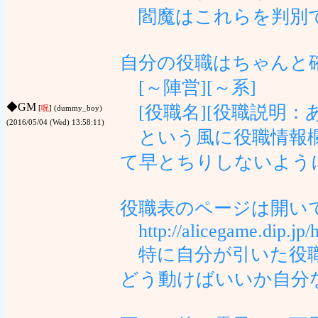
閻魔はこれらを判別で
自分の役職はちゃんと
[～陣営][～系]
◆
GM
[役職名][役職説明：
[
呪
] (dummy_boy)
(2016/05/04 (Wed) 13:58:11)
という風に役職情報欄
て早とちりしないよう
役職表のページは開い
http://alicegame.dip.jp/h
特に自分が引いた役職
どう動けばいいか自分