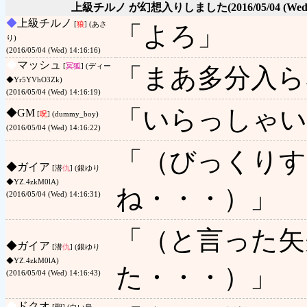
上級チルノ が幻想入りしました
(2016/05/04 (Wed
◆
上級チルノ
[
狼
] (あさ
「よろ」
り)
(2016/05/04 (Wed) 14:16:16)
◆
マッシュ
[
冥狐
] (ディー
「まあ多分入ら
◆Yr5YVhO3Zk)
(2016/05/04 (Wed) 14:16:19)
「いらっしゃい
◆
GM
[
呪
] (dummy_boy)
(2016/05/04 (Wed) 14:16:22)
「（びっくりす
◆
ガイア
[潜
仇
] (銀ゆり
◆YZ.4zkM0lA)
ね・・・）」
(2016/05/04 (Wed) 14:16:31)
「（と言った矢
◆
ガイア
[潜
仇
] (銀ゆり
◆YZ.4zkM0lA)
た・・・）」
(2016/05/04 (Wed) 14:16:43)
◆
ドクオ