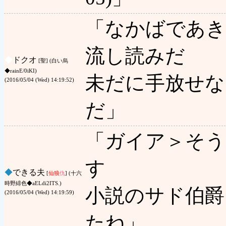
「なかばであ
流し読みだ
◆
ドクオ
[聖] (白い烏
◆rainE/0iKI)
未だに手放せな
(2016/05/04 (Wed) 14:19:52)
だ」
「ガイア＞そう
す
◆
できる夫
[
仙狼
仇
] (十六
時野緋色◆aELdi2ITS.)
小説のサド伯爵
(2016/05/04 (Wed) 14:19:59)
たね」