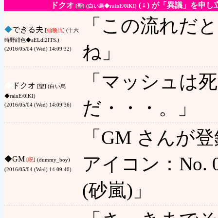
ドクオ
(♀) が「異議」を申
[聖] (白い烏◆rainE/0iKI)
「この流れだと
◆
できる夫
[
仙狼
仇
] (十六
時野緋色◆aELdi2ITS.)
ね」
(2016/05/04 (Wed) 14:09:32)
「マッシュは死
◆
ドクオ
[聖] (白い烏
◆rainE/0iKI)
だ・・・。」
(2016/05/04 (Wed) 14:09:36)
「GM さんが
アイコン：No. 0
◆
GM
[
呪
] (dummy_boy)
(2016/05/04 (Wed) 14:09:40)
(砂嵐)」