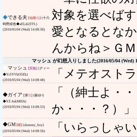
対象を選べばす
◆
できる夫
[
仙狼
仇
] (十六
時野緋色◆aELdi2ITS.)
愛となるとな
(2016/05/04 (Wed) 14:08:36)
んからね＞ＧＭ
マッシュ が幻想入りしました
(2016/05/04 (Wed) 
◆
マッシュ
[
冥狐
] (ディー
「メテオストラ
◆Yr5YVhO3Zk)
(2016/05/04 (Wed) 14:08:48)
「（紳士よ・・
◆
ガイア
[潜
仇
] (銀ゆり
◆YZ.4zkM0lA)
か・・・？）」
(2016/05/04 (Wed) 14:08:53)
「いらっしゃい
◆
GM
[
呪
] (dummy_boy)
(2016/05/04 (Wed) 14:08:56)