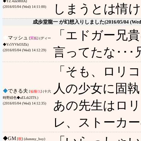
◆YZ.4zkM0lA)
しまうとは情け
(2016/05/04 (Wed) 14:11:00)
成歩堂龍一 が幻想入りしました
(2016/05/04 (Wed
「エドガー兄貴
◆
マッシュ
[
冥狐
] (ディー
◆Yr5YVhO3Zk)
言ってたな･･･
(2016/05/04 (Wed) 14:12:29)
「そも、ロリコ
人の少女に固執
◆
できる夫
[
仙狼
仇
] (十六
時野緋色◆aELdi2ITS.)
あの先生はロ
(2016/05/04 (Wed) 14:12:35)
レ、ストーカー
◆
GM
[
呪
] (dummy_boy)