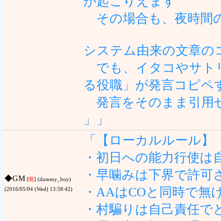
が起こりえます
その場合も、夜時間の
システム由来の文章の
でも、イタコやサトリ
る役職」が発言コピペ
発言をそのまま引用せ
」」
「【ローカルルール】
・初日への能力行使は
・早噛みは下界で許可
◆
GM
[
呪
] (dummy_boy)
・AAはCOと同時で無
(2016/05/04 (Wed) 13:58:42)
・村騙りは自己責任で