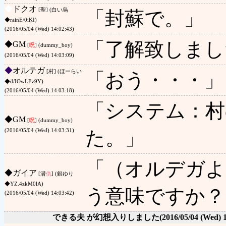
◆
ドクオ
[聖] (白い烏
「封蘇で。」
◆rainE/0iKI)
(2016/05/04 (Wed) 14:02:43)
「了解致しまし
◆
GM
[
呪
] (dummy_boy)
(2016/05/04 (Wed) 14:03:09)
◆
オルテガ
[村] (ほーらい
「おう・・・」
◆d/IOwLFv9Y)
(2016/05/04 (Wed) 14:03:18)
「システム：村
◆
GM
[
呪
] (dummy_boy)
た。」
(2016/05/04 (Wed) 14:03:31)
「（オルデガよ
◆
ガイア
[潜
仇
] (銀ゆり
◆YZ.4zkM0lA)
う意味ですか？
(2016/05/04 (Wed) 14:03:42)
できる夫 が幻想入りしました
(2016/05/04 (Wed) 