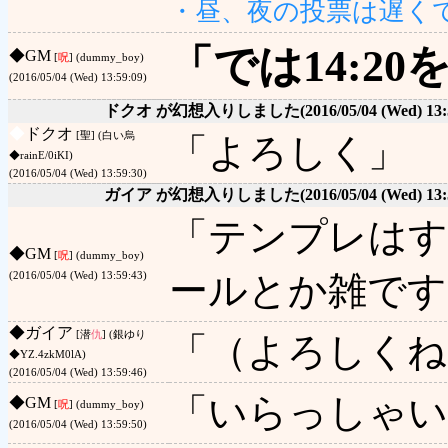
・昼、夜の投票は遅くて
「では14:2
◆
GM
[
呪
] (dummy_boy)
(2016/05/04 (Wed) 13:59:09)
ドクオ が幻想入りしました
(2016/05/04 (Wed) 13:
◆
ドクオ
[聖] (白い烏
「よろしく」
◆rainE/0iKI)
(2016/05/04 (Wed) 13:59:30)
ガイア が幻想入りしました
(2016/05/04 (Wed) 13:
「テンプレはす
◆
GM
[
呪
] (dummy_boy)
ールとか雑です
(2016/05/04 (Wed) 13:59:43)
◆
ガイア
[潜
仇
] (銀ゆり
「（よろしくね
◆YZ.4zkM0lA)
(2016/05/04 (Wed) 13:59:46)
「いらっしゃい
◆
GM
[
呪
] (dummy_boy)
(2016/05/04 (Wed) 13:59:50)