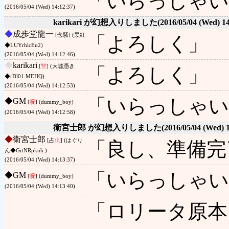
「いらっしゃい
(2016/05/04 (Wed) 14:12:37)
karikari が幻想入りしました
(2016/05/04 (Wed) 14
◆
成歩堂龍一
[念騒] (黒紅
「よろしく」
◆LUYrhlcEu2)
(2016/05/04 (Wed) 14:12:46)
◆
karikari
[
讐
] (大嘘憑き
「よろしく」
◆rDl01.MEHQ)
(2016/05/04 (Wed) 14:12:53)
「いらっしゃい
◆
GM
[
呪
] (dummy_boy)
(2016/05/04 (Wed) 14:12:58)
衛宮士郎 が幻想入りしました
(2016/05/04 (Wed) 
◆
衛宮士郎
[占
仇
] (はぐり
「良し、準備完
ん◆GrtNRpkuh.)
(2016/05/04 (Wed) 14:13:37)
「いらっしゃい
◆
GM
[
呪
] (dummy_boy)
(2016/05/04 (Wed) 14:13:40)
「ロリータ原本