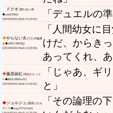
◆
ドクオ
[聖] (白い烏
「デュエルの準
◆rainE/0iKI)
(2016/05/04 (Wed) 14:20:02)
「人間幼女に目
◆
やらない夫
[
讐
] (大嘘憑
けだ、からき
き◆rDl01.MEHQ)
(2016/05/04 (Wed) 14:20:04)
あってくれ、あ
「じゃあ、ギリ
◆
藤原妹紅
[
響狼
] (レック
ー◆REKvBDNwJY)
と」
(2016/05/04 (Wed) 14:20:05)
「その論理の下
◆
ジョルジュ
[誘宣] (エル
ヴィス◆wug/VU5j7ms0)
(2016/05/04 (Wed) 14:20:19)