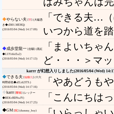
はみちゃんは完
「できる夫…（
◆
やらない夫
[
讐
] (大嘘憑
き◆rDl01.MEHQ)
いつから道を踏
(2016/05/04 (Wed) 14:17:09)
「まよいちゃ
◆
成歩堂龍一
[念騒] (黒紅
◆LUYrhlcEu2)
ど・・・＞マッ
(2016/05/04 (Wed) 14:17:13)
karrr が幻想入りしました
(2016/05/04 (Wed) 14:1
◆
できる夫
[
仙狼
仇
] (十六
「やあどうもや
時野緋色◆aELdi2ITS.)
(2016/05/04 (Wed) 14:17:16)
◆
karrr
[
響狼
] (レックー
「こんにちはっ
◆REKvBDNwJY)
(2016/05/04 (Wed) 14:17:25)
「いらっしゃい
◆
GM
[
呪
] (dummy_boy)