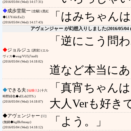
(2016/05/04 (Wed) 14:17:31)
◆
成歩堂龍一
[念騒] (黒紅
「はみちゃんは
◆LUYrhlcEu2)
(2016/05/04 (Wed) 14:17:43)
アヴェンジャー が幻想入りしました
(2016/05/04 
「逆にこう問わ
◆
ジョルジュ
[誘宣] (エル
ヴィス◆wug/VU5j7ms0)
(2016/05/04 (Wed) 14:18:02)
道など本当にあ
「真宵ちゃんは
◆
できる夫
[
仙狼
仇
] (十六
時野緋色◆aELdi2ITS.)
大人Verも好き
(2016/05/04 (Wed) 14:18:07)
◆
アヴェンジャー
[
闇
]
「よう。」
(無銘◆kglBc0msqc)
(2016/05/04 (Wed) 14:18:12)