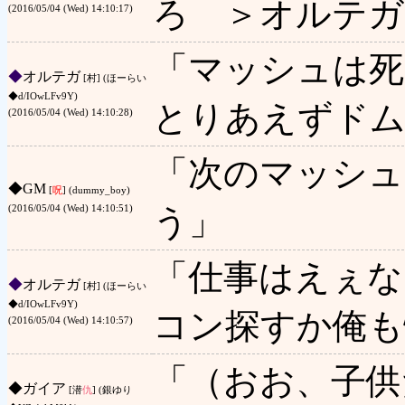
ろ ＞オルテガ
(2016/05/04 (Wed) 14:10:17)
「マッシュは死
◆
オルテガ
[村] (ほーらい
◆d/IOwLFv9Y)
とりあえずドム
(2016/05/04 (Wed) 14:10:28)
「次のマッシ
◆
GM
[
呪
] (dummy_boy)
う」
(2016/05/04 (Wed) 14:10:51)
「仕事はえぇな
◆
オルテガ
[村] (ほーらい
◆d/IOwLFv9Y)
コン探すか俺も
(2016/05/04 (Wed) 14:10:57)
「（おお、子供
◆
ガイア
[潜
仇
] (銀ゆり