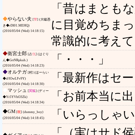
「昔はまともな
◆
やらない夫
[
讐
] (大嘘憑
に目覚めちまっ
き◆rDl01.MEHQ)
(2016/05/04 (Wed) 14:18:15)
常識的に考えて
◆
衛宮士郎
[占
仇
] (はぐり
「・・・」
ん◆GrtNRpkuh.)
(2016/05/04 (Wed) 14:18:23)
◆
オルテガ
[村] (ほーらい
「最新作はセー
◆d/IOwLFv9Y)
(2016/05/04 (Wed) 14:18:30)
◆
マッシュ
[
冥狐
] (ディー
「お前本当に出
◆Yr5YVhO3Zk)
(2016/05/04 (Wed) 14:18:34)
「いらっしゃい
◆
GM
[
呪
] (dummy_boy)
(2016/05/04 (Wed) 14:18:45)
「（実はサド侯