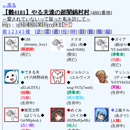
←戻る
【雛4181】やる夫達の超闇鍋村村
[4881番地]
～愛されていないって疑った私を許して～
[5：3]
[D]
前
1
2
3
4
5
後
[
逆
] [
霊
] [
逝
] [
役
] [
時
] [
顔
] [
観
] [
狼
] [
結
]
◆
GM
◆
ドクオ
◆
ガイア
(dummy_boy)
(白い烏◆
(銀ゆり
[呪術師]
rainE/0iKI)
YZ.4zkM0l
(死亡)
[聖女]
[潜毒者]
(死亡)
[仇敵]
(死亡)
◆
できる夫
◆
ジョルジュ
◆
マッシュ
(十六時野緋色
(エルヴィス
(ディー
Yr5YVhO3Z
◆
◆
[冥狐]
aELdi2ITS.)
wug/VU5j7ms0)
[仙狼]
[誘毒者]
(生存中)
[仇敵]
[死の宣告]
(生存中)
(生存中)
◆
衛宮士郎
◆
めぐみ
◆
上級チル
(はぐりん◆
(スイカ◆
(あさり)
GrtNRpkuh.)
il8ZIfufQwHb)
[人狼]
[占い師]
[仙人]
(生存中)