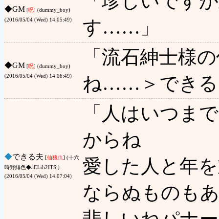
「珍しいですが
◆
GM
[
呪
] (dummy_boy)
す……」
(2016/05/04 (Wed) 14:05:49)
「流石紳士様の
◆
GM
[
呪
] (dummy_boy)
ね……＞できる
(2016/05/04 (Wed) 14:06:49)
「人はいつまで
からね
◆
できる夫
[
仙狼
仇
] (十六
愛した人と年を
時野緋色◆aELdi2ITS.)
(2016/05/04 (Wed) 14:07:04)
ならぬものも
悲しいねパナー