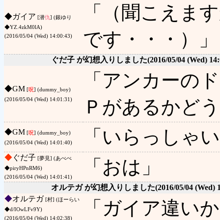
「（聞こえます
◆
ガイア
[潜
仇
] (銀ゆり
◆YZ.4zkM0lA)
です・・・）」
(2016/05/04 (Wed) 14:00:43)
ぐだ子 が幻想入りしました
(2016/05/04 (Wed) 14:
「アンカーのド
◆
GM
[
呪
] (dummy_boy)
Ｐがあるかどう
(2016/05/04 (Wed) 14:01:31)
「いらっしゃい
◆
GM
[
呪
] (dummy_boy)
(2016/05/04 (Wed) 14:01:40)
◆
ぐだ子
[夢見] (あべべ
「おは」
◆piryHPnRM6)
(2016/05/04 (Wed) 14:01:41)
オルテガ が幻想入りしました
(2016/05/04 (Wed) 
◆
オルテガ
[村] (ほーらい
「ガイア違いか
◆d/IOwLFv9Y)
(2016/05/04 (Wed) 14:02:38)