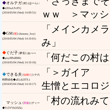
「さっきまでそ
◆
オルテガ
[村] (ほーらい
◆d/IOwLFv9Y)
ｗｗ ＞マッシ
(2016/05/04 (Wed) 14:09:51)
「メインカメラ
◆
GM
[
呪
] (dummy_boy)
み」
(2016/05/04 (Wed) 14:10:01)
◆
ぐだ子
[夢見] (あべべ
「何だこの村は
◆piryHPnRM6)
(2016/05/04 (Wed) 14:10:16)
「＞ガイア
◆
できる夫
[
仙狼
仇
] (十六
時野緋色◆aELdi2ITS.)
生憎とエコロジ
(2016/05/04 (Wed) 14:10:17)
「村の流れみて
◆
マッシュ
[
冥狐
] (ディー
◆Yr5YVhO3Zk)