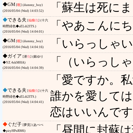
「蘇生は死にま
◆
GM
[
呪
] (dummy_boy)
(2016/05/04 (Wed) 14:03:52)
◆
できる夫
[
仙狼
仇
] (十六
「やあこんにち
時野緋色◆aELdi2ITS.)
(2016/05/04 (Wed) 14:04:01)
「いらっしゃい
◆
GM
[
呪
] (dummy_boy)
(2016/05/04 (Wed) 14:04:16)
◆
ガイア
[潜
仇
] (銀ゆり
「（いらっしゃ
◆YZ.4zkM0lA)
(2016/05/04 (Wed) 14:04:39)
「愛ですか。私
◆
できる夫
[
仙狼
仇
] (十六
誰かを愛して
時野緋色◆aELdi2ITS.)
(2016/05/04 (Wed) 14:04:41)
恋はいいんです
◆
ぐだ子
[夢見] (あべべ
「昼間に封蘇は
◆piryHPnRM6)