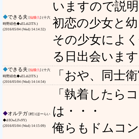
いますので説明
◆
できる夫
[
仙狼
仇
] (十六
初恋の少女と幼
時野緋色◆aELdi2ITS.)
(2016/05/04 (Wed) 14:14:32)
その少女によく
る日出会います
◆
できる夫
[
仙狼
仇
] (十六
「おや、同士衛
時野緋色◆aELdi2ITS.)
(2016/05/04 (Wed) 14:14:54)
「執着したらコ
は・・・
◆
オルテガ
[村] (ほーらい
◆d/IOwLFv9Y)
俺らもドムコ
(2016/05/04 (Wed) 14:15:09)