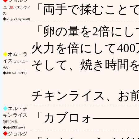
◆
ジョルジ
「両手で揉むこと
ュ
[
狼
] (エルヴィ
ス
◆wug/VU5j7ms0)
「卵の量を2倍にし
火力を倍にして40
◆
オム＝ラ
イス
そして、焼き時間
[八] (ほー
らい
◆d/IOwLFv9Y)
チキンライス、お前
◆
エル・チ
「カブロォ―――
キンライス
[掃] (Ｎ系
◆pjojRlX5pw)
◆
ジョルジ