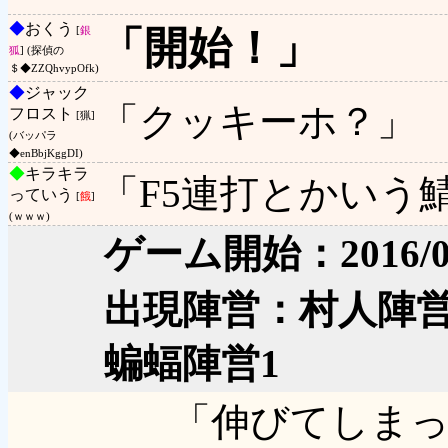
◆
おくう
「開始！」
[
銀
狐
] (探偵の
＄◆ZZQhvypOfk)
◆
ジャック
「クッキーホ？」
フロスト
[猟]
(バッパラ
◆enBbjKggDI)
◆
キラキラ
「F5連打とかいう
っていう
[
餓
]
(ｗｗｗ)
ゲーム開始：2016/06/04
出現陣営：村人陣営
蝙蝠陣営1
「伸びてしま