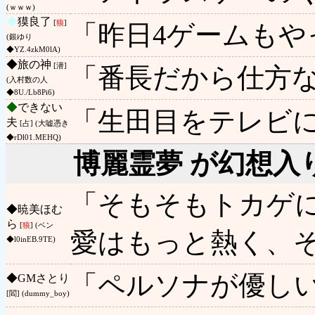
(ｗｗｗ)
◆
獏良了
[
狼
]
「昨日4ゲームも
(銀ゆり
◆YZ.4zkM0lA)
◆
旅の神
[潜]
「番長だから仕方
(入村数の人
◆8U./Lb8Pi6)
◆
できない
「生田目をテレビ
夫
[占] (大嘘憑き
◆rDl01.MEHQ)
博麗霊夢 が幻想入
「そもそもトカゲ
◆
暁美ほむ
ら
[
狼
] (ベン
愛はもっと熱く、
◆l0inEB.9TE)
「ペルソナが優し
◆
GMさとり
[閻] (dummy_boy)