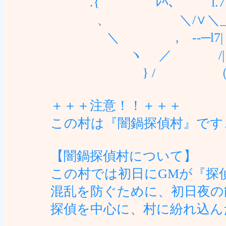
.{ ﾚﾍ、 ｀l.7ァｰ
、 ＼/∨＼_ｒ} 
＼ , -‐─l7| 
ヽ ／ /| l/| 
} / （｀'⌒ｿ´
＋＋＋注意！！＋＋＋
この村は『闇鍋探偵村』です
【闇鍋探偵村について】
この村では初日にGMが『探
混乱を防ぐために、初日夜の
探偵を中心に、村に紛れ込ん