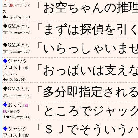
「お空ちゃんの推
ュ
[
狼
] (エルヴィ
ス
◆wug/VU5j7ms0)
「まずは探偵を引
◆
GMさとり
[閻] (dummy_boy)
「いらっしゃいま
◆
GMさとり
[閻] (dummy_boy)
◆
ジャック
「おっぱいは支えな
フロスト
[猟]
(バッパラ
◆enBbjKggDI)
「多分即指定され
◆
GMさとり
[閻] (dummy_boy)
◆
おくう
[
銀
「ところでジャッ
狐
] (探偵の
＄◆ZZQhvypOfk)
「ＳＪでそういう
◆
ジャック
フロスト
[猟]