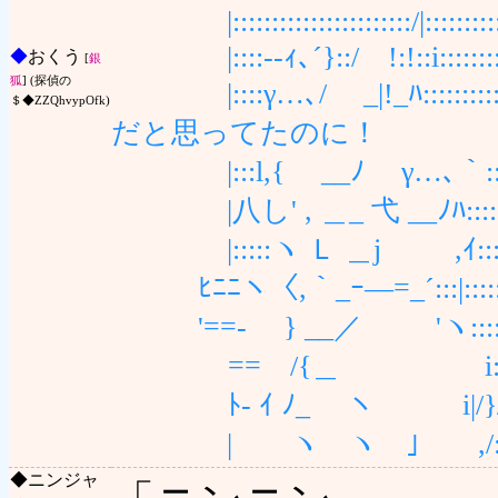
|:::::::::::::::::
|::::‐-ｨ､´}::/ !:!::i:::::::::
◆
おくう
[
銀
狐
] (探偵の
|::::γ…､/ _|!_ﾊ:
＄◆ZZQhvypOfk)
だと思ってたのに！
|:::l,{ __ﾉ γ…､｀::::
|八し' , ＿_ 弋 __ﾉﾊ:::::
|:::::ヽ Ｌ ＿j ,ｲ:::ヽ
ﾋﾆﾆヽ〈,｀_ｰ―=_´:::|::
'==- } __／ 'ヽ::
ゝ== /{＿ i:::
ﾄ- ｲ ﾉ_ ヽ i|/}/i一
| ヽ ヽ ｣ ,/::::::
◆
ニンジャ