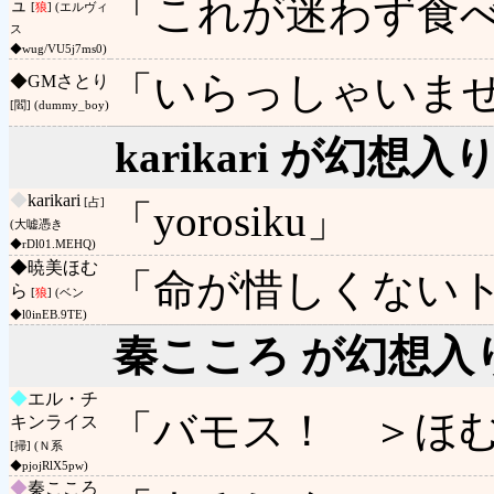
「これが迷わず食
ュ
[
狼
] (エルヴィ
ス
◆wug/VU5j7ms0)
「いらっしゃいま
◆
GMさとり
[閻] (dummy_boy)
karikari が幻想
◆
karikari
[占]
「yorosiku」
(大嘘憑き
◆rDl01.MEHQ)
◆
暁美ほむ
「命が惜しくない
ら
[
狼
] (ベン
◆l0inEB.9TE)
秦こころ が幻想入
◆
エル・チ
「バモス！ ＞ほ
キンライス
[掃] (Ｎ系
◆pjojRlX5pw)
◆
秦こころ