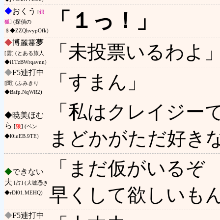
◆
おくう
「１っ！」
[
銀
狐
] (探偵の
＄◆ZZQhvypOfk)
◆
博麗霊夢
「未投票いるわよ
[雲] (とある旅人
◆i1TzBWrqavnn)
◆
F5連打中
「すまん」
[聞] (ふみきり
◆Bafp.NqWR2)
「私はクレイジー
◆
暁美ほむ
ら
[
狼
] (ベン
まどかがただ好き
◆l0inEB.9TE)
「まだ仮がいるぞ
◆
できない
夫
[占] (大嘘憑き
早くして欲しいも
◆rDl01.MEHQ)
◆
F5連打中