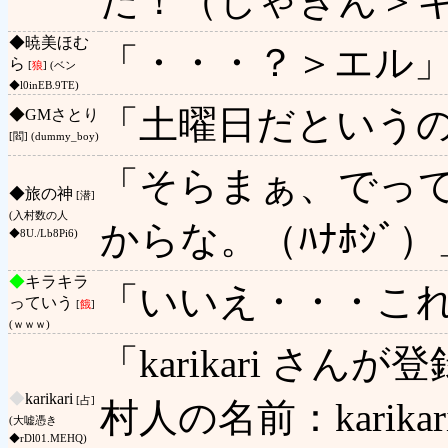
た！（しゃきん＞
◆
暁美ほむ
「・・・？＞エル
ら
[
狼
] (ベン
◆l0inEB.9TE)
「土曜日だという
◆
GMさとり
[閻] (dummy_boy)
「そらまぁ、でっ
◆
旅の神
[潜]
(入村数の人
からな。（ﾊﾅﾎｼﾞ）
◆8U./Lb8Pi6)
◆
キラキラ
「いいえ・・・こ
っていう
[
餓
]
(ｗｗｗ)
「karikari さ
◆
karikari
[占]
村人の名前：karika
(大嘘憑き
◆rDl01.MEHQ)