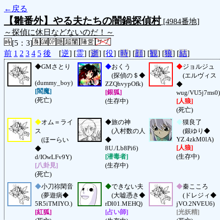
←戻る
【雛番外】やる夫たちの闇鍋探偵村
[4984番地]
～探偵に休日などないのだ！～
[5：3]
前
1
2
3
4
5
後
[
逆
] [
霊
] [
逝
] [
役
] [
時
] [
顔
] [
観
] [
狼
] [
結
]
◆
GMさとり
◆
おくう
◆
ジョルジュ
(探偵の＄◆
(エルヴィス
(dummy_boy)
ZZQhvypOfk)
◆
[閻魔]
[銀狐]
wug/VU5j7ms0)
(死亡)
(生存中)
[人狼]
(死亡)
◆
オム＝ライ
◆
旅の神
◆
獏良了
ス
(入村数の人
(銀ゆり◆
YZ.4zkM0lA)
(ほーらい
◆
[人狼]
8U./Lb8Pi6)
◆
[潜毒者]
(生存中)
d/IOwLFv9Y)
[八卦見]
(生存中)
(死亡)
◆
小刀祢閑音
◆
できない夫
◆
秦こころ
(夢遊病◆
(大嘘憑き◆
(ドレジィ◆
5R5iTMIYO.)
rDl01.MEHQ)
jVO.2NVEU6)
[紅狐]
[占い師]
[光妖精]