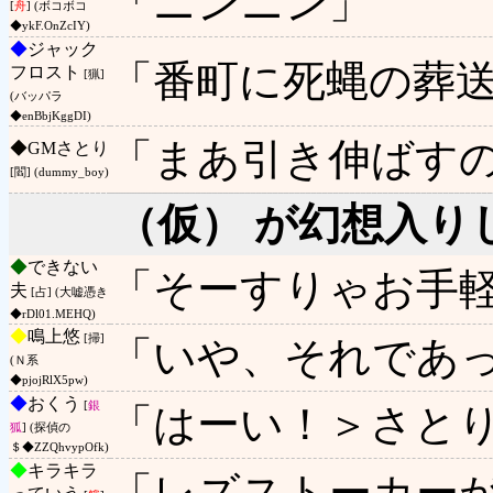
「ニンニン」
[
舟
] (ボコボコ
◆ykF.OnZcIY)
◆
ジャック
「番町に死蝿の葬
フロスト
[猟]
(バッパラ
◆enBbjKggDI)
「まあ引き伸ばす
◆
GMさとり
[閻] (dummy_boy)
（仮） が幻想入り
◆
できない
「そーすりゃお手
夫
[占] (大嘘憑き
◆rDl01.MEHQ)
◆
鳴上悠
[掃]
「いや、それであ
(Ｎ系
◆pjojRlX5pw)
◆
おくう
[
銀
「はーい！＞さと
狐
] (探偵の
＄◆ZZQhvypOfk)
◆
キラキラ
「レズストーカー