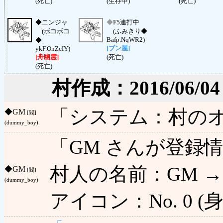
(死亡)
(生存中)
(死亡)
◆
ニンジャ
◆
F5連打中
(ボコボコ
(ふみきり◆
Bafp.NqWR2)
◆
[ブン屋]
ykF.OnZcIY)
[舟幽霊]
(死亡)
(死亡)
村作成：2016/06/04 (S
「システム：村の
◆
GM
[閻]
(dummy_boy)
「GM さんが登録
村人の名前：GM →
◆
GM
[閻]
(dummy_boy)
アイコン：No. 0 (身