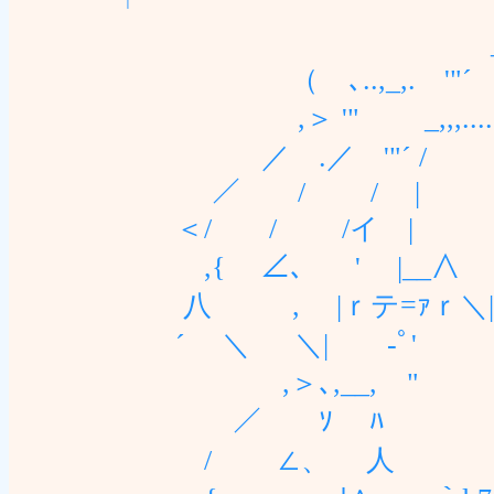
「
_,,.. -─- 
（ゝ､..,_,. 
,＞ '" _,,,......,.
／ .／ '"´ /
／ / / | | ｰ-
＜/ / /イ | |ヽ.
,{ ∠、 ' |__∧ /|ｧｔ
八 , |ｒテ=ｧｒ＼|
´ ＼ ＼| ゞ-ﾟ' "
,＞､,__,ゝ" 
／ ｿ ﾊ r‐､ 
/ ∠、 人 ／ ! /