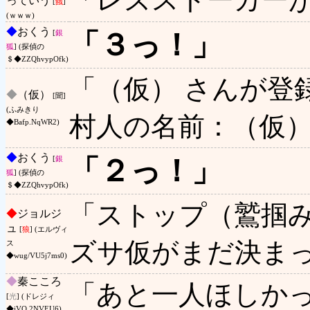
っていう
[
餓
]
(ｗｗｗ)
◆
おくう
「３っ！」
[
銀
狐
] (探偵の
＄◆ZZQhvypOfk)
「（仮） さんが登
◆
（仮）
[聞]
(ふみきり
村人の名前：（仮） 
◆Bafp.NqWR2)
◆
おくう
「２っ！」
[
銀
狐
] (探偵の
＄◆ZZQhvypOfk)
「ストップ（鷲掴
◆
ジョルジ
ュ
[
狼
] (エルヴィ
ズサ仮がまだ決ま
ス
◆wug/VU5j7ms0)
◆
秦こころ
「あと一人ほしか
[
光
] (ドレジィ
◆jVO.2NVEU6)