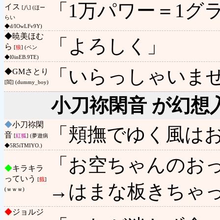
「1万パワー＝1グ
イス
[八] (ほー
らい
◆d/IOwLFv9Y)
◆
暁美ほむ
「よろしく」
ら
[
狼
] (ベン
◆l0inEB.9TE)
「いらっしゃいま
◆
GMさとり
[閻] (dummy_boy)
小刀祢閑音 が幻想
◆
小刀祢閑
「頬撫でゆく風は
音
[
紅狐
] (夢遊病
◆5R5iTMIYO.)
「お空ちゃんのお
◆
キラキラ
っていう
[
餓
]
→はまな板きちゃ
(ｗｗｗ)
◆
ジョルジ