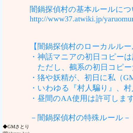
闇鍋探偵村の基本ルールにつ
http://www37.atwiki.jp/yaruomu
【闇鍋探偵村のローカルルー
・神話マニアの初日コピーは
ただし、鵺系の初日コピー
・狢や妖精が、初日に私（G
・いわゆる『村人騙り』、村
・昼間のAA使用は許可しま
－闇鍋探偵村の特殊ルール－
◆
GMさとり