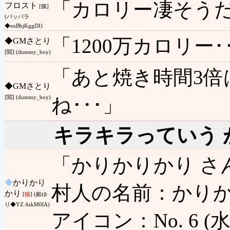
「カロリー凄そうだ
フロスト
[猟]
(バッパラ
◆enBbjKggDI)
「1200万カロリー･
◆
GMさとり
[閻] (dummy_boy)
「あと焼き時間3
◆
GMさとり
ね･･･」
[閻] (dummy_boy)
キラキラっていう 
「かりかりかり さ
◆
かりかり
村人の名前：かりか
かり
[
狼
] (銀ゆ
り◆YZ.4zkM0lA)
アイコン：No. 6 (水色