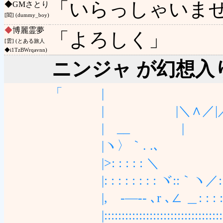
「いらっしゃいま
◆
GMさとり
[閻] (dummy_boy)
◆
博麗霊夢
「よろしく」
[雲] (とある旅人
◆i1TzBWrqavnn)
ニンジャ が幻想入
「 | 
| |＼∧／|／
| __ | 
|ヽ〉｀. .
|>: : : : : ＼
|: : : : : : : : ヾ::｀ヽ／: : :
|, -―‐- ､r ､∠ 
|::::::::::::::::::::::::::::::::