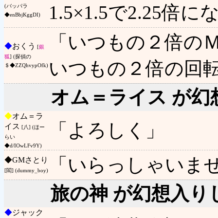
1.5×1.5で2.25
(バッパラ
◆enBbjKggDI)
「いつもの２倍の
◆
おくう
[
銀
狐
] (探偵の
いつもの２倍の回
＄◆ZZQhvypOfk)
オム＝ライス が幻
◆
オム＝ラ
「よろしく」
イス
[八] (ほー
らい
◆d/IOwLFv9Y)
「いらっしゃいま
◆
GMさとり
[閻] (dummy_boy)
旅の神 が幻想入り
◆
ジャック