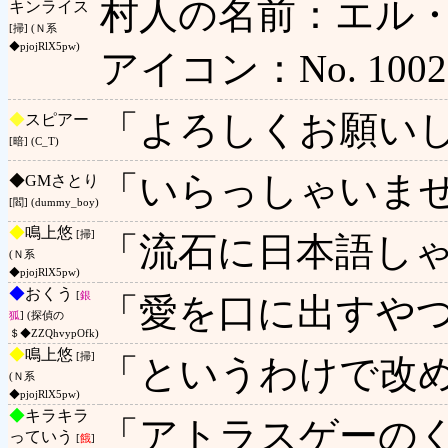
村人の名前：エル・
キンライス
[掃] (Ｎ系
◆pjojRlX5pw)
アイコン：No. 1002
「よろしくお願い
◆
スピアー
[暗] (C_T)
「いらっしゃいま
◆
GMさとり
[閻] (dummy_boy)
◆
鳴上悠
[掃]
「流石に日本語し
(Ｎ系
◆pjojRlX5pw)
◆
おくう
[
銀
「愛を口に出すや
狐
] (探偵の
＄◆ZZQhvypOfk)
◆
鳴上悠
[掃]
「というわけで改
(Ｎ系
◆pjojRlX5pw)
◆
キラキラ
「アトラスゲーの
っていう
[
餓
]