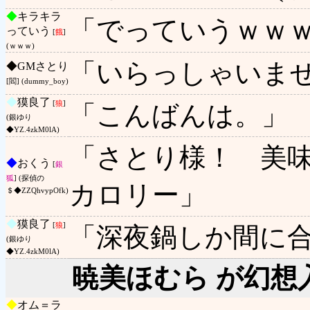
◆
キラキラ
「でっていうｗｗ
っていう
[
餓
]
(ｗｗｗ)
「いらっしゃいま
◆
GMさとり
[閻] (dummy_boy)
◆
獏良了
[
狼
]
「こんばんは。」
(銀ゆり
◆YZ.4zkM0lA)
「さとり様！ 美
◆
おくう
[
銀
狐
] (探偵の
カロリー」
＄◆ZZQhvypOfk)
◆
獏良了
[
狼
]
「深夜鍋しか間に
(銀ゆり
◆YZ.4zkM0lA)
暁美ほむら が幻想
◆
オム＝ラ