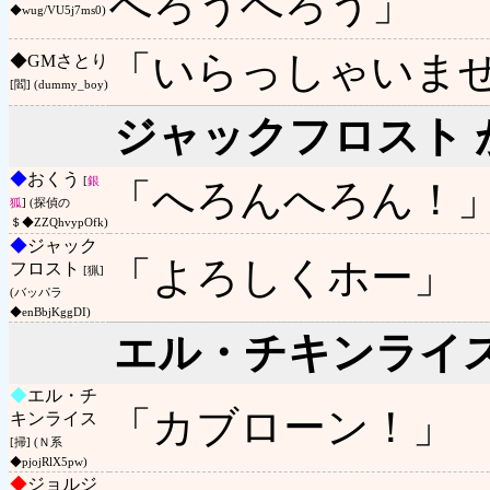
へろうへろう」
◆wug/VU5j7ms0)
「いらっしゃいま
◆
GMさとり
[閻] (dummy_boy)
ジャックフロスト 
◆
おくう
[
銀
「へろんへろん！
狐
] (探偵の
＄◆ZZQhvypOfk)
◆
ジャック
「よろしくホー」
フロスト
[猟]
(バッパラ
◆enBbjKggDI)
エル・チキンライス
◆
エル・チ
「カブローン！」
キンライス
[掃] (Ｎ系
◆pjojRlX5pw)
◆
ジョルジ