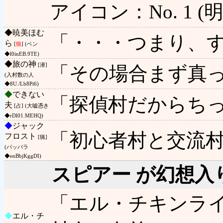
アイコン：No. 1 (明
◆
暁美ほむ
「・・・つまり、
ら
[
狼
] (ベン
◆l0inEB.9TE)
◆
旅の神
[潜]
「その場合まず真
(入村数の人
◆8U./Lb8Pi6)
◆
できない
「探偵村だからち
夫
[占] (大嘘憑き
◆rDl01.MEHQ)
◆
ジャック
「初心者村と交流村
フロスト
[猟]
(バッパラ
◆enBbjKggDI)
スピアー が幻想入
「エル・チキンライ
◆
エル・チ