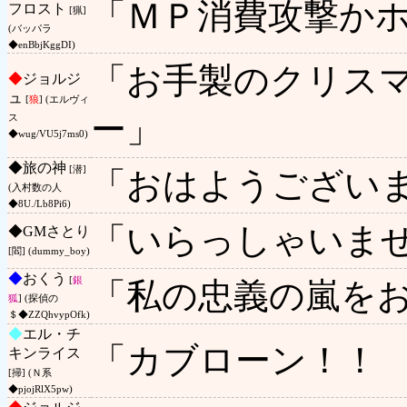
「ＭＰ消費攻撃かホ
フロスト
[猟]
(バッパラ
◆enBbjKggDI)
「お手製のクリス
◆
ジョルジ
ュ
[
狼
] (エルヴィ
ー」
ス
◆wug/VU5j7ms0)
◆
旅の神
[潜]
「おはようござい
(入村数の人
◆8U./Lb8Pi6)
「いらっしゃいま
◆
GMさとり
[閻] (dummy_boy)
◆
おくう
[
銀
「私の忠義の嵐を
狐
] (探偵の
＄◆ZZQhvypOfk)
◆
エル・チ
「カブローン！！
キンライス
[掃] (Ｎ系
◆pjojRlX5pw)