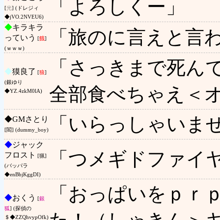
「よろしくー」
[
光
] (ドレジィ
◆jVO.2NVEU6)
◆
キラキラ
「旅のに言えと言
っていう
[
餓
]
(ｗｗｗ)
「さっきまで死ん
◆
獏良了
[
狼
]
(銀ゆり
全部食べちゃえ＜
◆YZ.4zkM0lA)
「いらっしゃいま
◆
GMさとり
[閻] (dummy_boy)
◆
ジャック
「つメギドファイヤ
フロスト
[猟]
(バッパラ
◆enBbjKggDI)
「おっぱいをｐｒ
◆
おくう
[
銀
狐
] (探偵の
＄◆ZZQhvypOfk)