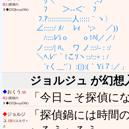
ｳ＼ ,-ﾌ
狐
] (探偵の
ﾌ ＞-‐＜´ ﾌ
＄◆ZZQhvypOfk)
ﾌ.ｱ::::::::::::人:::::｀ヽ〉
∠:::::/ ﾒ/ ﾚｨ ';> ／))
/::::ﾚ'i o o !ﾊl／／/
ノ::::/| ﾊ､ ワ ノ:::/- : :/
＼ﾍ.ﾚ'´｀!こｿヽ::/::+ : /
`rく__'´）:(|):(｀Yi７:／」
ジョルジュ が幻想
◆
おくう
[
銀
「今日こそ探偵に
狐
] (探偵の
＄◆ZZQhvypOfk)
「探偵鍋には時間
◆
ジョルジ
ュ
[
狼
] (エルヴィ
ス