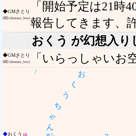
「開始予定は21時4
◆
GMさとり
報告してきます、
[閻] (dummy_boy)
おくう が幻想入り
「いらっしゃいお
◆
GMさとり
[閻] (dummy_boy)
「 お
く
う
ち
ゃ
ん
◆
おくう
[
銀