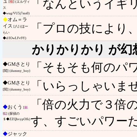
「なんというイギ
ュ
[
狼
] (エルヴィ
ス
◆wug/VU5j7ms0)
◆
オム＝ラ
「プロの技により
イス
[八] (ほー
らい
◆d/IOwLFv9Y)
かりかりかり が幻
「そもそも何のパ
◆
GMさとり
[閻] (dummy_boy)
「いらっしゃいま
◆
GMさとり
[閻] (dummy_boy)
「倍の火力で３倍
◆
おくう
[
銀
狐
] (探偵の
す、すごいパワー
＄◆ZZQhvypOfk)
◆
ジャック