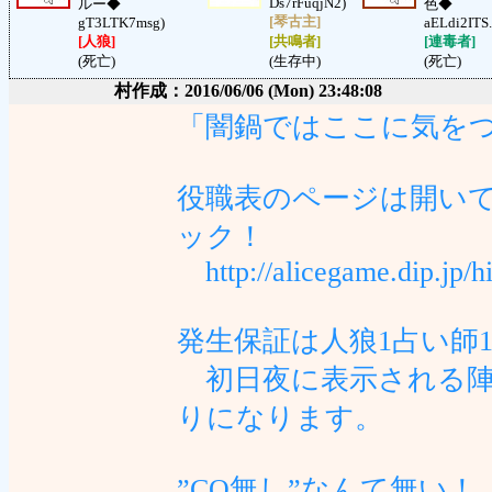
Ds7rFuqjN2)
ルー◆
色◆
[琴古主]
gT3LTK7msg)
aELdi2ITS.
[人狼]
[共鳴者]
[連毒者]
(死亡)
(生存中)
(死亡)
村作成：2016/06/06 (Mon) 23:48:08
「闇鍋ではここに気を
役職表のページは開い
ック！
http://alicegame.dip.jp/hi
発生保証は人狼1占い師
初日夜に表示される陣
りになります。
”CO無し”なんて無い