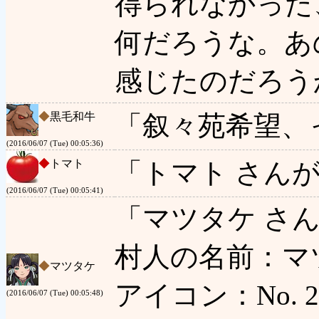
得られなかった
何だろうな。あ
感じたのだろう
◆
黒毛和牛
「叙々苑希望、
(2016/06/07 (Tue) 00:05:36)
◆
トマト
「トマト さん
(2016/06/07 (Tue) 00:05:41)
「マツタケ さ
村人の名前：マ
◆
マツタケ
アイコン：No. 22
(2016/06/07 (Tue) 00:05:48)