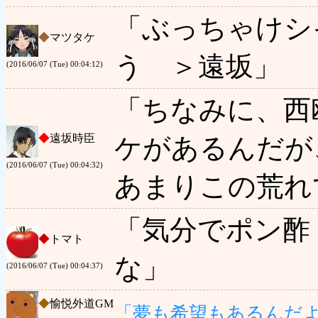
「ぶっちゃけシ
◆
マツタケ
う ＞遠坂」
(2016/06/07 (Tue) 00:04:12)
「ちなみに、西
◆
遠坂時臣
ケがあるんだが
(2016/06/07 (Tue) 00:04:32)
あまりこの荒れ
「気分でポン酢
◆
トマト
な」
(2016/06/07 (Tue) 00:04:37)
◆
愉悦外道GM
「夢も希望もあるんだ