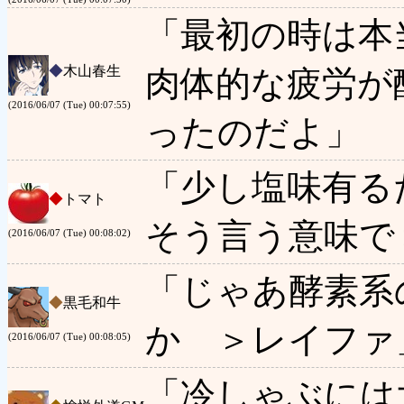
「最初の時は本
◆
木山春生
肉体的な疲労が
(2016/06/07 (Tue) 00:07:55)
ったのだよ」
「少し塩味有る
◆
トマト
そう言う意味で
(2016/06/07 (Tue) 00:08:02)
「じゃあ酵素系
◆
黒毛和牛
か ＞レイファ
(2016/06/07 (Tue) 00:08:05)
「冷しゃぶには