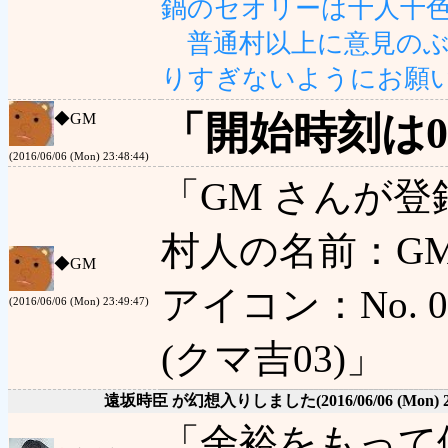
鍋のセオリーは十人十
普通村以上に意見のぶ
りすぎないようにお願
「開始時刻は0:
◆
GM
(2016/06/06 (Mon) 23:48:44)
「GM さんが
村人の名前：GM
◆
GM
アイコン：No. 0 
(2016/06/06 (Mon) 23:49:47)
(クマ吉03)」
遠坂時臣 が幻想入りしました
(2016/06/06 (Mon) 
「余裕をもって