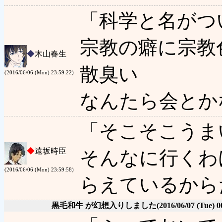
「科学と名がつ
宗教の癖に宗教
◆
木山春生
散臭い
(2016/06/06 (Mon) 23:59:22)
なんたら会とか
「そこそこうま
◆
遠坂時臣
そんなに行くわ
(2016/06/06 (Mon) 23:59:58)
らえているから
黒毛和牛 が幻想入りしました
(2016/06/07 (Tue) 0