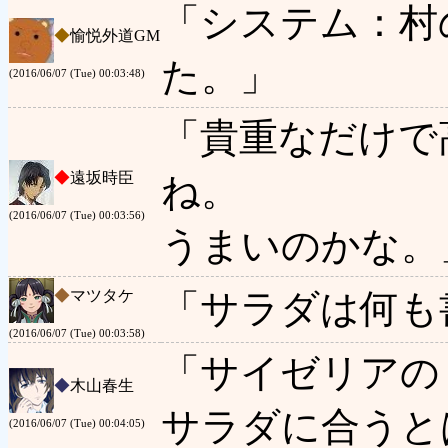
「システム：村
◆
愉悦外道GM
た。」
(2016/06/07 (Tue) 00:03:48)
「貴重なだけで
◆
遠坂時臣
ね。
(2016/06/07 (Tue) 00:03:56)
うまいのかな。
◆
マツタケ
「サラダは何も
(2016/06/07 (Tue) 00:03:58)
「サイゼリアの
◆
木山春生
サラダに合うと
(2016/06/07 (Tue) 00:04:05)