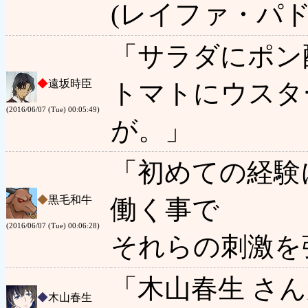
(レイファ・パ
「サラダにポン
◆
遠坂時臣
トマトにウスタ
(2016/06/07 (Tue) 00:05:49)
が。」
「初めての経験
◆
黒毛和牛
働く事で
(2016/06/07 (Tue) 00:06:28)
それらの刺激を
「木山春生 さ
◆
木山春生