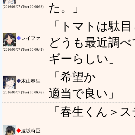
た。」
(2016/06/07 (Tue) 00:06:38)
「トマトは駄目
◆
レイファ
どうも最近調べ
(2016/06/07 (Tue) 00:06:41)
ギーらしい」
「希望か
◆
木山春生
適当で良い」
(2016/06/07 (Tue) 00:06:42)
「春生くん＞ス
◆
遠坂時臣