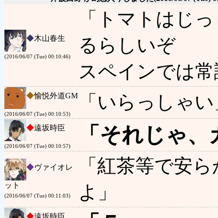
「トマトはじっ
◆
木山春生
るらしいぞ
(2016/06/07 (Tue) 00:10:46)
スペインでは常
◆
愉悦外道GM
「いらっしゃい
(2016/06/07 (Tue) 00:10:53)
「それじゃ、
◆
遠坂時臣
(2016/06/07 (Tue) 00:10:57)
「紅茶等で安ら
◆
ヴァイオレ
ット
よ」
(2016/06/07 (Tue) 00:11:03)
◆
遠坂時臣