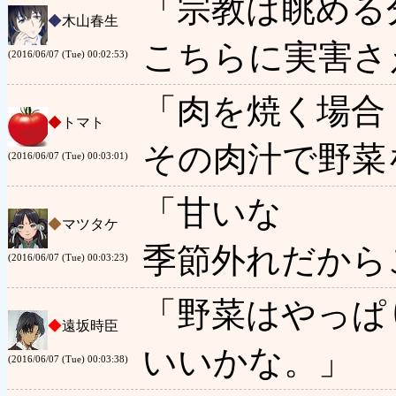
「宗教は眺める
◆
木山春生
こちらに実害さ
(2016/06/07 (Tue) 00:02:53)
「肉を焼く場合
◆
トマト
その肉汁で野菜
(2016/06/07 (Tue) 00:03:01)
「甘いな
◆
マツタケ
季節外れだから
(2016/06/07 (Tue) 00:03:23)
「野菜はやっぱ
◆
遠坂時臣
いいかな。」
(2016/06/07 (Tue) 00:03:38)