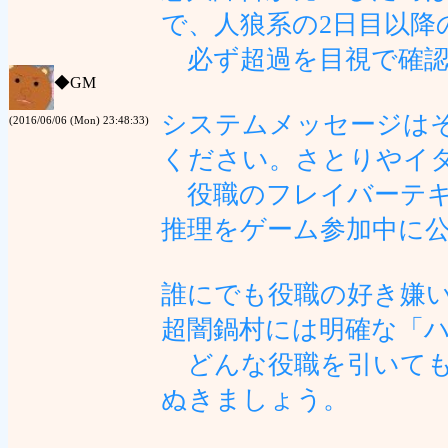
で、人狼系の2日目以降
必ず超過を目視で確認
◆
GM
システムメッセージは
(2016/06/06 (Mon) 23:48:33)
ください。さとりやイ
役職のフレイバーテキ
推理をゲーム参加中に
誰にでも役職の好き嫌
超闇鍋村には明確な「
どんな役職を引いても
ぬきましょう。