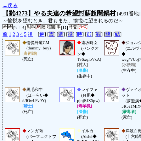
←戻る
【雛4273】やる夫達の希望封蘇超闇鍋村
[4991番地]
～愉悦を望むとき、君もまた、愉悦に望まれるのだ～
[5：3]
[D]
前
1
2
3
4
5
後
[
逆
] [
霊
] [
逝
] [
役
] [
時
] [
顔
] [
観
] [
狼
] [
結
]
◆
愉悦外道GM
◆
遠坂時臣
◆
ジョル
(dummy_boy)
(センクオ
(エルヴ
[奇術師]
ン◆
◆
(死亡)
TvSxql5VxA)
wug/VU5j7
[村人]
[氷妖精]
[凍傷]
(生存中)
(生存中)
◆
黒毛和牛
◆
レイファ
◆
ヴァイ
(ほーらい◆
(Ｎ系◆
ット
d/IOwLFv9Y)
pjojRlX5pw)
(夢遊病
[騎士]
[寿羊狐]
5R5iTMIY
(死亡)
[凍傷]
[潜毒者]
(死亡)
(死亡)
◆
マンガ肉
◆
イルカ
◆
岸波白
(パーフェクトブ
(Alsiel◆
(十六時