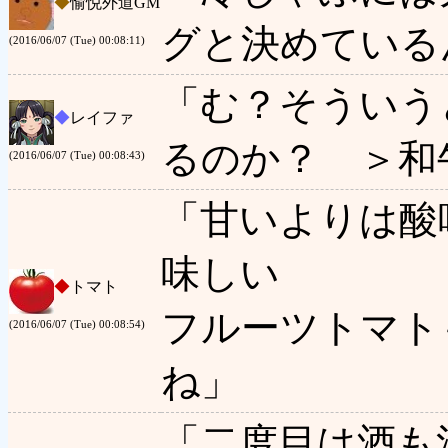
◆
愉悦外道GM
グと決めている
(2016/06/07 (Tue) 00:08:11)
「む？そういう
◆
レイファ
るのか？ ＞和
(2016/06/07 (Tue) 00:08:43)
「甘いよりは酸
味しい
◆
トマト
フルーツトマト
(2016/06/07 (Tue) 00:08:54)
ね」
「二度目は酒も