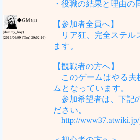
・役職の結果と理由の
◆
GM
[
鏡
]
【参加者全員へ】
(dummy_boy)
リア狂、完全ステルス
(2016/06/09 (Thu) 20:02:16)
ます。
【観戦者の方へ】
このゲームはやる夫板
ムとなっています。
参加希望者は、下記の
ださい。
http://www37.atwiki.jp/
＜初心者の方へ＞