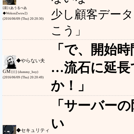
[巫] (あうるべあ
少し顧客データ
◆WokonZwxw2)
(2016/06/09 (Thu) 20:20:30)
こう」
「で、開始時
◆
やらない夫
…流石に延長
GM
[
鏡
] (dummy_boy)
(2016/06/09 (Thu) 20:20:49)
か！」
「サーバーの
い
◆
セキュリティ