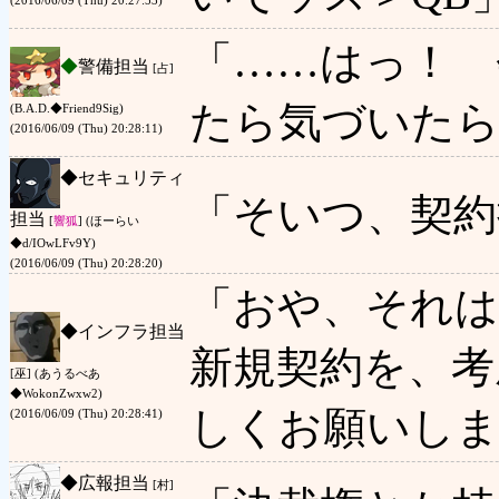
(2016/06/09 (Thu) 20:27:53)
「……はっ！ 
◆
警備担当
[占]
たら気づいたら
(B.A.D.◆Friend9Sig)
(2016/06/09 (Thu) 20:28:11)
◆
セキュリティ
「そいつ、契約
担当
[
響狐
] (ほーらい
◆d/IOwLFv9Y)
(2016/06/09 (Thu) 20:28:20)
「おや、それは
◆
インフラ担当
新規契約を、考
[巫] (あうるべあ
◆WokonZwxw2)
しくお願いしま
(2016/06/09 (Thu) 20:28:41)
◆
広報担当
[村]