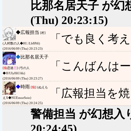
比那名居天子 が幻
(Thu) 20:23:15)
◆
広報担当
[村]
「でも良く考え
(入村数の人◆8U./Lb8Pi6)
(2016/06/09 (Thu) 20:23:23)
◆
比那名居天子
「こんばんはー
[
狼
恋迷
恋
] (弓の人
◆H/UIyHiUAk)
(2016/06/09 (Thu) 20:23:27)
◆
時雨
[
狼
] (ぬえも
「広報担当を焼
えΧ◆NUEmoeSoio)
(2016/06/09 (Thu) 20:24:25)
警備担当 が幻想入
20:24:45)