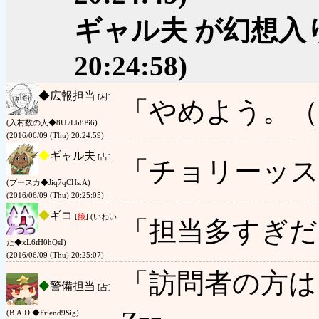
ギャル夫 が幻想入
20:24:58)
◆
広報担当
[村]
「やめよう。（
(入村数の人◆8U./Lb8Pi6)
(2016/06/09 (Thu) 20:24:59)
◆
ギャル夫
[占]
「チョリーッス
(プースカ◆Jiq7qCHs.A)
(2016/06/09 (Thu) 20:25:05)
◆
ギコ
[
餓
] (いわい
「担当多すぎだ
た◆xL6tH0hQsI)
(2016/06/09 (Thu) 20:25:07)
「訪問者の方は
◆
警備担当
[占]
(B.A.D.◆Friend9Sig)