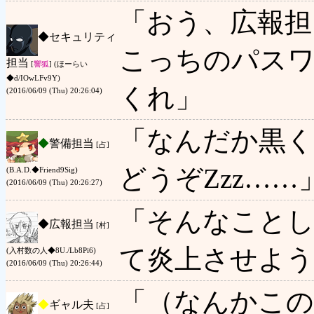
「おう、広報担
◆
セキュリティ
こっちのパスワ
担当
[
響狐
] (ほーらい
◆d/IOwLFv9Y)
くれ」
(2016/06/09 (Thu) 20:26:04)
「なんだか黒く
◆
警備担当
[占]
どうぞZzz……
(B.A.D.◆Friend9Sig)
(2016/06/09 (Thu) 20:26:27)
「そんなこと
◆
広報担当
[村]
て炎上させよう
(入村数の人◆8U./Lb8Pi6)
(2016/06/09 (Thu) 20:26:44)
「（なんかこの
◆
ギャル夫
[占]