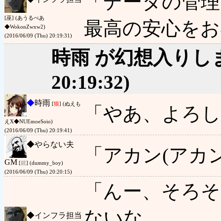
「データの管理
[巫] (あうるべあ
最高の安心をお
◆WokonZwxw2)
(2016/06/09 (Thu) 20:19:31)
時雨 が幻想入りし
20:19:32)
◆
時雨
[
狼
] (ぬえも
「やあ、よろし
えΧ◆NUEmoeSoio)
(2016/06/09 (Thu) 20:19:41)
◆
やらない夫
「アカン(アカン
GM
[
鏡
] (dummy_boy)
(2016/06/09 (Thu) 20:20:15)
「んー、そろそ
ないな
◆
インフラ担当