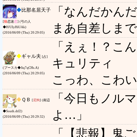
「なんだかんだ
◆
比那名居天子
[
狼
恋迷
恋
] (弓の人
まあ自差しま
◆H/UIyHiUAk)
(2016/06/09 (Thu) 20:29:05)
「えぇ！？こん
◆
ギャル夫
[占]
キュリティ
(プースカ◆Jiq7qCHs.A)
(2016/06/09 (Thu) 20:29:05)
こっわ、こわい
「今日もノルマ
◆
ＱＢ
[
尼狗
] (南辺
よ…」
◆South.dtJ2)
(2016/06/09 (Thu) 20:29:32)
「【悲報】鬼ご