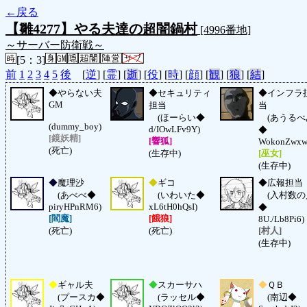
←戻る
【雛4277】やる夫達の超闇鍋村
[4996番地]
～サーバー防衛戦～
[5：3]
前
1
2
3
4
5
後
[
逆
] [
霊
] [
逝
] [
役
] [
時
] [
顔
] [
観
] [
狼
] [
結
]
◆
やらない夫
◆
セキュリティ
◆
インフラ
GM
担当
当
(ほーらい◆
(あうるべ
(dummy_boy)
d/IOwLFv9Y)
◆
[鏡妖精]
[響狐]
WokonZwxw
(死亡)
(生存中)
[巫女]
(生存中)
◆
魔理沙
◆
ギコ
◆
広報担当
(あべべ◆
(いわいた◆
(入村数の
piryHPnRM6)
xL6tH0hQsI)
◆
[閻魔]
[餓狼]
8U./Lb8Pi6)
(死亡)
(死亡)
[村人]
(生存中)
◆
ギャル夫
◆
スカーサハ
◆
ＱＢ
(プースカ◆
(ラッセル◆
(南辺◆