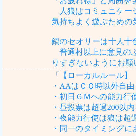
「お疲れ様」と周囲を
人狼はコミュニケーシ
気持ちよく遊ぶための
鍋のセオリーは十人十
普通村以上に意見のぶ
りすぎないようにお願
「【ローカルルール】
・AAはＣＯ時以外自由
・初日ＧＭへの能力行
・昼投票は超過200以
・夜能力行使は狼は超過
・同一のタイミングに