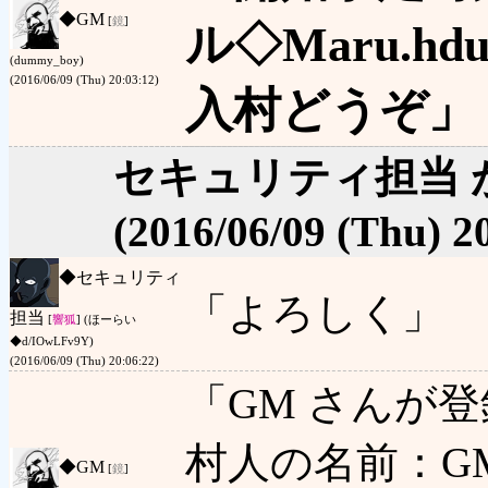
◆
GM
[
鏡
]
ル◇Maru.hd
(dummy_boy)
(2016/06/09 (Thu) 20:03:12)
入村どうぞ」
セキュリティ担当 
(2016/06/09 (Thu) 2
◆
セキュリティ
「よろしく」
担当
[
響狐
] (ほーらい
◆d/IOwLFv9Y)
(2016/06/09 (Thu) 20:06:22)
「GM さんが
村人の名前：GM
◆
GM
[
鏡
]