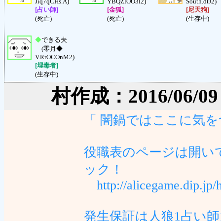
Jiq7qCHs.A)
YBQZlOO3l2)
South.dtJ2)
[占い師]
[金狐]
[尼天狗]
(死亡)
(死亡)
(生存中)
◆
できる夫
(零月◆
V.RrOCOnM2)
[埋毒者]
(生存中)
村作成：2016/06/09 (
「 闇鍋ではここに気
役職表のページは開い
ック！
http://alicegame.dip.jp/h
発生保証は人狼1占い