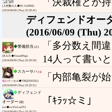
「決裁権とか持
(入村数の人◆8U./Lb8Pi6)
(2016/06/09 (Thu) 20:28:41)
ディフェンドオー
(2016/06/09 (Thu) 2
「多分数え間違
◆
警備担当
[占]
14人って書い
(B.A.D.◆Friend9Sig)
(2016/06/09 (Thu) 20:28:50)
◆
スカーサハ
[
金
「内部亀裂が始
狐
] (ラッセル◆YBQZlOO3l2)
(2016/06/09 (Thu) 20:28:51)
◆
ディフェンド
「ｷﾗｯ☆ミ」
オーダー
[隠]
(ort◆zwYfoLniOY)
(2016/06/09 (Thu) 20:28:57)