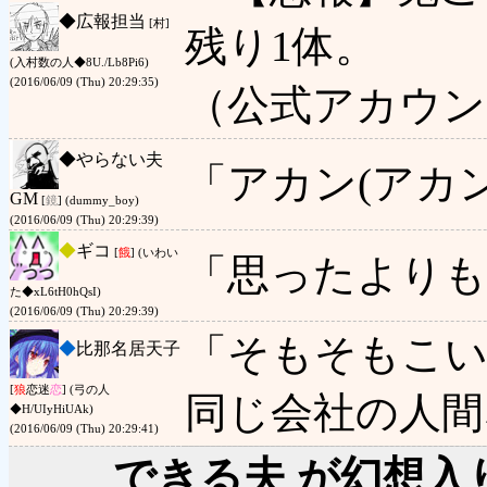
◆
広報担当
[村]
残り1体。
(入村数の人◆8U./Lb8Pi6)
(2016/06/09 (Thu) 20:29:35)
（公式アカウン
◆
やらない夫
「アカン(アカ
GM
[
鏡
] (dummy_boy)
(2016/06/09 (Thu) 20:29:39)
◆
ギコ
[
餓
] (いわい
「思ったより
た◆xL6tH0hQsI)
(2016/06/09 (Thu) 20:29:39)
「そもそもこ
◆
比那名居天子
[
狼
恋迷
恋
] (弓の人
同じ会社の人間
◆H/UIyHiUAk)
(2016/06/09 (Thu) 20:29:41)
できる夫 が幻想入