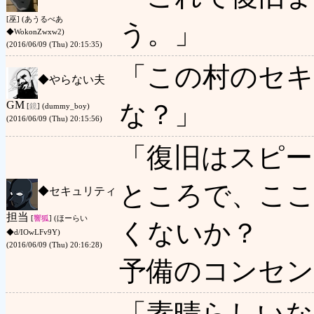
[巫] (あうるべあ
う。」
◆WokonZwxw2)
(2016/06/09 (Thu) 20:15:35)
「この村のセ
◆
やらない夫
GM
な？」
[
鏡
] (dummy_boy)
(2016/06/09 (Thu) 20:15:56)
「復旧はスピー
ところで、ここ
◆
セキュリティ
担当
[
響狐
] (ほーらい
くないか？
◆d/IOwLFv9Y)
(2016/06/09 (Thu) 20:16:28)
予備のコンセ
「素晴らしいな