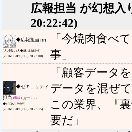
広報担当 が幻想入
20:22:42)
「今焼肉食べて
◆
広報担当
[村]
事」
(入村数の人◆8U./Lb8Pi6)
(2016/06/09 (Thu) 20:23:00)
「顧客データを
データを混ぜ
◆
セキュリティ
担当
[
響狐
] (ほーらい
この業界、『裏
◆d/IOwLFv9Y)
(2016/06/09 (Thu) 20:23:15)
要だ」