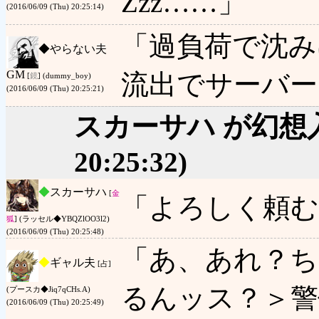
Zzz……」
(2016/06/09 (Thu) 20:25:14)
「過負荷で沈み
◆
やらない夫
GM
流出でサーバー
[
鏡
] (dummy_boy)
(2016/06/09 (Thu) 20:25:21)
スカーサハ が幻想
20:25:32)
◆
スカーサハ
[
金
「よろしく頼む
狐
] (ラッセル◆YBQZlOO3l2)
(2016/06/09 (Thu) 20:25:48)
「あ、あれ？ち
◆
ギャル夫
[占]
るんッス？＞警
(プースカ◆Jiq7qCHs.A)
(2016/06/09 (Thu) 20:25:49)