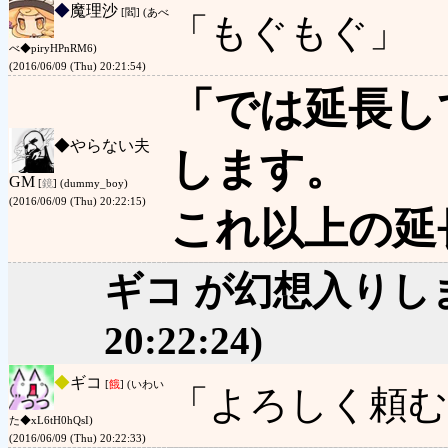
◆
魔理沙
[閻] (あべ
「もぐもぐ」
べ◆piryHPnRM6)
(2016/06/09 (Thu) 20:21:54)
「では延長して
◆
やらない夫
します。
GM
[
鏡
] (dummy_boy)
(2016/06/09 (Thu) 20:22:15)
これ以上の延
ギコ が幻想入りし
20:22:24)
◆
ギコ
[
餓
] (いわい
「よろしく頼む
た◆xL6tH0hQsI)
(2016/06/09 (Thu) 20:22:33)