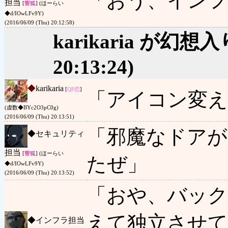
「おう、インフ
担当
[
響狐
] (ほーらい
◆d/IOwLFv9Y)
(2016/06/09 (Thu) 20:12:58)
karikaria が幻
20:13:24)
◆
karikaria
[
QP
恋
]
「アイコン変え
(虚数◆BYc2O3pC0g)
(2016/06/09 (Thu) 20:13:51)
「邪魔なドア
◆
セキュリティ
担当
[
響狐
] (ほーらい
たぜ」
◆d/IOwLFv9Y)
(2016/06/09 (Thu) 20:13:52)
「おや、バッ
えて独立させ
◆
インフラ担当