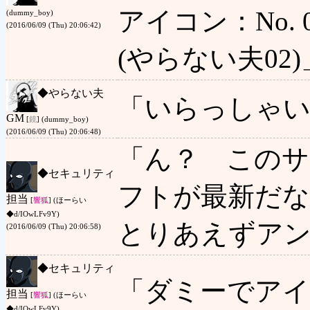
アイコン：No. 0
(dummy_boy)
(2016/06/09 (Thu) 20:06:42)
(やらない夫02)
◆
やらない夫
「いらっしゃい
GM
[
鏡
] (dummy_boy)
(2016/06/09 (Thu) 20:06:48)
「ん？ このサ
◆
セキュリティ
フトが最新だな
担当
[
響狐
] (ほーらい
◆d/IOwLFv9Y)
とりあえずア
(2016/06/09 (Thu) 20:06:58)
◆
セキュリティ
「ダミーでア
担当
[
響狐
] (ほーらい
◆d/IOwLFv9Y)