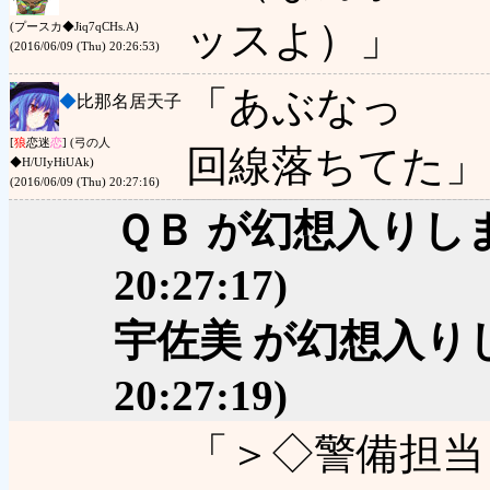
ッスよ）」
(プースカ◆Jiq7qCHs.A)
(2016/06/09 (Thu) 20:26:53)
「あぶなっ
◆
比那名居天子
[
狼
恋迷
恋
] (弓の人
回線落ちてた」
◆H/UIyHiUAk)
(2016/06/09 (Thu) 20:27:16)
ＱＢ が幻想入りし
20:27:17)
宇佐美 が幻想入り
20:27:19)
「＞◇警備担当