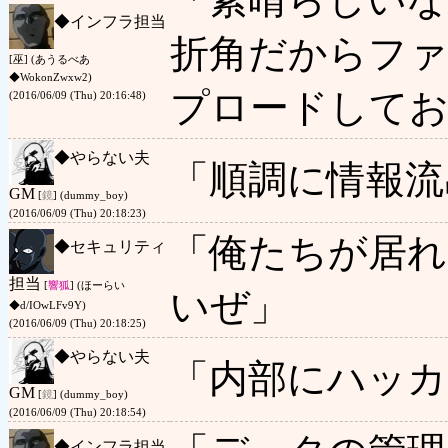
◆
インフラ担当
折角だからフ
[巫] (あうるべあ
◆WokonZwxw2)
プロードして
(2016/06/09 (Thu) 20:16:48)
◆
やらない夫
「順調に情報流
GM
[
鏡
] (dummy_boy)
(2016/06/09 (Thu) 20:18:23)
「俺たちが居れ
◆
セキュリティ
担当
[
響狐
] (ほーらい
いぜ」
◆d/IOwLFv9Y)
(2016/06/09 (Thu) 20:18:25)
◆
やらない夫
「内部にハッカ
GM
[
鏡
] (dummy_boy)
(2016/06/09 (Thu) 20:18:54)
◆
インフラ担当