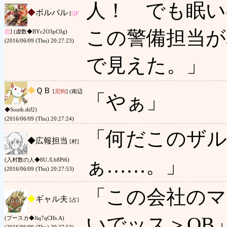
人！ でも眠い
◆
ボルバル
[
QP
この警備担当が
恋
] (虚数◆BYc2O3pC0g)
(2016/06/09 (Thu) 20:27:23)
で見えた。」
◆
ＱＢ
[
尼狗
] (南辺
「やぁ」
◆South.dtJ2)
(2016/06/09 (Thu) 20:27:24)
「何だこのザル
◆
広報担当
[村]
ぁ……。」
(入村数の人◆8U./Lb8Pi6)
(2016/06/09 (Thu) 20:27:53)
「この会社の
◆
ギャル夫
[占]
いでッス＞QB
(プースカ◆Jiq7qCHs.A)