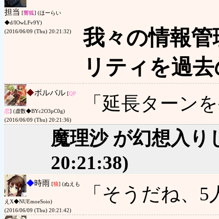
担当
[
響狐
] (ほーらい
◆d/IOwLFv9Y)
我々の情報管
(2016/06/09 (Thu) 20:21:32)
リティを過去
◆
ボルバル
[
QP
「延長ターンを
恋
] (虚数◆BYc2O3pC0g)
(2016/06/09 (Thu) 20:21:36)
魔理沙 が幻想入り
20:21:38)
◆
時雨
[
狼
] (ぬえも
「そうだね、5
えΧ◆NUEmoeSoio)
(2016/06/09 (Thu) 20:21:42)