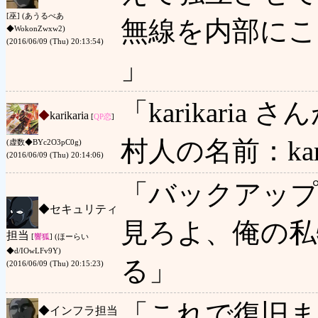
[巫] (あうるべあ
無線を内部にこ
◆WokonZwxw2)
(2016/06/09 (Thu) 20:13:54)
」
「karikari
◆
karikaria
[
QP
恋
]
村人の名前：kari
(虚数◆BYc2O3pC0g)
(2016/06/09 (Thu) 20:14:06)
「バックアップ
◆
セキュリティ
見ろよ、俺の私
担当
[
響狐
] (ほーらい
◆d/IOwLFv9Y)
る」
(2016/06/09 (Thu) 20:15:23)
「これで復旧ま
◆
インフラ担当