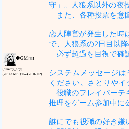
守」。人狼系以外の夜
また、各種投票を意図
恋人陣営が発生した時
で、人狼系の2日目以
必ず超過を目視で確認
◆
GM
[
鏡
]
(dummy_boy)
システムメッセージは
(2016/06/09 (Thu) 20:02:02)
ください。さとりやイ
役職のフレイバーテキ
推理をゲーム参加中に
誰にでも役職の好き嫌