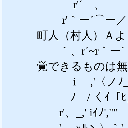
r'´ 、 、
r'｀ー´⌒ー
町人（村人）Ａよ
｀、r´~r｀ー
覚できるものは無
i ,'〈ノﾉ_-_
ﾉ /〈 ｲ「ﾋ_
r'、_,' iｲﾉ',
'-、r,ﾙヽ〉｀'