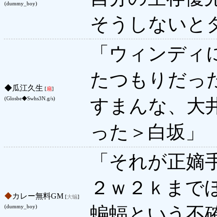
(dummy_boy)
そうしないと
「ウィンディ
たつもりだった
◆
瓜江久生
[
扇
]
すまんな、大
(Glosbe◆Swhs3N.g/s)
った＞白坂」
「それが正嫡
２ｗ２ｋまで
◆
カレー無料GM
[
大蝙
]
蝙蝠という不
(dummy_boy)