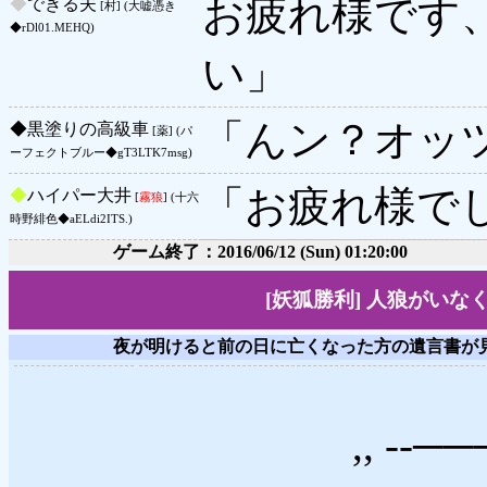
お疲れ様です
◆
できる夫
[村] (大嘘憑き
◆rDl01.MEHQ)
い」
「んン？オッ
◆
黒塗りの高級車
[薬] (パ
ーフェクトブルー◆gT3LTK7msg)
「お疲れ様で
◆
ハイパー大井
[
霧狼
] (十六
時野緋色◆aELdi2ITS.)
ゲーム終了：2016/06/12 (Sun) 01:20:00
[妖狐勝利] 人狼がい
夜が明けると前の日に亡くなった方の遺言書が
,, --───