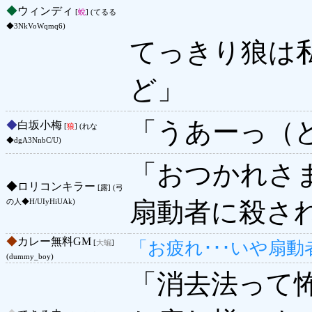
◆
ウィンディ
[
蛻
] (てるる
◆3NkVoWqmq6)
てっきり狼は
ど」
「うあーっ（
◆
白坂小梅
[
狼
] (れな
◆dgA3NnbC/U)
「おつかれさ
◆
ロリコンキラー
[露] (弓
扇動者に殺さ
の人◆H/UIyHiUAk)
◆
カレー無料GM
「お疲れ･･･いや扇
[
大蝙
]
(dummy_boy)
「消去法って