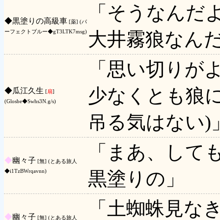
「そうなんだ
◆
黒塗りの高級車
[薬] (パ
大井霧狼なん
ーフェクトブルー◆gT3LTK7msg)
「思い切りが
少なくとも狼
◆
瓜江久生
[
扇
]
(Glosbe◆Swhs3N.g/s)
吊る気はない)
「まあ、して
◆
幽々子
[無] (とある旅人
黒塗りの」
◆i1TzBWrqavnn)
「土蜘蛛見な
◆
幽々子
[無] (とある旅人