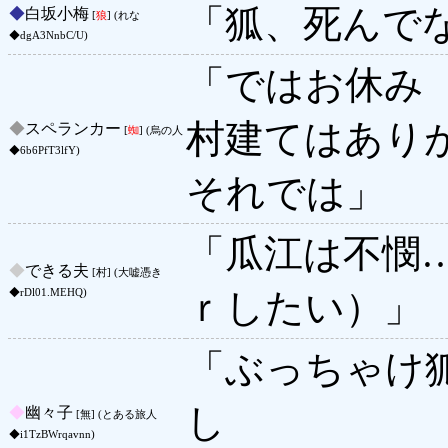
「狐、死んで
◆
白坂小梅
[
狼
] (れな
◆dgA3NnbC/U)
「ではお休み
村建てはあり
◆
スペランカー
[
蜘
] (烏の人
◆6b6PfT3lfY)
それでは」
「瓜江は不憫
◆
できる夫
[村] (大嘘憑き
ｒしたい）」
◆rDl01.MEHQ)
「ぶっちゃけ
し
◆
幽々子
[無] (とある旅人
◆i1TzBWrqavnn)