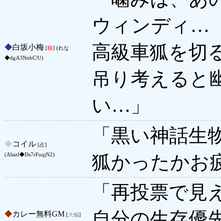
ウィンディ…
高級車狐を切
◆
白坂小梅
[
狼
] (れな
◆dgA3NnbC/U)
吊り考えると
い…」
「黒い神話生
◆
コイル
[占]
狐かったかお
(Alsiel◆Ds7rFuqjN2)
「再投票で見
自分の生存優先
◆
カレー無料GM
[
大蝙
]