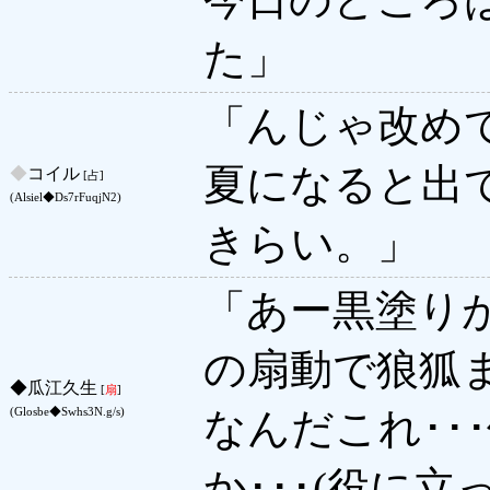
た」
「んじゃ改め
夏になると出
◆
コイル
[占]
(Alsiel◆Ds7rFuqjN2)
きらい。」
「あー黒塗り
の扇動で狼狐
◆
瓜江久生
[
扇
]
なんだこれ･･
(Glosbe◆Swhs3N.g/s)
か･･･(役に