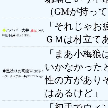
（GMが持っ
「それじゃお
◆
ハイパー大井
[
霧狼
] (十六
ＧＭは村立て
時野緋色◆aELdi2ITS.)
「まあ小梅狼
いかなかった
◆
黒塗りの高級車
[薬] (パ
性の方があり
ーフェクトブルー◆gT3LTK7msg)
はあるけど」
「初手でウィ