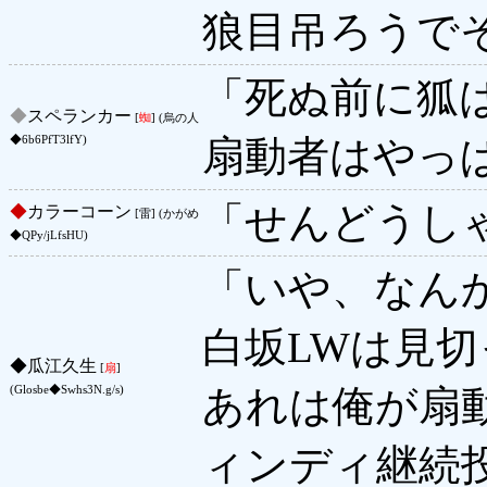
狼目吊ろうで
「死ぬ前に狐
◆
スペランカー
[
蜘
] (烏の人
扇動者はやっ
◆6b6PfT3lfY)
「せんどうし
◆
カラーコーン
[雷] (かがめ
◆QPy/jLfsHU)
「いや、なん
白坂LWは見
◆
瓜江久生
[
扇
]
あれは俺が扇
(Glosbe◆Swhs3N.g/s)
ィンディ継続投