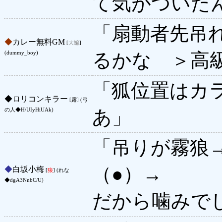
て気がついた
「扇動者先吊
◆
カレー無料GM
[
大蝙
]
るかな ＞高
(dummy_boy)
「狐位置はカ
◆
ロリコンキラー
[露] (弓
あ」
の人◆H/UIyHiUAk)
「吊りが霧狼→
（●）→
◆
白坂小梅
[
狼
] (れな
◆dgA3NnbC/U)
だから噛みで