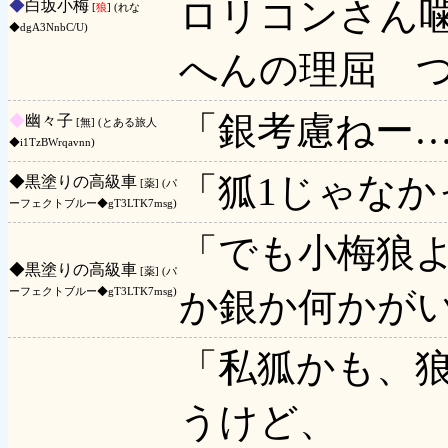
ロリコンさん
◆
白坂小梅
[
狼
] (れな
◆dgA3NnbC/U)
へんの理屈 
「銀考慮ねー…
◆
幽々子
[無] (とある旅人
◆i1TzBWrqavnn)
「狐1じゃなか
◆
黒塗りの高級車
[薬] (パ
ーフェクトブルー◆gT3LTK7msg)
「でも小梅狼
◆
黒塗りの高級車
[薬] (パ
か銀か何かが
ーフェクトブルー◆gT3LTK7msg)
「私狐かも、
うけど、