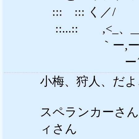
::: ::: く／
::...:: ,<_、_
｀ー,ー,～～
ー´ 
小梅、狩人、だよ
スペランカーさん
ィさん