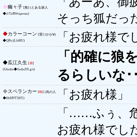
「あーあ、御
◆
幽々子
[無] (とある旅人
そっち狐だっ
◆i1TzBWrqavnn)
「お疲れ様で
◆
カラーコーン
[雷] (かがめ
◆QPy/jLfsHU)
「的確に狼
◆
瓜江久生
[
扇
]
るらしいな･･
(Glosbe◆Swhs3N.g/s)
「お疲れ様」
◆
スペランカー
[
蜘
] (烏の人
◆6b6PfT3lfY)
「……ふぅ、
お疲れ様でし