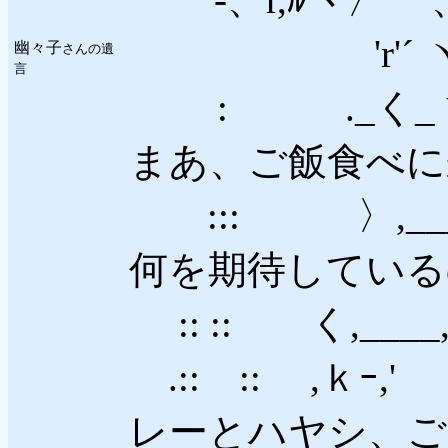
ゝ'r'´ ヽヽ
幽々子
さんの遺
言
: ._く_ヽ
まあ、ご飯食べに
::: 〉,_
何を期待している
:: :: く,_
.:: :: ,ｋ
レーとハヤシ、ご