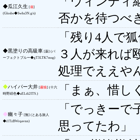
「ウィンディ
◆
瓜江久生
[
扇
]
否かを待つべ
(Glosbe◆Swhs3N.g/s)
「残り4人で
３人が来れば
◆
黒塗りの高級車
[薬] (パ
ーフェクトブルー◆gT3LTK7msg)
処理でええや
「まぁ、惜し
◆
ハイパー大井
[
霧狼
] (十六
時野緋色◆aELdi2ITS.)
「でっきーで
◆
幽々子
[無] (とある旅人
思ってたわ」
◆i1TzBWrqavnn)