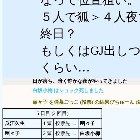
５人で狐＞４人夜
終日？
もしくはGJ出し
くらい…
日が落ち、暗く静かな夜がやってきました
白坂小梅 はショック死しました
幽々子 を弾幕ごっこ (投票) の結果ぴちゅーん (
5 日目 (2 回目)
瓜江久生
1 票
投票先 →
幽々子
幽々子
2 票
投票先 →
白坂小梅