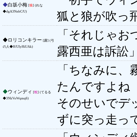
◆
白坂小梅
[
狼
] (れな
狐と狼が吹っ
◆dgA3NnbC/U)
「それじゃお
◆
ロリコンキラー
[露] (弓
露西亜は訴訟
の人◆H/UIyHiUAk)
「ちなみに、
たんですよね
◆
ウィンディ
[
蛻
] (てるる
そのせいでデ
◆3NkVoWqmq6)
ずに突っ走っ