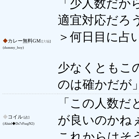
「少人数だか
適宜対応だろ
＞何日目に占
◆
カレー無料GM
[
大蝙
]
(dummy_boy)
少なくともこ
のは確かだが
「この人数だ
が良いのかね
◆
コイル
[占]
(Alsiel◆Ds7rFuqjN2)
これからはそ