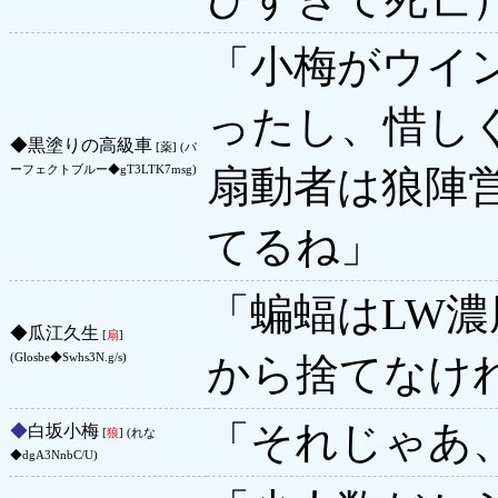
「小梅がウイ
ったし、惜し
◆
黒塗りの高級車
[薬] (パ
扇動者は狼陣
ーフェクトブルー◆gT3LTK7msg)
てるね」
「蝙蝠はLW
◆
瓜江久生
[
扇
]
から捨てなけ
(Glosbe◆Swhs3N.g/s)
「それじゃあ
◆
白坂小梅
[
狼
] (れな
◆dgA3NnbC/U)