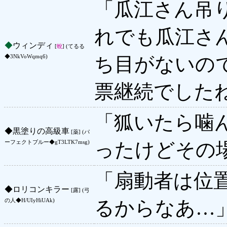
「瓜江さん吊
れでも瓜江さ
◆
ウィンディ
[
蛻
] (てるる
ち目がないの
◆3NkVoWqmq6)
票継続でした
「狐いたら噛
◆
黒塗りの高級車
[薬] (パ
ったけどその
ーフェクトブルー◆gT3LTK7msg)
「扇動者は位
◆
ロリコンキラー
[露] (弓
るからなあ…
の人◆H/UIyHiUAk)