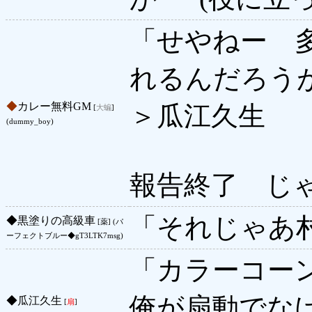
「せやねー 
れるんだろ
◆
カレー無料GM
＞瓜江久生
[
大蝙
]
(dummy_boy)
報告終了 じ
「それじゃあ
◆
黒塗りの高級車
[薬] (パ
ーフェクトブルー◆gT3LTK7msg)
「カラーコー
俺が扇動でな
◆
瓜江久生
[
扇
]