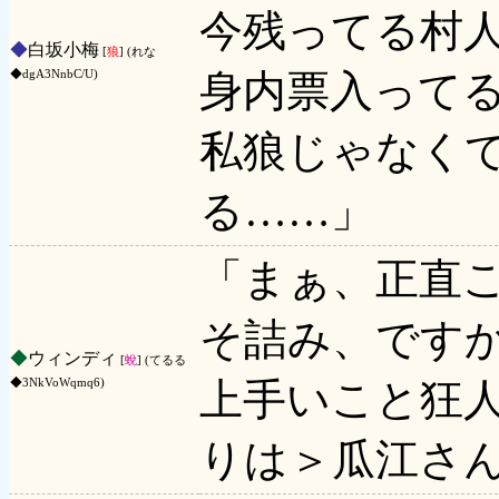
今残ってる村
◆
白坂小梅
[
狼
] (れな
身内票入って
◆dgA3NnbC/U)
私狼じゃなく
る……」
「まぁ、正直
そ詰み、です
◆
ウィンディ
[
蛻
] (てるる
上手いこと狂
◆3NkVoWqmq6)
りは＞瓜江さ