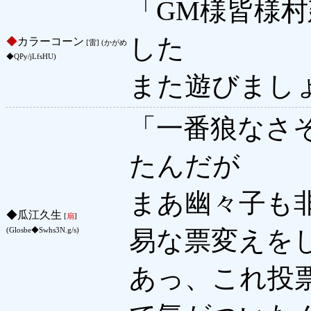
「GM様皆様
した
◆
カラーコーン
[雷] (かがめ
◆QPy/jLfsHU)
また遊びまし
「一番狼なさ
たんだが
まあ幽々子も
◆
瓜江久生
[
扇
]
易な票変えを
(Glosbe◆Swhs3N.g/s)
あっ、これ投