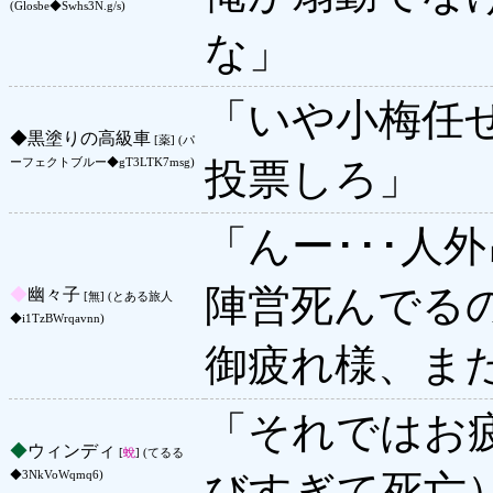
(Glosbe◆Swhs3N.g/s)
な」
「いや小梅任
◆
黒塗りの高級車
[薬] (パ
投票しろ」
ーフェクトブルー◆gT3LTK7msg)
「んー･･･人
陣営死んでるの
◆
幽々子
[無] (とある旅人
◆i1TzBWrqavnn)
御疲れ様、ま
「それではお
◆
ウィンディ
[
蛻
] (てるる
びすぎて死亡
◆3NkVoWqmq6)