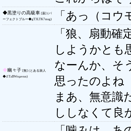
「あっ（コウ
◆
黒塗りの高級車
[薬] (パ
ーフェクトブルー◆gT3LTK7msg)
「狼、扇動確
しようかとも思
なーんか、そ
◆
幽々子
[無] (とある旅人
思ったのよね
◆i1TzBWrqavnn)
まあ、無意識
ししなくて良
「噛みは、あ