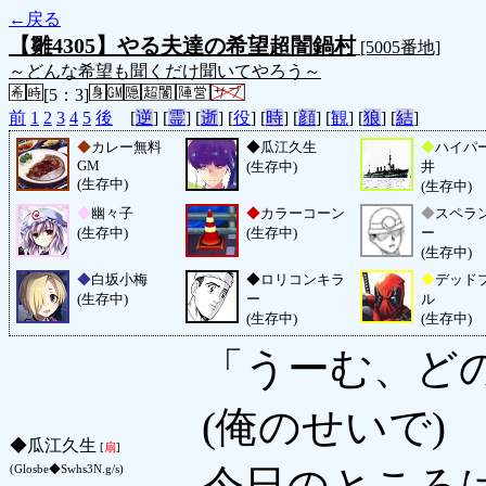
←戻る
【雛4305】やる夫達の希望超闇鍋村
[5005番地]
～どんな希望も聞くだけ聞いてやろう～
[5：3]
前
1
2
3
4
5
後
[
逆
] [
霊
] [
逝
] [
役
] [
時
] [
顔
] [
観
] [
狼
] [
結
]
◆
カレー無料
◆
瓜江久生
◆
ハイパ
GM
(生存中)
井
(生存中)
(生存中)
◆
幽々子
◆
カラーコーン
◆
スペラ
(生存中)
(生存中)
ー
(生存中)
◆
白坂小梅
◆
ロリコンキラ
◆
デッド
(生存中)
ー
ル
(生存中)
(生存中)
「うーむ、ど
(俺のせいで)
◆
瓜江久生
[
扇
]
今日のところ
(Glosbe◆Swhs3N.g/s)