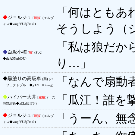
「何はともあ
◆
ジョルジュ
[
雛狼
] (エルヴ
そうしよう（
ィス◆wug/VU5j7ms0)
「私は狼だか
◆
白坂小梅
[
狼
] (れな
り…」
◆dgA3NnbC/U)
「なんで扇動
◆
黒塗りの高級車
[薬] (パ
ーフェクトブルー◆gT3LTK7msg)
「瓜江！誰を
◆
ハイパー大井
[
霧狼
] (十六
時野緋色◆aELdi2ITS.)
「うーん、無
◆
ジョルジュ
[
雛狼
] (エルヴ
ィス◆wug/VU5j7ms0)