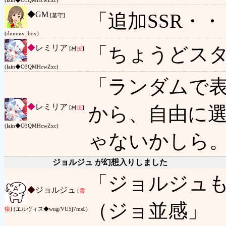
(lain◆O3QMHcwZxc)
◆
GM
「追加SSR・
[墓守]
(dummy_boy)
◆
レミリア
「ちょうどス
[村
援
]
(lain◆O3QMHcwZxc)
「ランダムで
◆
レミリア
から、自由に
[村
援
]
(lain◆O3QMHcwZxc)
ゃないかしら
ジョルジュ が幻想入りしました
「ジョルジュ
◆
ジョルジュ
[
雪
（ジョ並感」
狼
] (エルヴィス◆wug/VU5j7ms0)