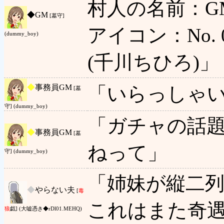
村人の名前：GM
◆
GM
[墓守]
アイコン：No. 0
(dummy_boy)
(千川ちひろ)」
◆
事務員GM
「いらっしゃ
[墓
守] (dummy_boy)
「ガチャの話
◆
事務員GM
[墓
ねって」
守] (dummy_boy)
「姉妹が縦二
◆
やらない夫
[
毒
これはまた奇
狼
戯] (大嘘憑き◆rDl01.MEHQ)