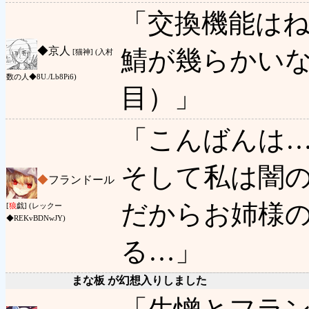
「交換機能は
◆
京人
鯖が幾らかい
[猫神] (入村
数の人◆8U./Lb8Pi6)
目）」
「こんばんは
そして私は闇
◆
フランドール
だからお姉様
[
狼
戯] (レックー
◆REKvBDNwJY)
る…」
まな板 が幻想入りしました