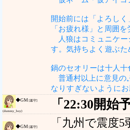
開始前には「よろしく
「お疲れ様」と周囲を
人狼はコミュニケー
す。気持ちよく遊ぶた
鍋のセオリーは十人十
普通村以上に意見の
なりすぎないようにお
「22:30開
◆
GM
[墓守]
(dummy_boy)
「九州で震度5
◆
GM
[墓守]