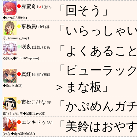
◆
赤蛮奇
「回そう」
[
火
] (ばん
◆aoznOAH94o)
◆
事務員GM
「いらっしゃ
[墓
守] (dummy_boy)
◆
咲夜
「よくあるこ
[連戯] (とあ
る旅人◆i1TzBWrqavnn)
「ピューラッ
◆
真紅
[
影精
] (南辺
＞まな板」
◆South.dtJ2)
◆
市松こひな
「かぷめんガ
[夢
毒] (しだ山羊◆kSHIdayaGI)
◆
エンキドゥ
「美鈴はおや
[占]
(れな◆dgA3NnbC/U)