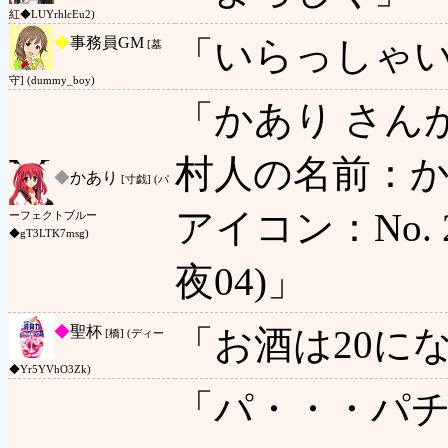
紅◆LUYrhlcEu2)
◆
事務員GM
「いらっしゃ
[墓
守] (dummy_boy)
「かあり さん
村人の名前：か
◆
かあり
[寸戯] (パ
アイコン：No. 2 
ーフェクトブルー
◆gT3LTK7msg)
夜04)」
◆
聖杯
「お酒は20に
[橋] (ディー
◆Yr5YVhO3Zk)
「パ・・・パ