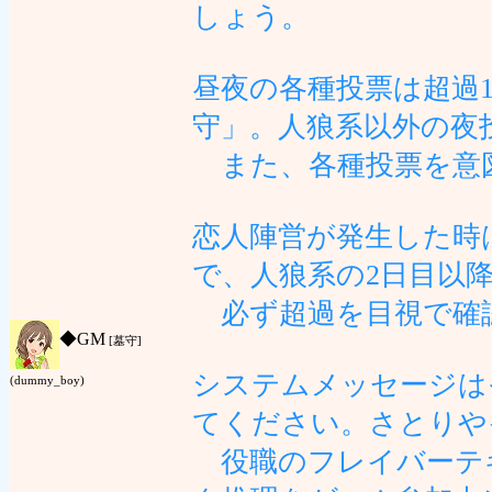
しょう。
昼夜の各種投票は超過1
守」。人狼系以外の夜
また、各種投票を意
恋人陣営が発生した時
で、人狼系の2日目以
必ず超過を目視で確
◆
GM
[墓守]
システムメッセージは
(dummy_boy)
てください。さとりや
役職のフレイバーテ