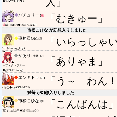
人」
◆Yr5YVhO3Zk)
◆
パチュリー
「むきゅー」
[
後
援
戯] (Alsiel◆Ds7rFuqjN2)
市松こひな が幻想入りしました
◆
事務員GM
「いらっしゃ
[墓
守] (dummy_boy)
◆
かあり
[寸戯] (パ
「ありゃま」
ーフェクトブルー
◆gT3LTK7msg)
◆
エンキドゥ
「う～ わん
[占]
(れな◆dgA3NnbC/U)
雛苺 が幻想入りしました
◆
市松こひな
「こんばんは
[夢
毒] (しだ山羊◆kSHIdayaGI)