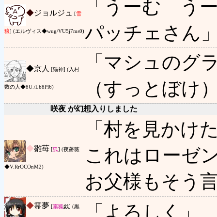
「うーむ う
◆
ジョルジュ
[
雪
パッチェさん
狼
] (エルヴィス◆wug/VU5j7ms0)
「マシュのグラ
◆
京人
[猫神] (入村
（すっとぼけ
数の人◆8U./Lb8Pi6)
咲夜 が幻想入りしました
「村を見かけ
◆
雛苺
これはローゼ
[
狐
] (夜薔薇
◆V.RrOCOnM2)
お父様もそう
◆
霊夢
「よろしく」
[
霧狐
戯] (黒