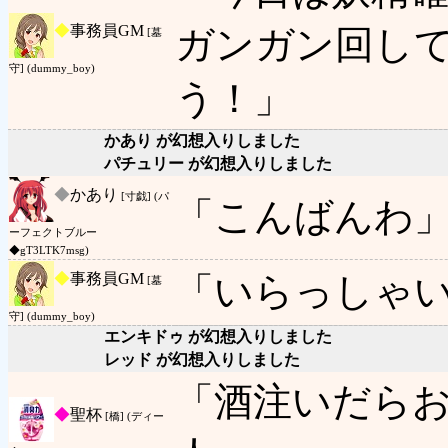
◆
事務員GM
ガンガン回し
[墓
守] (dummy_boy)
う！」
かあり が幻想入りしました
パチュリー が幻想入りしました
◆
かあり
[寸戯] (パ
「こんばんわ
ーフェクトブルー
◆gT3LTK7msg)
◆
事務員GM
「いらっしゃ
[墓
守] (dummy_boy)
エンキドゥ が幻想入りしました
レッド が幻想入りしました
「酒注いだら
◆
聖杯
[橋] (ディー