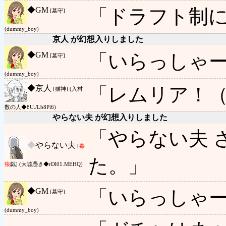
◆
GM
「ドラフト制
[墓守]
(dummy_boy)
京人 が幻想入りしました
◆
GM
「いらっしゃ
[墓守]
(dummy_boy)
◆
京人
「レムリア！
[猫神] (入村
数の人◆8U./Lb8Pi6)
やらない夫 が幻想入りしました
「やらない夫 
◆
やらない夫
[
毒
た。」
狼
戯] (大嘘憑き◆rDl01.MEHQ)
◆
GM
「いらっしゃ
[墓守]
(dummy_boy)