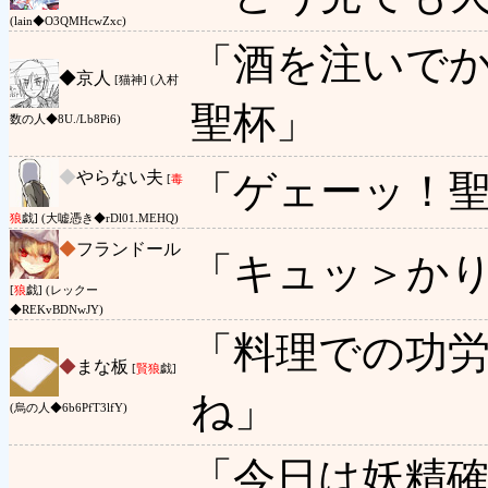
(lain◆O3QMHcwZxc)
「酒を注いで
◆
京人
[猫神] (入村
聖杯」
数の人◆8U./Lb8Pi6)
◆
やらない夫
「ゲェーッ！
[
毒
狼
戯] (大嘘憑き◆rDl01.MEHQ)
◆
フランドール
「キュッ＞か
[
狼
戯] (レックー
◆REKvBDNwJY)
「料理での功
◆
まな板
[
賢狼
戯]
ね」
(烏の人◆6b6PfT3lfY)
「今日は妖精