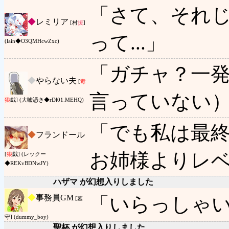
「さて、それ
◆
レミリア
[村
援
]
って...」
(lain◆O3QMHcwZxc)
「ガチャ？一発
◆
やらない夫
[
毒
言っていない
狼
戯] (大嘘憑き◆rDl01.MEHQ)
「でも私は最
◆
フランドール
お姉様よりレ
[
狼
戯] (レックー
◆REKvBDNwJY)
ハザマ が幻想入りしました
◆
事務員GM
「いらっしゃ
[墓
守] (dummy_boy)
聖杯 が幻想入りしました