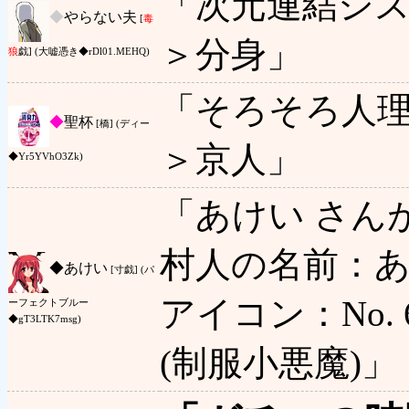
「次元連結シ
◆
やらない夫
[
毒
＞分身」
狼
戯] (大嘘憑き◆rDl01.MEHQ)
「そろそろ人
◆
聖杯
[橋] (ディー
＞京人」
◆Yr5YVhO3Zk)
「あけい さん
村人の名前：あ
◆
あけい
[寸戯] (パ
アイコン：No. 69
ーフェクトブルー
◆gT3LTK7msg)
(制服小悪魔)」