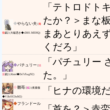
「テトロドト
たか？＞まな
◆
やらない夫
[
毒
まあとりあえ
狼
戯] (大嘘憑き◆rDl01.MEHQ)
くだろ」
「パチュリー 
◆
パチュリー
[
後
た。」
援
戯] (Alsiel◆Ds7rFuqjN2)
◆
雛苺
「ヒナの環境
[
狐
] (夜薔薇
◆V.RrOCOnM2)
◆
フランドール
「首を？＞赤