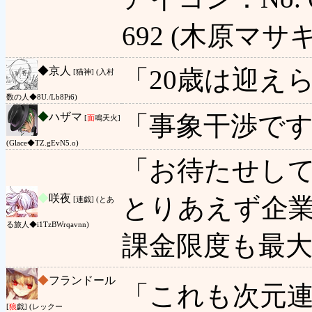
692 (木原マサキ
◆
京人
「20歳は迎え
[猫神] (入村
数の人◆8U./Lb8Pi6)
◆
ハザマ
「事象干渉です
[
面
鳴天火]
(Glace◆TZ.gEvN5.o)
「お待たせし
◆
咲夜
とりあえず企
[連戯] (とあ
る旅人◆i1TzBWrqavnn)
課金限度も最
◆
フランドール
「これも次元
[
狼
戯] (レックー