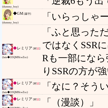
「逆裁6もう出
(dummy_boy)
◆
GM
「いらっしゃ
[墓守]
(dummy_boy)
「ふと思っただ
ではなくSSR
◆
レミリア
[村
援
]
Rも一部にな
(lain◆O3QMHcwZxc)
りSSRの方が
◆
レミリア
「なに？そうい
[村
援
]
(lain◆O3QMHcwZxc)
◆
レミリア
「（漫談）」
[村
援
]