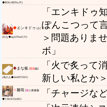
◆REKvBDNwJY)
「エンキドゥ
ぽんこつって
◆
エンキドゥ
[占]
＞問題ありま
(れな◆dgA3NnbC/U)
ボ」
「火で炙って
◆
まな板
[
賢狼
戯]
新しい私とか
(烏の人◆6b6PfT3lfY)
◆
雛苺
「チャージな
[
狐
] (夜薔薇
◆V.RrOCOnM2)