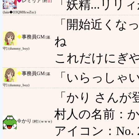
◆
レミリア
「妖精...リリ
[村
援
]
(lain◆O3QMHcwZxc)
「開始近くな
◆
事務員GM
ね
[墓
守] (dummy_boy)
これだけにぎ
◆
事務員GM
「いらっしゃ
[墓
守] (dummy_boy)
「かり さんが
村人の名前：か
◆
かり
[村] (ｗｗｗ)
アイコン：No. 2 