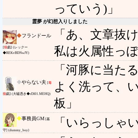
っていう)」
霊夢 が幻想入りしました
「あ、文章抜
◆
フランドール
私は火属性っ
[
狼
戯] (レックー
◆REKvBDNwJY)
「河豚に当た
◆
やらない夫
よく洗って、
[
毒
狼
戯] (大嘘憑き◆rDl01.MEHQ)
板」
◆
事務員GM
「いらっしゃ
[墓
守] (dummy_boy)