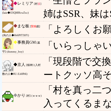
「生憎とフラン
◆
レミリア
[村
援
]
姉はSSR、妹
(lain◆O3QMHcwZxc)
◆
まな板
「よろしくお
[
賢狼
戯]
(烏の人◆6b6PfT3lfY)
◆
事務員GM
「いらっしゃ
[墓
守] (dummy_boy)
「現段階で交
◆
京人
[猫神] (入村
ートクッソ高
数の人◆8U./Lb8Pi6)
「村を真っ二
◆
かり
[村] (ｗｗｗ)
入ってくるま