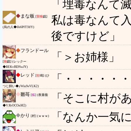
「埋毒なんて
◆
まな板
私は毒なんて
[
賢狼
戯]
(烏の人◆6b6PfT3lfY)
後ですけど」
◆
フランドール
「＞お姉様」
[
狼
戯] (レックー
◆REKvBDNwJY)
◆
レッド
「・・・・・
[
狂
鳴] (ひ
つじ飼い◆yWiu9eVLK2)
◆
雛苺
「そこに村が
[
狐
] (夜薔薇
◆V.RrOCOnM2)
「なんか一気
◆
かり
[村] (ｗｗｗ)