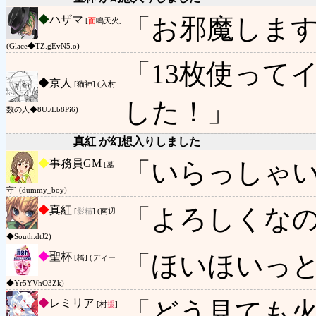
◆
ハザマ
「お邪魔しま
[
面
鳴天火]
(Glace◆TZ.gEvN5.o)
「13枚使って
◆
京人
[猫神] (入村
した！」
数の人◆8U./Lb8Pi6)
真紅 が幻想入りしました
◆
事務員GM
「いらっしゃ
[墓
守] (dummy_boy)
◆
真紅
「よろしくな
[
影精
] (南辺
◆South.dtJ2)
◆
聖杯
「ほいほいっ
[橋] (ディー
◆Yr5YVhO3Zk)
◆
レミリア
「どう見ても
[村
援
]