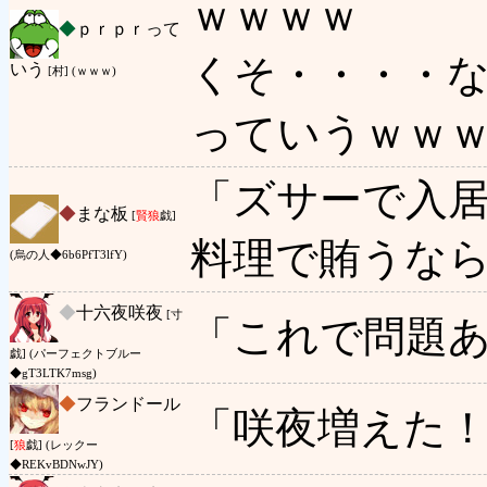
ｗｗｗｗ
◆
ｐｒｐｒって
くそ・・・・
いう
[村] (ｗｗｗ)
っていうｗｗ
「ズサーで入
◆
まな板
[
賢狼
戯]
料理で賄うな
(烏の人◆6b6PfT3lfY)
◆
十六夜咲夜
[寸
「これで問題
戯] (パーフェクトブルー
◆gT3LTK7msg)
◆
フランドール
「咲夜増えた
[
狼
戯] (レックー
◆REKvBDNwJY)