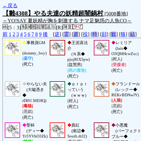
←戻る
【雛4308】やる夫達の妖精超闇鍋村
[5008番地]
～YO!SAY 夏妖精が胸を刺激する ナマ足魅惑の人魚CO～
[5：3]
[R]
前
1
2
3
4
5
6
7
8
9
後
[
逆
] [
霊
] [
逝
] [
役
] [
時
] [
顔
] [
観
] [
狼
] [
結
]
◆
事務員GM
◆
王泥喜法
◆
レミリア
介
(lain◆
(dummy_boy)
O3QMHcwZxc)
(Ｎ系◆
[墓守]
[村人]
pjojRlX5pw)
(死亡)
[益荒男]
[受援者]
[死の宣告]
(死亡)
(死亡)
◆
やらない夫
◆
ｐｒｐｒ
◆
フランドール
(大嘘憑き
っていう
(レックー◆
REKvBDNwJY)
◆
(ｗｗｗ)
[人狼]
rDl01.MEHQ)
[村人]
[毒狼]
[悪戯]
(死亡)
[悪戯]
(死亡)
(死亡)
◆
聖杯
◆
真紅
◆
小悪魔
(ディー◆
(南辺◆
(パーフェク
Yr5YVhO3Zk)
South.dtJ2)
ブルー◆