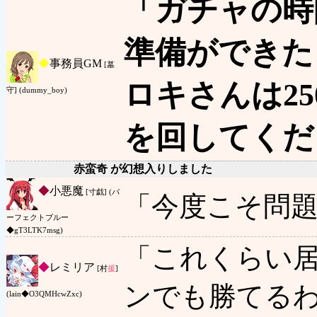
「ガチャの時
準備ができた
◆
事務員GM
[墓
ロキさんは25
守] (dummy_boy)
を回してくだ
赤蛮奇 が幻想入りしました
◆
小悪魔
[寸戯] (パ
「今度こそ問
ーフェクトブルー
◆gT3LTK7msg)
「これくらい
◆
レミリア
[村
援
]
ンでも勝てる
(lain◆O3QMHcwZxc)