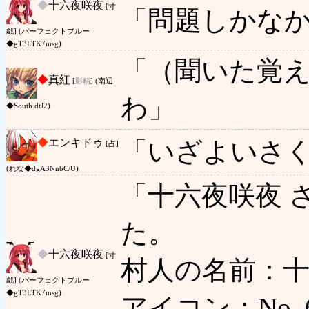
◆
十六夜咲夜
[寸
「問題しかな
戯] (パーフェクトブルー
◆gT3LTK7msg)
「（聞いた覚
◆
真紅
[
影精
] (南辺
わ」
◆South.dtJ2)
◆
エンキドゥ
「いざよいさ
[占]
(れな◆dgA3NnbC/U)
「十六夜咲夜 
た。
◆
十六夜咲夜
[寸
村人の名前：十
戯] (パーフェクトブルー
◆gT3LTK7msg)
アイコン：No. 6