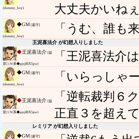
大丈夫かいね
(dummy_boy)
◆
GM
「うむ、誰も
[墓守]
(dummy_boy)
王泥喜法介 が幻想入りしました
◆
王泥喜法介
「王泥喜法介
[益
宣] (Ｎ系◆pjojRlX5pw)
◆
GM
「いらっしゃ
[墓守]
(dummy_boy)
「逆転裁判６
◆
王泥喜法介
[益
正直３を超え
宣] (Ｎ系◆pjojRlX5pw)
レミリア が幻想入りしました
◆
GM
[墓守]