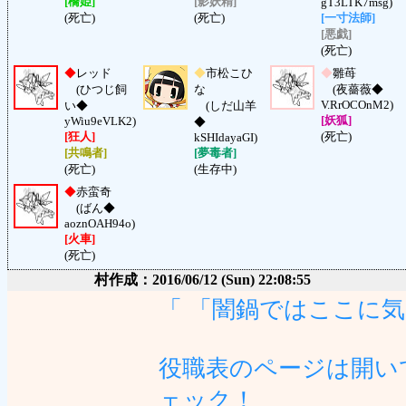
[橋姫]
[影妖精]
gT3LTK7msg)
(死亡)
(死亡)
[一寸法師]
[悪戯]
(死亡)
◆
レッド
◆
市松こひ
◆
雛苺
(ひつじ飼
な
(夜薔薇◆
V.RrOCOnM2)
い◆
(しだ山羊
[妖狐]
yWiu9eVLK2)
◆
[狂人]
(死亡)
kSHIdayaGI)
[共鳴者]
[夢毒者]
(死亡)
(生存中)
◆
赤蛮奇
(ばん◆
aoznOAH94o)
[火車]
(死亡)
村作成：2016/06/12 (Sun) 22:08:55
「 「闇鍋ではここに
役職表のページは開い
ェック！