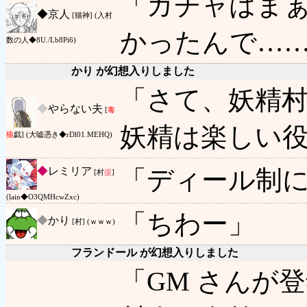
「ガチャはま
◆
京人
[猫神] (入村
かったんで…
数の人◆8U./Lb8Pi6)
かり が幻想入りしました
「さて、妖精
◆
やらない夫
[
毒
妖精は楽しい
狼
戯] (大嘘憑き◆rDl01.MEHQ)
◆
レミリア
「ディール制
[村
援
]
(lain◆O3QMHcwZxc)
「ちわー」
◆
かり
[村] (ｗｗｗ)
フランドール が幻想入りしました
「GM さんが