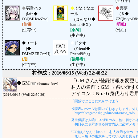
(生存中)
◆
弱音ハク
◆
よなよなエ
◆
霊夢
(lain◆
ール
(＄◆
O3QMHcwZxc)
ZZQhvypOfk
(はんなり◆
[首領]
[萌狐]
hannariBX.)
(生存中)
[薬師]
(死亡)
(生存中)
◆
ユート
◆
ドクオ
(◆
(Friend◆
DMMZEROczU)
Friend9Sig)
[鬼]
[強毒者]
(生存中)
(生存中)
村作成：2016/06/15 (Wed) 22:48:22
「GM さんが登録情報を変更
◆
GM
[
精
] (dummy_boy)
村人の名前：GM → 酔い潰す
アイコン：No. 0 (身代わり君用) 
(2016/06/15 (Wed) 22:50:26)
「闇鍋ではここに気をつけよう
役職表のページは開いておきましょう。知
http://alicegame.dip.jp/hina/info/new_role/
発生保証は人狼1占い師1のみ。他に何が出
初日夜に表示される陣営内訳は必ずメモ！
”CO無し”なんて無い！ 村人表示も含め、
無し＝騙りの用意をしてない人外と見られ