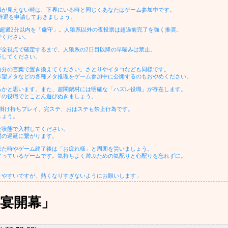
職が見えない時は、下界にいる時と同じくあなたはゲーム参加中です。
生辞退を申請しておきましょう。
、超過2分以内を「厳守」。人狼系以外の夜投票は超過前完了を強く推奨。
でください。
が全視点で確定するまで、人狼系の2日目以降の早噛みは禁止。
行してください。
自分の言葉で置き換えてください。さとりやイタコなども同様です。
望メタなどの各種メタ推理をゲーム参加中に公開するのもおやめください。
るかと思います。また、超闇鍋村には明確な「ハズレ役職」が存在します。
の役職でとことん遊びぬきましょう。
、掛け持ちプレイ、完ステ、おはステも禁止行為です。
しょう。
た状態で入村してください。
の遅延に繋がります。
来た時やゲーム終了後は「お疲れ様」と周囲を労いましょう。
っているゲームです。気持ちよく遊ぶための気配りと心配りを忘れずに。
やすいですが、熱くなりすぎないようにお願いします」
宴開幕」