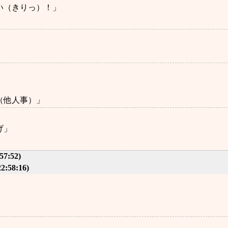
い（きりっ）！」
（他人事）」
げ」
57:52)
22:58:16)
」