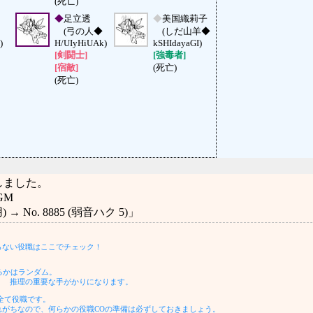
(死亡)
◆
足立透
◆
美国織莉子
(弓の人◆
(しだ山羊◆
)
H/UIyHiUAk)
kSHIdayaGI)
[剣闘士]
[強毒者]
[宿敵]
(死亡)
(死亡)
しました。
GM
→ No. 8885 (弱音ハク 5)」
らない役職はここでチェック！
るかはランダム。
 推理の重要な手がかりになります。
全て役職です。
がちなので、何らかの役職COの準備は必ずしておきましょう。