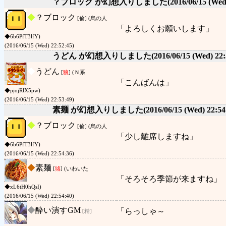
？ブロック が幻想入りしました
(2016/06/15 (Wed
◆
？ブロック
[倫] (烏の人
「よろしくお願いします」
◆6b6PfT3lfY)
(2016/06/15 (Wed) 22:52:45)
うどん が幻想入りしました
(2016/06/15 (Wed) 22:
◆
うどん
[
狼
] (Ｎ系
「こんばんは」
◆pjojRlX5pw)
(2016/06/15 (Wed) 22:53:49)
素麺 が幻想入りしました
(2016/06/15 (Wed) 22:54
◆
？ブロック
[倫] (烏の人
「少し離席しますね」
◆6b6PfT3lfY)
(2016/06/15 (Wed) 22:54:36)
◆
素麺
[
狢
] (いわいた
「そろそろ季節が来ますね」
◆xL6tH0hQsI)
(2016/06/15 (Wed) 22:54:40)
◆
酔い潰すGM
「らっしゃ～
[
精
]