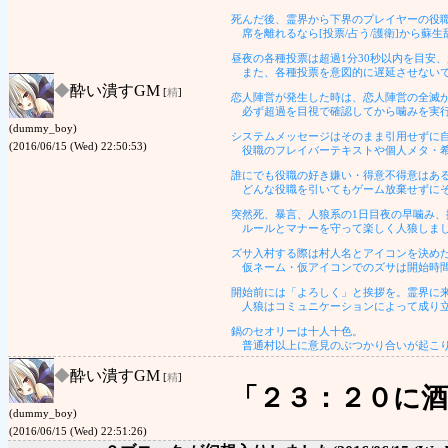
死んだ後、霊界から下界のプレイヤーの役
席を離れるなら[投票/占う/護衛]から蘇
昼夜の各種投票は超過1分30秒以内を目安
また、各種投票を意図的に遅延させない
◆
酔い潰すGM
[
精
]
恋人陣営が発生した時は、恋人陣営の全滅
必ず超過を目視で確認してから噛みを実
(dummy_boy)
システムメッセージはそのまま引用せずに
(2016/06/15 (Wed) 22:50:53)
役職のフレイバーテキストや個人メタ・希
誰にでも役職の好き嫌い・得意不得意はあ
どんな役職を引いてもゲーム放棄せずにそ
突然死、暴言、人狼系の1日目夜の早噛み
ルールとマナーを守って楽しく人狼しま
ズサ入村する際は村人名とアイコンを決め
仮ネーム・仮アイコンでのズサは開始時間
開始前には「よろしく」と挨拶を。霊界に
人狼はコミュニケーションによって成り立
鍋のセオリーは十人十色。
普通村以上に意見のぶつかり合いが起こり
◆
酔い潰すGM
[
精
]
「２３：２０に酒
(dummy_boy)
(2016/06/15 (Wed) 22:51:26)