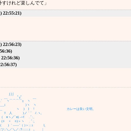
外すけれど楽しんでて」
) 22:55:21)
) 22:56:23)
56:36)
 22:56:36)
22:56:37)
∫
ﾟ __
⌒⌒⌒⌒γ ヽ
.___i )ヽ ヽ
／<____ゝ ヽ ) } ! カレーは良い文明。
ｿ 人 )ノ｀´ ﾉ.ヽ,
ﾞ≡) -=ｲ .ﾞ:、
× ○)＞ヽ . ﾞ:,
( ) ｀‐---‐´（ )＞::::i l,
V::::ツ::＼／＼／::ﾂ:::::::.i ､ |