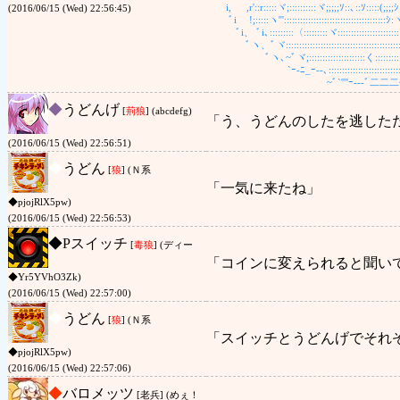
i, ,r'::r:::::ヾ;::::::::::ヾ;;;;;ｿ::､::ｿ:::::(;;;;ｼ:::
(2016/06/15 (Wed) 22:56:45)
ﾞi !;:::::ヽ'''::::::::::::::::::::::::::::::::::::::ｼ:ヾｼ::
ﾞi、 ﾞi､:::::::::〈:::::::::ヾ:::::::::::::::::::::::`ｰ''"::::
ﾞヽ、ﾞヾ::::::::::::::::::::::::::::::::::::::::::::::ｰﾐ;;;
ﾞヽ､~ﾞヾ;:::::::::::::::::::::く:::::::::::::::::::::::
`ｰ-ﾆ_ｰ--､::::::::::::::::::::::::::::::::::
~ﾞ`''''ｰ---ﾞ二二二~--―'
◆
うどんげ
[
荊狼
] (abcdefg)
「う、うどんのしたを逃した
(2016/06/15 (Wed) 22:56:51)
◆
うどん
[
狼
] (Ｎ系
「一気に来たね」
◆pjojRlX5pw)
(2016/06/15 (Wed) 22:56:53)
◆
Pスイッチ
[
毒狼
] (ディー
「コインに変えられると聞い
◆Yr5YVhO3Zk)
(2016/06/15 (Wed) 22:57:00)
◆
うどん
[
狼
] (Ｎ系
「スイッチとうどんげでそれ
◆pjojRlX5pw)
(2016/06/15 (Wed) 22:57:06)
◆
バロメッツ
[老兵] (めぇ！