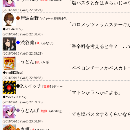
「塩パスタとかはきらいじゃ
(2016/06/15 (Wed) 22:58:24)
◆
岸波白野
[占] (十六時野緋色
「パロメッツ＞ラムステーキ
◆aELdi2ITS.)
(2016/06/15 (Wed) 22:58:46)
◆
渋谷凛
[
傘
] (みなり)
「香辛料を考えると羊？ …
(2016/06/15 (Wed) 22:59:21)
◆
うどん
[
狼
] (Ｎ系
「ペペロンチーノかペスカト
◆pjojRlX5pw)
(2016/06/15 (Wed) 22:59:35)
◆
Pスイッチ
[
毒狼
] (ディー
「マトンかラムかによる」
◆Yr5YVhO3Zk)
(2016/06/15 (Wed) 22:59:36)
◆
うどんげ
[
荊狼
] (abcdefg)
「でも塩パスタするくらいな
(2016/06/15 (Wed) 23:00:04)
◆
素麺