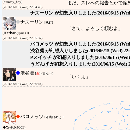
(dummy_boy)
まだ、スレへの報告とかで席
(2016/06/15 (Wed) 22:54:46)
ナズーリン が幻想入りしました
(2016/06/15 (Wed
◆
ナズーリン
[執行]
「さて、よろしく頼むよ」
(IFV◆dP9jsyueYI)
(2016/06/15 (Wed) 22:55:37)
バロメッツ が幻想入りしました
(2016/06/15 (Wed
渋谷凛 が幻想入りしました
(2016/06/15 (Wed) 22:
Pスイッチ が幻想入りしました
(2016/06/15 (Wed)
うどんげ が幻想入りしました
(2016/06/15 (Wed) 
◆
渋谷凛
[
傘
] (みなり)
「いくよ」
(2016/06/15 (Wed) 22:56:44)
「
∫ ∫ 
__ ﾟγ
_,........´ ヽ
,,...!-‐'''"￣ ./ 
,,r‐'" ,r-ｰ../ 
,r''" r'~ﾞヾ'" { { 
◆
バロメッツ
,r" ,r"~ ゝ ヽ ノ ( ≡ヽノ
[老兵] (めぇ！
,i" r'" ,'::::＜ ( (○ 
,! ,i'" _,,,,,,,,_ .i:::::::＜ 
◆Xsy9eK4Q0E)
| ,r'.;:'"~:::"::::::::::::::~` ヽ:::::::