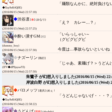
「麺類なんかに、絶対負けな
◆Xsy9eK4Q0E)
(2016/06/15 (Wed) 22:57:18)
◆
渋谷凛
[
傘
] (みなり)
「え？ カレー…？」
(2016/06/15 (Wed) 22:57:25)
「いらっしゃい～
◆
酔い潰すGM
[
精
]
（グビグビグビ
(dummy_boy)
今度は…事故らないといいね
(2016/06/15 (Wed) 22:57:30)
◆
ナズーリン
[執行]
「じゃあ、素麺げ？＞うどん
(IFV◆dP9jsyueYI)
(2016/06/15 (Wed) 22:57:50)
朱鷺子 が幻想入りしました
(2016/06/15 (Wed) 22:
岸波白野 が幻想入りしました
(2016/06/15 (Wed) 
◆
バロメッツ
[老兵] (めぇ！
「うどんじゃないげ・・・？
◆Xsy9eK4Q0E)
(2016/06/15 (Wed) 22:58:22)
◆
うどんげ
[
荊狼
] (abcdefg)