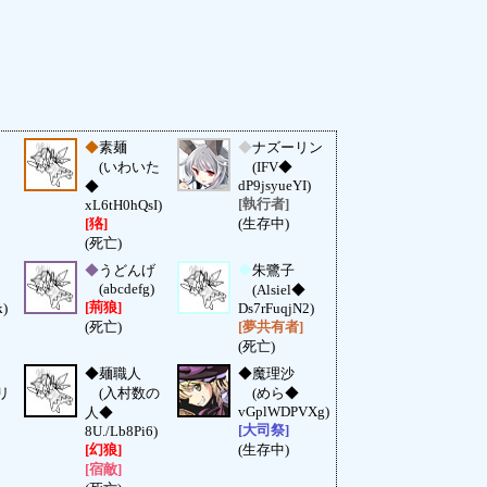
◆
素麺
◆
ナズーリン
(いわいた
(IFV◆
dP9jsyueYI)
◆
[執行者]
xL6tH0hQsI)
[狢]
(生存中)
(死亡)
◆
うどんげ
◆
朱鷺子
(abcdefg)
(Alsiel◆
[荊狼]
)
Ds7rFuqjN2)
(死亡)
[夢共有者]
(死亡)
◆
麺職人
◆
魔理沙
リ
(入村数の
(めら◆
vGplWDPVXg)
人◆
[大司祭]
8U./Lb8Pi6)
[幻狼]
(生存中)
[宿敵]