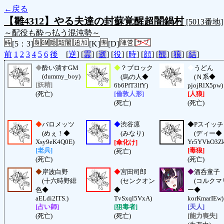
←戻る
【雛4312】やる夫達の封蘇覚醒超闇鍋村
[5013番地]
～配役も酔っ払う混沌勢～
[5：3]
[K]
[D]
前
1
2
3
4
5
6
後
[
逆
] [
霊
] [
逝
] [
役
] [
時
] [
顔
] [
観
] [
狼
] [
結
]
◆
酔い潰すGM
◆
？ブロック
◆
うどん
(dummy_boy)
(烏の人◆
(Ｎ系◆
[妖精]
6b6PfT3lfY)
pjojRlX5pw)
(死亡)
[倫敦人形]
[人狼]
(死亡)
(死亡)
◆
バロメッツ
◆
渋谷凛
◆
Pスイッチ
(めぇ！◆
(みなり)
(ディー◆
Xsy9eK4Q0E)
Yr5YVhO3Zk
[傘化け]
[老兵]
[毒狼]
(死亡)
(死亡)
(死亡)
◆
岸波白野
◆
宮田司郎
◆
酒呑童子
(十六時野緋
(センクオン
(コルクマ
色◆
◆
ー◆
aELdi2ITS.)
TvSxql5VxA)
korKmarIEw)
[占い師]
[狙毒者]
[天人]
(死亡)
(死亡)
[能力喪失]