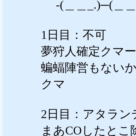
-(＿＿_.)─(＿＿
1日目：不可
夢狩人確定クマ
蝙蝠陣営もない
クマ
2日目：アタラン
まあCOしたとこ