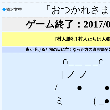
「おつかれさま
◆
鷺沢文香
ゲーム終了：2017/06/1
[村人勝利] 村人たちは
夜が明けると前の日に亡くなった方の遺言書が
∩_＿＿_∩
| ノ ノ 
/ ● ● 
ミ ( _●_