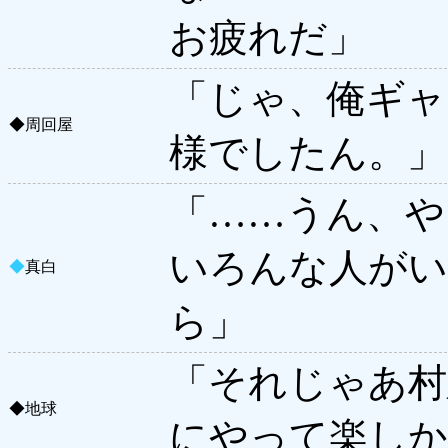
お疲れだ」
「じゃ、俺ギャ
◆
周回屋
様でしたん。」
「……うん、や
いろんな人がい
◆
真白
ら」
「それじゃあ村
◆
地球
にやって楽しか