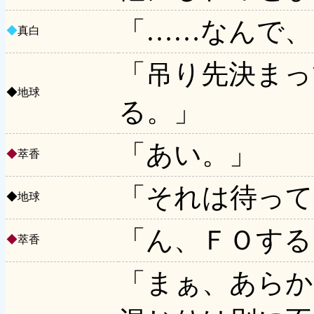
「……なんで、
◆
真白
「吊り先決まっ
◆
地球
る。」
「あい。」
◆
萃香
「それは待って
◆
地球
「ん、ＦＯする
◆
萃香
「まぁ、あらか