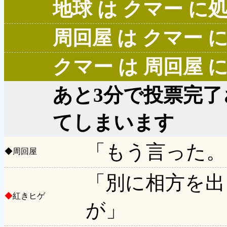
地球 は クマー 
周回屋 は クマー
クマー は 周回屋
あと3分で投票完
てしまいます
「もう言った。
◆
周回屋
「別に相方を出
◆
紅きヒゲ
が」