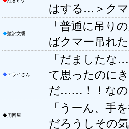
◆
紅きヒゲ
はする…＞クマ
「普通に吊りの
◆
鷺沢文香
ばクマー吊れた
「だましたな…
て思ったのに
◆
アライさん
だ……！！なの
「うーん、手を
◆
周回屋
だろうしその気