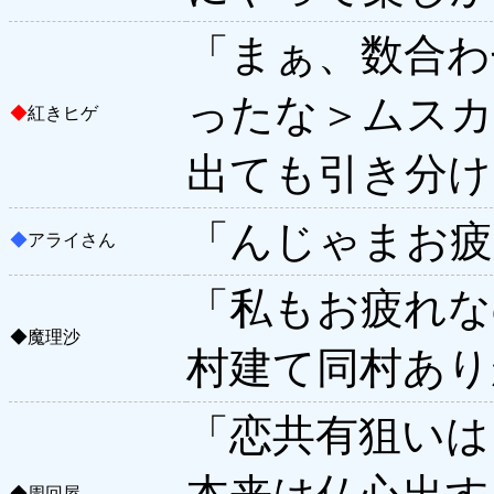
「まぁ、数合わ
ったな＞ムスカ
◆
紅きヒゲ
出ても引き分け
「んじゃまお疲
◆
アライさん
「私もお疲れな
◆
魔理沙
村建て同村あり
「恋共有狙いは
◆
周回屋