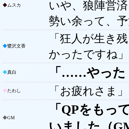
いや、狼陣営済
◆
ムスカ
勢い余って、予
「狂人が生き残
◆
鷺沢文香
かったですね」
「……やった
◆
真白
「お疲れさま」
◆
たわし
「QPをもっ
◆
GM
いました（G