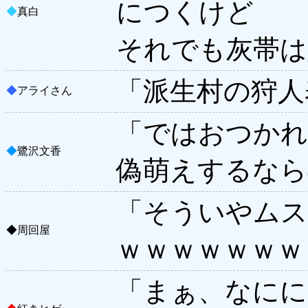
につくけど
◆
真白
それでも灰帯は
「派生村の狩人
◆
アライさん
「ではおつかれ
◆
鷺沢文香
偽萌えするなら
「そういやムス
◆
周回屋
ｗｗｗｗｗｗｗ
「まぁ、なにに