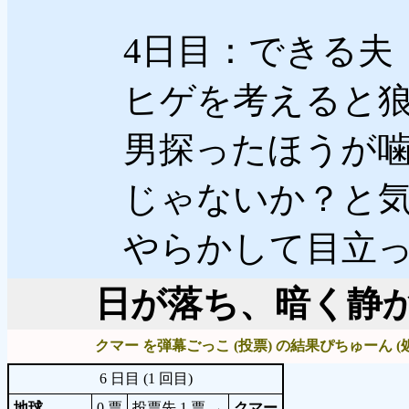
4日目：できる夫
ヒゲを考えると
男探ったほうが
じゃないか？と
やらかして目立
日が落ち、暗く静
クマー を弾幕ごっこ (投票) の結果ぴちゅーん (
6 日目 (1 回目)
地球
0 票
投票先 1 票 →
クマー