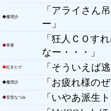
「アライさん吊
◆
魔理沙
ー」
「狂人ＣＯすれ
◆
萃香
なー・・・」
「そういえば逃
◆
紅きヒゲ
「お疲れ様のぜ
◆
魔理沙
「いやあ派生ト
◆
安堂なつみ