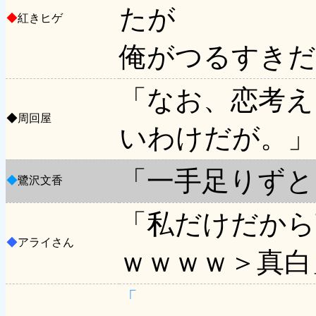
たが
◆
紅きヒゲ
俺がつるすきだ
「なお、恋考え
◆
周回屋
いわけだが。」
「一手足りずと
◆
鷺沢文香
「私だけだから
◆
アライさん
ｗｗｗｗ＞真白
「