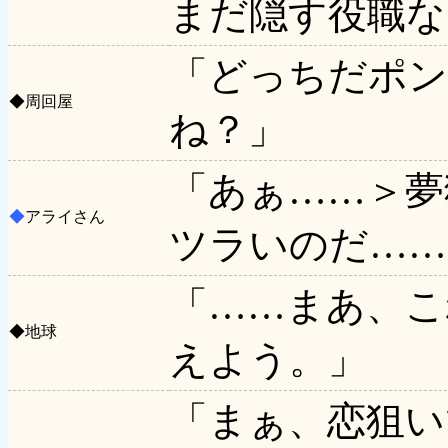
まだ隠す役職な
「どっちだポン
◆
周回屋
ね？」
「あぁ……＞夢
◆
アライさん
ツラいのだ……
「……まあ、こ
◆
地球
えよう。」
「まぁ、恋狙い