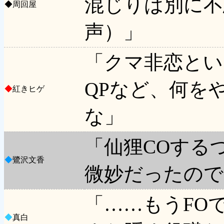
混じりは別に不
◆
周回屋
声）」
「クマ非恋とい
QPなど、何を
◆
紅きヒゲ
な」
「仙狸COする
◆
鷺沢文香
微妙だったので
「……もうFO
◆
真白