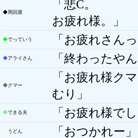
「悲C。
◆
周回屋
お疲れ様。」
「お疲れさんっ
◆
でっていう
「終わったやんけ
◆
アライさん
「お疲れ様クマ
◆
クマー
むり」
「お疲れ様でし
◆
できる夫
「おつかれー」
◆
うどん