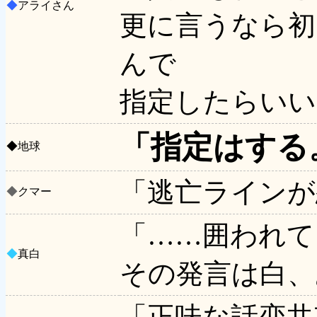
◆
アライさん
更に言うなら初
んで
指定したらいい
「指定はする
◆
地球
「逃亡ラインが
◆
クマー
「……囲われて
◆
真白
その発言は白、
「正味な話恋共