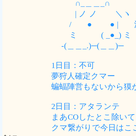
∩_＿＿_∩
| ノ ノ ＼ヽ
/ ● ● | 派
ミ ( _●_) ミ
-(＿＿_.)─(＿＿)─
1日目：不可
夢狩人確定クマー
蝙蝠陣営もないから獏
2日目：アタランテ
まあCOしたとこ除いて
クマ繋がりで今日はこ