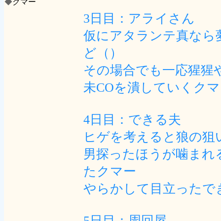
◆
クマー
3日目：アライさん
仮にアタランテ真なら
ど（）
その場合でも一応猩猩
未COを潰していくクマ
4日目：できる夫
ヒゲを考えると狼の狙
男探ったほうが噛まれ
たクマー
やらかして目立ったで
5日目：周回屋