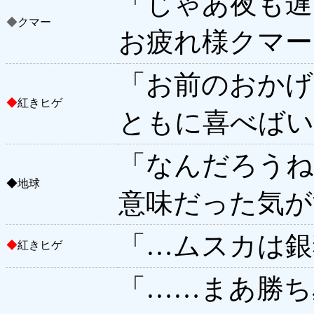
「じゃあ夜も遅
◆
クマー
お疲れ様クマー
「お前のおかげ
◆
紅きヒゲ
ともに喜べばい
「なんだろうね
◆
地球
意味だった気が
「…ムスカは銀
◆
紅きヒゲ
「……まあ勝ち