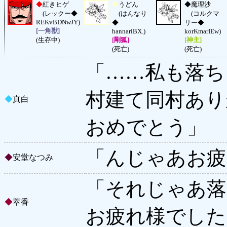
◆
紅きヒゲ
◆
うどん
◆
魔理沙
(レックー◆
(はんなり
(コルクマ
REKvBDNwJY)
◆
リー◆
[一角獣]
hannariBX.)
korKmarIEw)
(生存中)
[剛狐]
[神主]
(死亡)
(死亡)
「……私も落ち
村建て同村あり
◆
真白
おめでとう」
「んじゃあお疲
◆
安堂なつみ
「それじゃあ落
◆
萃香
お疲れ様でした