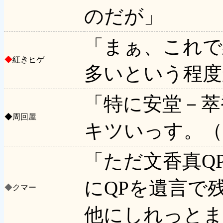
のだが」
「まぁ、これで
◆
紅きヒゲ
多いという程度
「特に安堂－萃
◆
周回屋
キツいっす。（
「ただ文香真Q
にQPを遺言で
◆
クマー
他にしれっと