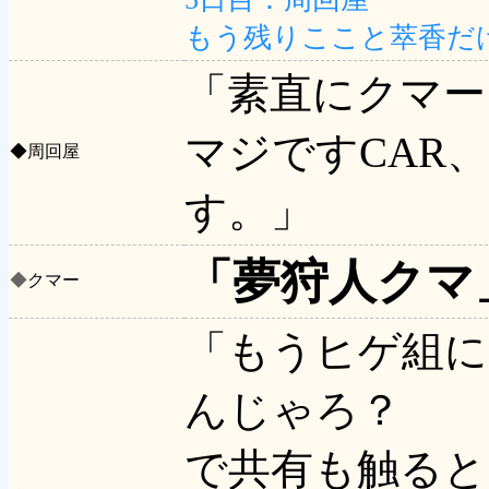
もう残りここと萃香だ
「素直にクマー
マジですCAR
◆
周回屋
す。」
「夢狩人クマ
◆
クマー
「もうヒゲ組に
んじゃろ？
で共有も触ると