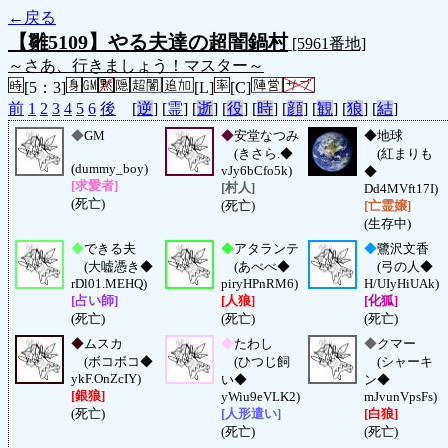
←戻る
【雛5109】やる夫達の超闇鍋村
[5961番地]
～さあ、行きましょう！マスター～
[5：3]
[L]
[C]
前
1
2
3
4
5
6
後
[
逆
] [
霊
] [
逝
] [
役
] [
時
] [
顔
] [
観
] [
狼
] [
結
]
◆
GM
◆
安堂なつみ
◆
地球
(きさら.◆
(紅まりも
(dummy_boy)
vJy6bCfo5k)
◆
[求愛者]
[村人]
Dd4MVft17I)
(死亡)
(死亡)
[亡霊嬢]
(生存中)
◆
できる夫
◆
アタランテ
◆
鷺沢文香
(大嘘憑き◆
(あべべ◆
(弓の人◆
rDl01.MEHQ)
piryHPnRM6)
H/UIyHiUAk)
[占い師]
[人狼]
[化狐]
(死亡)
(死亡)
(死亡)
◆
ムスカ
◆
たわし
◆
クマー
(ボコボコ◆
(ひつじ飼
(シャーキ
ykF.OnZcIY)
い◆
ン◆
[銀狼]
yWiu9eVLK2)
mJvunVpsFs)
(死亡)
[人形遣い]
[白狼]
(死亡)
(死亡)