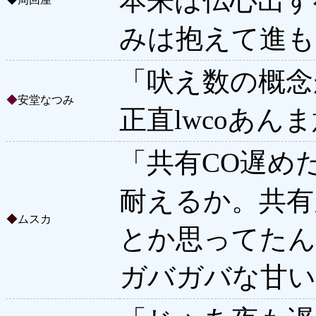
本来は仏心出す
みは抱えて進も
「吠え数の概念
◆
安堂なつみ
正直lwcoあん
「共有CO遅め
耐えるか。共有
◆
ムスカ
とか思ってたん
ガバガバな甘い