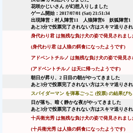
花咲かじいさん が幻想入りしました
ゲーム開始：2017/07/01 (Sat) 21:51:34
出現陣営：村人陣営11 人狼陣営6 妖狐陣営1
あと3分で投票完了されない方はスキマ送りさ
身代わり君 は無残な負け犬の姿で発見されまし
(身代わり君 は人狼の餌食になったようです)
アドベントチルノ は無残な負け犬の姿で発見さ
(アドベントチルノ は天に帰ったようです)
朝日が昇り、2 日目の朝がやってきました
あと3分で投票完了されない方はスキマ送りさ
スパイダーマン を弾幕ごっこ (投票) の結果ぴち
日が落ち、暗く静かな夜がやってきました
あと3分で投票完了されない方はスキマ送りさ
十兵衛光秀 は無残な負け犬の姿で発見されまし
(十兵衛光秀 は人狼の餌食になったようです)