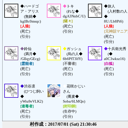
◆
ハードゴ
◆
トキ
◆
旅人
ア・アリス
(れな◆
(入村数の人
dgA3NnbC/U)
(無銘◆
◆
[猩々]
kglBc0msqc)
8U./Lb8Pi6)
[人狼]
(死亡)
[人狼]
(死亡)
(引分)
[元神話マニア
(引分)
(死亡)
(引分)
◆
鈴仙
◆
ガッシュ
◆
十兵衛光秀
(満月◆
(烏の人◆
(◆
/GIlqyGEcg)
6b6PfT3lfY)
a0C3wksz16)
[霊能者]
[不審者]
[白狐]
(死亡)
(死亡)
(死亡)
(引分)
(引分)
(引分)
◆
渋谷凛
◆
花咲かじい
(ひつじ飼い
さん
◆
(蕎麦◆
yWiu9eVLK2)
Soba/6LMQo)
[連毒者]
[封印師]
(死亡)
(生存中)
(引分)
(引分)
村作成：2017/07/01 (Sat) 21:30:46