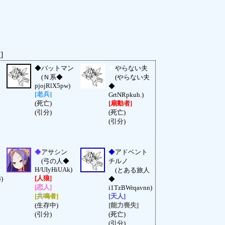
結
]
◆
バットマン
◆
やらない夫
(Ｎ系◆
(やらない夫
pjojRlX5pw)
◆
[老兵]
GrtNRpkuh.)
(死亡)
[扇動者]
(引分)
(死亡)
(引分)
◆
アサシン
◆
アドベント
(弓の人◆
チルノ
H/UIyHiUAk)
(とある旅人
[人狼]
)
◆
[恋人]
i1TzBWrqavnn)
[共鳴者]
[天人]
(生存中)
[能力喪失]
(引分)
(死亡)
(引分)