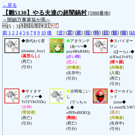
←戻る
【雛5130】やる夫達の超闇鍋村
[5988番地]
～闇鍋万事塞翁が馬～
[5：3]
前
1
2
3
4
5
6
7
8
9
10
後
[
逆
] [
霊
] [
逝
] [
役
] [
時
] [
顔
] [
観
] [
狼
] [
◆
身代わり君
◆
アタランテ
◆
スパイダー
(あべべ◆
マン
(dummy_boy)
piryHPnRM6)
(ほーらい◆
[墓荒らし]
[占い師]
d/IOwLFv9Y)
(死亡)
[恋人]
[煙々羅]
(引分)
[共鳴者]
[共鳴者]
(生存中)
[入道]
(引分)
(死亡)
(引分)
◆
サイタマ
◆
古明地こい
◆
ゴーカイレ
(ディー◆
し
ッド
Yr5YVhO3Zk)
(でっちゃ
(nnm◆
[女神]
Lt.nnmDL3AV3
ん◆
[受信者]
[黒衣]
oPFPs4BDEQ)
(死亡)
[剛狼]
[共鳴者]
(引分)
(死亡)
(生存中)
(引分)
(引分)