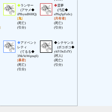
◆
ランサー
◆
霊夢
(アヤメ◆
(汚忍◆
iPfbymB6HQ)
eP6qSpFu6c)
[鬼]
[共有者]
(死亡)
(死亡)
]
(引分)
(引分)
◆
アドベント
◆
シテヤンヨ
レティ
(ボコボコ◆
ykF.OnZcIY)
(てるる◆
[村人]
3NkVoWqmq6)
[暴君]
(死亡)
(死亡)
(引分)
(引分)