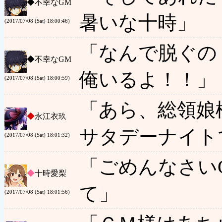
◆
不幸なGM
暑いな十時」
(2017/07/08 (Sat) 18:00:46)
「なんで脱ぐの
◆
不幸なGM
俺いるよ！！」
(2017/07/08 (Sat) 18:00:59)
「あら、総領娘
◆
永江衣玖
サタデーナイト
(2017/07/08 (Sat) 18:01:32)
「ごめんなさい
◆
十時愛梨
て」
(2017/07/08 (Sat) 18:01:56)