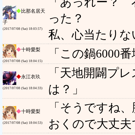
「あっれー？ 
◆
比那名居天
った？
子
(2017/07/08 (Sat) 18:03:57)
私、心当たりな
◆
十時愛梨
「この鍋6000
(2017/07/08 (Sat) 18:04:15)
「天地開闢プレ
◆
永江衣玖
は？」
(2017/07/08 (Sat) 18:04:33)
「そうですね、
◆
十時愛梨
おくので大丈夫
(2017/07/08 (Sat) 18:04:53)