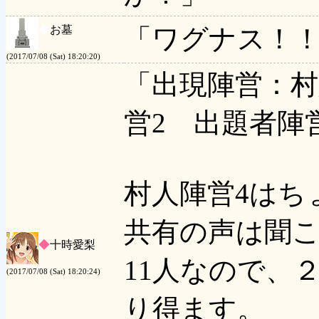
◆
お墓
「ワグナス！
(2017/07/08 (Sat) 18:20:20)
「出現陣営：村
営2 出題者陣
村人陣営4はち
共有の声は聞
◆
十時愛梨
11人なので、
(2017/07/08 (Sat) 18:20:24)
り得ます。