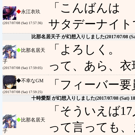
「こんばんは
◆
永江衣玖
サタデーナイト
(2017/07/08 (Sat) 17:57:36)
比那名居天子 が幻想入りしました
(2017/07/08 (Sa
「よろしく。
◆
比那名居天
子
って、あら、衣
(2017/07/08 (Sat) 17:59:05)
◆
不幸なGM
「フィーバー要
(2017/07/08 (Sat) 17:59:25)
十時愛梨 が幻想入りしました
(2017/07/08 (Sat) 1
「そういえば1
◆
比那名居天
って言っても、
子