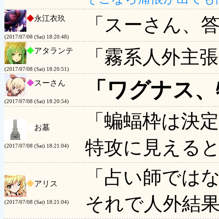
◆
永江衣玖
「スーさん、
(2017/07/08 (Sat) 18:20:48)
◆
アタランテ
「霧系人外主張
(2017/07/08 (Sat) 18:20:51)
「ワグナス、
◆
スーさん
(2017/07/08 (Sat) 18:20:54)
「蝙蝠枠は決
◆
お墓
特攻に見える
(2017/07/08 (Sat) 18:21:04)
「占い師では
◆
アリス
それで人外結
(2017/07/08 (Sat) 18:21:04)