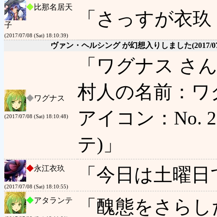
◆
比那名居天
「さっすが衣玖
子
(2017/07/08 (Sat) 18:10:39)
ヴァン・ヘルシング が幻想入りしました
(2017/0
「ワグナス さ
村人の名前：ワ
◆
ワグナス
アイコン：No. 2 
(2017/07/08 (Sat) 18:10:48)
テ)」
◆
永江衣玖
「今日は土曜日
(2017/07/08 (Sat) 18:10:55)
◆
アタランテ
「醜態をさらし