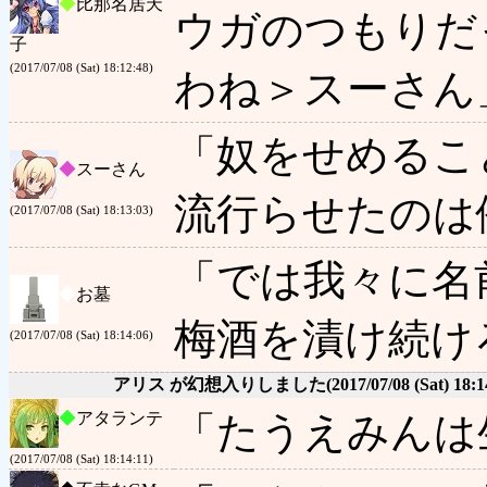
◆
比那名居天
ウガのつもりだ
子
(2017/07/08 (Sat) 18:12:48)
わね＞スーさん
「奴をせめるこ
◆
スーさん
流行らせたのは
(2017/07/08 (Sat) 18:13:03)
「では我々に名
◆
お墓
梅酒を漬け続け
(2017/07/08 (Sat) 18:14:06)
アリス が幻想入りしました
(2017/07/08 (Sat) 18:1
◆
アタランテ
「たうえみんは
(2017/07/08 (Sat) 18:14:11)