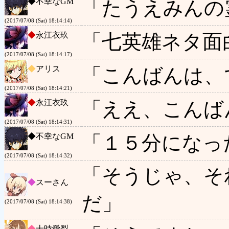
◆
不幸なGM
「たうえみんの
(2017/07/08 (Sat) 18:14:14)
◆
永江衣玖
「七英雄ネタ面
(2017/07/08 (Sat) 18:14:17)
◆
アリス
「こんばんは、
(2017/07/08 (Sat) 18:14:21)
◆
永江衣玖
「ええ、こんば
(2017/07/08 (Sat) 18:14:31)
◆
不幸なGM
「１５分になっ
(2017/07/08 (Sat) 18:14:32)
「そうじゃ、そ
◆
スーさん
だ」
(2017/07/08 (Sat) 18:14:38)
◆
十時愛梨