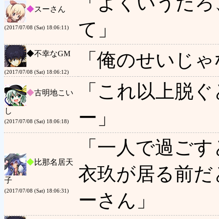
「よくいうだろ
◆
スーさん
て」
(2017/07/08 (Sat) 18:06:11)
◆
不幸なGM
「俺のせいじゃ
(2017/07/08 (Sat) 18:06:12)
「これ以上脱ぐ
◆
古明地こい
し
ー」
(2017/07/08 (Sat) 18:06:18)
「一人で過ごす
◆
比那名居天
衣玖が居る前だ
子
(2017/07/08 (Sat) 18:06:31)
ーさん」