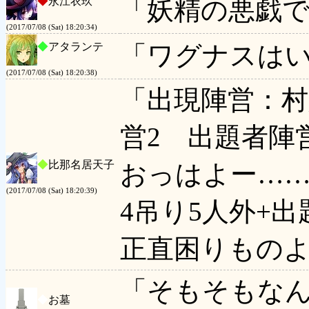
◆
永江衣玖
「妖精の悪戯
(2017/07/08 (Sat) 18:20:34)
◆
アタランテ
「ワグナスは
(2017/07/08 (Sat) 18:20:38)
「出現陣営：村
営2 出題者陣
◆
比那名居天子
おっはよー…
(2017/07/08 (Sat) 18:20:39)
4吊り5人外+
正直困りもの
「そもそもな
◆
お墓