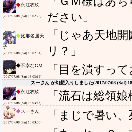
「ＧＭ様はあち
◆
永江衣玖
ださい」
(2017/07/08 (Sat) 18:02:25)
「じゃあ天地開
◆
比那名居天
子
リ？」
(2017/07/08 (Sat) 18:02:51)
◆
不幸なGM
「目を潰すって
(2017/07/08 (Sat) 18:03:12)
スーさん が幻想入りしました
(2017/07/08 (Sat) 1
◆
永江衣玖
「流石は総領娘
(2017/07/08 (Sat) 18:03:43)
◆
スーさん
「まじで暑い、
(2017/07/08 (Sat) 18:03:50)