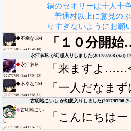
鍋のセオリーは十人十
普通村以上に意見のぶ
りすぎないようにお願
「１０分開始
◆
不幸なGM
(2017/07/08 (Sat) 17:48:40)
永江衣玖 が幻想入りしました
(2017/07/08 (Sat) 1
◆
永江衣玖
「来ますよ……
(2017/07/08 (Sat) 17:54:33)
◆
不幸なGM
「一人だなまず
(2017/07/08 (Sat) 17:55:31)
古明地こいし が幻想入りしました
(2017/07/08 (Sa
◆
古明地こい
「こんにちはー
し
(2017/07/08 (Sat) 17:57:21)