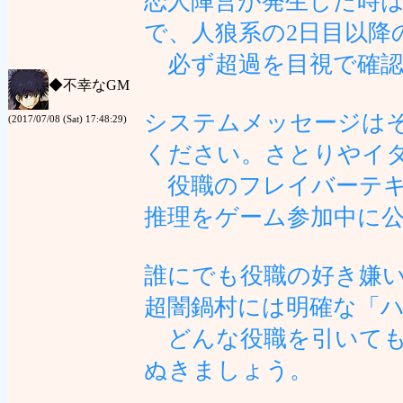
恋人陣営が発生した時
で、人狼系の2日目以降
必ず超過を目視で確認
◆
不幸なGM
システムメッセージは
(2017/07/08 (Sat) 17:48:29)
ください。さとりやイ
役職のフレイバーテキ
推理をゲーム参加中に
誰にでも役職の好き嫌
超闇鍋村には明確な「
どんな役職を引いても
ぬきましょう。