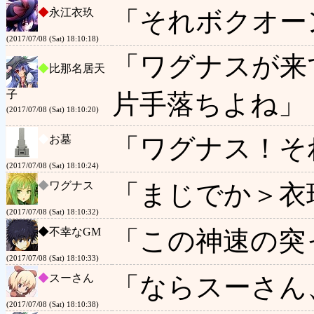
◆
永江衣玖
「それボクオー
(2017/07/08 (Sat) 18:10:18)
「ワグナスが来
◆
比那名居天
子
片手落ちよね」
(2017/07/08 (Sat) 18:10:20)
◆
お墓
「ワグナス！そ
(2017/07/08 (Sat) 18:10:24)
◆
ワグナス
「まじでか＞衣
(2017/07/08 (Sat) 18:10:32)
◆
不幸なGM
「この神速の突
(2017/07/08 (Sat) 18:10:33)
◆
スーさん
「ならスーさん
(2017/07/08 (Sat) 18:10:38)