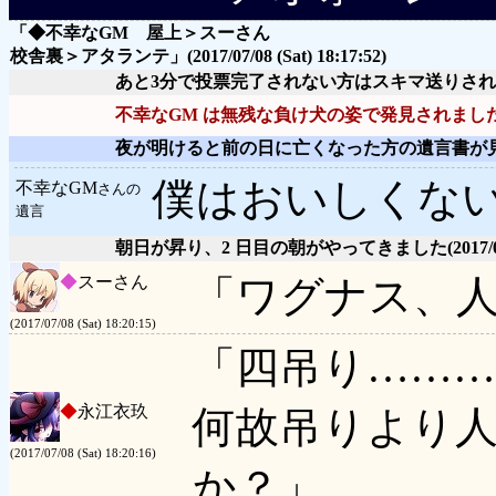
「◆不幸なGM 屋上＞スーさん
校舎裏＞アタランテ」
(2017/07/08 (Sat) 18:17:52)
あと3分で投票完了されない方はスキマ送りさ
不幸なGM は無残な負け犬の姿で発見されまし
夜が明けると前の日に亡くなった方の遺言書が
僕はおいしくな
不幸なGM
さんの
遺言
朝日が昇り、2 日目の朝がやってきました
(2017/
◆
スーさん
「ワグナス、
(2017/07/08 (Sat) 18:20:15)
「四吊り………
◆
永江衣玖
何故吊りより
(2017/07/08 (Sat) 18:20:16)
か？」