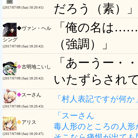
だろう（素）
(2017/07/08 (Sat) 18:20:41)
「俺の名は…
◆
ヴァン・ヘル
シング
（強調）」
(2017/07/08 (Sat) 18:20:42)
「あーうー・
◆
古明地こいし
いたずらされ
(2017/07/08 (Sat) 18:20:42)
◆
スーさん
「村人表記ですが何か
(2017/07/08 (Sat) 18:20:43)
「スーさん
◆
アリス
毒人形のところの人形
(2017/07/08 (Sat) 18:20:47)
そこなら痛恨が出ても