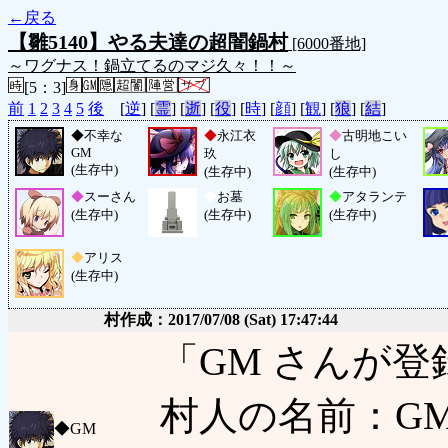
←戻る
【雛5140】やる夫達の超闇鍋村
[6000番地]
～ワグナス！鍋立てるのマジ久々！！～
[5：3]
前
1
2
3
4
5
後
[
逆
] [
霊
] [
逝
] [
役
] [
時
] [
顔
] [
観
] [
狼
] [
結
]
◆
不幸な
◆
永江衣
◆
古明地こい
GM
玖
し
(生存中)
(生存中)
(生存中)
◆
スーさん
◆
お墓
◆
アタランテ
(生存中)
(生存中)
(生存中)
◆
アリス
(生存中)
村作成：2017/07/08 (Sat) 17:47:44
「GM さんが
村人の名前：GM
◆
GM