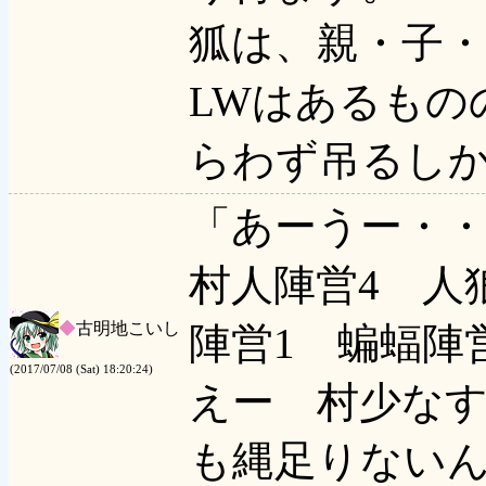
狐は、親・子
LWはあるもの
らわず吊るし
「あーうー・
村人陣営4 人
◆
古明地こいし
陣営1 蝙蝠陣
(2017/07/08 (Sat) 18:20:24)
えー 村少な
も縄足りない