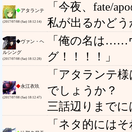
「今夜、fate/
◆
アタランテ
私が出るかどう
(2017/07/08 (Sat) 18:12:14)
「俺の名は……
◆
ヴァン・ヘ
ルシング
グ！！！！」
(2017/07/08 (Sat) 18:12:28)
「アタランテ様
◆
永江衣玖
でしょうか？
(2017/07/08 (Sat) 18:12:47)
三話辺りまでに
「ネタ的にはそ