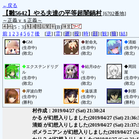
←戻る
【雛5642】やる夫達の平等超闇鍋村
[6702番地]
～正義ｖｓ正義～
[5：3]
[B]
前
1
2
3
4
5
6
7
後
[
逆
] [
霊
] [
逝
] [
役
] [
時
] [
顔
] [
観
] [
狼
] [
結
]
◆
GM
◆
射命丸
◆
清姫
(生存中)
(生存中)
(生存中)
(敗北)
(敗北)
(敗北)
◆
エクステンドリグ
◆
結月ゆか
◆
周回
ル
り
屋
(生存中)
(生存中)
(生存中)
(敗北)
(敗北)
(敗北)
◆
岸波白野
◆
遠坂凛
◆
刹那
(生存中)
(生存中)
(生存中)
(勝利)
(敗北)
(勝利)
村作成：2019/04/27 (Sat) 21:30:24
かる が幻想入りしました
(2019/04/27 (Sat) 21:36:
清姫 が幻想入りしました
(2019/04/27 (Sat) 21:37:
ポメラニアン が幻想入りしました
(2019/04/27 (Sa