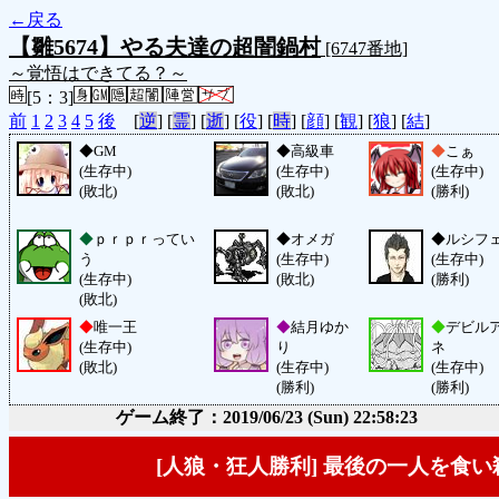
←戻る
【雛5674】やる夫達の超闇鍋村
[6747番地]
～覚悟はできてる？～
[5：3]
前
1
2
3
4
5
後
[
逆
] [
霊
] [
逝
] [
役
] [
時
] [
顔
] [
観
] [
狼
] [
結
]
◆
GM
◆
高級車
◆
こぁ
(生存中)
(生存中)
(生存中)
(敗北)
(敗北)
(勝利)
◆
ｐｒｐｒってい
◆
オメガ
◆
ルシフ
う
(生存中)
(生存中)
(生存中)
(敗北)
(勝利)
(敗北)
◆
唯一王
◆
結月ゆか
◆
デビル
(生存中)
り
ネ
(敗北)
(生存中)
(生存中)
(勝利)
(勝利)
ゲーム終了：2019/06/23 (Sun) 22:58:23
[人狼・狂人勝利] 最後の一人を食