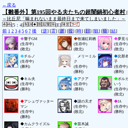
←戻る
【雛番外】第195回やる夫たちの超闇鍋初心者村
[
～比丘尼「噛まれないまま最終日まで来てしまいました」～
[5：4]
[E]
前
1
2
3
4
5
6
7
後
[
逆
] [
霊
] [
逝
] [
役
] [
時
] [
顔
] [
観
] [
狼
] [
結
]
◆
響子GM
◆
牧瀬紅莉栖
◆
夢見
(生存中)
(生存中)
(生存中)
(敗北)
(敗北)
(敗北)
◆
チルノ
◆
メリーミル
◆
比那
(生存中)
ク
子
(勝利)
(生存中)
(生存中)
(勝利)
(勝利)
◆
キル夫
◆
アクア
◆
ボル
(生存中)
(生存中)
いう
(勝利)
(勝利)
(生存中)
(敗北)
◆
アシュヴァッター
◆
謎の天才
◆
IA
マン
(生存中)
(生存中)
(生存中)
(敗北)
(勝利)
(勝利)
◆
カムクライズル
◆
苗木誠