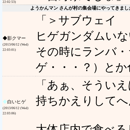
22:02:53)
ようかんマン さんが村の集会場にやってきまし
「＞サブウェイ
ヒゲガンダムいな
◆
影クマー
(2013/06/12 (Wed)
その時にランバ・
22:03:01)
ゲ・・・？）とか
「あぁ、そういえ
持ちかえりしてへ
◆
白いヒゲ
(2013/06/12 (Wed)
22:03:06)
大体店内で食べる