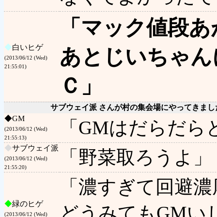
「マック値段あ
◆
白いヒゲ
あとじいちゃん
(2013/06/12 (Wed)
21:55:01)
Ｃ」
サブウェイ派 さんが村の集会場にやってきまし
◆
GM
「GMはだらだら
(2013/06/12 (Wed)
21:55:13)
◆
サブウェイ派
「野菜取ろうよ」
(2013/06/12 (Wed)
21:55:20)
「濃すぎて回避濃
◆
緑のヒゲ
どうみてもGMい
(2013/06/12 (Wed)