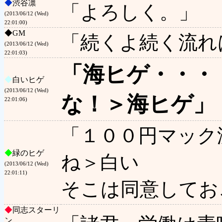
◆
渋谷凛
「よろしく。」
(2013/06/12 (Wed)
22:01:00)
◆
GM
「続くよ続く流れ
(2013/06/12 (Wed)
22:01:03)
「海ヒゲ・・・
◆
白いヒゲ
(2013/06/12 (Wed)
な！＞海ヒゲ」
22:01:06)
「１００円マック
◆
緑のヒゲ
ね＞白い
(2013/06/12 (Wed)
22:01:11)
そこは同意してお
◆
同志スターリ
ン