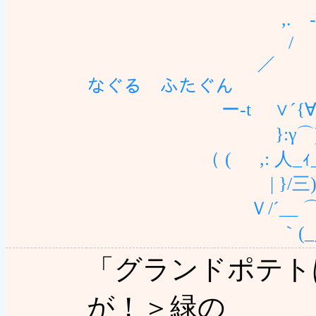
,. -)ﾉ-
/ }
／ ﾊ ／＼ ヽ
なぐる ふたぐん
ー‐t ∨´{∀ ｀
}:γ⌒)__＿
（ ( ,: 人_ｨ_]三
| }/三)＼三三}_ゝ ,
Ｖ/´__ ⌒ ___
｀(_／￣￣ し￣ ι'
「グランドポテト
が！＞緑の