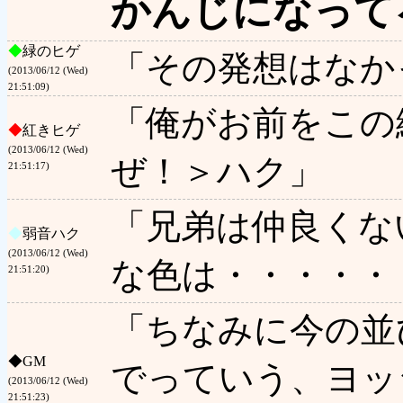
かんじになって
◆
緑のヒゲ
「その発想はなか
(2013/06/12 (Wed)
21:51:09)
「俺がお前をこの
◆
紅きヒゲ
(2013/06/12 (Wed)
ぜ！＞ハク」
21:51:17)
「兄弟は仲良くな
◆
弱音ハク
(2013/06/12 (Wed)
な色は・・・・・
21:51:20)
「ちなみに今の並
◆
GM
でっていう、ヨッ
(2013/06/12 (Wed)
21:51:23)