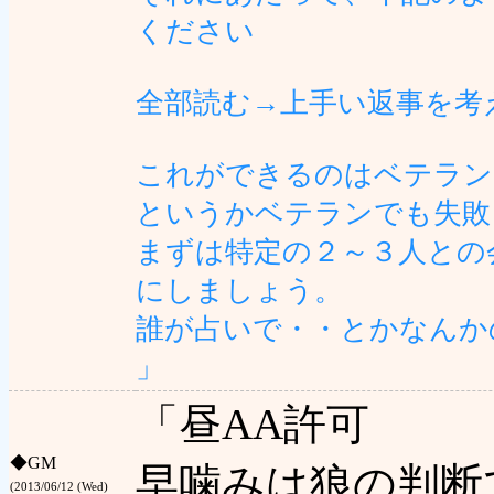
ください
全部読む→上手い返事を考
これができるのはベテラン
というかベテランでも失敗
まずは特定の２～３人との
にしましょう。
誰が占いで・・とかなんか
」
「昼AA許可
◆
GM
早噛みは狼の判断
(2013/06/12 (Wed)