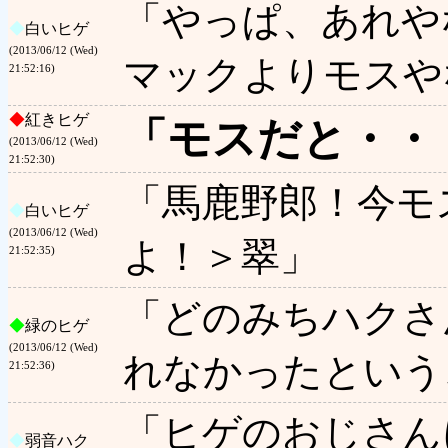
「やっぱ、あれや
◆
白いヒゲ
(2013/06/12 (Wed)
マックよりモスや
21:52:16)
◆
紅きヒゲ
「モスだと・・
(2013/06/12 (Wed)
21:52:30)
「馬鹿野郎！今モ
◆
白いヒゲ
(2013/06/12 (Wed)
よ！＞翠」
21:52:35)
「どのみちハクさ
◆
緑のヒゲ
(2013/06/12 (Wed)
れなかったという
21:52:36)
「ヒゲのおじさん
◆
弱音ハク