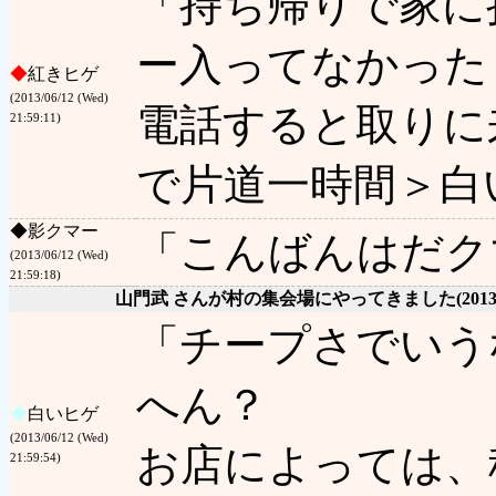
「持ち帰りで家に
ー入ってなかった
◆
紅きヒゲ
(2013/06/12 (Wed)
電話すると取りに
21:59:11)
で片道一時間＞白
◆
影クマー
「こんばんはだク
(2013/06/12 (Wed)
21:59:18)
山門武 さんが村の集会場にやってきました
(2013
「チープさでいう
へん？
◆
白いヒゲ
(2013/06/12 (Wed)
お店によっては、
21:59:54)