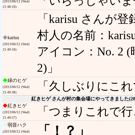
「いらっしゃいま
(2013/06/12 (Wed)
21:48:10)
「karisu さん
村人の名前：karis
◆
karisu
(2013/06/12 (Wed)
アイコン：No. 2 (暗
21:49:18)
2)」
◆
緑のヒゲ
「久しぶりにこれ
(2013/06/12 (Wed)
21:49:38)
紅きヒゲ さんが村の集会場にやってきました
(2
◆
紅きヒゲ
「つまりこれで行
(2013/06/12 (Wed)
21:49:57)
◆
弱音ハク
「！？」
(2013/06/12 (Wed)