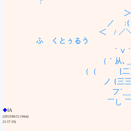
「 (
＞--)ﾉ-
／ :{ 
＜ / ／＼ ﾊ 
ふ くとぅるう
｀∨ ´ ∀}｀
（｀从､＿__(
（（ [二]三三[ヽ_人
ノ {三三∠{三く{ | 
フ´___ __`く
￣し ￣￣丶_)´ u
◆
IA
(2013/06/12 (Wed)
21:57:19)
(