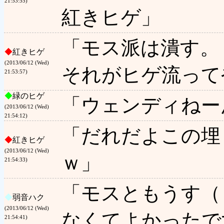
21:53:55)
紅きヒゲ」
「モス派は潰す。
◆
紅きヒゲ
(2013/06/12 (Wed)
それがヒゲ流って
21:53:57)
◆
緑のヒゲ
「ウェンディねー
(2013/06/12 (Wed)
21:54:12)
「だれだよこの埋
◆
紅きヒゲ
(2013/06/12 (Wed)
ｗ」
21:54:33)
「モスともうす（
◆
弱音ハク
(2013/06/12 (Wed)
なくてよかったで
21:54:41)