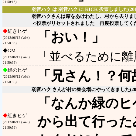
21:50:13)
弱音ハク は 弱音ハク に KICK 投票しました
(20
弱音ハクさんは席をあけわたし、村から去りま
＜投票がリセットされました 再度投票してく
◆
紅きヒゲ
「おい！」
(2013/06/12 (Wed)
21:50:33)
◆
GM
「並べるために離
(2013/06/12 (Wed)
21:50:36)
◆
緑のヒゲ
「兄さん！？何
(2013/06/12 (Wed)
21:50:36)
弱音ハク さんが村の集会場にやってきました
(2
「なんか緑のヒ
◆
紅きヒゲ
から出て行った
(2013/06/12 (Wed)
21:50:59)