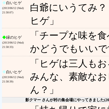
◆
白いヒゲ
白爺にいうてみ？
(2013/06/12 (Wed)
21:58:07)
ヒゲ」
「チープな味を食
◆
緑のヒゲ
(2013/06/12 (Wed)
かどうでもいいで
21:58:33)
「ヒゲは三人もお
◆
白いヒゲ
みんな、素敵なお
(2013/06/12 (Wed)
21:58:39)
ん？」
影クマー さんが村の集会場にやってきました
(2