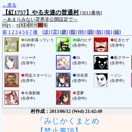
←戻る
【紅1757】やる夫達の普通村
[3011番地]
～あまりみない霊界非公開設定で～
[5：3]
前
1
2
3
4
5
6
7
後
[
逆
] [
霊
] [
逝
] [
役
] [
時
] [
顔
] [
観
] [
狼
] [
結
]
◆
GM奈落っていう
◆
緑のヒゲ
◆
紅きヒゲ
(生存中)
(生存中)
(生存中)
◆
シーナ
◆
IA
◆
影クマー
(生存中)
(生存中)
(生存中)
◆
同志スターリン
◆
渋谷凛
◆
ジン
(生存中)
(生存中)
(生存中)
◆
今泉影狼
◆
霊夢
(生存中)
(生存中)
村作成：2013/06/12 (Wed) 21:42:49
「みじかくまとめ
【禁止事項】