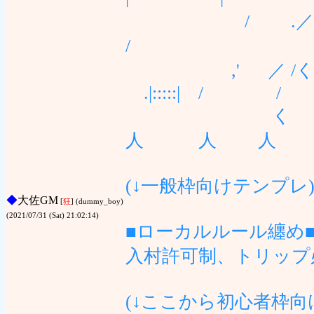
/ .／ゝ､__ノ￣
/ 
,' ／ /くｰ'
.|:::::
ゝ く / 〉､
人 人 人 
(↓一般枠向けテンプレ
◆
大佐GM
[
狂
] (dummy_boy)
(2021/07/31 (Sat) 21:02:14)
■ローカルルール纏め
入村許可制、トリップ
(↓ここから初心者枠向