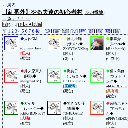
←戻る
【紅番外】やる夫達の初心者村
[7279番地]
～魚ァ！！～
[5：4]
前
1
2
3
4
5
6
7
8
後
[
逆
] [
霊
] [
逝
] [
役
] [
時
] [
顔
] [
観
] [
狼
] [
結
]
◆
大佐GM
◆
神北小鞠
◆
棗恭介
(サメハ◆
(Nobeta◆
(dummy_boy)
ZbV3TMNKJw)
kRdqIpetck)
[狂人]
[村人]
[村人]
(死亡)
(死亡)
(生存中)
◆
井ノ原真人
◆
諏訪子
◆
種ヶ島修
(阿鴉◆
(しらまき◆
(ウォドリ
utqejpwiLM)
E3TUsGjvd2)
ング◆
[村人]
[霊能者]
obOefDB96w
(死亡)
(死亡)
[共有者]
(死亡)
◆
ガイル
◆
できない子
◆
綾崎ハヤ
(レックー◆
(伽羅◆
(でっちゃ
REKvBDNwJY)
73/4b.G9ms)
ん◆
[人狼]
[村人]
oPFPs4BDEQ
(死亡)
(死亡)
[村人]