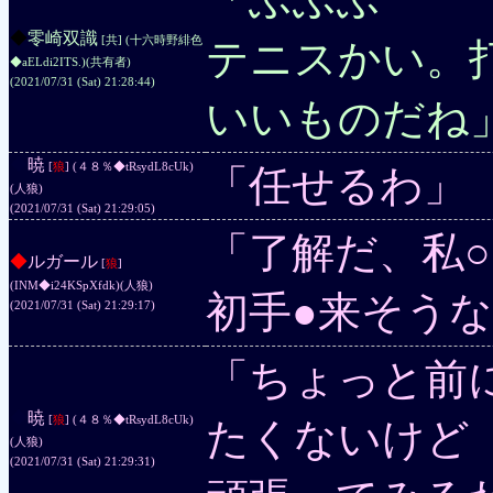
◆
零崎双識
[共] (十六時野緋色
テニスかい。
◆aELdi2ITS.)
(共有者)
(2021/07/31 (Sat) 21:28:44)
いいものだね
◆
暁
[
狼
] (４８％◆tRsydL8cUk)
「任せるわ」
(人狼)
(2021/07/31 (Sat) 21:29:05)
「了解だ、私
◆
ルガール
[
狼
]
(INM◆i24KSpXfdk)
(人狼)
初手●来そう
(2021/07/31 (Sat) 21:29:17)
「ちょっと前
◆
暁
[
狼
] (４８％◆tRsydL8cUk)
たくないけど
(人狼)
(2021/07/31 (Sat) 21:29:31)