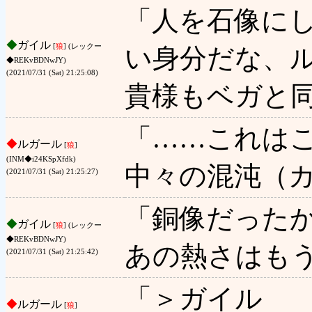
「人を石像に
◆
ガイル
[
狼
] (レックー
い身分だな、
◆REKvBDNwJY)
(2021/07/31 (Sat) 21:25:08)
貴様もベガと
「……これは
◆
ルガール
[
狼
]
(INM◆i24KSpXfdk)
中々の混沌（
(2021/07/31 (Sat) 21:25:27)
「銅像だった
◆
ガイル
[
狼
] (レックー
◆REKvBDNwJY)
あの熱さはも
(2021/07/31 (Sat) 21:25:42)
「＞ガイル
◆
ルガール
[
狼
]