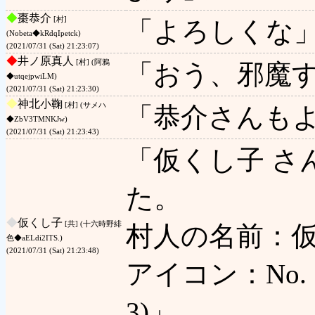
◆
棗恭介
[村]
「よろしくな
(Nobeta◆kRdqIpetck)
(2021/07/31 (Sat) 21:23:07)
◆
井ノ原真人
[村] (阿鴉
「おう、邪魔
◆utqejpwiLM)
(2021/07/31 (Sat) 21:23:30)
◆
神北小鞠
[村] (サメハ
「恭介さんも
◆ZbV3TMNKJw)
(2021/07/31 (Sat) 21:23:43)
「仮くし子 さ
た。
◆
仮くし子
[共] (十六時野緋
村人の名前：仮
色◆aELdi2ITS.)
(2021/07/31 (Sat) 21:23:48)
アイコン：No. 1
3)」