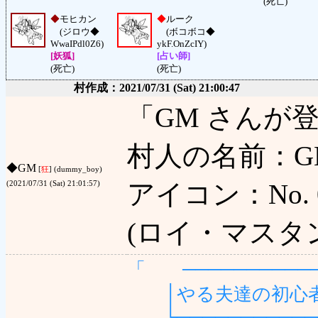
(死亡)
◆
モヒカン
◆
ルーク
(ジロウ◆
(ボコボコ◆
WwaIPdl0Z6)
ykF.OnZcIY)
[妖狐]
[占い師]
(死亡)
(死亡)
村作成：2021/07/31 (Sat) 21:00:47
「GM さんが
村人の名前：GM
◆
GM
[
狂
] (dummy_boy)
アイコン：No. 0
(2021/07/31 (Sat) 21:01:57)
(ロイ・マスタ
「 ──────────
│やる夫達の初心者村
└───────────