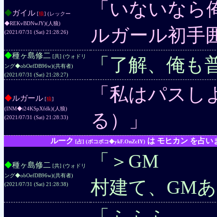
「いないなら
◆
ガイル
[
狼
] (レックー
◆REKvBDNwJY)
(人狼)
ルガール初手
(2021/07/31 (Sat) 21:28:26)
◆
種ヶ島修二
[共] (ウォドリ
「了解、俺も
ング◆obOefDB96w)
(共有者)
(2021/07/31 (Sat) 21:28:27)
「私はパスし
◆
ルガール
[
狼
]
(INM◆i24KSpXfdk)
(人狼)
る）」
(2021/07/31 (Sat) 21:28:33)
ルーク
は モヒカン を占い
[占] (ボコボコ◆ykF.OnZcIY)
「＞GM
◆
種ヶ島修二
[共] (ウォドリ
ング◆obOefDB96w)
(共有者)
村建て、GMあ
(2021/07/31 (Sat) 21:28:38)
「ふふふ