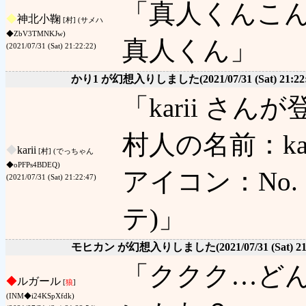
「真人くんこ
◆
神北小鞠
[村] (サメハ
◆ZbV3TMNKJw)
真人くん」
(2021/07/31 (Sat) 21:22:22)
かり1 が幻想入りしました
(2021/07/31 (Sat) 21:22
「karii さ
村人の名前：kar
◆
karii
[村] (でっちゃん
◆oPFPs4BDEQ)
アイコン：No. 1
(2021/07/31 (Sat) 21:22:47)
テ)」
モヒカン が幻想入りしました
(2021/07/31 (Sat) 2
「ククク…ど
◆
ルガール
[
狼
]
(INM◆i24KSpXfdk)