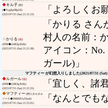
◆
キル子
[狩]
「よろしくお
(◆Yyg8p6BpG6)
(2021/07/31 (Sat) 21:21:23)
「かりる さん
村人の名前：か
◆
かりる
[
狼
]
(INM◆i24KSpXfdk)
アイコン：No. 1 
(2021/07/31 (Sat) 21:21:38)
ガール)」
マフティー が幻想入りしました
(2021/07/31 (Sat)
◆
ルガール
[
狼
]
「宜しく、諸
(INM◆i24KSpXfdk)
(2021/07/31 (Sat) 21:21:55)
◆
マフティー
[村] (タルタル
「なんとでも
ソース◆DM6DUwUhn6)
(2021/07/31 (Sat) 21:22:01)