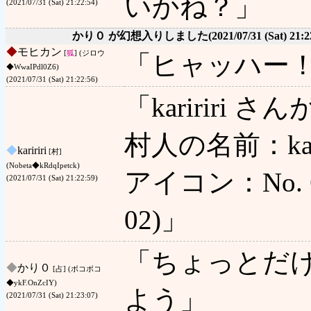
いかね？」
(2021/07/31 (Sat) 21:22:54)
かり０ が幻想入りしました
(2021/07/31 (Sat) 21:2
◆
モヒカン
[
狐
] (ジロウ
「ヒャッハー
◆WwaIPdl0Z6)
(2021/07/31 (Sat) 21:22:56)
「karirir
村人の名前：kari
◆
kaririri
[村]
(Nobeta◆kRdqIpetck)
アイコン：No. 6 
(2021/07/31 (Sat) 21:22:59)
02)」
「ちょっとだ
◆
かり０
[占] (ボコボコ
◆ykF.OnZcIY)
よう」
(2021/07/31 (Sat) 21:23:07)