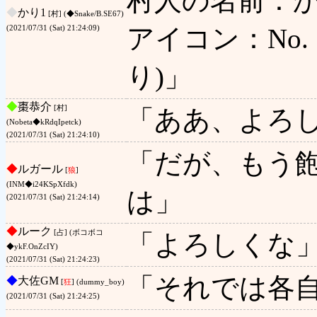
村人の名前：か
◆
かり1
[村] (◆Snake/B.SE67)
アイコン：No. 1
(2021/07/31 (Sat) 21:24:09)
り)」
◆
棗恭介
[村]
「ああ、よろ
(Nobeta◆kRdqIpetck)
(2021/07/31 (Sat) 21:24:10)
「だが、もう
◆
ルガール
[
狼
]
(INM◆i24KSpXfdk)
は」
(2021/07/31 (Sat) 21:24:14)
◆
ルーク
[占] (ボコボコ
「よろしくな
◆ykF.OnZcIY)
(2021/07/31 (Sat) 21:24:23)
「それでは各
◆
大佐GM
[
狂
] (dummy_boy)
(2021/07/31 (Sat) 21:24:25)