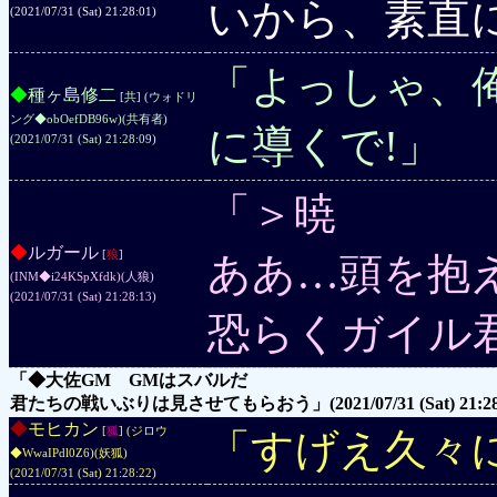
いから、素直
(2021/07/31 (Sat) 21:28:01)
「よっしゃ、
◆
種ヶ島修二
[共] (ウォドリ
ング◆obOefDB96w)
(共有者)
に導くで!」
(2021/07/31 (Sat) 21:28:09)
「＞暁
◆
ルガール
[
狼
]
ああ…頭を抱
(INM◆i24KSpXfdk)
(人狼)
(2021/07/31 (Sat) 21:28:13)
恐らくガイル
「◆大佐GM GMはスバルだ
君たちの戦いぶりは見させてもらおう」
(2021/07/31 (Sat) 21:2
◆
モヒカン
[
狐
] (ジロウ
「すげえ久々
◆WwaIPdl0Z6)
(妖狐)
(2021/07/31 (Sat) 21:28:22)