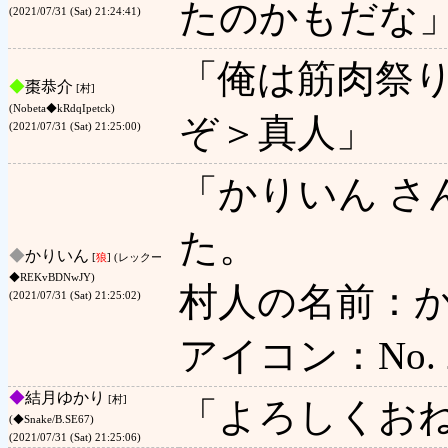
たのかもだな
(2021/07/31 (Sat) 21:24:41)
「俺は筋肉祭
◆
棗恭介
[村]
(Nobeta◆kRdqIpetck)
ぞ＞真人」
(2021/07/31 (Sat) 21:25:00)
「かりいん さ
た。
◆
かりいん
[
狼
] (レックー
◆REKvBDNwJY)
村人の名前：か
(2021/07/31 (Sat) 21:25:02)
アイコン：No. 2
◆
結月ゆかり
[村]
「よろしくお
(◆Snake/B.SE67)
(2021/07/31 (Sat) 21:25:06)