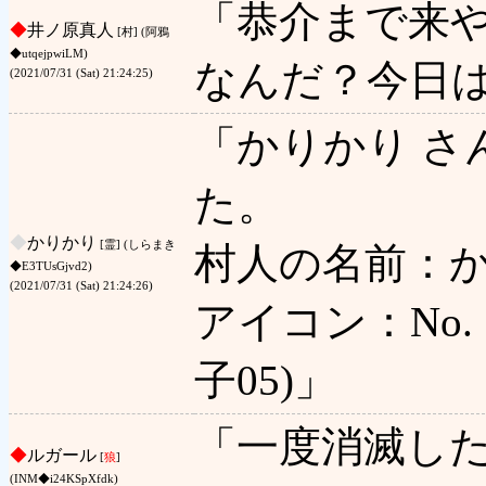
「恭介まで来
◆
井ノ原真人
[村] (阿鴉
◆utqejpwiLM)
なんだ？今日
(2021/07/31 (Sat) 21:24:25)
「かりかり さ
た。
◆
かりかり
[霊] (しらまき
村人の名前：か
◆E3TUsGjvd2)
(2021/07/31 (Sat) 21:24:26)
アイコン：No. 1
子05)」
「一度消滅し
◆
ルガール
[
狼
]
(INM◆i24KSpXfdk)