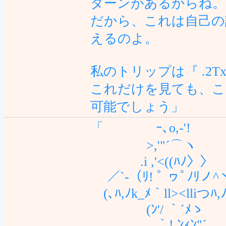
ターンがあるからね。
だから、これは自己の
えるのよ。
私のトリップは『 .2T
これだけを見ても、こ
可能でしょう」
「 ｰ､o,-'!
>,'"´⌒ヽ
.i ,'<((ﾊﾉ〉〉
／`-（ﾘ! ﾟ ヮﾟﾉﾘノ^
(､ﾊ,ﾉk_ﾒ｀ll><lliつﾊ,
(ﾝ'/ ｀´ﾒゝ
｀!,ﾝｨﾝ"´