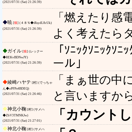
(2021/07/31 (Sat) 21:26:39)
「燃えたり感
◆
暁
[
狼
] (４８％◆tRsydL8cUk)
よく考えたら
(2021/07/31 (Sat) 21:26:39)
「ｿﾆｯｸｿﾆｯｸｿ
◆
ガイル
[
狼
] (レックー
◆REKvBDNwJY)
ール」
(2021/07/31 (Sat) 21:26:39)
「まぁ世の中
◆
綾崎ハヤテ
[村] (でっちゃ
ん◆oPFPs4BDEQ)
と言いますか
(2021/07/31 (Sat) 21:26:46)
◆
神北小鞠
「カウントし
[村] (サメハ
◆ZbV3TMNKJw)
(2021/07/31 (Sat) 21:27:01)
◆
神北小鞠
[村] (サメハ