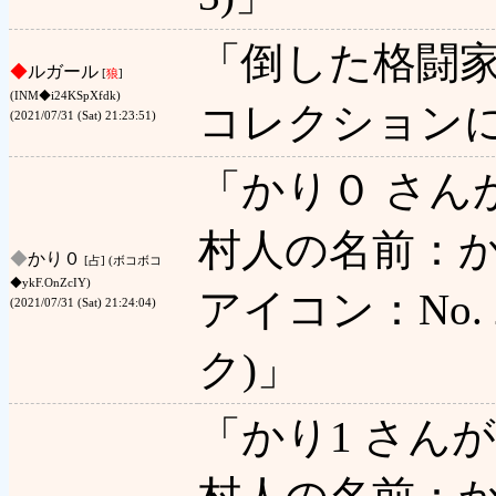
「倒した格闘
◆
ルガール
[
狼
]
(INM◆i24KSpXfdk)
コレクション
(2021/07/31 (Sat) 21:23:51)
「かり０ さん
村人の名前：か
◆
かり０
[占] (ボコボコ
◆ykF.OnZcIY)
アイコン：No. 2
(2021/07/31 (Sat) 21:24:04)
ク)」
「かり1 さん