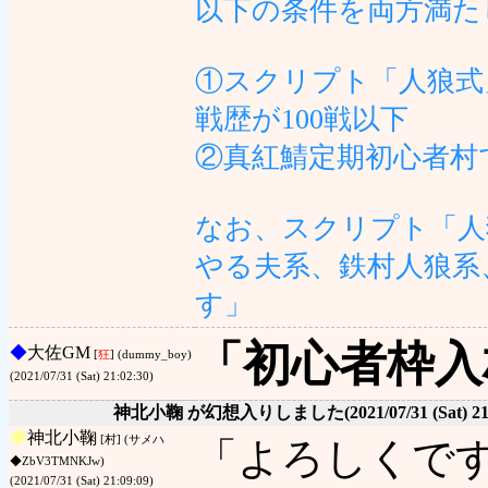
以下の条件を両方満た
①スクリプト「人狼式
戦歴が100戦以下
②真紅鯖定期初心者村
なお、スクリプト「人
やる夫系、鉄村人狼系
す」
「初心者枠入
◆
大佐GM
[
狂
] (dummy_boy)
(2021/07/31 (Sat) 21:02:30)
神北小鞠 が幻想入りしました
(2021/07/31 (Sat) 2
◆
神北小鞠
[村] (サメハ
「よろしくで
◆ZbV3TMNKJw)
(2021/07/31 (Sat) 21:09:09)