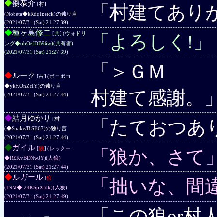
◆
棗恭介
[村]
「村建てあり
(Nobeta◆kRdqIpetck)
の独り言
(2021/07/31 (Sat) 21:27:39)
◆
種ヶ島修二
[共] (ウォドリ
「よろしく!」
ング◆obOefDB96w)
(共有者)
(2021/07/31 (Sat) 21:27:39)
「＞ＧＭ
◆
ルーク
[占] (ボコボコ
◆ykF.OnZcIY)
の独り言
村建て感謝。
(2021/07/31 (Sat) 21:27:44)
◆
結月ゆかり
[村]
「たておつあ
(◆Snake/B.SE67)
の独り言
(2021/07/31 (Sat) 21:27:44)
◆
ガイル
[
狼
] (レックー
「狼か、さて
◆REKvBDNwJY)
(人狼)
(2021/07/31 (Sat) 21:27:44)
◆
ルガール
[
狼
]
「拙いな、間
(INM◆i24KSpXfdk)
(人狼)
(2021/07/31 (Sat) 21:27:49)
「この狼or