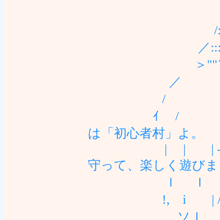
/::::::｀ﾞ'
／:::::::::::::::::::
＞''"´￣｀ '
／ 
/ |:
ｲ / ;' ,ハ
は「初心者村」よ。
| | | ‐-/,.∧
守って、楽しく遊びま
ｌ ｌ ! ./´l`ﾒ
!, i | /!、
ソｌ |,ﾊ 