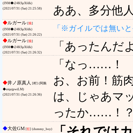
(INM◆i24KSpXfdk)
ああ、多分他
(2021/07/31 (Sat) 21:25:58)
◆
ルガール
[
狼
]
「※ガイルでは無いと
(INM◆i24KSpXfdk)
(2021/07/31 (Sat) 21:26:22)
◆
ルガール
[
狼
]
「あったんだ
(INM◆i24KSpXfdk)
(2021/07/31 (Sat) 21:26:32)
「なっ……！
お、お前！筋
◆
井ノ原真人
[村] (阿鴉
◆utqejpwiLM)
は、じゃあマ
(2021/07/31 (Sat) 21:26:36)
ったか……！
「それでは
◆
大佐GM
[
狂
] (dummy_boy)