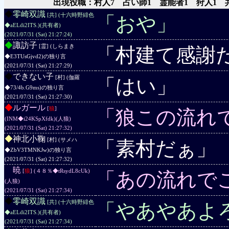
出現役職：村人7 占い師1 霊能者1 狩人1 
◆
零崎双識
[共] (十六時野緋色
「おや」
◆aELdi2ITS.)
(共有者)
(2021/07/31 (Sat) 21:27:24)
◆
諏訪子
[霊] (しらまき
「村建て感謝
◆E3TUsGjvd2)
の独り言
(2021/07/31 (Sat) 21:27:29)
◆
できない子
[村] (伽羅
「はい」
◆73/4b.G9ms)
の独り言
(2021/07/31 (Sat) 21:27:30)
◆
ルガール
[
狼
]
「狼この流れ
(INM◆i24KSpXfdk)
(人狼)
(2021/07/31 (Sat) 21:27:32)
◆
神北小鞠
[村] (サメハ
「素村だぁ」
◆ZbV3TMNKJw)
の独り言
(2021/07/31 (Sat) 21:27:32)
◆
暁
[
狼
] (４８％◆tRsydL8cUk)
「あの流れで
(人狼)
(2021/07/31 (Sat) 21:27:34)
◆
零崎双識
[共] (十六時野緋色
「やあやあよ
◆aELdi2ITS.)
(共有者)
(2021/07/31 (Sat) 21:27:34)