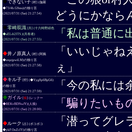
◆
できない子
[村] (伽羅
◆73/4b.G9ms)
の独り言
どうにかなら
(2021/07/31 (Sat) 21:27:54)
◆
零崎双識
[共] (十六時野緋色
「私は普通に
◆aELdi2ITS.)
(共有者)
(2021/07/31 (Sat) 21:27:55)
「いいじゃね
◆
井ノ原真人
[村] (阿鴉
◆utqejpwiLM)
の独り言
ぇ」
(2021/07/31 (Sat) 21:27:58)
◆
キル子
[狩] (◆Yyg8p6BpG6)
「今の私には
の独り言
(2021/07/31 (Sat) 21:27:59)
◆
ガイル
[
狼
] (レックー
「騙りたいも
◆REKvBDNwJY)
(人狼)
(2021/07/31 (Sat) 21:28:00)
「潜ってグレ
◆
ルーク
[占] (ボコボコ
◆ykF.OnZcIY)
の独り言