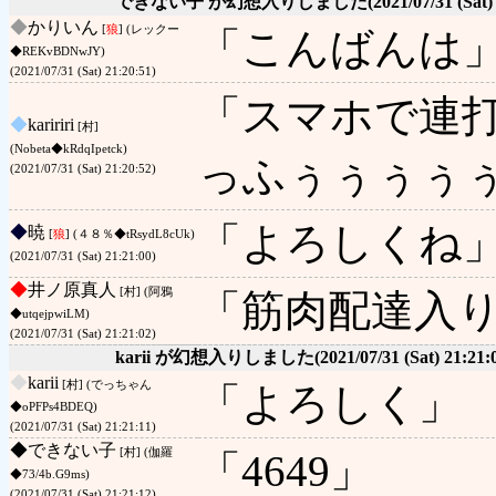
できない子 が幻想入りしました
(2021/07/31 (Sat)
◆
かりいん
[
狼
] (レックー
「こんばんは
◆REKvBDNwJY)
(2021/07/31 (Sat) 21:20:51)
「スマホで連打
◆
kaririri
[村]
(Nobeta◆kRdqIpetck)
っふぅぅぅぅ
(2021/07/31 (Sat) 21:20:52)
「よろしくね
◆
暁
[
狼
] (４８％◆tRsydL8cUk)
(2021/07/31 (Sat) 21:21:00)
◆
井ノ原真人
[村] (阿鴉
「筋肉配達入
◆utqejpwiLM)
(2021/07/31 (Sat) 21:21:02)
karii が幻想入りしました
(2021/07/31 (Sat) 21:21:
◆
karii
[村] (でっちゃん
「よろしく」
◆oPFPs4BDEQ)
(2021/07/31 (Sat) 21:21:11)
◆
できない子
[村] (伽羅
「4649」
◆73/4b.G9ms)
(2021/07/31 (Sat) 21:21:12)