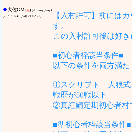
◆
大佐GM
[
狂
] (dummy_boy)
【入村許可】前にはカ
(2021/07/31 (Sat) 21:02:22)
す。
この入村許可後は好き
■初心者枠該当条件■
以下の条件を両方満た
①スクリプト「人狼式
戦歴が50戦以下
②真紅鯖定期初心者村
■準初心者枠該当条件■