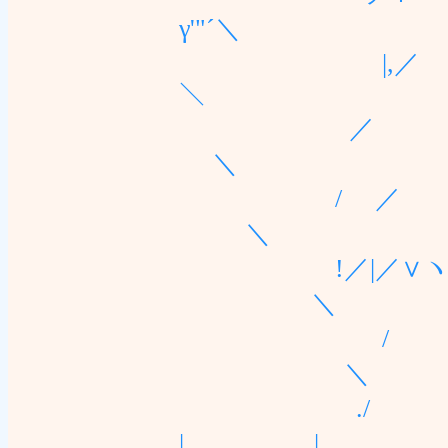
γ'"´＼
|,／ ,! 
＼
／ /.ト ､;
＼
/ ／ .! ,!
＼
!／|／∨ヽ|iン
＼
/ l´、 |/ 
＼
./ し| ∨⌒}
| 