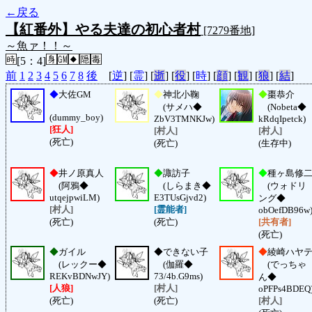
←戻る
【紅番外】やる夫達の初心者村
[7279番地]
～魚ァ！！～
[5：4]
前
1
2
3
4
5
6
7
8
後
[
逆
] [
霊
] [
逝
] [
役
] [
時
] [
顔
] [
観
] [
狼
] [
結
]
◆
大佐GM
◆
神北小鞠
◆
棗恭介
(サメハ◆
(Nobeta◆
(dummy_boy)
ZbV3TMNKJw)
kRdqIpetck)
[狂人]
[村人]
[村人]
(死亡)
(死亡)
(生存中)
◆
井ノ原真人
◆
諏訪子
◆
種ヶ島修
(阿鴉◆
(しらまき◆
(ウォドリ
utqejpwiLM)
E3TUsGjvd2)
ング◆
[村人]
[霊能者]
obOefDB96w
(死亡)
(死亡)
[共有者]
(死亡)
◆
ガイル
◆
できない子
◆
綾崎ハヤ
(レックー◆
(伽羅◆
(でっちゃ
REKvBDNwJY)
73/4b.G9ms)
ん◆
[人狼]
[村人]
oPFPs4BDEQ
(死亡)
(死亡)
[村人]