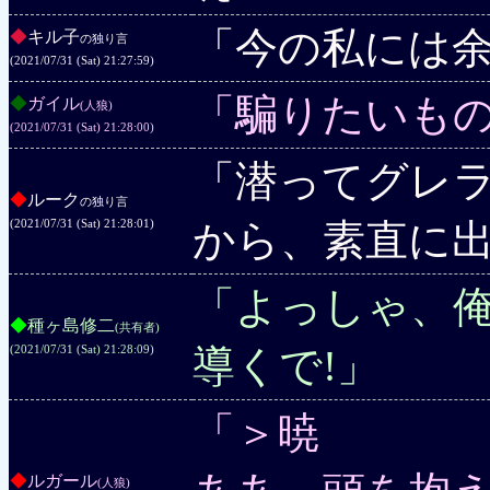
「今の私には
◆
キル子
の独り言
(2021/07/31 (Sat) 21:27:59)
「騙りたいも
◆
ガイル
(人狼)
(2021/07/31 (Sat) 21:28:00)
「潜ってグレ
◆
ルーク
の独り言
から、素直に
(2021/07/31 (Sat) 21:28:01)
「よっしゃ、
◆
種ヶ島修二
(共有者)
導くで!」
(2021/07/31 (Sat) 21:28:09)
「＞暁
◆
ルガール
(人狼)