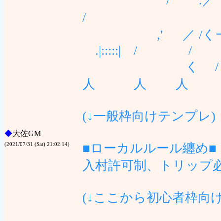
/ .／ゝ､__ノ￣
/ 
,' ／ /くｰ'
.|:::::
ゝ く / 〉､_
人 人 人 
(↓一般枠向けテンプレ)
◆
大佐GM
■ローカルルール纏め■
(2021/07/31 (Sat) 21:02:14)
入村許可制、トリップ必
(↓ここから初心者枠向