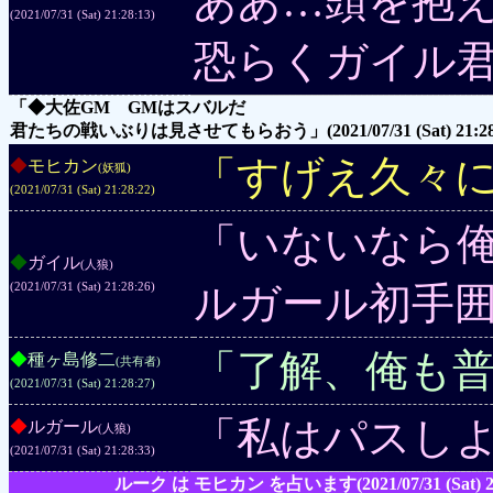
ああ…頭を抱
(2021/07/31 (Sat) 21:28:13)
恐らくガイル
「◆大佐GM GMはスバルだ
君たちの戦いぶりは見させてもらおう」
(2021/07/31 (Sat) 21:2
「すげえ久々
◆
モヒカン
(妖狐)
(2021/07/31 (Sat) 21:28:22)
「いないなら
◆
ガイル
(人狼)
ルガール初手
(2021/07/31 (Sat) 21:28:26)
「了解、俺も普
◆
種ヶ島修二
(共有者)
(2021/07/31 (Sat) 21:28:27)
「私はパスし
◆
ルガール
(人狼)
(2021/07/31 (Sat) 21:28:33)
ルーク は モヒカン を占います
(2021/07/31 (Sat) 