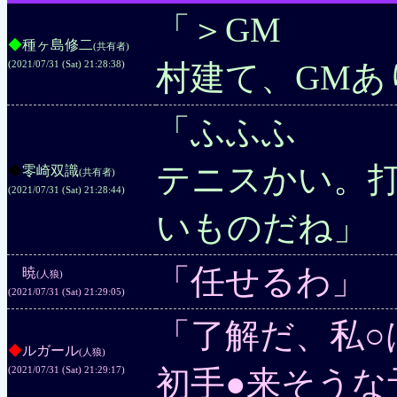
「＞GM
◆
種ヶ島修二
(共有者)
村建て、GMあ
(2021/07/31 (Sat) 21:28:38)
「ふふふ
テニスかい。
◆
零崎双識
(共有者)
(2021/07/31 (Sat) 21:28:44)
いものだね」
「任せるわ」
◆
暁
(人狼)
(2021/07/31 (Sat) 21:29:05)
「了解だ、私○
◆
ルガール
(人狼)
初手●来そうな
(2021/07/31 (Sat) 21:29:17)