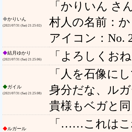
「かりいん さ
村人の名前：か
◆
かりいん
(2021/07/31 (Sat) 21:25:02)
アイコン：No. 2 
「よろしくおね
◆
結月ゆかり
(2021/07/31 (Sat) 21:25:06)
「人を石像にし
身分だな、ルガ
◆
ガイル
(2021/07/31 (Sat) 21:25:08)
貴様もベガと同
「……これはこ
◆
ルガール