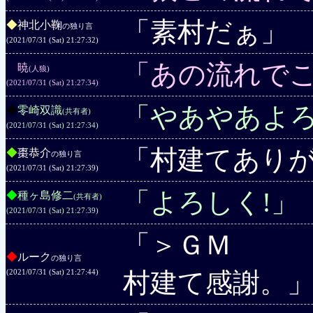
「素村だぁ」
◆
神北小鞠
の独り言
(2021/07/31 (Sat) 21:27:32)
「あの流れで
◆
暁
(人狼)
(2021/07/31 (Sat) 21:27:34)
「やあやあよ
◆
零崎双識
(共有者)
(2021/07/31 (Sat) 21:27:34)
「村建てありが
◆
棗恭介
の独り言
(2021/07/31 (Sat) 21:27:39)
「よろしく!」
◆
種ヶ島修二
(共有者)
(2021/07/31 (Sat) 21:27:39)
「＞ＧＭ
◆
ルーク
の独り言
村建て感謝。
(2021/07/31 (Sat) 21:27:44)