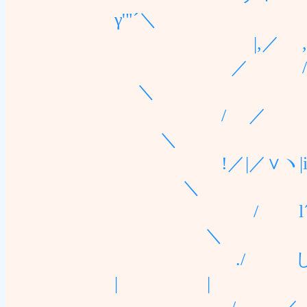
γ'"´＼
|,／ ,! -
／ /.ト ､;
＼
/ ／ .! ,!
＼
!／|／∨ヽ|iン
＼
/ l´、 |/ 
＼
./ し| ∨⌒}´
| |