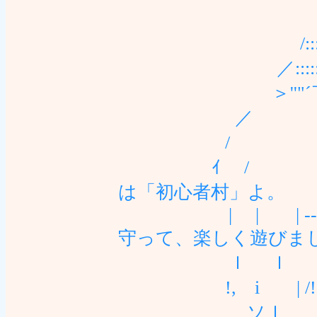
/::::::｀ﾞ' 
／:::::::::::::::::::く
＞''"´￣｀ '
／ 
/ |:
ｲ / ;' ,ハ 
は「初心者村」よ。
| | | ‐-/,.∧;
守って、楽しく遊びま
ｌ ｌ ! ./´l`ﾒ
!, i | /!、
ソｌ |,ﾊ 