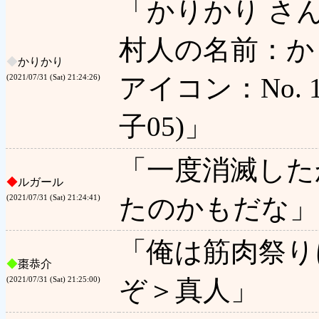
「かりかり さ
村人の名前：か
◆
かりかり
アイコン：No. 1 
(2021/07/31 (Sat) 21:24:26)
子05)」
「一度消滅した
◆
ルガール
たのかもだな」
(2021/07/31 (Sat) 21:24:41)
「俺は筋肉祭り
◆
棗恭介
ぞ＞真人」
(2021/07/31 (Sat) 21:25:00)