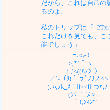
だから、これは自己の
るのよ。
私のトリップは『 .2Tx
これだけを見ても、こ
能でしょう」
「 ｰ､o,-'!
>,'"´⌒ヽ
.i ,'<((ﾊﾉ〉〉 
／`-（ﾘ! ﾟ ヮﾟﾉﾘノ^ヽ
(､ﾊ,ﾉk_ﾒ｀ll><lliつﾊ,ﾉ
(ﾝ'/ ｀´ﾒゝ
｀!,ﾝｨﾝ"´