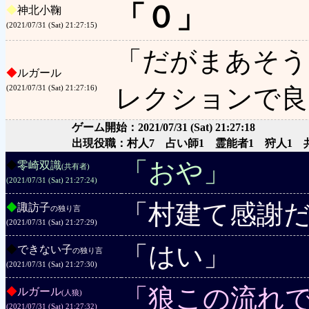
「０」
◆
神北小鞠
(2021/07/31 (Sat) 21:27:15)
「だがまあそう
◆
ルガール
レクションで良
(2021/07/31 (Sat) 21:27:16)
ゲーム開始：2021/07/31 (Sat) 21:27:18
出現役職：村人7 占い師1 霊能者1 狩人1 
「おや」
◆
零崎双識
(共有者)
(2021/07/31 (Sat) 21:27:24)
「村建て感謝
◆
諏訪子
の独り言
(2021/07/31 (Sat) 21:27:29)
「はい」
◆
できない子
の独り言
(2021/07/31 (Sat) 21:27:30)
「狼この流れ
◆
ルガール
(人狼)
(2021/07/31 (Sat) 21:27:32)