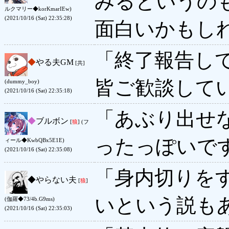
みるというの
ルクマリー◆korKmarIEw)
(2021/10/16 (Sat) 22:35:28)
面白いかもし
「終了報告し
◆
やる夫GM
[共]
皆ご歓談して
(dummy_boy)
(2021/10/16 (Sat) 22:35:18)
「あぶり出せ
◆
ブルボン
[
狼
] (フ
ったっぽいで
ィール◆KwbQBx5E1E)
(2021/10/16 (Sat) 22:35:08)
「身内切りを
◆
やらない夫
[
狼
]
いという説も
(伽羅◆73/4b.G9ms)
(2021/10/16 (Sat) 22:35:03)