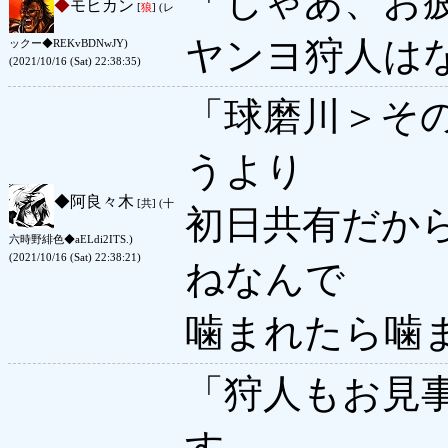
「じゃあ、お
◆
モヒカン
[
狼
] (レ
ヤンヨ狩人は
ックー◆REKvBDNwJY)
(2021/10/16 (Sat) 22:38:35)
「球磨川＞そ
うより
◆
阿良々木
[共] (十
初日共有だか
六時野緋色◆aELdi2ITS.)
(2021/10/16 (Sat) 22:38:21)
ねなんで
噛まれたら噛
「狩人もお見
す。