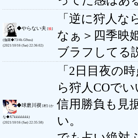
「逆に狩人な
◆
やらない夫
[
狼
]
なぁ＞四季映
(伽羅◆73/4b.G9ms)
(2021/10/16 (Sat) 22:36:02)
ブラフしてる
「2日目夜の
ら狩人COでい
信用勝負も見
◆
球磨川禊
[村] (か
い。
な◆X7kkkkkkkk)
(2021/10/16 (Sat) 22:35:58)
でも占い絶対