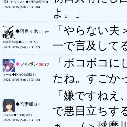
[霊] (でっちゃん◆oPFPs4BDEQ)
(2021/10/16 (Sat) 22:39:36)
よ。」
「やらない夫
◆
阿良々木
[共] (十
一で言及して
六時野緋色◆aELdi2ITS.)
(2021/10/16 (Sat) 22:39:32)
「ボコボコに
◆
ブルボン
[
狼
] (フ
たね。すごか
ィール◆KwbQBx5E1E)
(2021/10/16 (Sat) 22:39:15)
「嫌ですねえ
◆
吾妻楓
[村]
で悪目立ちす
(cascade◆qFi/JlgvP6)
(2021/10/16 (Sat) 22:39:12)
ぁ。（＞球磨