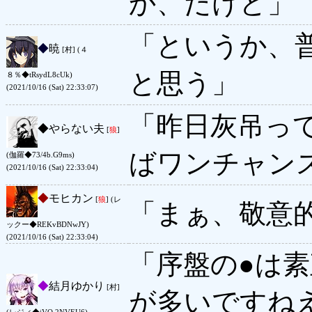
か、だけど」
「というか、
◆
暁
[村] (４
と思う」
８％◆tRsydL8cUk)
(2021/10/16 (Sat) 22:33:07)
「昨日灰吊っ
◆
やらない夫
[
狼
]
ばワンチャン
(伽羅◆73/4b.G9ms)
(2021/10/16 (Sat) 22:33:04)
◆
モヒカン
[
狼
] (レ
「まぁ、敬意
ックー◆REKvBDNwJY)
(2021/10/16 (Sat) 22:33:04)
「序盤の●は
◆
結月ゆかり
[村]
が多いですね