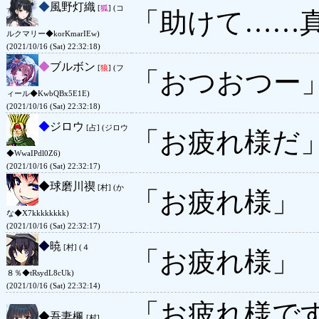
◆
風野灯織
[
狐
] (コ
「助けて……
ルクマリー◆korKmarIEw)
(2021/10/16 (Sat) 22:32:18)
◆
ブルボン
[
狼
] (フ
「おつおつー
ィール◆KwbQBx5E1E)
(2021/10/16 (Sat) 22:32:18)
◆
ジロウ
[占] (ジロウ
「お疲れ様だ
◆WwaIPdl0Z6)
(2021/10/16 (Sat) 22:32:17)
◆
球磨川禊
[村] (か
「お疲れ様」
な◆X7kkkkkkkk)
(2021/10/16 (Sat) 22:32:17)
◆
暁
[村] (４
「お疲れ様」
８％◆tRsydL8cUk)
(2021/10/16 (Sat) 22:32:14)
「お疲れ様で
◆
吾妻楓
[村]