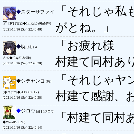
「それじゃ私
◆
スターサファイ
ア
がとね。」
[村] (雪姫◆1mKds5z0InMW)
(2021/10/16 (Sat) 22:40:48)
「お疲れ様
◆
暁
[村] (４
村建て同村あ
８％◆tRsydL8cUk)
(2021/10/16 (Sat) 22:40:38)
「それじゃヤ
◆
シテヤンヨ
[狩]
村建て感謝、
(ボコボコ◆ykF.OnZcIY)
(2021/10/16 (Sat) 22:40:38)
◆
ジロウ
[占] (ジロウ
「村建て同村
◆WwaIPdl0Z6)
(2021/10/16 (Sat) 22:40:14)