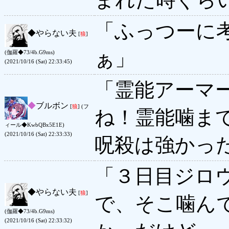
「ふっつーに
◆
やらない夫
[
狼
]
ぁ」
(伽羅◆73/4b.G9ms)
(2021/10/16 (Sat) 22:33:45)
「霊能アーマ
◆
ブルボン
[
狼
] (フ
ね！霊能噛ま
ィール◆KwbQBx5E1E)
(2021/10/16 (Sat) 22:33:33)
呪殺は強かっ
「３日目ジロ
◆
やらない夫
[
狼
]
で、そこ噛ん
(伽羅◆73/4b.G9ms)
(2021/10/16 (Sat) 22:33:32)