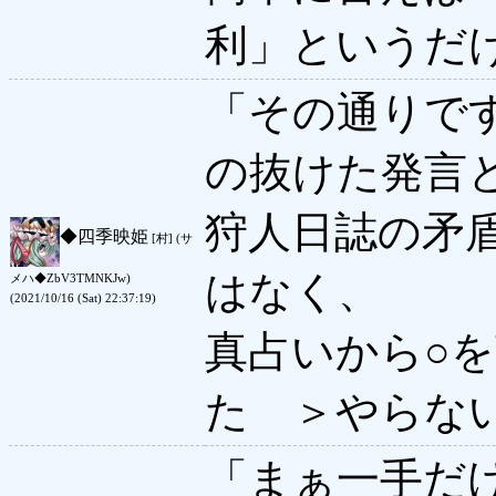
利」というだ
「その通りで
の抜けた発言
狩人日誌の矛
◆
四季映姫
[村] (サ
はなく、
メハ◆ZbV3TMNKJw)
(2021/10/16 (Sat) 22:37:19)
真占いから○
た ＞やらな
「まぁ一手だ