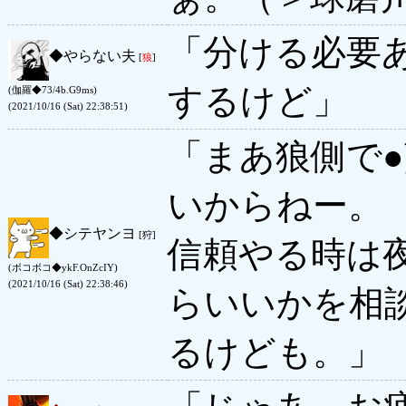
「分ける必要
◆
やらない夫
[
狼
]
するけど」
(伽羅◆73/4b.G9ms)
(2021/10/16 (Sat) 22:38:51)
「まあ狼側で
いからねー。
◆
シテヤンヨ
[狩]
信頼やる時は
(ボコボコ◆ykF.OnZcIY)
(2021/10/16 (Sat) 22:38:46)
らいいかを相
るけども。」