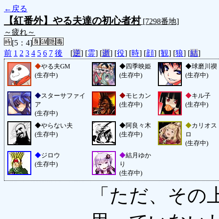
←戻る
【紅番外】やる夫達の初心者村
[7298番地]
～疲れ～
[5：4]
前
1
2
3
4
5
6
7
後
[
逆
] [
霊
] [
逝
] [
役
] [
時
] [
顔
] [
観
] [
狼
] [
結
]
◆
やる夫GM
◆
四季映姫
◆
球磨川禊
(生存中)
(生存中)
(生存中)
◆
スターサファイ
◆
モヒカン
◆
キル子
ア
(生存中)
(生存中)
(生存中)
◆
やらない夫
◆
阿良々木
◆
カリオス
(生存中)
(生存中)
ロ
(生存中)
◆
ジロウ
◆
結月ゆか
(生存中)
り
(生存中)
「ただ、その