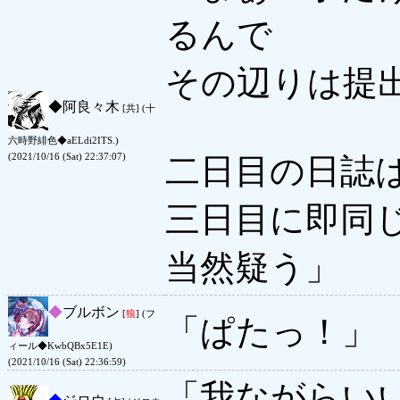
るんで
その辺りは提
◆
阿良々木
[共] (十
六時野緋色◆aELdi2ITS.)
(2021/10/16 (Sat) 22:37:07)
二日目の日誌
三日目に即同
当然疑う」
◆
ブルボン
[
狼
] (フ
「ぱたっ！」
ィール◆KwbQBx5E1E)
(2021/10/16 (Sat) 22:36:59)
「我ながらい