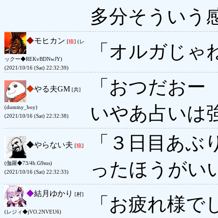
多分そういう
◆
モヒカン
[
狼
] (レ
「オルガじゃ
ックー◆REKvBDNwJY)
(2021/10/16 (Sat) 22:32:39)
「おつだおー
◆
やる夫GM
[共]
いやあ占いは
(dummy_boy)
(2021/10/16 (Sat) 22:32:38)
「３日目あぶ
◆
やらない夫
[
狼
]
ったほうがい
(伽羅◆73/4b.G9ms)
(2021/10/16 (Sat) 22:32:33)
◆
結月ゆかり
[村]
「お疲れ様で
(レジィ◆jVO.2NVEU6)