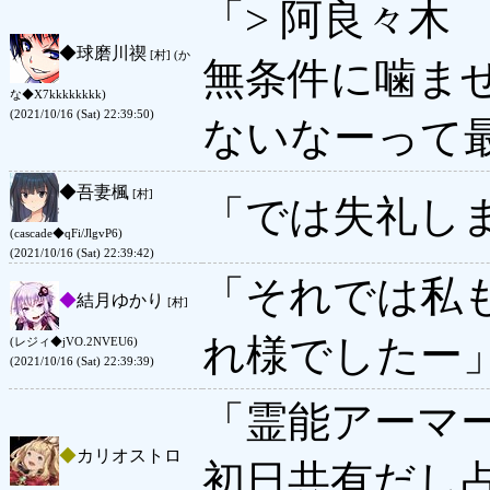
「> 阿良々木
◆
球磨川禊
[村] (か
無条件に噛ま
な◆X7kkkkkkkk)
(2021/10/16 (Sat) 22:39:50)
ないなーって
◆
吾妻楓
[村]
「では失礼し
(cascade◆qFi/JlgvP6)
(2021/10/16 (Sat) 22:39:42)
「それでは私
◆
結月ゆかり
[村]
れ様でしたー
(レジィ◆jVO.2NVEU6)
(2021/10/16 (Sat) 22:39:39)
「霊能アーマ
◆
カリオストロ
初日共有だし