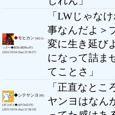
しれん」
「LWじゃな
事なんだよ＞
◆
モヒカン
[
狼
] (レ
変に生き延び
ックー◆REKvBDNwJY)
(2021/10/16 (Sat) 22:36:27)
になって詰ま
てことさ」
「正直なとこ
◆
シテヤンヨ
[狩]
ヤンヨはなん
(ボコボコ◆ykF.OnZcIY)
(2021/10/16 (Sat) 22:36:10)
ってた感はあ