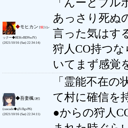
「んーとブル
あっさり死ぬ
◆
モヒカン
[
狼
] (レ
言った気はす
ックー◆REKvBDNwJY)
(2021/10/16 (Sat) 22:34:14)
狩人CO持つ
いてまず感覚
「霊能不在の
て村に確信を
◆
吾妻楓
[村]
●からの狩人C
(cascade◆qFi/JlgvP6)
(2021/10/16 (Sat) 22:34:11)
まれた時ぐら