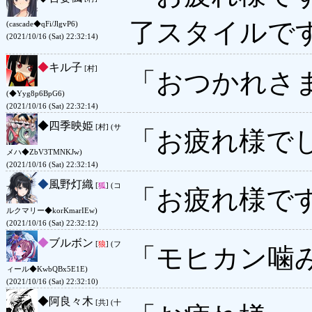
了スタイルで
(cascade◆qFi/JlgvP6)
(2021/10/16 (Sat) 22:32:14)
◆
キル子
[村]
「おつかれさ
(◆Yyg8p6BpG6)
(2021/10/16 (Sat) 22:32:14)
◆
四季映姫
[村] (サ
「お疲れ様で
メハ◆ZbV3TMNKJw)
(2021/10/16 (Sat) 22:32:14)
◆
風野灯織
[
狐
] (コ
「お疲れ様で
ルクマリー◆korKmarIEw)
(2021/10/16 (Sat) 22:32:12)
◆
ブルボン
[
狼
] (フ
「モヒカン噛
ィール◆KwbQBx5E1E)
(2021/10/16 (Sat) 22:32:10)
◆
阿良々木
[共] (十