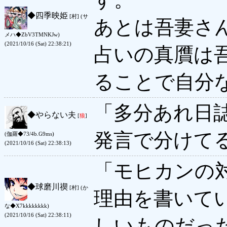
◆
四季映姫
[村] (サ
あとは吾妻さ
メハ◆ZbV3TMNKJw)
(2021/10/16 (Sat) 22:38:21)
占いの真贋は
ることで自分
「多分あれ日
◆
やらない夫
[
狼
]
発言で分けて
(伽羅◆73/4b.G9ms)
(2021/10/16 (Sat) 22:38:13)
「モヒカンの
◆
球磨川禊
[村] (か
理由を書いて
な◆X7kkkkkkkk)
(2021/10/16 (Sat) 22:38:11)
しいものだっ