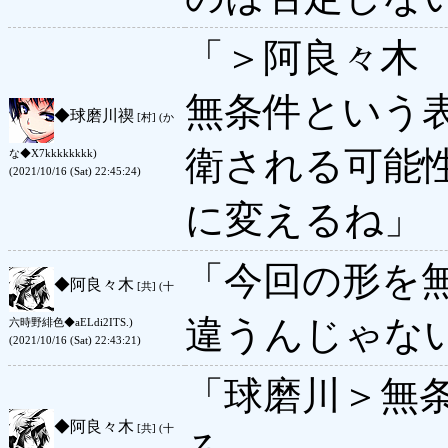
「＞阿良々木
無条件という
◆
球磨川禊
[村] (か
衛される可能
な◆X7kkkkkkkk)
(2021/10/16 (Sat) 22:45:24)
に変えるね」
「今回の形を
◆
阿良々木
[共] (十
違うんじゃな
六時野緋色◆aELdi2ITS.)
(2021/10/16 (Sat) 22:43:21)
「球磨川＞無
◆
阿良々木
[共] (十