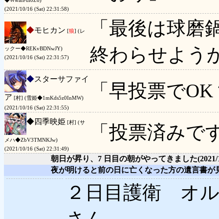
◆WwaIPdl0Z6)
(2021/10/16 (Sat) 22:31:58)
「最後は球磨
◆
モヒカン
[
狼
] (レ
終わらせよう
ックー◆REKvBDNwJY)
(2021/10/16 (Sat) 22:31:57)
◆
スターサファイ
「早投票でOK
ア
[村] (雪姫◆1mKds5z0InMW)
(2021/10/16 (Sat) 22:31:55)
◆
四季映姫
[村] (サ
「投票済みで
メハ◆ZbV3TMNKJw)
(2021/10/16 (Sat) 22:31:49)
朝日が昇り、7 日目の朝がやってきました
(2021/
夜が明けると前の日に亡くなった方の遺言書が
２日目護衛 オ
さん