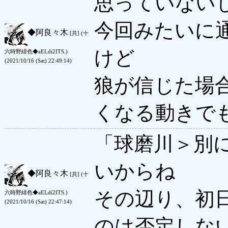
思っていない
今回みたいに
◆
阿良々木
[共] (十
けど
六時野緋色◆aELdi2ITS.)
(2021/10/16 (Sat) 22:49:14)
狼が信じた場
くなる動きで
「球磨川＞別
いからね
◆
阿良々木
[共] (十
その辺り、初
六時野緋色◆aELdi2ITS.)
(2021/10/16 (Sat) 22:47:14)
のは否定しな