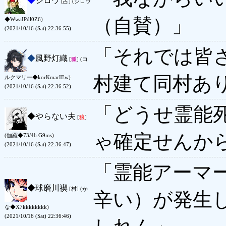
◆
ジロウ
[占] (ジロウ
（自賛）」
◆WwaIPdl0Z6)
(2021/10/16 (Sat) 22:36:55)
「それでは皆
◆
風野灯織
[
狐
] (コ
村建て同村あ
ルクマリー◆korKmarIEw)
(2021/10/16 (Sat) 22:36:52)
「どうせ霊能
◆
やらない夫
[
狼
]
ゃ確定せんか
(伽羅◆73/4b.G9ms)
(2021/10/16 (Sat) 22:36:47)
「霊能アーマ
◆
球磨川禊
[村] (か
辛い）が発生
な◆X7kkkkkkkk)
(2021/10/16 (Sat) 22:36:46)