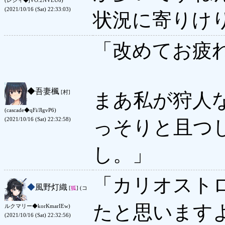
(レジィ◆jVO.2NVEU6)
(2021/10/16 (Sat) 22:33:03)
状況に寄りけ
「改めてお疲
◆
吾妻楓
[村]
まあ私が狩人
(cascade◆qFi/JlgvP6)
(2021/10/16 (Sat) 22:32:58)
っそりと且つ
し。」
「カリオスト
◆
風野灯織
[
狐
] (コ
たと思います
ルクマリー◆korKmarIEw)
(2021/10/16 (Sat) 22:32:56)