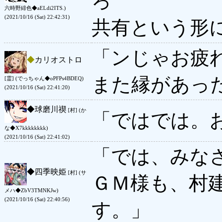
ろ
六時野緋色◆aELdi2ITS.)
(2021/10/16 (Sat) 22:42:31)
共有という形
「ンじゃお疲
◆
カリオストロ
また縁があっ
[霊] (でっちゃん◆oPFPs4BDEQ)
(2021/10/16 (Sat) 22:41:20)
◆
球磨川禊
[村] (か
「ではでは。
な◆X7kkkkkkkk)
(2021/10/16 (Sat) 22:41:02)
「では、みな
◆
四季映姫
[村] (サ
ＧＭ様も、村
メハ◆ZbV3TMNKJw)
(2021/10/16 (Sat) 22:40:56)
す。」