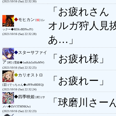
(2021/10/16 (Sat) 22:32:30)
「お疲れさん
◆
モヒカン
[
狼
] (レ
オルガ狩人見
ックー◆REKvBDNwJY)
(2021/10/16 (Sat) 22:32:28)
あ…」
◆
スターサファイ
「お疲れ様」
ア
[村] (雪姫◆1mKds5z0InMW)
(2021/10/16 (Sat) 22:32:25)
◆
カリオストロ
「お疲れー」
[霊] (でっちゃん◆oPFPs4BDEQ)
(2021/10/16 (Sat) 22:32:24)
◆
四季映姫
[村] (サ
「球磨川さー
メハ◆ZbV3TMNKJw)
(2021/10/16 (Sat) 22:32:23)