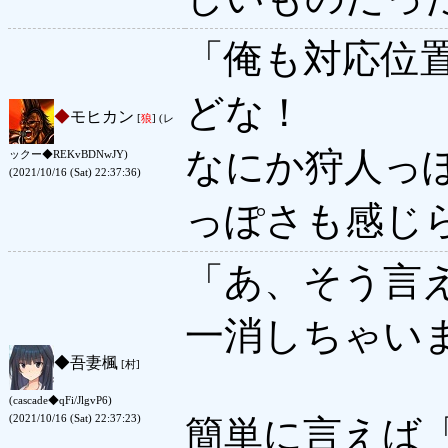
「俺も対応位
どな！
◆
モヒカン
[
狼
] (レ
なにか狩人っ
ックー◆REKvBDNwJY)
(2021/10/16 (Sat) 22:37:36)
っぽさも感じ
「あ、そう言
一消しちゃい
◆
吾妻楓
[村]
(cascade◆qFi/JlgvP6)
(2021/10/16 (Sat) 22:37:23)
簡単に言えば