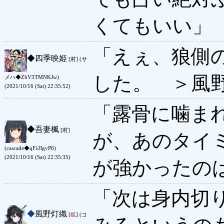
くてもいい」
「えぇ、狼側
◆
四季映姫
[村] (サ
した。 ＞風
メハ◆ZbV3TMNKJw)
(2021/10/16 (Sat) 22:35:52)
「露骨に噛ま
◆
吾妻楓
[村]
が、あのタイ
(cascade◆qFi/JlgvP6)
(2021/10/16 (Sat) 22:35:35)
が強かったの
「次は身内切
◆
風野灯織
[
狐
] (コ