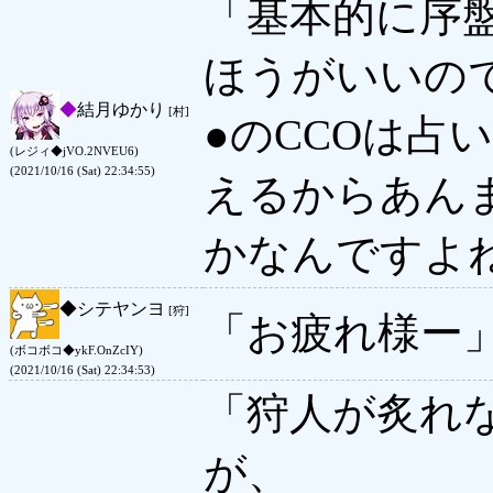
「基本的に序
ほうがいいの
◆
結月ゆかり
[村]
●のCCOは占
(レジィ◆jVO.2NVEU6)
(2021/10/16 (Sat) 22:34:55)
えるからあん
かなんですよ
◆
シテヤンヨ
[狩]
「お疲れ様ー
(ボコボコ◆ykF.OnZcIY)
(2021/10/16 (Sat) 22:34:53)
「狩人が炙れ
が、