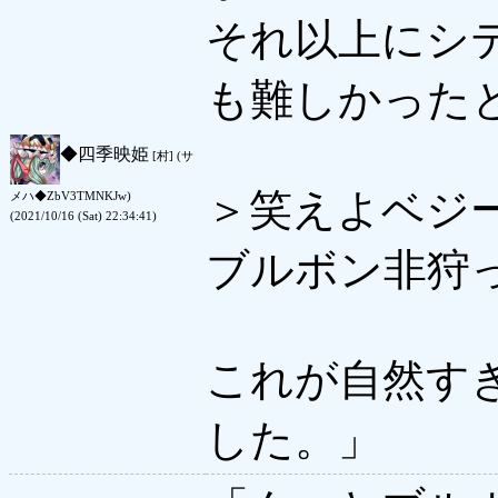
それ以上にシ
も難しかった
◆
四季映姫
[村] (サ
＞笑えよベジ
メハ◆ZbV3TMNKJw)
(2021/10/16 (Sat) 22:34:41)
ブルボン非狩
これが自然す
した。」