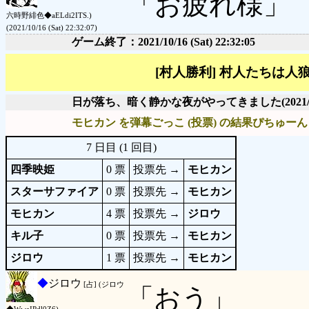
「お疲れ様」
六時野緋色◆aELdi2ITS.)
(2021/10/16 (Sat) 22:32:07)
ゲーム終了：2021/10/16 (Sat) 22:32:05
[村人勝利] 村人たちは
日が落ち、暗く静かな夜がやってきました
(2021/
モヒカン を弾幕ごっこ (投票) の結果ぴちゅーん 
7 日目 (1 回目)
四季映姫
0 票
投票先 →
モヒカン
スターサファイア
0 票
投票先 →
モヒカン
モヒカン
4 票
投票先 →
ジロウ
キル子
0 票
投票先 →
モヒカン
ジロウ
1 票
投票先 →
モヒカン
◆
ジロウ
[占] (ジロウ
「おう」