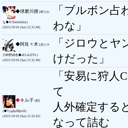
「ブルボン占
◆
球磨川禊
[村] (か
わな」
な◆X7kkkkkkkk)
(2021/10/16 (Sat) 22:32:48)
「ジロウとヤ
◆
阿良々木
[共] (十
けだった」
六時野緋色◆aELdi2ITS.)
(2021/10/16 (Sat) 22:32:46)
「安易に狩人
て
◆
キル子
[村]
人外確定する
(◆Yyg8p6BpG6)
(2021/10/16 (Sat) 22:32:45)
なって詰む