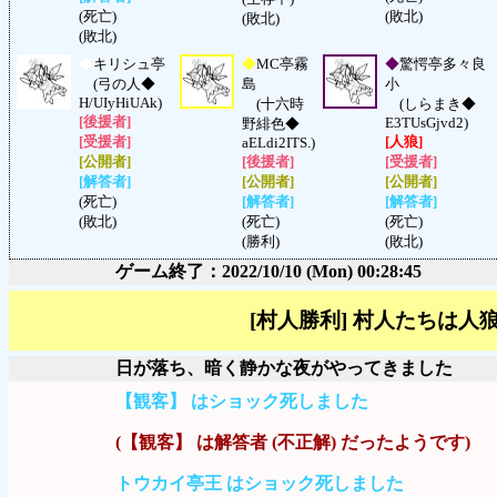
(死亡)
(敗北)
(敗北)
(敗北)
◆
キリシュ亭
◆
MC亭霧
◆
驚愕亭多々良
(弓の人◆
島
小
H/UIyHiUAk)
(十六時
(しらまき◆
[後援者]
E3TUsGjvd2)
野緋色◆
[受援者]
[人狼]
aELdi2ITS.)
[公開者]
[後援者]
[受援者]
[解答者]
[公開者]
[公開者]
(死亡)
[解答者]
[解答者]
(敗北)
(死亡)
(死亡)
(勝利)
(敗北)
ゲーム終了：2022/10/10 (Mon) 00:28:45
[村人勝利] 村人たちは
日が落ち、暗く静かな夜がやってきました
【観客】 はショック死しました
(【観客】 は解答者 (不正解) だったようです)
トウカイ亭王 はショック死しました