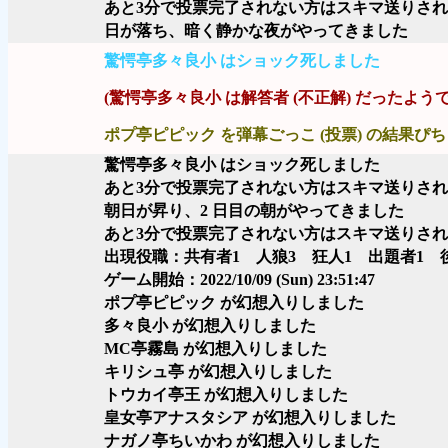
あと3分で投票完了されない方はスキマ送りさ
日が落ち、暗く静かな夜がやってきました
驚愕亭多々良小 はショック死しました
(驚愕亭多々良小 は解答者 (不正解) だったようで
ポプ亭ピピック を弾幕ごっこ (投票) の結果ぴち
驚愕亭多々良小 はショック死しました
あと3分で投票完了されない方はスキマ送りさ
朝日が昇り、2 日目の朝がやってきました
あと3分で投票完了されない方はスキマ送りさ
出現役職：共有者1 人狼3 狂人1 出題者1 後援
ゲーム開始：2022/10/09 (Sun) 23:51:47
ポプ亭ピピック が幻想入りしました
多々良小 が幻想入りしました
MC亭霧島 が幻想入りしました
キリシュ亭 が幻想入りしました
トウカイ亭王 が幻想入りしました
皇女亭アナスタシア が幻想入りしました
ナガノ亭ちいかわ が幻想入りしました