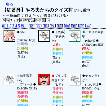
←戻る
【紅番外】やる夫たちのクイズ村
[7442番地]
～一番面白く答えた人が霊界に行ける～
[5：3]
前
1
2
3
4
5
後
[
逆
] [
霊
] [
逝
] [
役
] [
時
] [
顔
] [
観
] [
狼
] [
結
]
◆
GM
◆
【観客】
◆
イガリマ亭切
(あああ
歌
(dummy_boy)
あ)
(what40◆
[出題者]
aR8kcGbpb8DB)
[人狼]
[公開者]
[狂人]
[公開者]
(生存中)
[公開者]
[解答者]
(敗北)
[解答者]
(死亡)
(死亡)
(敗北)
(敗北)
◆
無意識亭こ
◆
ブラフ亭
◆
ナガノ亭ちい
いし
紅きヒゲ
かわ
(フィール◆
(ヒロ)
(しめさば◆
KwbQBx5E1E)
BfVhZr4y3s)
[後援者]
[後援者]
[後援者]
[受援者]
[受援者]
[公開者]
[公開者]
[公開者]
[解答者]
[解答者]
[解答者]
(死亡)
(生存中)