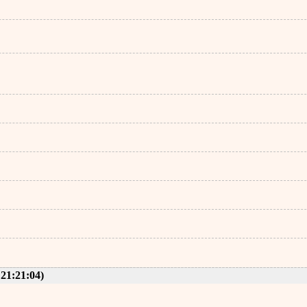
」
」
 21:21:04)