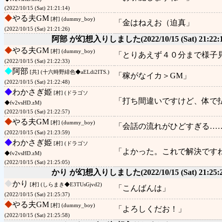
(2022/10/15 (Sat) 21:21:14)
◆
やる夫GM
[村] (dummy_boy)
「金はねえお（迫真」
(2022/10/15 (Sat) 21:21:26)
阿部 が幻想入りしました
(2022/10/15 (Sat) 21:22:
◆
やる夫GM
[村] (dummy_boy)
「とりあえず４０分まで様子
(2022/10/15 (Sat) 21:22:33)
◆
阿部
[共] (十六時野緋色◆aELdi2ITS.)
「稼がなイカ＞GM」
(2022/10/15 (Sat) 21:22:48)
◆
わかさぎ姫
[村] (ドラゴソ
「打ち間違いですけど、体で
◆fv2vsHD.zM)
(2022/10/15 (Sat) 21:22:57)
◆
やる夫GM
[村] (dummy_boy)
「会話の流れがひどすぎる…
(2022/10/15 (Sat) 21:23:59)
◆
わかさぎ姫
[村] (ドラゴソ
「よかった。これで解決です
◆fv2vsHD.zM)
(2022/10/15 (Sat) 21:25:05)
かり が幻想入りしました
(2022/10/15 (Sat) 21:25:
◆
かり
[村] (しらまき◆E3TUsGjvd2)
「こんばんは」
(2022/10/15 (Sat) 21:25:37)
◆
やる夫GM
[村] (dummy_boy)
「よろしくだお！」
(2022/10/15 (Sat) 21:25:58)