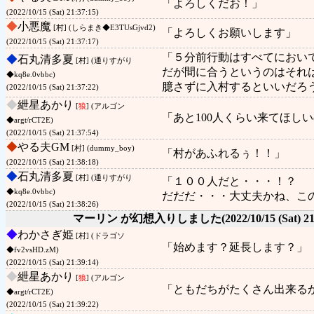
「よろしくだお！」
(2022/10/15 (Sat) 21:37:15)
◆
小悪魔
[村] (しらまき◆E3TUsGjvd2)
「よろしくお願いします」
(2022/10/15 (Sat) 21:37:17)
「５分前行動はすべてにおい
◆
石丸清多夏
[村] (通りすがり
だが間に合うというのはそれ
◆kq8e.0vbbc)
臆さずに入村するといいだろ
(2022/10/15 (Sat) 21:37:22)
◆
紲星あかり
[
狼
] (アルゴン
「あと100人くらい来てほし
◆argt/rCT2E)
(2022/10/15 (Sat) 21:37:54)
◆
やる夫GM
[村] (dummy_boy)
「村があふれるぅ！！」
(2022/10/15 (Sat) 21:38:18)
◆
石丸清多夏
[村] (通りすがり
「１００人だと・・・！？
◆kq8e.0vbbc)
だだだ・・・大丈夫かね、こ
(2022/10/15 (Sat) 21:38:26)
マーリン が幻想入りしました
(2022/10/15 (Sat) 2
◆
わかさぎ姫
[村] (ドラゴソ
「始めます？延長します？」
◆fv2vsHD.zM)
(2022/10/15 (Sat) 21:39:14)
◆
紲星あかり
[
狼
] (アルゴン
「ともだちがたくさん出来る
◆argt/rCT2E)
(2022/10/15 (Sat) 21:39:22)