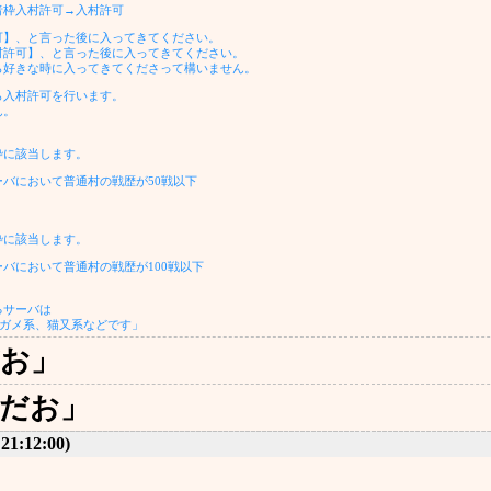
者枠入村許可→入村許可
可】、と言った後に入ってきてください。
村許可】、と言った後に入ってきてください。
ら好きな時に入ってきてくださって構いません。
ら入村許可を行います。
ん。
枠に該当します。
バにおいて普通村の戦歴が50戦以下
枠に該当します。
バにおいて普通村の戦歴が100戦以下
るサーバは
ミガメ系、猫又系などです」
だお」
可だお」
 21:12:00)