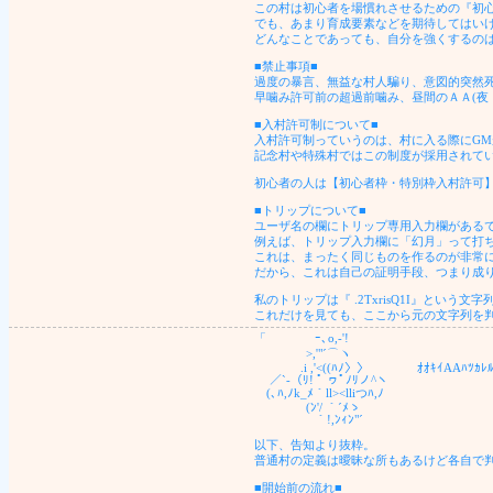
この村は初心者を場慣れさせるための『初
でも、あまり育成要素などを期待してはい
どんなことであっても、自分を強くするの
■禁止事項■
過度の暴言、無益な村人騙り、意図的突然
早噛み許可前の超過前噛み、昼間のＡＡ(夜
■入村許可制について■
入村許可制っていうのは、村に入る際にG
記念村や特殊村ではこの制度が採用されて
初心者の人は【初心者枠・特別枠入村許可
■トリップについて■
ユーザ名の欄にトリップ専用入力欄があるで
例えば、トリップ入力欄に「幻月」って打ち込
これは、まったく同じものを作るのが非常
だから、これは自己の証明手段、つまり成
私のトリップは『 .2TxrisQ1I』という文
これだけを見ても、ここから元の文字列を
「 ｰ､o,-'!
>,'"´⌒ヽ
.i ,'<((ﾊﾉ〉〉 ｵｵｷｲAAﾊﾂｶﾚﾙ
／`-（ﾘ! ﾟ ヮﾟﾉﾘノ^ヽ
(､ﾊ,ﾉk_ﾒ｀ll><lliつﾊ,ﾉ
(ﾝ'/ ｀´ﾒゝ
｀!,ﾝｨﾝ"´
以下、告知より抜粋。
普通村の定義は曖昧な所もあるけど各自で
■開始前の流れ■