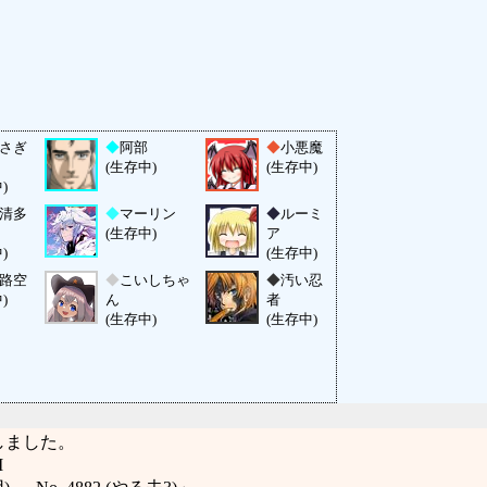
さぎ
◆
阿部
◆
小悪魔
(生存中)
(生存中)
)
清多
◆
マーリン
◆
ルーミ
(生存中)
ア
)
(生存中)
路空
◆
こいしちゃ
◆
汚い忍
)
ん
者
(生存中)
(生存中)
しました。
M