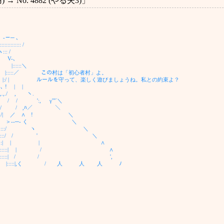
→ No. 4882 (やる夫3)」
－─ ､
::::::: /
 /
､
:＼
:::::／ この村は「初心者村」よ。
/ ﾄ. |:/ | ルールを守って、楽しく遊びましょうね。私との約束よ？
! | |
/ , ヽ.
 ':, γ'"´＼
/ / ,ﾊ／ ＼
 /| ／ ∧ ! ＼
!／ ＞--─‐ く ＼
,／ ／/::::/ ヽ ＼
/ /::::/ / ' ＼
|:::::| | | ∧
ヽ/ |:::::| | / ∧
j .|:::::| / / ',
:::::|,く / 人 人 人 ﾉ