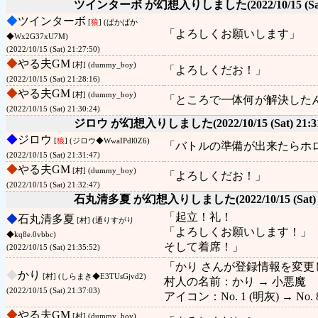
ツインターボ が幻想入りしました
(2022/10/15 (Sa
◆
ツインターボ
[
狼
] (ぱかぱか
「よろしくお願いします」
◆Wx2G37xU7M)
(2022/10/15 (Sat) 21:27:50)
◆
やる夫GM
[村] (dummy_boy)
「よろしくだお！」
(2022/10/15 (Sat) 21:28:16)
◆
やる夫GM
[村] (dummy_boy)
「ところで一体何が解決した
(2022/10/15 (Sat) 21:30:24)
ジロウ が幻想入りしました
(2022/10/15 (Sat) 21:3
◆
ジロウ
[
狼
] (ジロウ◆WwaIPdl0Z6)
「バトルの準備が出来たらホ
(2022/10/15 (Sat) 21:31:47)
◆
やる夫GM
[村] (dummy_boy)
「よろしくだお！」
(2022/10/15 (Sat) 21:32:47)
石丸清多夏 が幻想入りしました
(2022/10/15 (Sat)
「起立！礼！
◆
石丸清多夏
[村] (通りすがり
「よろしくお願いします！」
◆kq8e.0vbbc)
そして着席！」
(2022/10/15 (Sat) 21:35:52)
「かり さんが登録情報を変更
◆
かり
[村] (しらまき◆E3TUsGjvd2)
村人の名前：かり → 小悪魔
(2022/10/15 (Sat) 21:37:03)
アイコン：No. 1 (明灰) → No. 
◆
やる夫GM
[村] (dummy_boy)