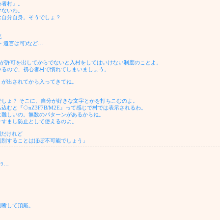
心者村』。
けないわ。
は自分自身。そうでしょ？
死
・遺言は可)など…
Mが許可を出してからでないと入村をしてはいけない制度のことよ。
いるので、初心者村で慣れてしまいましょう。
】が出されてから入ってきてね。
しょ？ そこに、自分が好きな文字とかを打ちこむのよ。
むと『◇nZ3F7B/M2E』って感じで村では表示されるわ。
に難しいの。無数のパターンがあるからね。
りすまし防止として使えるのよ。
字列だけれど
判別することはほぼ不可能でしょう」
ﾜ…
判断して頂戴。