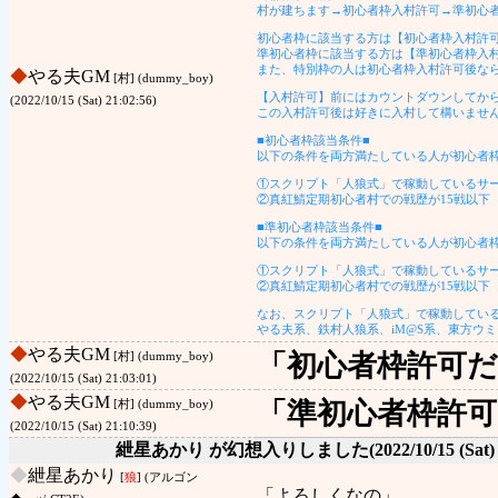
村が建ちます→初心者枠入村許可→準初心
初心者枠に該当する方は【初心者枠入村許
準初心者枠に該当する方は【準初心者枠入
また、特別枠の人は初心者枠入村許可後な
◆
やる夫GM
[村] (dummy_boy)
【入村許可】前にはカウントダウンしてか
(2022/10/15 (Sat) 21:02:56)
この入村許可後は好きに入村して構いませ
■初心者枠該当条件■
以下の条件を両方満たしている人が初心者
①スクリプト「人狼式」で稼動しているサー
②真紅鯖定期初心者村での戦歴が15戦以下
■準初心者枠該当条件■
以下の条件を両方満たしている人が初心者
①スクリプト「人狼式」で稼動しているサー
②真紅鯖定期初心者村での戦歴が15戦以下
なお、スクリプト「人狼式」で稼動してい
やる夫系、鉄村人狼系、iM@S系、東方ウ
◆
やる夫GM
「初心者枠許可
[村] (dummy_boy)
(2022/10/15 (Sat) 21:03:01)
◆
やる夫GM
「準初心者枠許
[村] (dummy_boy)
(2022/10/15 (Sat) 21:10:39)
紲星あかり が幻想入りしました
(2022/10/15 (Sat)
◆
紲星あかり
[
狼
] (アルゴン
「よろしくなの」