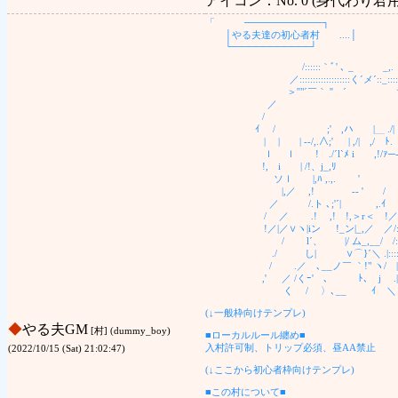
アイコン：No. 0 (身代わり君用) 
「 ───────────┐
│やる夫達の初心者村 ....│
└───────────┘
/::::::｀ﾞ' ､ _ _,. -
／:::::::::::::::::::く´メ´::_:::::::::::
＞''"´￣｀ '' ´ ヽ:::
／ V-
/ |:::::
ｲ / ;' ,ハ |＿ ./| |
| | | ‐-/,.∧;' | ,/| ,
ｌ ｌ ! ./´l`ﾒ i ,!/ｧ─-､ 
!, i | /!、j_,ﾘ ,.,.
ソｌ |,ﾊ ,.,. ' / /
|,／ ,! -‐ ' / 
／ /.ト ､;'´| ,.ｲ
/ ／ .! ,! !,＞r＜ 
!／|／∨ヽ|iン !_ン|_
/ l´、 |/ ム_,__
./ し| ∨⌒}´＼ .
/ .／ゝ､__ノ￣ ｀!" 
,' ／ /くｰ' ､ ﾄ､ 
ゝ く / 〉､__ ｲ ＼ |
(↓一般枠向けテンプレ)
◆
やる夫GM
[村] (dummy_boy)
■ローカルルール纏め■
入村許可制、トリップ必須、昼AA禁止
(2022/10/15 (Sat) 21:02:47)
(↓ここから初心者枠向けテンプレ)
■この村について■