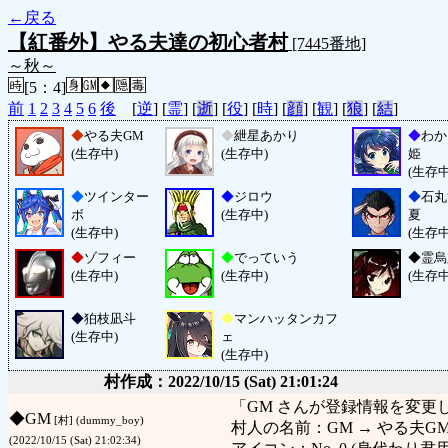
←戻る
【紅番外】やる夫達の初心者村
[7445番地]
～秋～
[5：4]
前
1
2
3
4
5
6
後
[
逆
] [
霊
] [
逝
] [
役
] [
時
] [
顔
] [
観
] [
狼
] [
結
]
◆
やる夫GM
◆
紲星あかり
◆
わか
(生存中)
(生存中)
姫
(生存中
◆
ツインター
◆
ジロウ
◆
石丸
ボ
(生存中)
夏
(生存中)
(生存中
◆
ゾフィー
◆
でっていう
◆
霊烏
(生存中)
(生存中)
(生存中
◆
狛枝凪斗
◆
マンハッタンカフ
(生存中)
ェ
(生存中)
村作成：2022/10/15 (Sat) 21:01:24
「GM さんが登録情報を変更
◆
GM
[村] (dummy_boy)
村人の名前：GM → やる夫G
(2022/10/15 (Sat) 21:02:34)