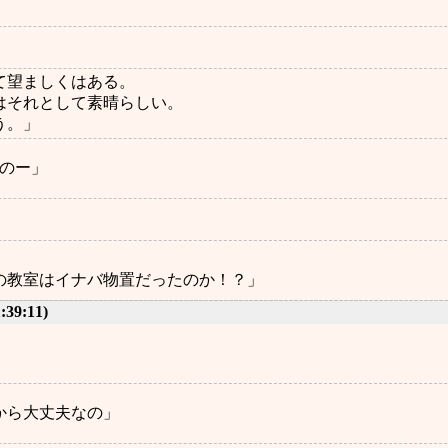
て望ましくはある。
はそれとして素晴らしい。
う。」
いのー」
の教室はイナバ物置だったのか！？」
1:39:11)
から大丈夫なの」