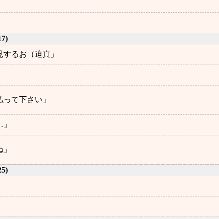
17)
見するお（迫真」
払って下さい」
…」
ね」
25)