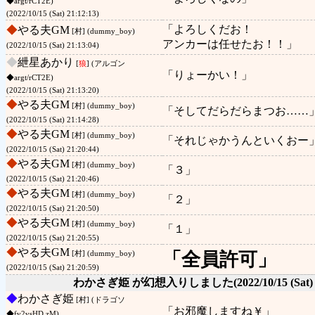
◆argt/rCT2E)
(2022/10/15 (Sat) 21:12:13)
「よろしくだお！
◆
やる夫GM
[村] (dummy_boy)
アンカーは任せたお！！」
(2022/10/15 (Sat) 21:13:04)
◆
紲星あかり
[
狼
] (アルゴン
「りょーかい！」
◆argt/rCT2E)
(2022/10/15 (Sat) 21:13:20)
◆
やる夫GM
[村] (dummy_boy)
「そしてだらだらまつお……
(2022/10/15 (Sat) 21:14:28)
◆
やる夫GM
[村] (dummy_boy)
「それじゃかうんといくおー
(2022/10/15 (Sat) 21:20:44)
◆
やる夫GM
[村] (dummy_boy)
「３」
(2022/10/15 (Sat) 21:20:46)
◆
やる夫GM
[村] (dummy_boy)
「２」
(2022/10/15 (Sat) 21:20:50)
◆
やる夫GM
[村] (dummy_boy)
「１」
(2022/10/15 (Sat) 21:20:55)
◆
やる夫GM
「全員許可」
[村] (dummy_boy)
(2022/10/15 (Sat) 21:20:59)
わかさぎ姫 が幻想入りしました
(2022/10/15 (Sat)
◆
わかさぎ姫
[村] (ドラゴソ
「お邪魔しますね￥」
◆fv2vsHD.zM)