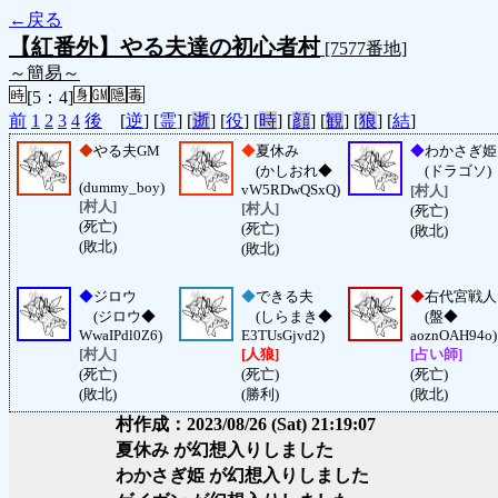
←戻る
【紅番外】やる夫達の初心者村
[7577番地]
～簡易～
[5：4]
前
1
2
3
4
後
[
逆
] [
霊
] [
逝
] [
役
] [
時
] [
顔
] [
観
] [
狼
] [
結
]
◆
やる夫GM
◆
夏休み
◆
わかさぎ姫
(かしおれ◆
(ドラゴソ)
(dummy_boy)
vW5RDwQSxQ)
[村人]
[村人]
[村人]
(死亡)
(死亡)
(死亡)
(敗北)
(敗北)
(敗北)
◆
ジロウ
◆
できる夫
◆
右代宮戦人
(ジロウ◆
(しらまき◆
(盤◆
WwaIPdl0Z6)
E3TUsGjvd2)
aoznOAH94o)
[村人]
[人狼]
[占い師]
(死亡)
(死亡)
(死亡)
(敗北)
(勝利)
(敗北)
村作成：2023/08/26 (Sat) 21:19:07
夏休み が幻想入りしました
わかさぎ姫 が幻想入りしました