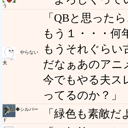
う
「QBと思った
もう１・・・何
もうそれぐらい
◆
やらない
だなぁあのアニ
夫
今でもやる夫ス
ってるのか？」
◆
シルバー
「緑色も素敵だ
ド