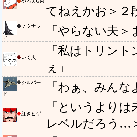
◆
やる夫GM
てねえかお＞２
◆
ノクナレ
「やらない夫＞
ア
「私はトリント
◆
いく夫
ぇ」
◆
シルバー
「わぁ、みんな
ド
「というよりは
◆
紅きヒゲ
レベルだろう…