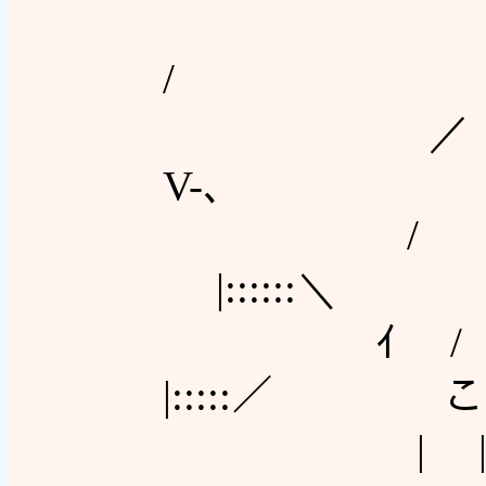
＞''"´￣
/
V-､
|::::::＼
ｲ / ;'
|:::::／ 
| | | ‐-/,