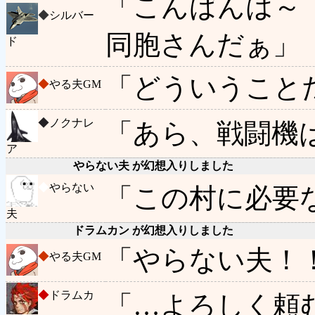
「こんばんは～
◆
シルバー
同胞さんだぁ」
ド
「どういうこと
◆
やる夫GM
◆
ノクナレ
「あら、戦闘機
ア
やらない夫 が幻想入りしました
◆
やらない
「この村に必要
夫
ドラムカン が幻想入りしました
「やらない夫！
◆
やる夫GM
◆
ドラムカ
「…よろしく頼