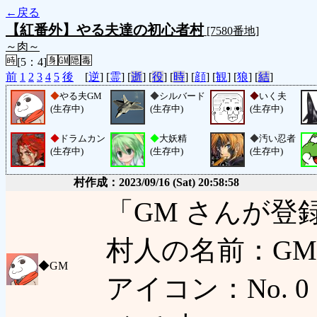
←戻る
【紅番外】やる夫達の初心者村
[7580番地]
～肉～
[5：4]
前
1
2
3
4
5
後
[
逆
] [
霊
] [
逝
] [
役
] [
時
] [
顔
] [
観
] [
狼
] [
結
]
◆
やる夫GM
◆
シルバード
◆
いく夫
(生存中)
(生存中)
(生存中)
◆
ドラムカン
◆
大妖精
◆
汚い忍者
(生存中)
(生存中)
(生存中)
村作成：2023/09/16 (Sat) 20:58:58
「GM さんが登
村人の名前：GM
◆
GM
アイコン：No. 0 