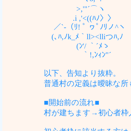
>,'"´⌒ヽ
.i ,'<((ﾊﾉ〉〉 ｵ
／`-（ﾘ! ﾟ ヮﾟﾉﾘノ^ヽ
(､ﾊ,ﾉk_ﾒ｀ll><lliつﾊ,ﾉ
(ﾝ'/ ｀´ﾒゝ
｀!,ﾝｨﾝ"´
以下、告知より抜粋。
普通村の定義は曖昧な所
■開始前の流れ■
村が建ちます→初心者枠