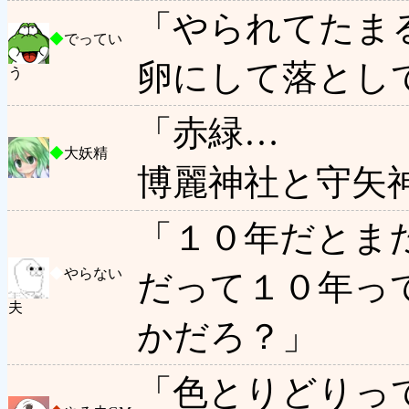
「やられてたま
◆
でってい
卵にして落とし
う
「赤緑…
◆
大妖精
博麗神社と守矢
「１０年だとま
◆
やらない
だって１０年っ
夫
かだろ？」
「色とりどりっ