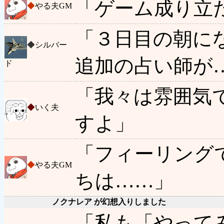
「ゲーム成り立
◆
やる夫GM
「３日目の朝に
◆
シルバー
追加の占い師が
ド
「我々は雰囲気
◆
いく夫
すよ」
「フィーリング
◆
やる夫GM
ちは……」
ノクナレア が幻想入りしました
「私も「やって