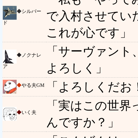
◆
シルバー
で入村させてい
ド
これが心です」
「サーヴァント
◆
ノクナレ
よろしく」
ア
「よろしくだお
◆
やる夫GM
「実はこの世界
◆
いく夫
んですか？」