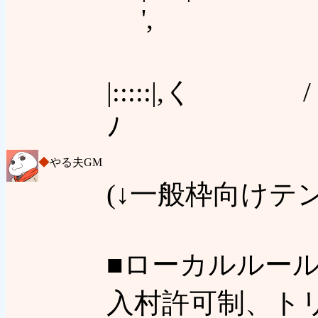
',
ゝ く /
|:::::
ﾉ
◆
やる夫GM
(↓一般枠向けテ
■ローカルルール
入村許可制、ト