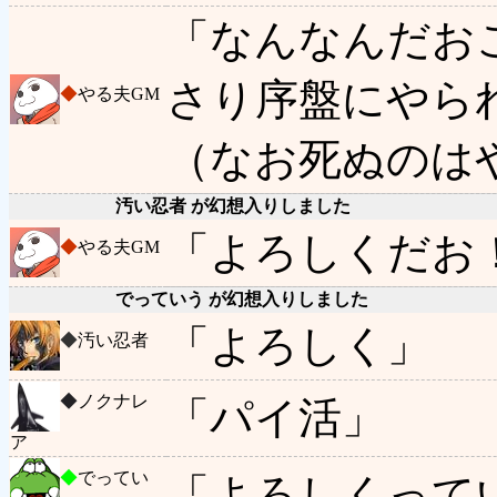
「なんなんだお
さり序盤にやら
◆
やる夫GM
（なお死ぬのは
汚い忍者 が幻想入りしました
「よろしくだお
◆
やる夫GM
でっていう が幻想入りしました
「よろしく」
◆
汚い忍者
◆
ノクナレ
「パイ活」
ア
◆
でってい
「よろしくって