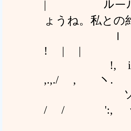
| ルールを
ょうね。私との
ｌ ｌ ! ./
! | |
!, i 
,.,./ , ヽ.
ソｌ |
/ / ':, γ'
|,／ ,