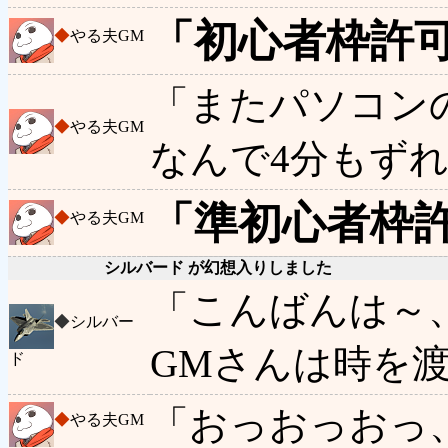
「初心者枠許
◆
やる夫GM
「またパソコン
◆
やる夫GM
なんで4分もず
「準初心者枠
◆
やる夫GM
シルバード が幻想入りしました
「こんばんは～
◆
シルバー
GMさんは時を
ド
「おっおっおっ
◆
やる夫GM