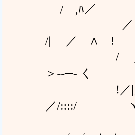
/ ,ﾊ／
／ /.ト
/| ／ 
/ ／ .!
＞--─‐
!／|／∨ヽ|
／/::
/ l´