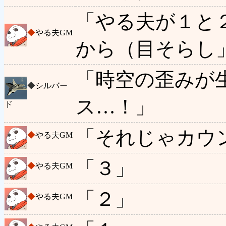
「やる夫が１と
◆
やる夫GM
から（目そらし
「時空の歪みが
◆
シルバー
ス…！」
ド
「それじゃカウ
◆
やる夫GM
「３」
◆
やる夫GM
「２」
◆
やる夫GM