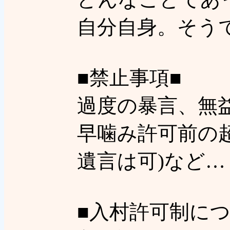
自分自身。そう
■禁止事項■
過度の暴言、無
早噛み許可前の
遺言は可)など…
■入村許可制につ