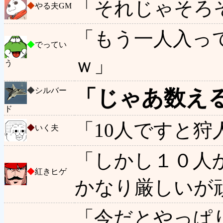
「それじゃそろ
◆
やる夫GM
「もう一人入っ
◆
でってい
ｗ」
う
「じゃあ数え
◆
シルバー
ド
「10人ですと狩
◆
いく夫
「しかし１０人
◆
紅きヒゲ
かなり厳しいが
「今だとやっぱ