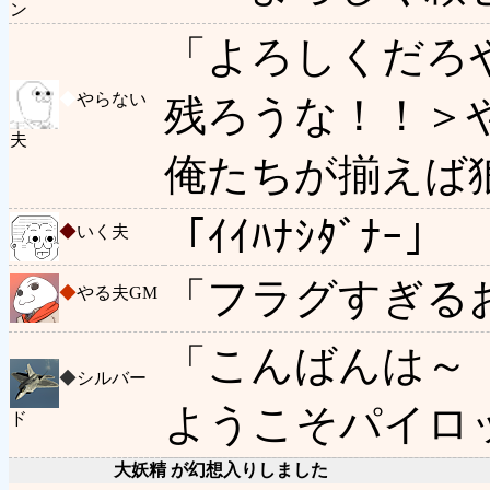
ン
「よろしくだろ
◆
やらない
残ろうな！！＞
夫
俺たちが揃えば
「ｲｲﾊﾅｼﾀﾞﾅｰ」
◆
いく夫
「フラグすぎる
◆
やる夫GM
「こんばんは～
◆
シルバー
ようこそパイロ
ド
大妖精 が幻想入りしました