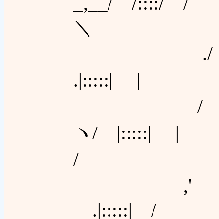
_,__/ 
＼
./ し
.|:::
/ .／ゝ､
ヽ/ |:::::
/
,' ／ /
.|::