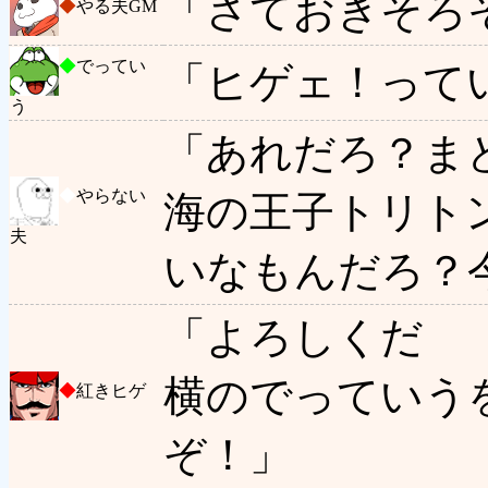
「さておきそろ
◆
やる夫GM
◆
でってい
「ヒゲェ！って
う
「あれだろ？ま
◆
やらない
海の王子トリト
夫
いなもんだろ？
「よろしくだ
横のでっていう
◆
紅きヒゲ
ぞ！」