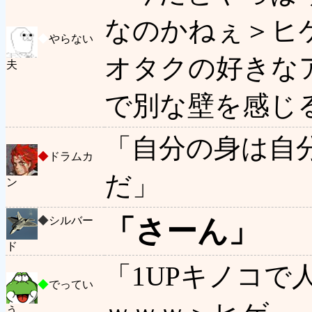
なのかねぇ＞ヒ
◆
やらない
オタクの好きな
夫
で別な壁を感じ
「自分の身は自
◆
ドラムカ
だ」
ン
「さーん」
◆
シルバー
ド
「1UPキノコ
◆
でってい
う