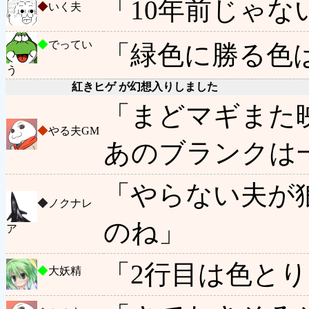
「10年前じゃな
◆
いく夫
◆
でってい
「緑色に勝る色
う
紅きヒゲ が幻想入りしました
「まどマギまた
◆
やる夫GM
あのブランクは
「やらない夫が狼
◆
ノクナレ
のね」
ア
「2行目は色と
◆
大妖精