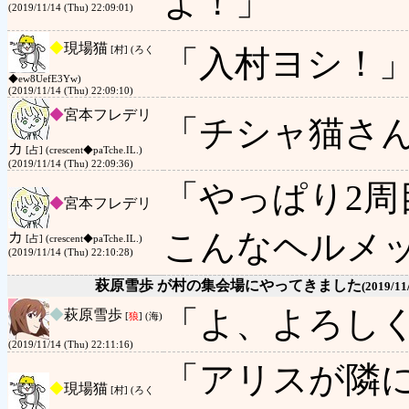
よ！」
(2019/11/14 (Thu) 22:09:01)
◆
現場猫
「入村ヨシ！
[村] (ろく
◆ew8UefE3Yw)
(2019/11/14 (Thu) 22:09:10)
◆
宮本フレデリ
「チシャ猫さ
カ
[占] (crescent◆paTche.IL.)
(2019/11/14 (Thu) 22:09:36)
「やっぱり2周
◆
宮本フレデリ
こんなヘルメ
カ
[占] (crescent◆paTche.IL.)
(2019/11/14 (Thu) 22:10:28)
萩原雪歩 が村の集会場にやってきました
(2019/11
「よ、よろし
◆
萩原雪歩
[
狼
] (海)
(2019/11/14 (Thu) 22:11:16)
「アリスが隣
◆
現場猫
[村] (ろく