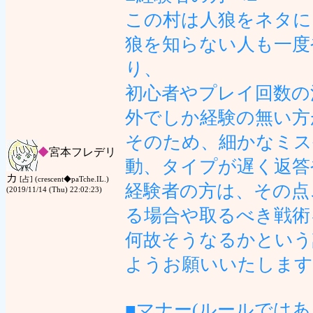
この村は人狼をネタに
狼を知らない人も一度
り、
初心者やプレイ回数の
外でしか経験の無い方
そのため、細かなミス
◆
宮本フレデリ
動、タイプが遅く返答
カ
[占] (crescent◆paTche.IL.)
経験者の方は、その点
(2019/11/14 (Thu) 22:02:23)
る場合や取るべき戦術
何故そうなるかという
ようお願いいたします
■マナー(ルールではあ