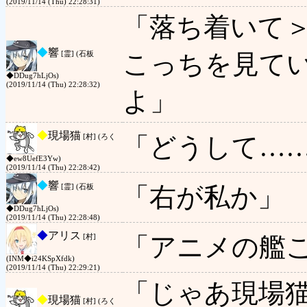
(2019/11/14 (Thu) 22:28:31)
「落ち着いて
◆
響
こっちを見て
[霊] (石板
◆DDug7hLjOs)
(2019/11/14 (Thu) 22:28:32)
よ」
◆
現場猫
「どうして…
[村] (ろく
◆ew8UefE3Yw)
(2019/11/14 (Thu) 22:28:42)
◆
響
「右が私か」
[霊] (石板
◆DDug7hLjOs)
(2019/11/14 (Thu) 22:28:48)
◆
アリス
「アニメの艦
[村]
(INM◆i24KSpXfdk)
(2019/11/14 (Thu) 22:29:21)
「じゃあ現場
◆
現場猫
[村] (ろく