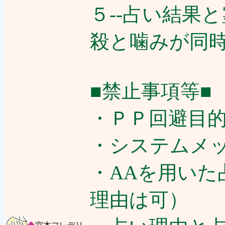
５--占い結果
殺と噛みが同
■禁止事項等■
・ＰＰ回避目
・システムメ
・AAを用いた
理由は可）