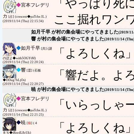
「やっぱり死
◆
宮本フレデリ
ここ掘れワン
カ
[占] (crescent◆paTche.IL.)
(2019/11/14 (Thu) 22:15:34)
如月千早 が村の集会場にやってきました
(2019/11
響 が村の集会場にやってきました
(2019/11/14 (Thu
◆
如月千早
「よろしくね
[共] (謎
のぽよ◆with5OGYtM)
(2019/11/14 (Thu) 22:20:24)
◆
響
「響だよ。よ
[霊] (石板
◆DDug7hLjOs)
(2019/11/14 (Thu) 22:20:27)
暁 が村の集会場にやってきました
(2019/11/14 (Thu
◆
宮本フレデリ
「いらっしゃ
カ
[占] (crescent◆paTche.IL.)
(2019/11/14 (Thu) 22:21:25)
◆
暁
「よろしくね
[
狼
] (４
８％◆tRsydL8cUk)