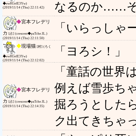
なるのか……
◆ew8UefE3Yw)
(2019/11/14 (Thu) 22:11:42)
◆
宮本フレデリ
「いらっしゃ
カ
[占] (crescent◆paTche.IL.)
(2019/11/14 (Thu) 22:11:50)
◆
現場猫
「ヨろシ！」
[村] (ろく
◆ew8UefE3Yw)
(2019/11/14 (Thu) 22:12:02)
「童話の世界
例えば雪歩ち
◆
宮本フレデリ
掘ろうとした
カ
[占] (crescent◆paTche.IL.)
(2019/11/14 (Thu) 22:14:35)
ク出てきちゃ