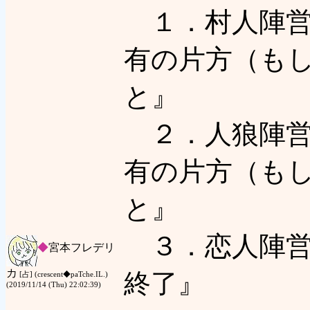
１．村人陣営
有の片方（も
と』
２．人狼陣営
有の片方（も
と』
３．恋人陣営
◆
宮本フレデリ
カ
終了』
[占] (crescent◆paTche.IL.)
(2019/11/14 (Thu) 22:02:39)