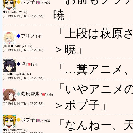
◆
ポプ子
[
狐
] (南辺
暁」
◆0LandDvW1U)
(2019/11/14 (Thu) 22:27:28)
「上段は萩原
◆
アリス
[村]
＞暁」
(INM◆i24KSpXfdk)
(2019/11/14 (Thu) 22:27:45)
◆
暁
「…糞アニメ
[
狼
] (４
８％◆tRsydL8cUk)
(2019/11/14 (Thu) 22:27:55)
「いやアニメ
◆
萩原雪歩
[
狼
] (海)
＞ポプ子」
(2019/11/14 (Thu) 22:27:58)
◆
ポプ子
「なんねー、
[
狐
] (南辺
◆0LandDvW1U)