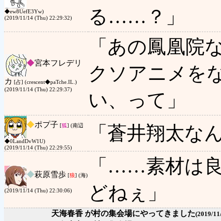
る……？」
◆ew8UefE3Yw)
(2019/11/14 (Thu) 22:29:32)
「あの鳳凰院
◆
宮本フレデリ
クソアニメを
カ
[占] (crescent◆paTche.IL.)
(2019/11/14 (Thu) 22:29:37)
い、って」
◆
ポプ子
「蒼井翔太な
[
狐
] (南辺
◆0LandDvW1U)
(2019/11/14 (Thu) 22:29:55)
「……素材は
◆
萩原雪歩
[
狼
] (海)
どねぇ」
(2019/11/14 (Thu) 22:30:06)
天海春香 が村の集会場にやってきました
(2019/11