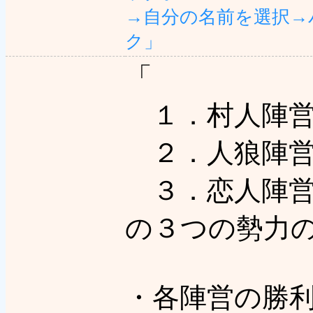
→自分の名前を選択→
ク」
「
１．村人陣
２．人狼陣
３．恋人陣
の３つの勢力
・各陣営の勝