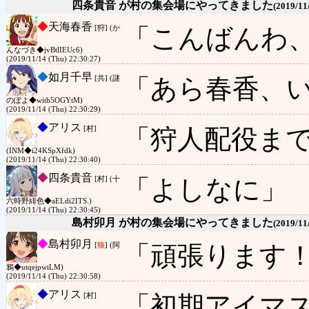
四条貴音 が村の集会場にやってきました
(2019/11
◆
天海春香
「こんばんわ
[狩] (か
んなづき◆jvBtlIEUc6)
(2019/11/14 (Thu) 22:30:27)
◆
如月千早
「あら春香、
[共] (謎
のぽよ◆with5OGYtM)
(2019/11/14 (Thu) 22:30:29)
◆
アリス
「狩人配役ま
[村]
(INM◆i24KSpXfdk)
(2019/11/14 (Thu) 22:30:40)
◆
四条貴音
「よしなに」
[村] (十
六時野緋色◆aELdi2ITS.)
(2019/11/14 (Thu) 22:30:45)
島村卯月 が村の集会場にやってきました
(2019/11
◆
島村卯月
「頑張ります
[
狼
] (阿
鴉◆utqejpwiLM)
(2019/11/14 (Thu) 22:30:58)
◆
アリス
「初期アイマ
[村]