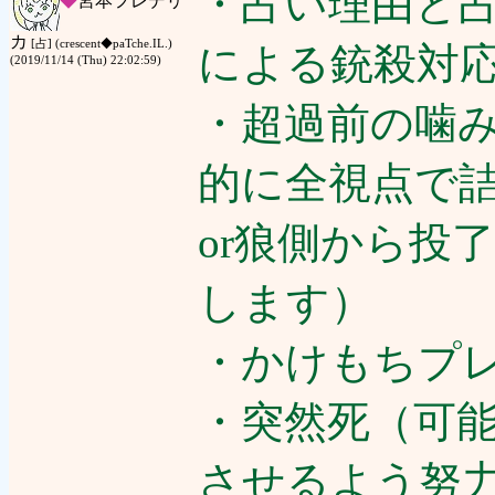
・占い理由と
◆
宮本フレデリ
カ
[占] (crescent◆paTche.IL.)
による銃殺対
(2019/11/14 (Thu) 22:02:59)
・超過前の噛
的に全視点で詰
or狼側から投
します）
・かけもちプ
・突然死（可
させるよう努