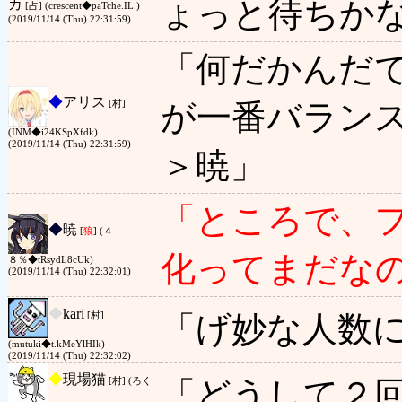
ょっと待ちか
カ
[占] (crescent◆paTche.IL.)
(2019/11/14 (Thu) 22:31:59)
「何だかんだ
◆
アリス
が一番バラン
[村]
(INM◆i24KSpXfdk)
(2019/11/14 (Thu) 22:31:59)
＞暁」
「ところで、
◆
暁
[
狼
] (４
化ってまだな
８％◆tRsydL8cUk)
(2019/11/14 (Thu) 22:32:01)
◆
kari
「げ妙な人数
[村]
(mutuki◆t.kMeYlHIk)
(2019/11/14 (Thu) 22:32:02)
◆
現場猫
「どうして２
[村] (ろく