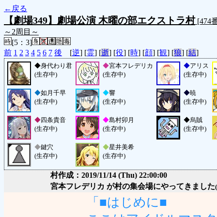
←戻る
【劇場349】劇場公演 木曜の部エクストラ村
[474
～2周目～
[5：3]
前
1
2
3
4
5
6
7
後
[
逆
] [
霊
] [
逝
] [
役
] [
時
] [
顔
] [
観
] [
狼
] [
結
]
◆
身代わり君
◆
宮本フレデリカ
◆
アリス
(生存中)
(生存中)
(生存中)
◆
如月千早
◆
響
◆
暁
(生存中)
(生存中)
(生存中)
◆
四条貴音
◆
島村卯月
◆
烏賊
(生存中)
(生存中)
(生存中)
◆
鍵穴
◆
星井美希
(生存中)
(生存中)
村作成：2019/11/14 (Thu) 22:00:00
宮本フレデリカ が村の集会場にやってきました
「■はじめに■