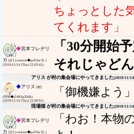
ちょっとした
てくれます」
「30分開始
◆
宮本フレデリ
それじゃどん
カ
[占] (crescent◆paTche.IL.)
(2019/11/14 (Thu) 22:03:42)
アリス が村の集会場にやってきました
(2019/11/14
◆
アリス
「御機嫌よう
[村]
(INM◆i24KSpXfdk)
(2019/11/14 (Thu) 22:08:01)
現場猫 が村の集会場にやってきました
(2019/11/14
「わお！本物
◆
宮本フレデリ
カ
[占] (crescent◆paTche.IL.)