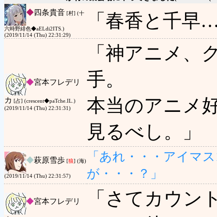
◆
四条貴音
「春香と千早
[村] (十
六時野緋色◆aELdi2ITS.)
(2019/11/14 (Thu) 22:31:29)
「神アニメ、
手。
◆
宮本フレデリ
本当のアニメ好
カ
[占] (crescent◆paTche.IL.)
(2019/11/14 (Thu) 22:31:31)
見るべし。」
「あれ・・・アイマス
◆
萩原雪歩
[
狼
] (海)
が・・・？」
(2019/11/14 (Thu) 22:31:57)
「さてカウン
◆
宮本フレデリ