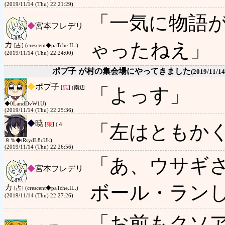
(2019/11/14 (Thu) 22:21:29)
「一気に物語
◆
宮本フレデリ
ゃったねえ」
カ
[占] (crescent◆paTche.IL.)
(2019/11/14 (Thu) 22:24:00)
ポプ子 が村の集会場にやってきました
(2019/11/14
◆
ポプ子
「よっす」
[
狐
] (南辺
◆0LandDvW1U)
(2019/11/14 (Thu) 22:25:36)
◆
暁
「左はともか
[
狼
] (４
８％◆tRsydL8cUk)
(2019/11/14 (Thu) 22:26:56)
「あ、ウサギ
◆
宮本フレデリ
ボール・ラン
カ
[占] (crescent◆paTche.IL.)
(2019/11/14 (Thu) 22:27:26)
「お前もクソ