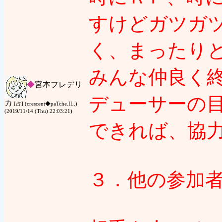
すけどガツガ
く、まったり
みんな仲良く
◆
宮本フレデリ
デューサーの
カ
[占] (crescent◆paTche.IL.)
(2019/11/14 (Thu) 22:03:21)
できれば、協
３．他の参加