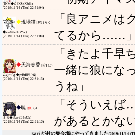
(INM◆i24KSpXfdk)
(2019/11/14 (Thu) 22:31:04)
「良アニメは
◆
現場猫
[村] (ろく
てるから……
◆ew8UefE3Yw)
(2019/11/14 (Thu) 22:31:04)
「きたよ千早
◆
天海春香
一緒に狼にな
[狩] (か
んなづき◆jvBtlIEUc6)
(2019/11/14 (Thu) 22:31:13)
うね」
「そういえば
◆
暁
[
狼
] (４
があるとかな
８％◆tRsydL8cUk)
(2019/11/14 (Thu) 22:31:13)
kari が村の集会場にやってきました
(2019/11/14 (T